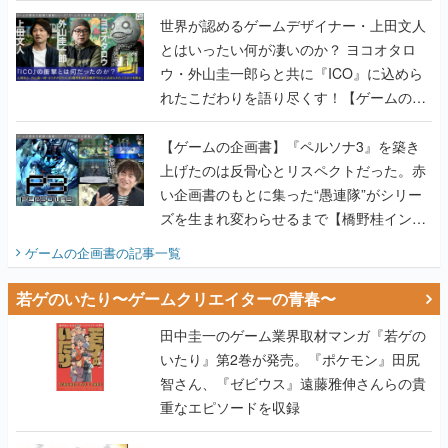
世界が認めるゲームデザイナー・上田文人
とはいったい何が凄いのか？ ヨコオタロ
ウ・外山圭一郎らと共に『ICO』に込めら
れたこだわりを語り尽くす！【ゲームの企
画書】
【ゲームの企画書】『ペルソナ3』を築き
上げたのは反骨心とリスペクトだった。赤
い企画書のもとに集った“愚連隊”がシリー
ズを生まれ変わらせるまで【橋野桂インタ
ビュー】
ゲームの企画書
の記事一覧
若ゲのいたり〜ゲームクリエイターの青春〜
田中圭一のゲーム業界取材マンガ『若ゲの
いたり』第2巻が発売。『ポケモン』田尻
智さん、『ゼビウス』遠藤雅伸さんらの貴
重なエピソードを収録