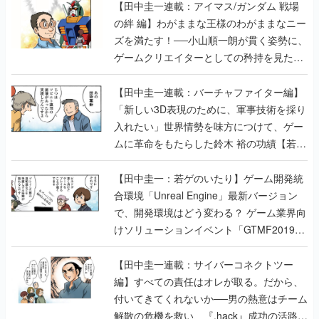
【田中圭一連載：アイマス/ガンダム 戦場
の絆 編】わがままな王様のわがままなニー
ズを満たす！──小山順一朗が貫く姿勢に、
ゲームクリエイターとしての矜持を見た
【若ゲのいたり最終回】
【田中圭一連載：バーチャファイター編】
「新しい3D表現のために、軍事技術を採り
入れたい」世界情勢を味方につけて、ゲー
ムに革命をもたらした鈴木 裕の功績【若ゲ
のいたり】
【田中圭一：若ゲのいたり】ゲーム開発統
合環境「Unreal Engine」最新バージョン
で、開発環境はどう変わる？ ゲーム業界向
けソリューションイベント「GTMF2019」
に行って、より理解を深めよう【PR】
【田中圭一連載：サイバーコネクトツー
編】すべての責任はオレが取る。だから、
付いてきてくれないか──男の熱意はチーム
解散の危機を救い、『.hack』成功の活路を