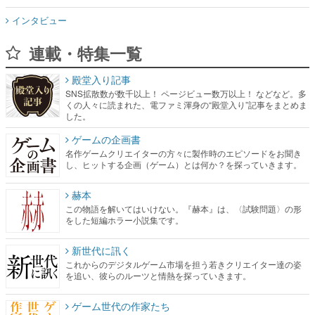
インタビュー
連載・特集一覧
殿堂入り記事
SNS拡散数が数千以上！ ページビュー数万以上！ などなど。多
くの人々に読まれた、電ファミ渾身の“殿堂入り”記事をまとめま
した。
ゲームの企画書
名作ゲームクリエイターの方々に製作時のエピソードをお聞き
し、ヒットする企画（ゲーム）とは何か？を探っていきます。
赫本
この物語を解いてはいけない。『赫本』は、〈試験問題〉の形
をした短編ホラー小説集です。
新世代に訊く
これからのデジタルゲーム市場を担う若きクリエイター達の姿
を追い、彼らのルーツと情熱を探っていきます。
ゲーム世代の作家たち