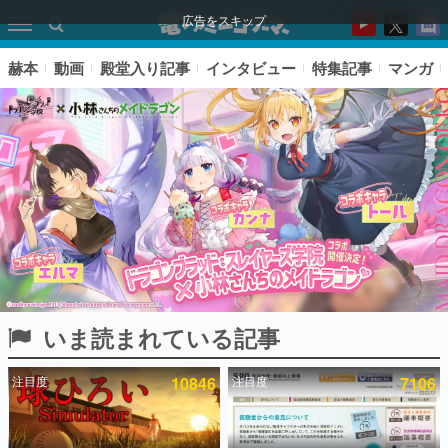
広告をスキップ
赫本
動画
殿堂入り記事
インタビュー
特集記事
マンガ
いま読まれている記事
ピックアップ
注目度
10846
注目度
7106
電ファミのいま読まれている記事ランキング
アプリセール情報