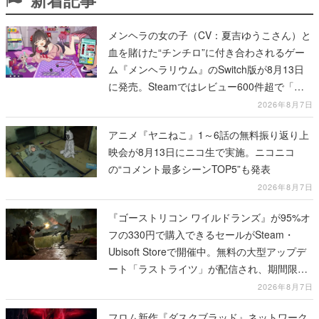
メンヘラの女の子（CV：夏吉ゆうこさん）と
血を賭けた“チンチロ”に付き合わされるゲー
ム『メンヘラリウム』のSwitch版が8月13日
に発売。Steamではレビュー600件超で「非
常に好評」
2026年8月7日
アニメ『ヤニねこ』1～6話の無料振り返り上
映会が8月13日にニコ生で実施。ニコニコ
の“コメント最多シーンTOP5”も発表
2026年8月7日
『ゴーストリコン ワイルドランズ』が95%オ
フの330円で購入できるセールがSteam・
Ubisoft Storeで開催中。無料の大型アップデ
ート「ラストライツ」が配信され、期間限定
の無料プレイや過去作の無料配布も
2026年8月7日
フロム新作『ダスクブラッド』ネットワーク