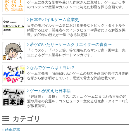
ゲームに多大な影響を受けた作家さんに取材し、ゲームが日本
のコンテンツ産業やカルチャーに与えた影響を探る企画です。
日本モバイルゲーム産業史
日本のモバイルゲーム史における主要なトピック・タイトルを
網羅するほか、開発者へのインタビューや識者による解説を掲
載。約20年の歴史が一望できる決定版！
若ゲのいたり〜ゲームクリエイターの青春〜
『うつヌケ』『ペンと箸』等で知られるマンガ家・田中圭一先
生によるゲーム業界レポートマンガです。
なんでゲームは面白い？
ゲーム開発者・hamatsu氏がゲームの魅力を画面や操作の具体的
な形から解き明かしていく、硬派で骨太な評論連載です。
ゲームが変えた日本語
「経験値」「裏技」「ラスボス」… ゲームにまつわる言葉の起
源や用法の変遷を、コンピューター文化史研究家・タイニーP氏
が徹底調査。
カテゴリ
特集記事