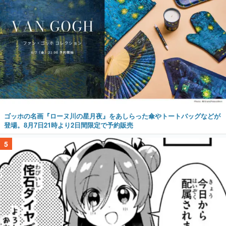
ゴッホの名画『ローヌ川の星月夜』をあしらった傘やトートバッグなどが
登場。8月7日21時より2日間限定で予約販売
5