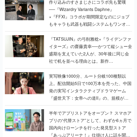
作り込みのすさまじさにコラボ先も驚嘆
──『Wizardry Variants Daphne』
×『FFXI』コラボが期間限定なのにジョブ
もキャラも武器も戦闘システムもワンオフ
で作り込まれた理由を両ディレクターに聞
く
『TATSUJIN』の弓削雅稔×『ライデンファ
イターズ』の齋藤貴幸──かつて縦シュー全
盛期を支えていた2人が、30年後に同じ会
社で机を並べる理由とは。新作
『TATSUJIN EXTREME』で初タッグを組
んだレジェンド2人に訊く開発秘話
実写映像1000分、ルート分岐100種類以
上。配信開始5日で100万本を売った、中国
発の実写インタラクティブドラマゲーム
『盛世天下：女帝への道II』の、規模が違
うこだわりをプロデューサーに聞いた
半年でアプリストアをオープン？ スマホア
プリの“代替ストア”として、わずか6ヵ月で
国内向けローンチを行った発見型ストア
『あっぷアリーナ！』仕掛け人に話を聞い