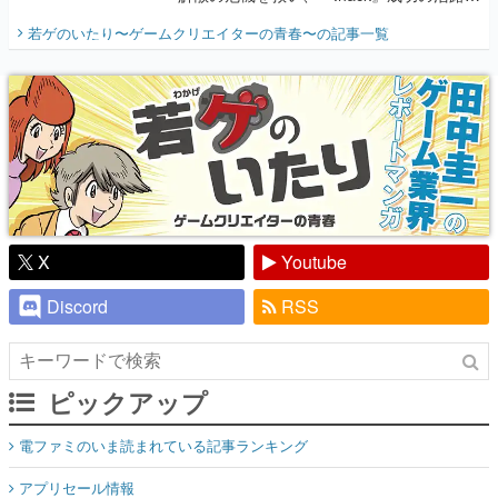
開く。業界の快男児・松山 洋に流れる血は
若ゲのいたり〜ゲームクリエイターの青春〜
の記事一覧
『少年ジャンプ』色だった【若ゲのいた
り】
X
Youtube
Discord
RSS
ピックアップ
電ファミのいま読まれている記事ランキング
アプリセール情報