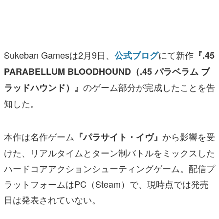
マンガ
女性向け
Sukeban Gamesは2月9日、
にて新作
公式ブログ
『.45
アプリレビュー
PARABELLUM BLOODHOUND（.45 パラベラム ブ
その他
のゲーム部分が完成したことを告
ラッドハウンド）』
電ファミニコゲーマーとは？
知した。
運営：株式会社マレ
本作は名作ゲーム
から影響を受
『パラサイト・イヴ』
けた、リアルタイムとターン制バトルをミックスした
ハードコアアクションシューティングゲーム。配信プ
ラットフォームはPC（Steam）で、現時点では発売
日は発表されていない。