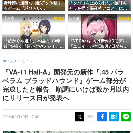
野球部の過酷な“補欠”を体験す
「タバコを止められない猫耳キ
るゲーム『球ひろい
ャラを描く深夜枠アニメ」に視
インタビュー
Simulator』が「1件」のウィッ
聴者の一部から批判意見。違法
注目度
6017
注目度
5104
シュリストをもとにチェコ語に
薬物の使用と思しき描写も含め
連載・特集一覧
対応しSNSで話題に。『キング
て、BPOが議論を交わす
ダム・カム』開発元やチェコの
殿堂入り記事
プロ野球選手から称賛の声
SNS拡散数が数千以上！ ページビュー数万以上！ などな
『超かぐや姫！』本編の“10年
『VRChat』向け新作3Dモデル
ど。多くの人々に読まれた、電ファミ渾身の“殿堂入り”記
後”を描く『超かぐやメシ！』
「ニュイ」が本日8月7日から
事をまとめました。
Web連載決定。新たなWebマン
BOOTHにて発売。瞳に光る星
ガレーベル「ビビビコミック」
や感情豊かな表情が、小悪魔か
ゲームの企画書
ホーム
ニュース
にて特別話が掲載スタート、あ
わいい
名作ゲームクリエイターの方々に製作時のエピソードをお
聞きし、ヒットする企画（ゲーム）とは何か？を探ってい
のお話には…まだ続きがある！
『VA-11 Hall-A』開発元の新作『.45 パラ
きます。
ベラム ブラッドハウンド』ゲーム部分が
赫本
この物語を解いてはいけない。『赫本』は、〈試験問題〉
完成したと報告。順調にいけば数か月以内
の形をした短編ホラー小説集です。
にリリース日が発表へ
新世代に訊く
これからのデジタルゲーム市場を担う若きクリエイター達
の姿を追い、彼らのルーツと情熱を探っていきます。
2026年2月10日 17:49
反応
ゲーム世代の作家たち
ゲームに多大な影響を受けた作家さんに取材し、ゲームが