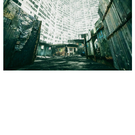
日本のコンテンツ産業やカルチャーに与えた影響を探る企
画です。
日本モバイルゲーム産業史
日本のモバイルゲーム史における主要なトピック・タイト
ルを網羅するほか、開発者へのインタビューや識者による
解説を掲載。約20年の歴史が一望できる決定版！
若ゲのいたり〜ゲームクリエイターの青春〜
『うつヌケ』『ペンと箸』等で知られるマンガ家・田中圭
一先生によるゲーム業界レポートマンガです。
なんでゲームは面白い？
ゲーム開発者・hamatsu氏がゲームの魅力を画面や操作の
具体的な形から解き明かしていく、硬派で骨太な評論連載
です。
ゲームが変えた日本語
「経験値」「裏技」「ラスボス」… ゲームにまつわる言葉
の起源や用法の変遷を、コンピューター文化史研究家・タ
イニーP氏が徹底調査。
カテゴリ
特集記事