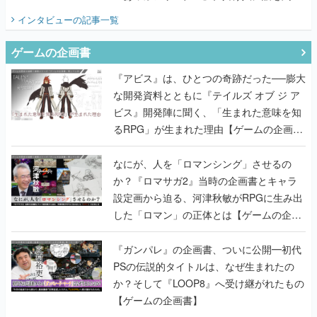
てみた
インタビュー
の記事一覧
ゲームの企画書
『アビス』は、ひとつの奇跡だった──膨大
な開発資料とともに『テイルズ オブ ジ ア
ビス』開発陣に聞く、「生まれた意味を知
るRPG」が生まれた理由【ゲームの企画
書】
なにが、人を「ロマンシング」させるの
か？『ロマサガ2』当時の企画書とキャラ
設定画から迫る、河津秋敏がRPGに生み出
した「ロマン」の正体とは【ゲームの企画
書】
『ガンパレ』の企画書、ついに公開━初代
PSの伝説的タイトルは、なぜ生まれたの
か？そして『LOOP8』へ受け継がれたもの
【ゲームの企画書】