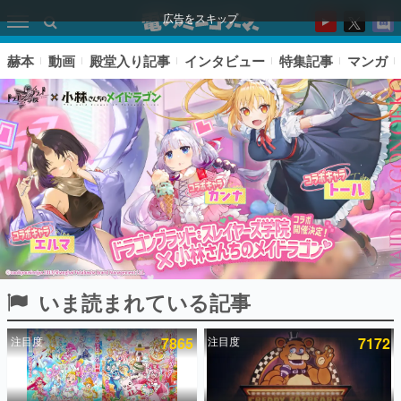
広告をスキップ
赫本
動画
殿堂入り記事
インタビュー
特集記事
マンガ
いま読まれている記事
ピックアップ
注目度
7865
注目度
7172
電ファミのいま読まれている記事ランキング
アプリセール情報