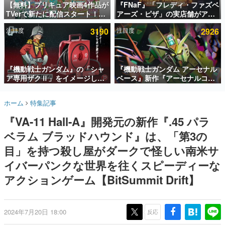
【無料】プリキュア映画4作品が
『FNaF』「フレディ・ファズベ
TVerで新たに配信スタート！な
アーズ・ピザ」の実店舗がアメ
インタビュー
んと2018年～2024年の映画ほぼ
リカの商業施設「American
注目度
3190
注目度
2926
すべてが見放題に、ぶっちゃけ
Dream」に2027年オープン！
連載・特集一覧
ありえないラインナップ
ScottGamesとの共同開発、食
事だけでなくステージショーや
殿堂入り記事
没入型のホラー体験も楽しめる
SNS拡散数が数千以上！ ページビュー数万以上！ などな
『機動戦士ガンダム』の「シャ
『機動戦士ガンダム アーセナル
ど。多くの人々に読まれた、電ファミ渾身の“殿堂入り”記
ア専用ザクⅡ」をイメージした
ベース』新作『アーセナルコマ
事をまとめました。
散水ホースリールが予約開始。
ンダー』発表！8月28日からオ
本体にはシャアのパーソナルマ
ープンベータテスト開催、2027
ゲームの企画書
ホーム
特集記事
ークやジオン公国軍のエンブレ
年2月下旬に稼働予定
名作ゲームクリエイターの方々に製作時のエピソードをお
聞きし、ヒットする企画（ゲーム）とは何か？を探ってい
ム、型式番号などを配置
『VA-11 Hall-A』開発元の新作『.45 パラ
きます。
ベラム ブラッドハウンド』は、「第3の
赫本
この物語を解いてはいけない。『赫本』は、〈試験問題〉
目」を持つ殺し屋がダークで怪しい南米サ
の形をした短編ホラー小説集です。
イバーパンクな世界を往くスピーディーな
アクションゲーム【BitSummit Drift】
新世代に訊く
これからのデジタルゲーム市場を担う若きクリエイター達
の姿を追い、彼らのルーツと情熱を探っていきます。
2024年7月20日 18:00
反応
ゲーム世代の作家たち
ゲームに多大な影響を受けた作家さんに取材し、ゲームが