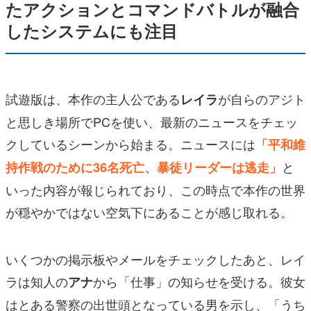
たアクションとコマンドバトルが融合
したシステムにも注目
試遊版は、本作の主人公である
が自らのアジト
レイラ
と思しき場所でPCを使い、最新のニュースをチェッ
クしているシーンから始まる。ニュースには
「平和維
と
持作戦のために36名死亡、暴徒リーダーは逃走」
いった内容が報じられており、この時点で本作の世界
が穏やかではない空気下にあることが感じ取れる。
いくつかの掲示板やメールをチェックしたあと、レイ
ラは知人の
から「仕事」の知らせを受ける。彼女
アナ
はとある警察の出世頭となっている男を示し、「うち