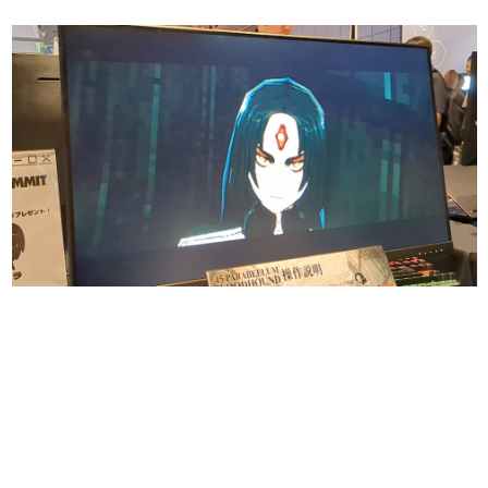
日本のコンテンツ産業やカルチャーに与えた影響を探る企
画です。
日本モバイルゲーム産業史
日本のモバイルゲーム史における主要なトピック・タイト
ルを網羅するほか、開発者へのインタビューや識者による
解説を掲載。約20年の歴史が一望できる決定版！
若ゲのいたり〜ゲームクリエイターの青春〜
『うつヌケ』『ペンと箸』等で知られるマンガ家・田中圭
一先生によるゲーム業界レポートマンガです。
なんでゲームは面白い？
ゲーム開発者・hamatsu氏がゲームの魅力を画面や操作の
具体的な形から解き明かしていく、硬派で骨太な評論連載
です。
ゲームが変えた日本語
「経験値」「裏技」「ラスボス」… ゲームにまつわる言葉
の起源や用法の変遷を、コンピューター文化史研究家・タ
イニーP氏が徹底調査。
カテゴリ
特集記事