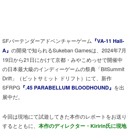
マンガ
女性向け
アプリレビュー
SFバーテンダーアドベンチャーゲーム
『VA-11 Hall-
その他
の開発で知られるSukeban Gamesは、2024年7月
A』
19日から21日にかけて京都・みやこめっせで開催中
電ファミニコゲーマーとは？
の日本最大級のインディーゲームの祭典「BitSummit
運営：株式会社マレ
Drift」（ビットサミット ドリフト）にて、新作
SFRPG
を出
『.45 PARABELLUM BLOODHOUND』
展中だ。
今回は現地にて試遊してきた本作のレポートをお送り
するとともに、
本作のディレクター・Kiririn氏に現地