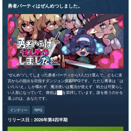
勇者パーティはぜんめつしました。
“ぜんめつ”してしまった勇者パーティから1人だけ選んで、ともに迷
宮からの脱出を目指すダンジョン探索RPGです。 ただし勇者は「は
い/いいえ」しか喋れず、魔法使いは魔法が使えず、戦士は可愛らし
い人形になっていて、僧侶は██を崇拝しています。誰を救うのかを
選ぶのは、あなたです。
インディー
RPG
リリース日：2026年第4四半期