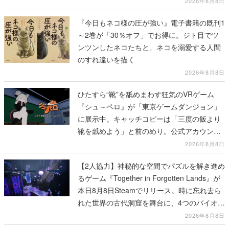
2026年8月8日
『今日もネコ様の圧が強い』電子書籍の既刊1
～2巻が「30％オフ」でお得に。ジト目でツ
ンツンしたネコたちと、ネコを溺愛する人間
のすれ違いを描く
2026年8月8日
ひたすら“靴”を舐めまわす狂気のVRゲーム
『シュ～ペロ』が「東京ゲームダンジョン」
に展示中。キャッチコピーは「三度の飯より
靴を舐めよう」と前のめり。公式アカウント
も開設され、2026年リリースに向けて開発中
2026年8月8日
【2人協力】神秘的な空間でパズルを解き進め
るゲーム『Together in Forgotten Lands』が
本日8月8日Steamでリリース。時に忘れ去ら
れた世界の古代洞窟を舞台に、4つのバイオー
ムを探索しながら脱出を目指す
2026年8月8日