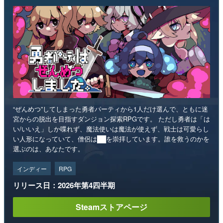
“ぜんめつ”してしまった勇者パーティから1人だけ選んで、ともに迷
宮からの脱出を目指すダンジョン探索RPGです。 ただし勇者は「は
い/いいえ」しか喋れず、魔法使いは魔法が使えず、戦士は可愛らし
い人形になっていて、僧侶は██を崇拝しています。誰を救うのかを
選ぶのは、あなたです。
インディー
RPG
リリース日：2026年第4四半期
Steamストアページ