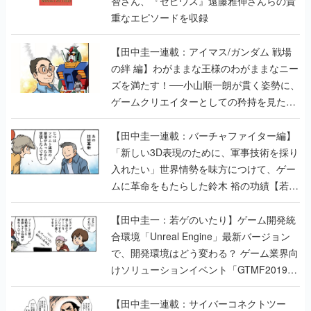
智さん、『ゼビウス』遠藤雅伸さんらの貴
重なエピソードを収録
【田中圭一連載：アイマス/ガンダム 戦場
の絆 編】わがままな王様のわがままなニー
ズを満たす！──小山順一朗が貫く姿勢に、
ゲームクリエイターとしての矜持を見た
【若ゲのいたり最終回】
【田中圭一連載：バーチャファイター編】
「新しい3D表現のために、軍事技術を採り
入れたい」世界情勢を味方につけて、ゲー
ムに革命をもたらした鈴木 裕の功績【若ゲ
のいたり】
【田中圭一：若ゲのいたり】ゲーム開発統
合環境「Unreal Engine」最新バージョン
で、開発環境はどう変わる？ ゲーム業界向
けソリューションイベント「GTMF2019」
に行って、より理解を深めよう【PR】
【田中圭一連載：サイバーコネクトツー