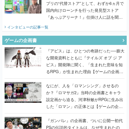
プリの“代替ストア”として、わずか6ヵ月で
国内向けローンチを行った発見型ストア
『あっぷアリーナ！』仕掛け人に話を聞い
てみた
インタビュー
の記事一覧
ゲームの企画書
『アビス』は、ひとつの奇跡だった──膨大
な開発資料とともに『テイルズ オブ ジ ア
ビス』開発陣に聞く、「生まれた意味を知
るRPG」が生まれた理由【ゲームの企画
書】
なにが、人を「ロマンシング」させるの
か？『ロマサガ2』当時の企画書とキャラ
設定画から迫る、河津秋敏がRPGに生み出
した「ロマン」の正体とは【ゲームの企画
書】
『ガンパレ』の企画書、ついに公開━初代
PSの伝説的タイトルは、なぜ生まれたの