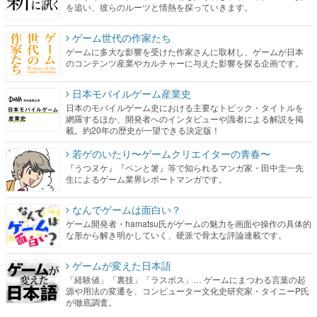
を追い、彼らのルーツと情熱を探っていきます。
ゲーム世代の作家たち
ゲームに多大な影響を受けた作家さんに取材し、ゲームが日本
のコンテンツ産業やカルチャーに与えた影響を探る企画です。
日本モバイルゲーム産業史
日本のモバイルゲーム史における主要なトピック・タイトルを
網羅するほか、開発者へのインタビューや識者による解説を掲
載。約20年の歴史が一望できる決定版！
若ゲのいたり〜ゲームクリエイターの青春〜
『うつヌケ』『ペンと箸』等で知られるマンガ家・田中圭一先
生によるゲーム業界レポートマンガです。
なんでゲームは面白い？
ゲーム開発者・hamatsu氏がゲームの魅力を画面や操作の具体的
な形から解き明かしていく、硬派で骨太な評論連載です。
ゲームが変えた日本語
「経験値」「裏技」「ラスボス」… ゲームにまつわる言葉の起
源や用法の変遷を、コンピューター文化史研究家・タイニーP氏
が徹底調査。