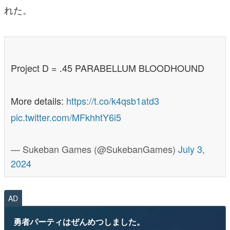
れた。
Project D = .45 PARABELLUM BLOODHOUND
More details:
https://t.co/k4qsb1atd3
pic.twitter.com/MFkhhtY6i5
— Sukeban Games (@SukebanGames)
July 3,
2024
AD
勇者パーティはぜんめつしました。