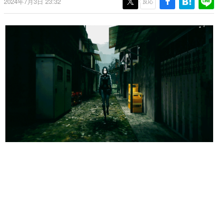
2024年7月3日 23:32
反応
日本のコンテンツ産業やカルチャーに与えた影響を探る企
画です。
日本モバイルゲーム産業史
日本のモバイルゲーム史における主要なトピック・タイト
ルを網羅するほか、開発者へのインタビューや識者による
解説を掲載。約20年の歴史が一望できる決定版！
若ゲのいたり〜ゲームクリエイターの青春〜
『うつヌケ』『ペンと箸』等で知られるマンガ家・田中圭
一先生によるゲーム業界レポートマンガです。
なんでゲームは面白い？
ゲーム開発者・hamatsu氏がゲームの魅力を画面や操作の
具体的な形から解き明かしていく、硬派で骨太な評論連載
です。
ゲームが変えた日本語
「経験値」「裏技」「ラスボス」… ゲームにまつわる言葉
の起源や用法の変遷を、コンピューター文化史研究家・タ
イニーP氏が徹底調査。
カテゴリ
特集記事