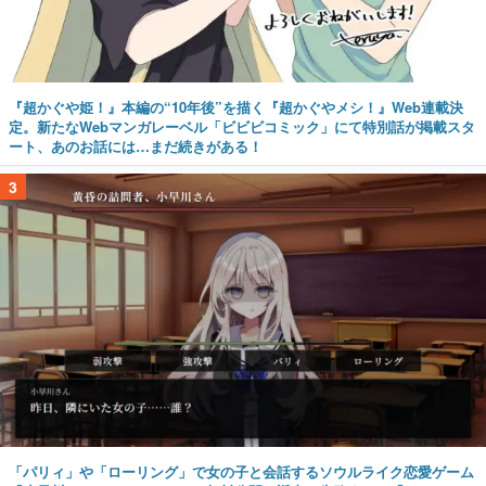
『超かぐや姫！』本編の“10年後”を描く『超かぐやメシ！』Web連載決
定。新たなWebマンガレーベル「ビビビコミック」にて特別話が掲載スタ
ート、あのお話には…まだ続きがある！
3
「パリィ」や「ローリング」で女の子と会話するソウルライク恋愛ゲーム