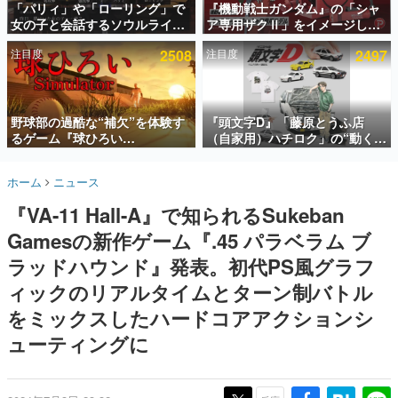
「パリィ」や「ローリング」で
『機動戦士ガンダム』の「シャ
女の子と会話するソウルライク
ア専用ザクⅡ」をイメージした
インタビュー
恋愛ゲーム『小早川さんはソウ
散水ホースリールが予約開始。
注目度
2508
注目度
2497
ルライク』無料公開。返事に失
本体にはシャアのパーソナルマ
連載・特集一覧
敗すると「YOU DIED」
ークやジオン公国軍のエンブレ
ム、型式番号などを配置
殿堂入り記事
SNS拡散数が数千以上！ ページビュー数万以上！ などな
野球部の過酷な“補欠”を体験す
『頭文字D』「藤原とうふ店
ど。多くの人々に読まれた、電ファミ渾身の“殿堂入り”記
るゲーム『球ひろい
（自家用）ハチロク」の“動くテ
事をまとめました。
Simulator』が「1件」のウィッ
ィッシュケース”が買えるポップ
シュリストをもとにチェコ語に
アップショップが開催へ。マン
ゲームの企画書
ホーム
ニュース
対応しSNSで話題に。『キング
ガの舞台である群馬の「イオン
名作ゲームクリエイターの方々に製作時のエピソードをお
聞きし、ヒットする企画（ゲーム）とは何か？を探ってい
ダム・カム』開発元やチェコの
モール高崎」にて、8月11日か
『VA-11 Hall-A』で知られるSukeban
きます。
プロ野球選手から称賛の声
ら8月20日までの期間限定で開
催予定
Gamesの新作ゲーム『.45 パラベラム ブ
赫本
この物語を解いてはいけない。『赫本』は、〈試験問題〉
ラッドハウンド』発表。初代PS風グラフ
の形をした短編ホラー小説集です。
ィックのリアルタイムとターン制バトル
をミックスしたハードコアアクションシ
新世代に訊く
これからのデジタルゲーム市場を担う若きクリエイター達
ューティングに
の姿を追い、彼らのルーツと情熱を探っていきます。
ゲーム世代の作家たち
ゲームに多大な影響を受けた作家さんに取材し、ゲームが