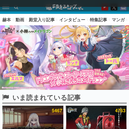
広告をスキップ
赫本
動画
殿堂入り記事
インタビュー
特集記事
マンガ
いま読まれている記事
ピックアップ
注目度
5467
注目度
4763
電ファミのいま読まれている記事ランキング
アプリセール情報