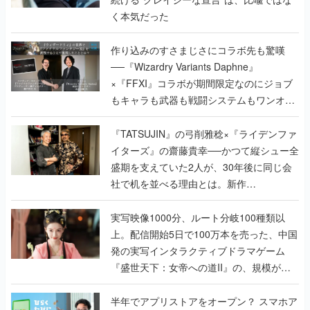
く本気だった
作り込みのすさまじさにコラボ先も驚嘆
──『Wizardry Variants Daphne』
×『FFXI』コラボが期間限定なのにジョブ
もキャラも武器も戦闘システムもワンオフ
で作り込まれた理由を両ディレクターに聞
く
『TATSUJIN』の弓削雅稔×『ライデンファ
イターズ』の齋藤貴幸──かつて縦シュー全
盛期を支えていた2人が、30年後に同じ会
社で机を並べる理由とは。新作
『TATSUJIN EXTREME』で初タッグを組
んだレジェンド2人に訊く開発秘話
実写映像1000分、ルート分岐100種類以
上。配信開始5日で100万本を売った、中国
発の実写インタラクティブドラマゲーム
『盛世天下：女帝への道II』の、規模が違
うこだわりをプロデューサーに聞いた
半年でアプリストアをオープン？ スマホア