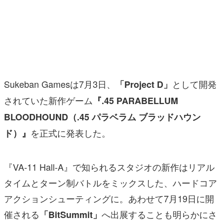
マンガ
女性向け
アプリレビュー
その他
Sukeban Gamesは7月3日、
として開発
「Project D」
されていた新作ゲーム
『.45 PARABELLUM
電ファミニコゲーマーとは？
BLOODHOUND（.45 パラベラム ブラッドハウン
運営：株式会社マレ
を正式に発表した。
ド）』
『VA-11 Hall-A』で知られるスタジオの新作はリアル
タイムとターン制バトルをミックスした、ハードコア
アクションシューティングに。あわせて7月19日に開
催される
へ出展することも明らかにさ
「BitSummit」