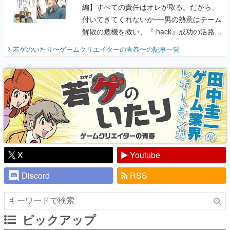
編】すべての責任はオレが取る。だから、
付いてきてくれないか──男の熱意はチーム
解散の危機を救い、『.hack』成功の活路を
開く。業界の快男児・松山 洋に流れる血は
若ゲのいたり〜ゲームクリエイターの青春〜
の記事一覧
『少年ジャンプ』色だった【若ゲのいた
り】
X
Youtube
Discord
RSS
ピックアップ