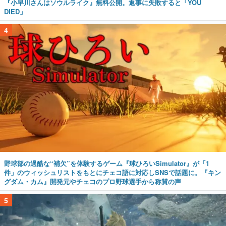
『小早川さんはソウルライク』無料公開。返事に失敗すると「YOU
DIED」
4
野球部の過酷な“補欠”を体験するゲーム『球ひろいSimulator』が「1
件」のウィッシュリストをもとにチェコ語に対応しSNSで話題に。『キン
グダム・カム』開発元やチェコのプロ野球選手から称賛の声
5