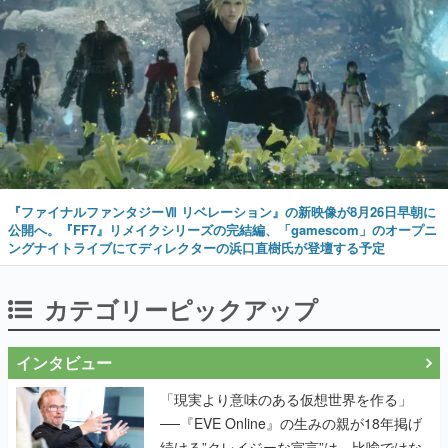
『ファイナルファンタジーⅦ リベレーション』の新映像が8月26日早朝に
公開へ。『FF7』リメイクシリーズの完結編、「gamescom」のオープニ
ングナイトライブにてディレクターの浜口直樹氏が登壇する予定
カテゴリーピックアップ
インタビュー
「現実より意味のある仮想世界を作る」
──『EVE Online』の生みの親が18年掲げ
続ける”クレイジーな宣言”は、比喩ではな