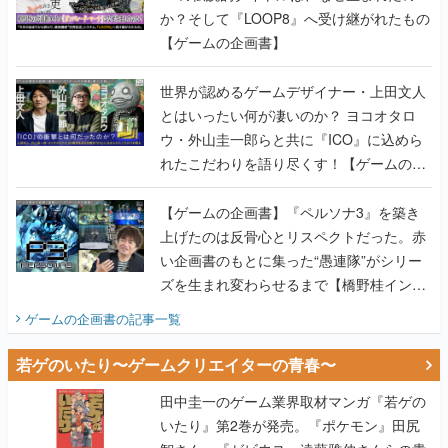
か？そして『LOOP8』へ受け継がれたもの
【ゲームの企画書】
世界が認めるゲームデザイナー・上田文人
とはいったい何が凄いのか？ ヨコオタロ
ウ・外山圭一郎らと共に『ICO』に込めら
れたこだわりを語り尽くす！【ゲームの企
画書】
【ゲームの企画書】『ペルソナ3』を築き
上げたのは反骨心とリスペクトだった。赤
い企画書のもとに集った“愚連隊”がシリー
ズを生まれ変わらせるまで【橋野桂インタ
ビュー】
ゲームの企画書
の記事一覧
若ゲのいたり〜ゲームクリエイターの青春〜
田中圭一のゲーム業界取材マンガ『若ゲの
いたり』第2巻が発売。『ポケモン』田尻