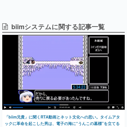
biimシステムに関する記事一覧
日本のコンテンツ産業やカルチャーに与えた影響を探る企
画です。
日本モバイルゲーム産業史
日本のモバイルゲーム史における主要なトピック・タイト
ルを網羅するほか、開発者へのインタビューや識者による
解説を掲載。約20年の歴史が一望できる決定版！
若ゲのいたり〜ゲームクリエイターの青春〜
『うつヌケ』『ペンと箸』等で知られるマンガ家・田中圭
一先生によるゲーム業界レポートマンガです。
なんでゲームは面白い？
ゲーム開発者・hamatsu氏がゲームの魅力を画面や操作の
具体的な形から解き明かしていく、硬派で骨太な評論連載
です。
ゲームが変えた日本語
「経験値」「裏技」「ラスボス」… ゲームにまつわる言葉
「biim兄貴」に聞くRTA動画とネット文化への思い。タイムアタ
の起源や用法の変遷を、コンピューター文化史研究家・タ
イニーP氏が徹底調査。
ックに革命を起こした男は、電子の海に“うんこの墓標”を立てる
2019年5月14日 公開
カテゴリ
特集記事