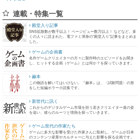
殿堂入り記事
SNS拡散数が数千以上！ ページビュー数万以上！ などなど。多
くの人々に読まれた、電ファミ渾身の“殿堂入り”記事をまとめま
した。
ゲームの企画書
名作ゲームクリエイターの方々に製作時のエピソードをお聞き
し、ヒットする企画（ゲーム）とは何か？を探っていきます。
赫本
この物語を解いてはいけない。『赫本』は、〈試験問題〉の形
をした短編ホラー小説集です。
新世代に訊く
これからのデジタルゲーム市場を担う若きクリエイター達の姿
を追い、彼らのルーツと情熱を探っていきます。
ゲーム世代の作家たち
ゲームに多大な影響を受けた作家さんに取材し、ゲームが日本
のコンテンツ産業やカルチャーに与えた影響を探る企画です。
日本モバイルゲーム産業史
日本のモバイルゲーム史における主要なトピック・タイトルを
網羅するほか、開発者へのインタビューや識者による解説を掲