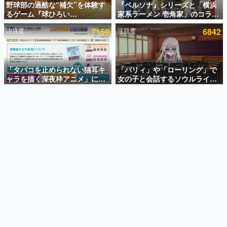
野球部の過酷な“補欠”を体験す
『ペルソナ』シリーズと「横浜
るゲーム『球ひろい
家系ラーメン 壱角家」のコラボ
インタビュー
Simulator』が「1件」のウィッ
が8月21日から開催。”はがく
注目度
7150
注目度
6842
シュリストをもとにチェコ語に
れ”風とんこつラーメンや、おい
連載・特集一覧
対応しSNSで話題に。『キング
しく食べられるカレーラーメン
ダム・カム』開発元やチェコの
がラインナップ
殿堂入り記事
プロ野球選手から称賛の声
SNS拡散数が数千以上！ ページビュー数万以上！ などな
「タバコを止められない猫耳キ
「パリィ」や「ローリング」で
ど。多くの人々に読まれた、電ファミ渾身の“殿堂入り”記
ャラを描く深夜枠アニメ」に視
女の子と会話するソウルライク
事をまとめました。
聴者の一部から批判意見。違法
恋愛ゲーム『小早川さんはソウ
薬物の使用と思しき描写も含め
ルライク』無料公開。返事に失
ゲームの企画書
て、BPOが議論を交わす
敗すると「YOU DIED」
名作ゲームクリエイターの方々に製作時のエピソードをお
聞きし、ヒットする企画（ゲーム）とは何か？を探ってい
きます。
赫本
この物語を解いてはいけない。『赫本』は、〈試験問題〉
の形をした短編ホラー小説集です。
新世代に訊く
これからのデジタルゲーム市場を担う若きクリエイター達
の姿を追い、彼らのルーツと情熱を探っていきます。
ゲーム世代の作家たち
ゲームに多大な影響を受けた作家さんに取材し、ゲームが