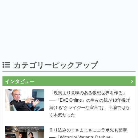
カテゴリーピックアップ
インタビュー
「現実より意味のある仮想世界を作る」
──『EVE Online』の生みの親が18年掲げ
続ける”クレイジーな宣言”は、比喩ではな
く本気だった
作り込みのすさまじさにコラボ先も驚嘆
──『Wizardry Variants Daphne』
×『FFXI』コラボが期間限定なのにジョブ
もキャラも武器も戦闘システムもワンオフ
で作り込まれた理由を両ディレクターに聞