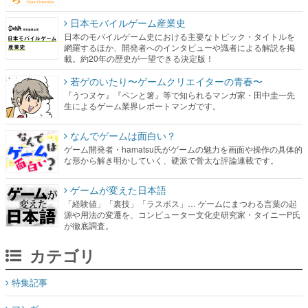
載。約20年の歴史が一望できる決定版！
若ゲのいたり〜ゲームクリエイターの青春〜
『うつヌケ』『ペンと箸』等で知られるマンガ家・田中圭一先
生によるゲーム業界レポートマンガです。
なんでゲームは面白い？
ゲーム開発者・hamatsu氏がゲームの魅力を画面や操作の具体的
な形から解き明かしていく、硬派で骨太な評論連載です。
ゲームが変えた日本語
「経験値」「裏技」「ラスボス」… ゲームにまつわる言葉の起
源や用法の変遷を、コンピューター文化史研究家・タイニーP氏
が徹底調査。
カテゴリ
特集記事
マンガ
女性向け