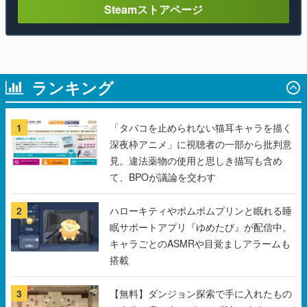
ランキング
1
「タバコを止められない猫耳キャラを描く
深夜枠アニメ」に視聴者の一部から批判意
見。違法薬物の使用と思しき描写も含め
て、BPOが議論を交わす
2
ハローキティやポムポムプリンと眠れる睡
眠サポートアプリ『ゆめたび』が配信中。
キャラごとのASMRや目覚ましアラームも
搭載
3
【無料】ダンジョン探索で手に入れたもの
を自分の店で売るゲーム『Moonlighter』が
Steamにて無料配布中！続編『Moonlighter
2』の9月2日正式リリースを記念したキャ