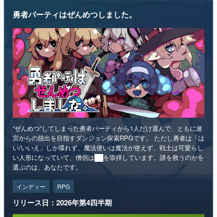
“ぜんめつ”してしまった勇者パーティから1人だけ選んで、ともに迷
宮からの脱出を目指すダンジョン探索RPGです。 ただし勇者は「は
い/いいえ」しか喋れず、魔法使いは魔法が使えず、戦士は可愛らし
い人形になっていて、僧侶は██を崇拝しています。誰を救うのかを
選ぶのは、あなたです。
インディー
RPG
リリース日：2026年第4四半期
Steamストアページ