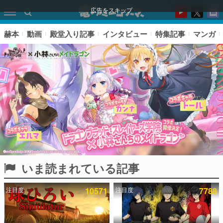
広告をスキップ
赫本
動画
殿堂入り記事
インタビュー
特集記事
マンガ
いま読まれている記事
ピックアップ
注目度
10571
注目度
7788
電ファミのいま読まれている記事ランキング
アプリセール情報