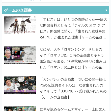
『アビス』は、ひとつの奇跡だった──膨大
な開発資料とともに『テイルズ オブ ジ ア
ビス』開発陣に聞く、「生まれた意味を知
るRPG」が生まれた理由【ゲームの企画
書】
なにが、人を「ロマンシング」させるの
か？『ロマサガ2』当時の企画書とキャラ
設定画から迫る、河津秋敏がRPGに生み出
した「ロマン」の正体とは【ゲームの企画
書】
『ガンパレ』の企画書、ついに公開━初代
PSの伝説的タイトルは、なぜ生まれたの
か？そして『LOOP8』へ受け継がれたもの
【ゲームの企画書】
世界が認めるゲームデザイナー・上田文人
とはいったい何が凄いのか？ ヨコオタロ
ウ・外山圭一郎らと共に『ICO』に込めら
れたこだわりを語り尽くす！【ゲームの企