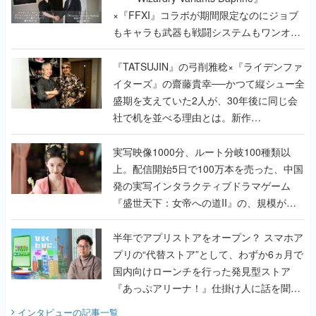
く
『TATSUJIN』の弓削雅稔×『ライデンファ
イターズ』の齋藤貴幸──かつて縦シュー全
盛期を支えていた2人が、30年後に同じ会
社で机を並べる理由とは。新作
『TATSUJIN EXTREME』で初タッグを組
んだレジェンド2人に訊く開発秘話
実写映像1000分、ルート分岐100種類以
上。配信開始5日で100万本を売った、中国
発の実写インタラクティブドラマゲーム
『盛世天下：女帝への道II』の、規模が違
うこだわりをプロデューサーに聞いた
半年でアプリストアをオープン？ スマホア
プリの“代替ストア”として、わずか6ヵ月で
国内向けローンチを行った発見型ストア
『あっぷアリーナ！』仕掛け人に話を聞い
てみた
インタビュー
の記事一覧
ゲームの企画書