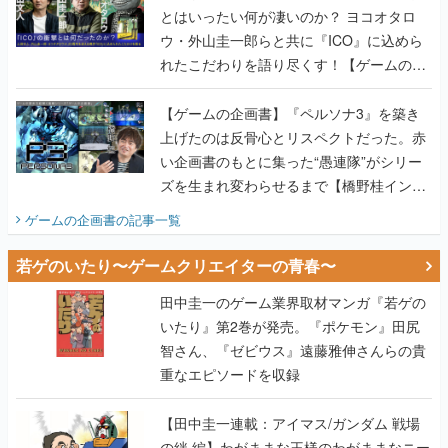
画書】
【ゲームの企画書】『ペルソナ3』を築き
上げたのは反骨心とリスペクトだった。赤
い企画書のもとに集った“愚連隊”がシリー
ズを生まれ変わらせるまで【橋野桂インタ
ビュー】
ゲームの企画書
の記事一覧
若ゲのいたり〜ゲームクリエイターの青春〜
田中圭一のゲーム業界取材マンガ『若ゲの
いたり』第2巻が発売。『ポケモン』田尻
智さん、『ゼビウス』遠藤雅伸さんらの貴
重なエピソードを収録
【田中圭一連載：アイマス/ガンダム 戦場
の絆 編】わがままな王様のわがままなニー
ズを満たす！──小山順一朗が貫く姿勢に、
ゲームクリエイターとしての矜持を見た
【若ゲのいたり最終回】