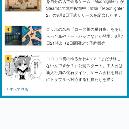
ンペーン
4
ゴッホの名画『ローヌ川の星月夜』をあし
らった傘やトートバッグなどが登場。8月7
日21時より2日間限定で予約販売
5
コロコロ初のゆるかわ4コマ『まだサ終し
ないんですか？』公開スタート。主人公は
新入社員の侘石ダイヤ、ゲーム会社を舞台
にトラブルへ対応する社員たちを描く
すべて見る