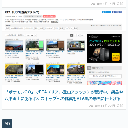
マンガ
女性向け
アプリレビュー
その他
電ファミニコゲーマーとは？
運営：株式会社マレ
『ポケモンGO』でRTA（リアル登山アタック）が流行中。剱岳や
八甲田山にあるポケストップへの挑戦をRTA風の動画に仕上げる
2018年11月22日 公開
AD
勇者パーティはぜんめつしました。