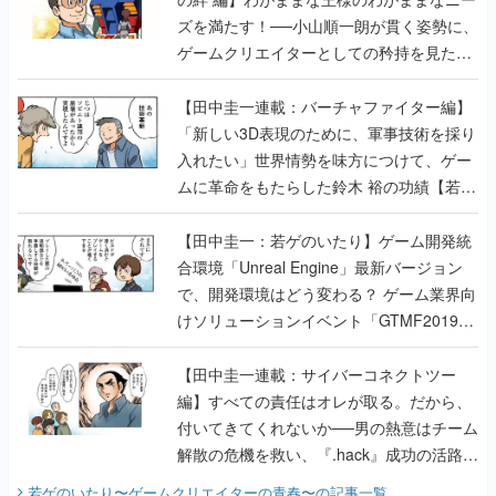
【田中圭一連載：バーチャファイター編】
「新しい3D表現のために、軍事技術を採り
入れたい」世界情勢を味方につけて、ゲー
ムに革命をもたらした鈴木 裕の功績【若ゲ
のいたり】
【田中圭一：若ゲのいたり】ゲーム開発統
合環境「Unreal Engine」最新バージョン
で、開発環境はどう変わる？ ゲーム業界向
けソリューションイベント「GTMF2019」
に行って、より理解を深めよう【PR】
【田中圭一連載：サイバーコネクトツー
編】すべての責任はオレが取る。だから、
付いてきてくれないか──男の熱意はチーム
解散の危機を救い、『.hack』成功の活路を
開く。業界の快男児・松山 洋に流れる血は
若ゲのいたり〜ゲームクリエイターの青春〜
の記事一覧
『少年ジャンプ』色だった【若ゲのいた
り】