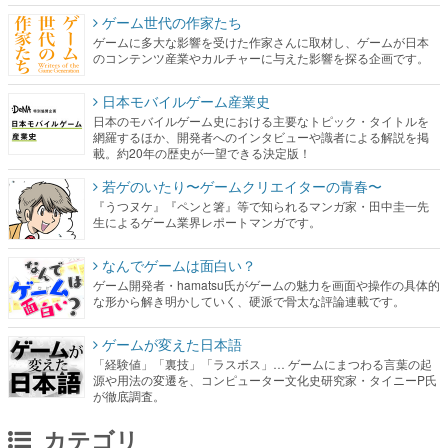
ゲーム世代の作家たち
ゲームに多大な影響を受けた作家さんに取材し、ゲームが日本
のコンテンツ産業やカルチャーに与えた影響を探る企画です。
日本モバイルゲーム産業史
日本のモバイルゲーム史における主要なトピック・タイトルを
網羅するほか、開発者へのインタビューや識者による解説を掲
載。約20年の歴史が一望できる決定版！
若ゲのいたり〜ゲームクリエイターの青春〜
『うつヌケ』『ペンと箸』等で知られるマンガ家・田中圭一先
生によるゲーム業界レポートマンガです。
なんでゲームは面白い？
ゲーム開発者・hamatsu氏がゲームの魅力を画面や操作の具体的
な形から解き明かしていく、硬派で骨太な評論連載です。
ゲームが変えた日本語
「経験値」「裏技」「ラスボス」… ゲームにまつわる言葉の起
源や用法の変遷を、コンピューター文化史研究家・タイニーP氏
が徹底調査。
カテゴリ