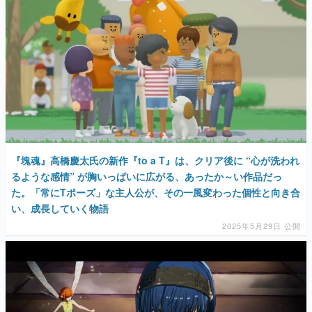
マンガ
女性向け
アプリレビュー
その他
電ファミニコゲーマーとは？
『塊魂』高橋慶太氏の新作『to a T』は、クリア後に “心が洗われ
運営：株式会社マレ
るような感情” が胸いっぱいに広がる、あったか～い作品だっ
た。「常にTポーズ」な主人公が、その一風変わった個性と向き合
い、成長していく物語
2025年5月29日 公開