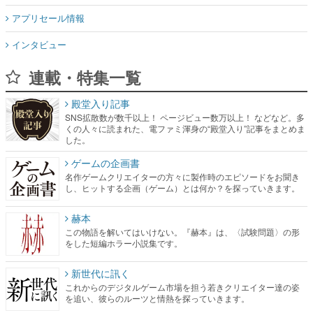
アプリセール情報
インタビュー
連載・特集一覧
殿堂入り記事
SNS拡散数が数千以上！ ページビュー数万以上！ などなど。多
くの人々に読まれた、電ファミ渾身の“殿堂入り”記事をまとめま
した。
ゲームの企画書
名作ゲームクリエイターの方々に製作時のエピソードをお聞き
し、ヒットする企画（ゲーム）とは何か？を探っていきます。
赫本
この物語を解いてはいけない。『赫本』は、〈試験問題〉の形
をした短編ホラー小説集です。
新世代に訊く
これからのデジタルゲーム市場を担う若きクリエイター達の姿
を追い、彼らのルーツと情熱を探っていきます。