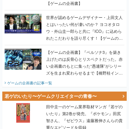
【ゲームの企画書】
世界が認めるゲームデザイナー・上田文人
とはいったい何が凄いのか？ ヨコオタロ
ウ・外山圭一郎らと共に『ICO』に込めら
れたこだわりを語り尽くす！【ゲームの企
画書】
【ゲームの企画書】『ペルソナ3』を築き
上げたのは反骨心とリスペクトだった。赤
い企画書のもとに集った“愚連隊”がシリー
ズを生まれ変わらせるまで【橋野桂インタ
ビュー】
ゲームの企画書
の記事一覧
若ゲのいたり〜ゲームクリエイターの青春〜
田中圭一のゲーム業界取材マンガ『若ゲの
いたり』第2巻が発売。『ポケモン』田尻
智さん、『ゼビウス』遠藤雅伸さんらの貴
重なエピソードを収録