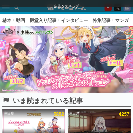
広告をスキップ
赫本
動画
殿堂入り記事
インタビュー
特集記事
マンガ
いま読まれている記事
ピックアップ
注目度
5852
注目度
4257
電ファミのいま読まれている記事ランキング
アプリセール情報