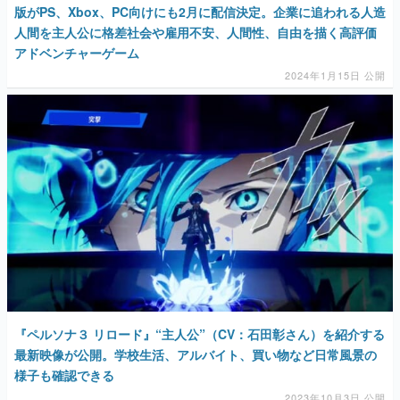
版がPS、Xbox、PC向けにも2月に配信決定。企業に追われる人造
人間を主人公に格差社会や雇用不安、人間性、自由を描く高評価
アドベンチャーゲーム
2024年1月15日 公開
『ペルソナ３ リロード』“主人公”（CV：石田彰さん）を紹介する
最新映像が公開。学校生活、アルバイト、買い物など日常風景の
様子も確認できる
2023年10月3日 公開