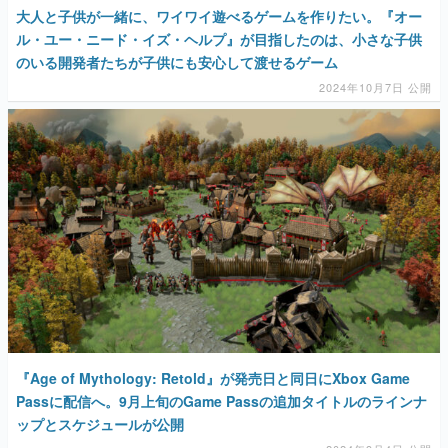
大人と子供が一緒に、ワイワイ遊べるゲームを作りたい。『オー
ル・ユー・ニード・イズ・ヘルプ』が目指したのは、小さな子供
のいる開発者たちが子供にも安心して渡せるゲーム
2024年10月7日 公開
『Age of Mythology: Retold』が発売日と同日にXbox Game
Passに配信へ。9月上旬のGame Passの追加タイトルのラインナ
ップとスケジュールが公開