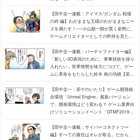
【田中圭一連載：アイマス/ガンダム 戦場
の絆 編】わがままな王様のわがままなニー
ズを満たす！──小山順一朗が貫く姿勢に、
ゲームクリエイターとしての矜持を見た
【若ゲのいたり最終回】
【田中圭一連載：バーチャファイター編】
「新しい3D表現のために、軍事技術を採り
入れたい」世界情勢を味方につけて、ゲー
ムに革命をもたらした鈴木 裕の功績【若ゲ
のいたり】
【田中圭一：若ゲのいたり】ゲーム開発統
合環境「Unreal Engine」最新バージョン
で、開発環境はどう変わる？ ゲーム業界向
けソリューションイベント「GTMF2019」
に行って、より理解を深めよう【PR】
【田中圭一連載：サイバーコネクトツー
編】すべての責任はオレが取る。だから、