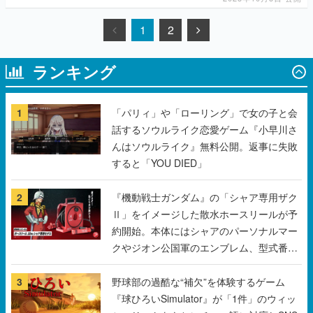
1
2
ランキング
1
「パリィ」や「ローリング」で女の子と会
話するソウルライク恋愛ゲーム『小早川さ
んはソウルライク』無料公開。返事に失敗
すると「YOU DIED」
2
『機動戦士ガンダム』の「シャア専用ザク
Ⅱ」をイメージした散水ホースリールが予
約開始。本体にはシャアのパーソナルマー
クやジオン公国軍のエンブレム、型式番号
などを配置
3
野球部の過酷な“補欠”を体験するゲーム
『球ひろいSimulator』が「1件」のウィッ