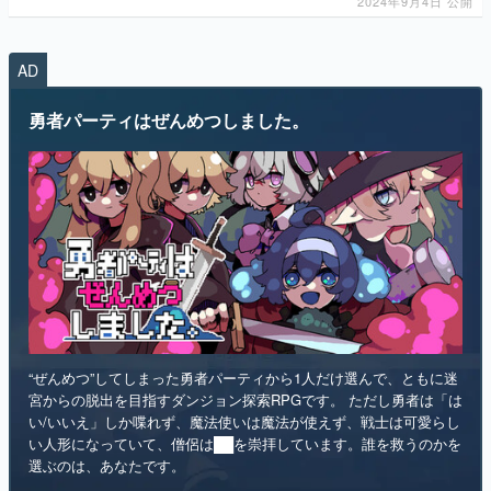
2024年9月4日 公開
AD
勇者パーティはぜんめつしました。
“ぜんめつ”してしまった勇者パーティから1人だけ選んで、ともに迷
宮からの脱出を目指すダンジョン探索RPGです。 ただし勇者は「は
い/いいえ」しか喋れず、魔法使いは魔法が使えず、戦士は可愛らし
い人形になっていて、僧侶は██を崇拝しています。誰を救うのかを
選ぶのは、あなたです。