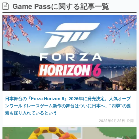
Game Passに関する記事一覧
日本のコンテンツ産業やカルチャーに与えた影響を探る企
画です。
日本モバイルゲーム産業史
日本のモバイルゲーム史における主要なトピック・タイト
ルを網羅するほか、開発者へのインタビューや識者による
解説を掲載。約20年の歴史が一望できる決定版！
若ゲのいたり〜ゲームクリエイターの青春〜
『うつヌケ』『ペンと箸』等で知られるマンガ家・田中圭
一先生によるゲーム業界レポートマンガです。
なんでゲームは面白い？
ゲーム開発者・hamatsu氏がゲームの魅力を画面や操作の
具体的な形から解き明かしていく、硬派で骨太な評論連載
です。
ゲームが変えた日本語
日本舞台の『Forza Horizon 6』2026年に発売決定。人気オープ
「経験値」「裏技」「ラスボス」… ゲームにまつわる言葉
の起源や用法の変遷を、コンピューター文化史研究家・タ
ンワールドレースゲーム新作の舞台はついに日本へ、“四季”の要
イニーP氏が徹底調査。
素も採り入れているという
2025年9月25日 公開
カテゴリ
特集記事