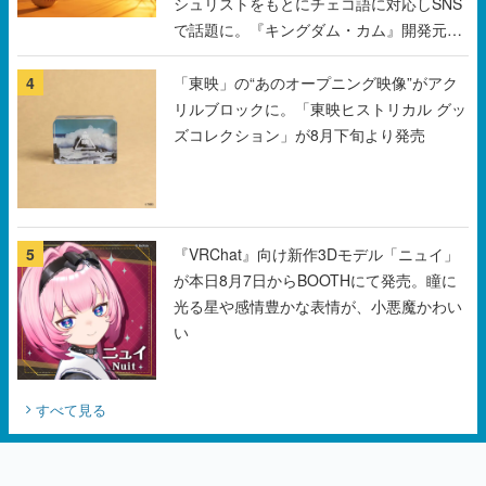
シュリストをもとにチェコ語に対応しSNS
で話題に。『キングダム・カム』開発元や
チェコのプロ野球選手から称賛の声
4
「東映」の“あのオープニング映像”がアク
リルブロックに。「東映ヒストリカル グッ
ズコレクション」が8月下旬より発売
5
『VRChat』向け新作3Dモデル「ニュイ」
が本日8月7日からBOOTHにて発売。瞳に
光る星や感情豊かな表情が、小悪魔かわい
い
すべて見る