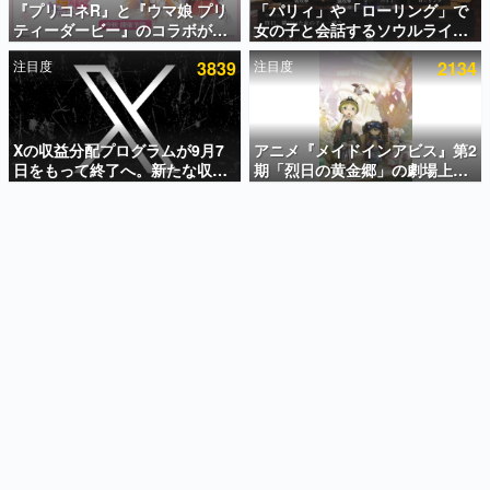
『プリコネR』と『ウマ娘 プリ
「パリィ」や「ローリング」で
ティーダービー』のコラボが決
女の子と会話するソウルライク
インタビュー
定！“最大170連無料”の8.5周年
恋愛ゲーム『小早川さんはソウ
注目度
3839
注目度
2134
キャンペーンなども発表
ルライク』無料公開。返事に失
連載・特集一覧
敗すると「YOU DIED」
殿堂入り記事
SNS拡散数が数千以上！ ページビュー数万以上！ などな
Xの収益分配プログラムが9月7
アニメ『メイドインアビス』第2
ど。多くの人々に読まれた、電ファミ渾身の“殿堂入り”記
日をもって終了へ。新たな収益
期「烈日の黄金郷」の劇場上映
事をまとめました。
化制度「Original Content
が決定！レグ役・伊瀬茉莉也さ
Rewards Program」を発表
んらが登壇する舞台挨拶も実施
ゲームの企画書
名作ゲームクリエイターの方々に製作時のエピソードをお
聞きし、ヒットする企画（ゲーム）とは何か？を探ってい
きます。
赫本
この物語を解いてはいけない。『赫本』は、〈試験問題〉
の形をした短編ホラー小説集です。
新世代に訊く
これからのデジタルゲーム市場を担う若きクリエイター達
の姿を追い、彼らのルーツと情熱を探っていきます。
ゲーム世代の作家たち
ゲームに多大な影響を受けた作家さんに取材し、ゲームが