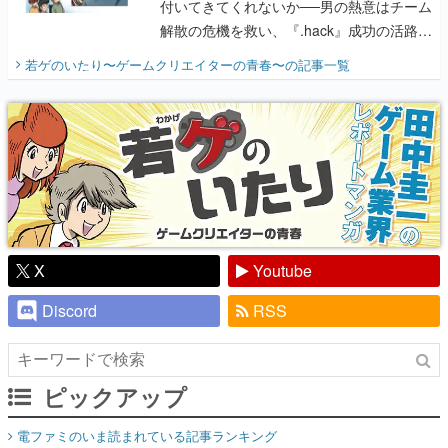
付いてきてくれないか──男の熱意はチーム
解散の危機を救い、『.hack』成功の活路を
開く。業界の快男児・松山 洋に流れる血は
若ゲのいたり〜ゲームクリエイターの青春〜
の記事一覧
『少年ジャンプ』色だった【若ゲのいた
り】
X
Youtube
Discord
RSS
ピックアップ
電ファミのいま読まれている記事ランキング