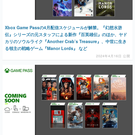
Xbox Game Passの4月配信スケジュールが解禁。『幻想水滸
伝』シリーズの元スタッフによる新作『百英雄伝』のほか、ヤド
カリのソウルライク『Another Crab’s Treasure』、中世に生き
る領主の戦略ゲーム『Manor Lords』 など
2024年4月16日 公開