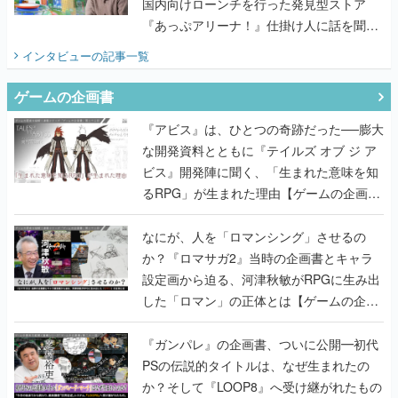
国内向けローンチを行った発見型ストア
『あっぷアリーナ！』仕掛け人に話を聞い
てみた
インタビュー
の記事一覧
ゲームの企画書
『アビス』は、ひとつの奇跡だった──膨大
な開発資料とともに『テイルズ オブ ジ ア
ビス』開発陣に聞く、「生まれた意味を知
るRPG」が生まれた理由【ゲームの企画
書】
なにが、人を「ロマンシング」させるの
か？『ロマサガ2』当時の企画書とキャラ
設定画から迫る、河津秋敏がRPGに生み出
した「ロマン」の正体とは【ゲームの企画
書】
『ガンパレ』の企画書、ついに公開━初代
PSの伝説的タイトルは、なぜ生まれたの
か？そして『LOOP8』へ受け継がれたもの