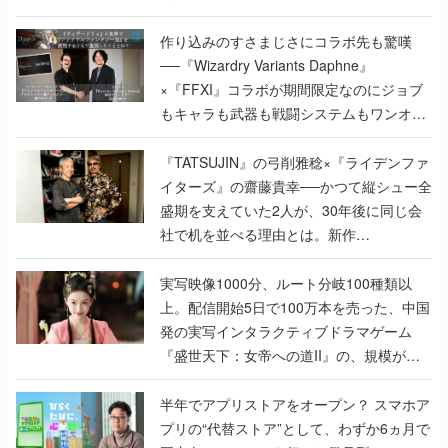
作り込みのすさまじさにコラボ先も驚嘆
──『Wizardry Variants Daphne』
×『FFXI』コラボが期間限定なのにジョブ
もキャラも武器も戦闘システムもワンオフ
で作り込まれた理由を両ディレクターに聞
く
『TATSUJIN』の弓削雅稔×『ライデンファ
イターズ』の齋藤貴幸──かつて縦シュー全
盛期を支えていた2人が、30年後に同じ会
社で机を並べる理由とは。新作
『TATSUJIN EXTREME』で初タッグを組
んだレジェンド2人に訊く開発秘話
実写映像1000分、ルート分岐100種類以
上。配信開始5日で100万本を売った、中国
発の実写インタラクティブドラマゲーム
『盛世天下：女帝への道II』の、規模が違
うこだわりをプロデューサーに聞いた
半年でアプリストアをオープン？ スマホア
プリの“代替ストア”として、わずか6ヵ月で