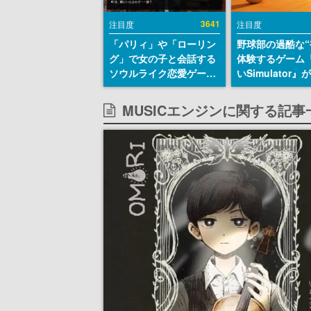
3641
注目度
注目度
「パリィ」や「ローリン
野球部の過酷な“
グ」で女の子と会話する
体験するゲーム
ソウルライク恋愛ゲーム
いSimulator
『小早川さんはソウルラ
のウィッシュリ
イク』無料公開。返事に
とにチェコ語に
MUSICエンジンに関する記事
失敗すると「YOU
SNSで話題に。
DIED」
ダム・カム』開
ェコのプロ野球
称賛の声