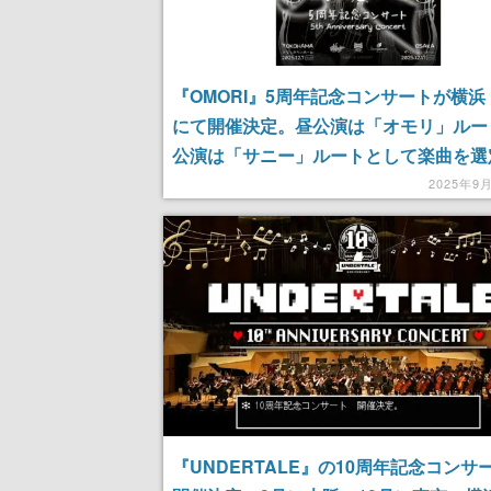
『OMORI』5周年記念コンサートが横浜
にて開催決定。昼公演は「オモリ」ルー
公演は「サニー」ルートとして楽曲を選
夜で一部演奏プログラムが変化。3周年
2025年9
ンサートと同じ「MUSIC エンジン」に
ルオーケストラ
『UNDERTALE』の10周年記念コンサ