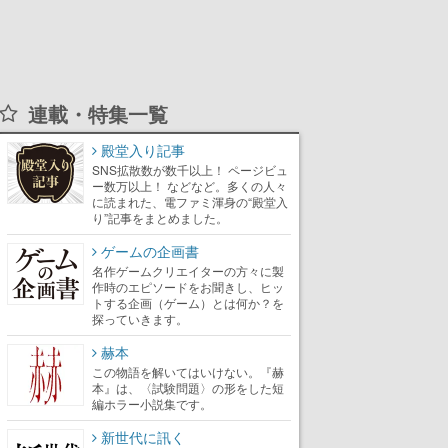
連載・特集一覧
殿堂入り記事
SNS拡散数が数千以上！ ページビュ
ー数万以上！ などなど。多くの人々
に読まれた、電ファミ渾身の“殿堂入
り”記事をまとめました。
ゲームの企画書
名作ゲームクリエイターの方々に製
作時のエピソードをお聞きし、ヒッ
トする企画（ゲーム）とは何か？を
探っていきます。
赫本
この物語を解いてはいけない。『赫
本』は、〈試験問題〉の形をした短
編ホラー小説集です。
新世代に訊く