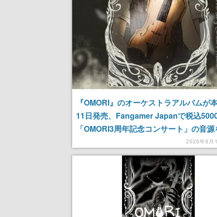
『OMORI』のオーケストラアルバムが本
11日発売、Fangamer Japanで税込50
「OMORI3周年記念コンサート」の音源
4枚組の大ボリューム
2026年6月