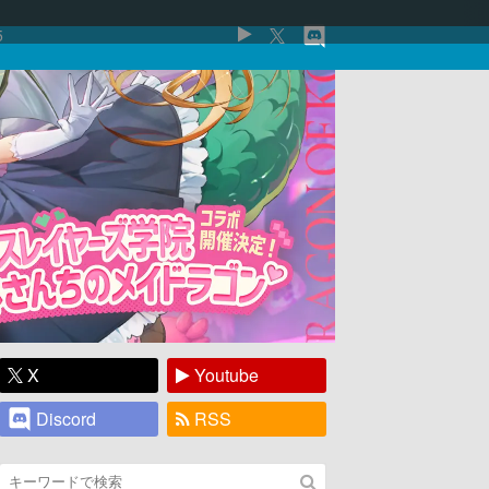
5
X
Youtube
Discord
RSS