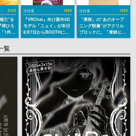
2123
1452
1232
注目度
注目度
補欠”を
『VRChat』向け新作3D
「東映」の“あのオープ
『球ひろ
モデル「ニュイ」が本日
ニング映像”がアクリル
』が「1件」
8月7日からBOOTHにて
ブロックに。「東映ヒス
ストをも
発売。瞳に光る星や感情
トリカル グッズコレクシ
対応し
豊かな表情が、小悪魔か
ョン」が8月下旬より発
一覧
『キング
わいい
売
発元やチ
選手から