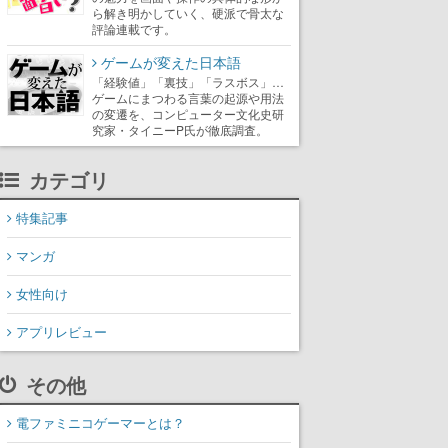
ら解き明かしていく、硬派で骨太な
評論連載です。
ゲームが変えた日本語
「経験値」「裏技」「ラスボス」…
ゲームにまつわる言葉の起源や用法
の変遷を、コンピューター文化史研
究家・タイニーP氏が徹底調査。
カテゴリ
特集記事
マンガ
女性向け
アプリレビュー
その他
電ファミニコゲーマーとは？