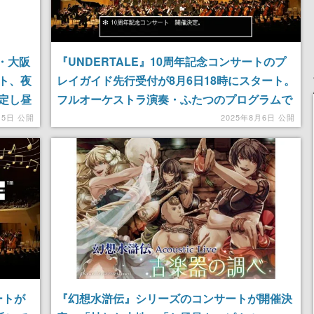
『UNDERTALE』10周年記念コンサートのプ
・大阪
レイガイド先行受付が8月6日18時にスタート。
ト、夜
フルオーケストラ演奏・ふたつのプログラムで
定し昼
異なる物語を追体験できる
記念コ
2025年8月6日 公開
月5日 公開
よるフ
ートが
『幻想水滸伝』シリーズのコンサートが開催決