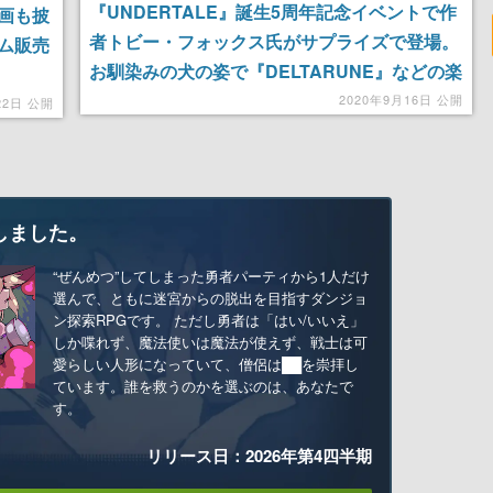
『UNDERTALE』誕生5周年記念イベントで作
画も披
者トビー・フォックス氏がサプライズで登場。
イム販売
お馴染みの犬の姿で『DELTARUNE』などの楽
曲をピアノで演奏
2020年9月16日 公開
22日 公開
しました。
“ぜんめつ”してしまった勇者パーティから1人だけ
選んで、ともに迷宮からの脱出を目指すダンジョ
ン探索RPGです。 ただし勇者は「はい/いいえ」
しか喋れず、魔法使いは魔法が使えず、戦士は可
愛らしい人形になっていて、僧侶は██を崇拝し
ています。誰を救うのかを選ぶのは、あなたで
す。
リリース日：2026年第4四半期