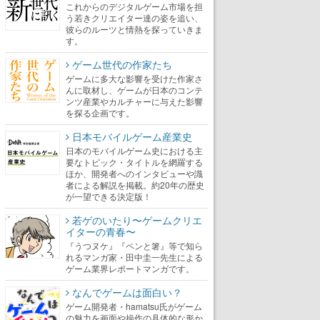
これからのデジタルゲーム市場を担
う若きクリエイター達の姿を追い、
彼らのルーツと情熱を探っていきま
す。
ゲーム世代の作家たち
ゲームに多大な影響を受けた作家さ
んに取材し、ゲームが日本のコンテ
ンツ産業やカルチャーに与えた影響
を探る企画です。
日本モバイルゲーム産業史
日本のモバイルゲーム史における主
要なトピック・タイトルを網羅する
ほか、開発者へのインタビューや識
者による解説を掲載。約20年の歴史
が一望できる決定版！
若ゲのいたり〜ゲームクリエ
イターの青春〜
『うつヌケ』『ペンと箸』等で知ら
れるマンガ家・田中圭一先生による
ゲーム業界レポートマンガです。
なんでゲームは面白い？
ゲーム開発者・hamatsu氏がゲーム
の魅力を画面や操作の具体的な形か