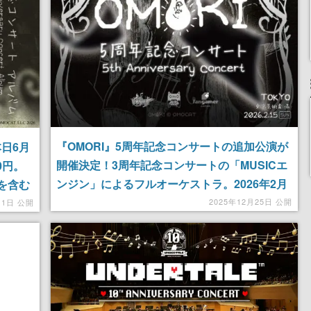
『OMORI』5周年記念コンサートの追加公演が
日6月
開催決定！3周年記念コンサートの「MUSICエ
00円。
ンジン」によるフルオーケストラ。2026年2月
を含む
15日より東京・芸術劇場コンサートホールにて
2025年12月25日 公開
11日 公開
開催