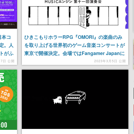
日本コ
ひきこもりホラーRPG『OMORI』の楽曲のみ
定。人
を取り上げる世界初のゲーム音楽コンサートが
トがふ
東京で開催決定。会場ではFangamer Japanに
よる「OMORI」グッズの物販も実施
月7日 公開
2023年3月5日 公開