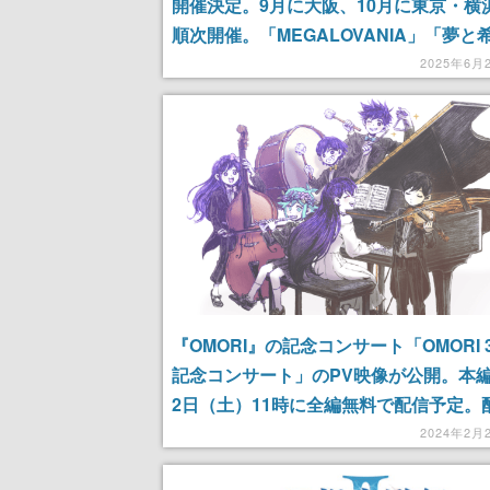
開催決定。9月に大阪、10月に東京・横
順次開催。「MEGALOVANIA」「夢と
をはじめとする名曲の数々をフルオーケ
2025年6月
で演奏
『OMORI』の記念コンサート「OMORI 
記念コンサート」のPV映像が公開。本編
2日（土）11時に全編無料で配信予定。
了後には新情報もお披露目予定
2024年2月