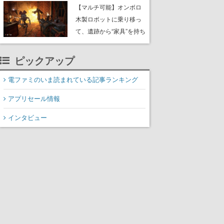
や大きな貝も
【マルチ可能】オンボロ
木製ロボットに乗り移っ
て、遺跡から“家具”を持ち
帰るホラーアクションゲ
ーム『GRAIN ROT』が本
ピックアップ
日8月8日Steamにて発
売。迫る“腐敗”から逃げ延
電ファミのいま読まれている記事ランキング
び、持ち帰った家具で基
アプリセール情報
地を再建
インタビュー