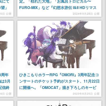
浜にて
定。「枯れた大地」「お風呂トロピカル〜
希望」
FURO-MIX」など『幻想水滸伝 I&II HDリマス
ストラ
ター』から選ばれた曲が“アコースティックア
20日 公開
2024年9月28日 公開
レンジ”で聴ける
3周年
ひきこもりホラーRPG『OMORI』3周年記念コ
は3月
ンサートのチケット予約がスタート、11月22日
配信終
に開催へ。「OMOCAT」描き下ろしのキービ
ジュアルもお披露目
26日 公開
2023年8月25日 公開