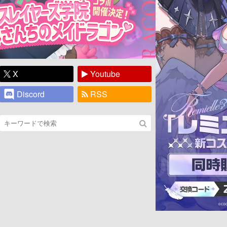
X
Youtube
Discord
RSS