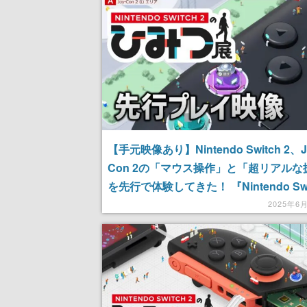
【手元映像あり】Nintendo Switch 2、J
Con 2の「マウス操作」と「超リアルな
を先行で体験してきた！ 『Nintendo Swit
のひみつ展』を遊び、Joy-Conの進化
2025年6
た先行プレイ映像3本をお届け