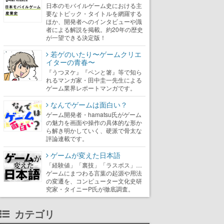
日本のモバイルゲーム史における主
要なトピック・タイトルを網羅する
ほか、開発者へのインタビューや識
者による解説を掲載。約20年の歴史
が一望できる決定版！
若ゲのいたり〜ゲームクリエ
イターの青春〜
『うつヌケ』『ペンと箸』等で知ら
れるマンガ家・田中圭一先生による
ゲーム業界レポートマンガです。
なんでゲームは面白い？
ゲーム開発者・hamatsu氏がゲーム
の魅力を画面や操作の具体的な形か
ら解き明かしていく、硬派で骨太な
評論連載です。
ゲームが変えた日本語
「経験値」「裏技」「ラスボス」…
ゲームにまつわる言葉の起源や用法
の変遷を、コンピューター文化史研
究家・タイニーP氏が徹底調査。
カテゴリ