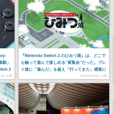
oy-
『Nintendo Switch 2 のひみつ展』は、どこで
振動」
も触って遊んで楽しめる”展覧会”だった。プレ
ch 2
イ後に「遊んだ」を超え「行ってきた」感覚に
を実感し
なってしまった圧倒的な体験感をレポート
月3日 公開
2025年6月3日 公開