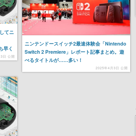
通してニ
ニンテンドースイッチ2最速体験会「Nintendo
いち早く
Switch 2 Premiere」レポート記事まとめ。遊
り遊べ
月3日 公開
べるタイトルが……多い！
2025年4月3日 公開