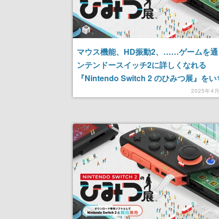
マウス機能、HD振動2、……ゲームを
ンテンドースイッチ2に詳しくなれる
『Nintendo Switch 2 のひみつ展』を
遊んできた。このゲーム、意外としっか
2025年4
る