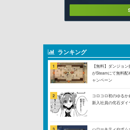
ランキング
1
【無料】ダンジョン探
がSteamにて無料配
ャンペーン
2
コロコロ初のゆるか
新入社員の侘石ダイ
3
ハローキティやポム