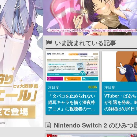
いま読まれている記事
6006
注目度
注目度
「タバコを止められない
VTuber・ばあ
猫耳キャラを描く深夜枠
が引退を発表。
アニメ」に視聴者の一部
の詳細は8月9日
から批判意見。違法薬物
の配信で説明
の使用と思しき描写も含
Nintendo Switch 2 の
めて、BPOが議論を交わ
す