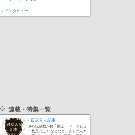
インタビュー
連載・特集一覧
殿堂入り記事
SNS拡散数が数千以上！ ページビュ
ー数万以上！ などなど。多くの人々