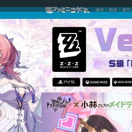
赫本
動画
殿堂