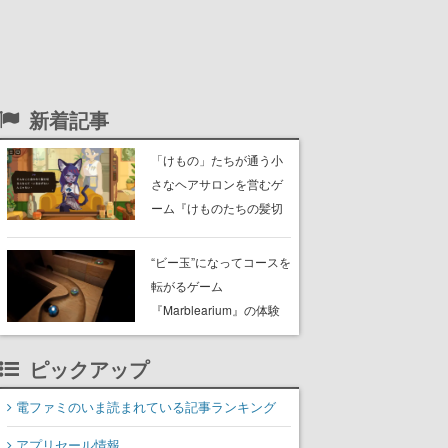
新着記事
「けもの」たちが通う小
さなヘアサロンを営むゲ
ーム『けものたちの髪切
り屋』体験版が配信開
始。悩みを持ったお客様
“ビー玉”になってコースを
と会話を交わし“本当に望
転がるゲーム
んでる髪型”を見つけ出す
『Marblearium』の体験
版がSteamで本日8月7日
より配信。Lo-Fiビートに
ピックアップ
乗って奇妙な空間を探検
電ファミのいま読まれている記事ランキング
アプリセール情報