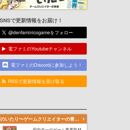
SNSで更新情報をお届け！
@denfaminicogameをフォロー
電ファミのYoutubeチャンネル
電ファミのDiscordに参加しよう！
RSSで更新情報を受け取る
若ゲのいたり〜ゲームクリエイターの青春〜
田中圭一のゲーム業界取材