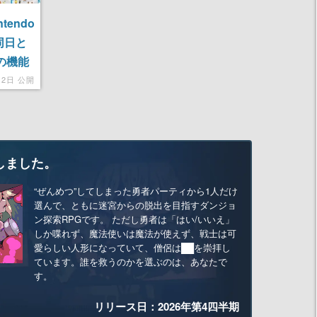
tendo
同日と
2の機能
月2日 公開
しました。
“ぜんめつ”してしまった勇者パーティから1人だけ
選んで、ともに迷宮からの脱出を目指すダンジョ
ン探索RPGです。 ただし勇者は「はい/いいえ」
しか喋れず、魔法使いは魔法が使えず、戦士は可
愛らしい人形になっていて、僧侶は██を崇拝し
ています。誰を救うのかを選ぶのは、あなたで
す。
リリース日：2026年第4四半期