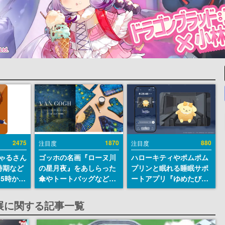
2475
1870
880
注目度
注目度
ちゃるさん
ゴッホの名画『ローヌ川
ハローキティやポムポム
時期など
の星月夜』をあしらった
プリンと眠れる睡眠サポ
15時から
傘やトートバッグなどが
ートアプリ『ゆめたび』
登場。8月7日21時より2
が配信中。キャラごとの
日間限定で予約販売
ASMRや目覚ましアラー
ひみつ展に関する記事一覧
ムも搭載