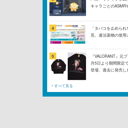
キャラごとのASM
4
「タバコを止められ
見。違法薬物の使用
5
『VALORANT』
月5日より期間限定
登場、過去に発売し
すべて見る