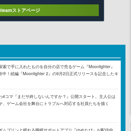
Steamストアページ
索で手に入れたものを自分の店で売るゲーム『Moonlighter』
布中！続編『Moonlighter 2』の9月2日正式リリースを記念したキ
わ4コマ『まだサ終しないんですか？』公開スタート。主人公は
ヤ、ゲーム会社を舞台にトラブルへ対応する社員たちを描く
ポムプリンと眠れる睡眠サポートアプリ『ゆめたび』が配信中。