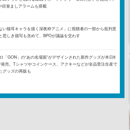
Rや目覚ましアラームも搭載
ない猫耳キャラを描く深夜枠アニメ」に視聴者の一部から批判意
と思しき描写も含めて、BPOが議論を交わす
元プロ「GON」の“あの名場面”がデザインされた新作グッズが本日8
で発売。Tシャツやコインケース、アクキーなどが全品受注生産で
たグッズの再販も