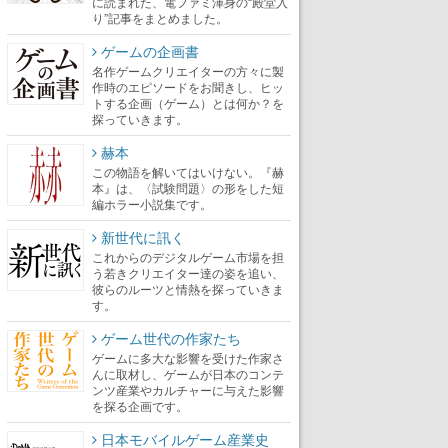
に読まれた、電ファミ渾身の“殿堂入
り”記事をまとめました。
ゲームの企画書
名作ゲームクリエイターの方々に製
作時のエピソードをお聞きし、ヒッ
トする企画（ゲーム）とは何か？を
探っていきます。
赫本
この物語を解いてはいけない。『赫
本』は、〈試験問題〉の形をした短
編ホラー小説集です。
新世代に訊く
これからのデジタルゲーム市場を担
う若きクリエイター達の姿を追い、
彼らのルーツと情熱を探っていきま
す。
ゲーム世代の作家たち
ゲームに多大な影響を受けた作家さ
んに取材し、ゲームが日本のコンテ
ンツ産業やカルチャーに与えた影響
を探る企画です。
日本モバイルゲーム産業史