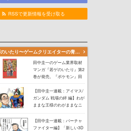
RSSで更新情報を受け取る
若ゲのいたり〜ゲームクリエイターの青春〜
田中圭一のゲーム業界取材
マンガ『若ゲのいたり』第2
巻が発売。『ポケモン』田
尻智さん、『ゼビウス』遠
藤雅伸さんらの貴重なエピ
【田中圭一連載：アイマス/
ソードを収録
ガンダム 戦場の絆 編】わが
ままな王様のわがままなニ
ーズを満たす！──小山順一
朗が貫く姿勢に、ゲームク
【田中圭一連載：バーチャ
リエイターとしての矜持を
ファイター編】「新しい3D