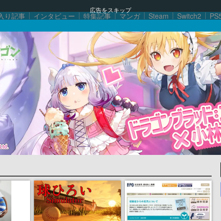
広告をスキップ
入り記事
インタビュー
特集記事
マンガ
Steam
Switch2
PS