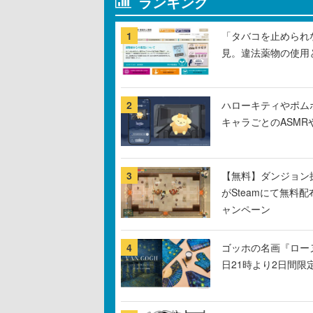
ランキング
1
「タバコを止められ
見。違法薬物の使用
2
ハローキティやポム
キャラごとのASM
3
【無料】ダンジョン探
がSteamにて無料配
ャンペーン
4
ゴッホの名画『ロー
日21時より2日間限