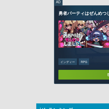
AD
勇者パーティはぜんめつ
インディー
RPG