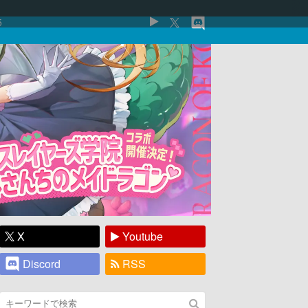
5
X
Youtube
Discord
RSS