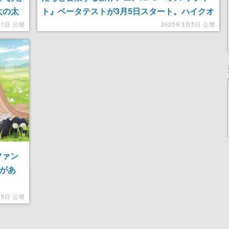
太の太
ト』ベータテストが3月5日スタート。ハイクオ
リティの2Dアニメで描かれる戦闘シーンにも
月1日 公開
2025年3月5日 公開
注目
ファン
リがあ
月5日 公開