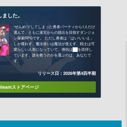
しました。
“ぜんめつ”してしまった勇者パーティから1人だけ
選んで、ともに迷宮からの脱出を目指すダンジョ
ン探索RPGです。 ただし勇者は「はい/いいえ」
しか喋れず、魔法使いは魔法が使えず、戦士は可
愛らしい人形になっていて、僧侶は██を崇拝し
ています。誰を救うのかを選ぶのは、あなたで
す。
リリース日：2026年第4四半期
Steamストアページ