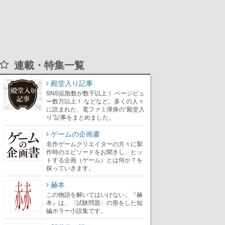
連載・特集一覧
殿堂入り記事
SNS拡散数が数千以上！ ページビュ
ー数万以上！ などなど。多くの人々
に読まれた、電ファミ渾身の“殿堂入
り”記事をまとめました。
ゲームの企画書
名作ゲームクリエイターの方々に製
作時のエピソードをお聞きし、ヒッ
トする企画（ゲーム）とは何か？を
探っていきます。
赫本
この物語を解いてはいけない。『赫
本』は、〈試験問題〉の形をした短
編ホラー小説集です。