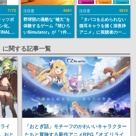
7172
6061
5610
注目度
注目度
リッツボ
野球部の過酷な“補欠”を
「タバコを止められない
ン化。
体験するゲーム『球ひろ
猫耳キャラを描く深夜枠
INAL
いSimulator』が「1件」
アニメ」に視聴者の一部
SEUM-
のウィッシュリストをも
から批判意見。違法薬物
グッズ情
とにチェコ語に対応し
の使用と思しき描写も含
イト）に関する記事一覧
SNSで話題に。『キング
めて、BPOが議論を交わ
ダム・カム』開発元やチ
す
ェコのプロ野球選手から
称賛の声
リライ
「おとぎ話」モチーフのかわいいキャラクター
。おと
たちと冒険する新作アニメRPG『オズ リライ