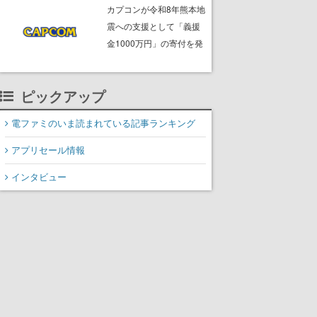
ームフリーク・大森滋氏
カプコンが令和8年熊本地
が開発秘話を語る動画が
震への支援として「義援
ゲームフリーク公式
金1000万円」の寄付を発
YouTubeで公開中
表
ピックアップ
電ファミのいま読まれている記事ランキング
アプリセール情報
インタビュー