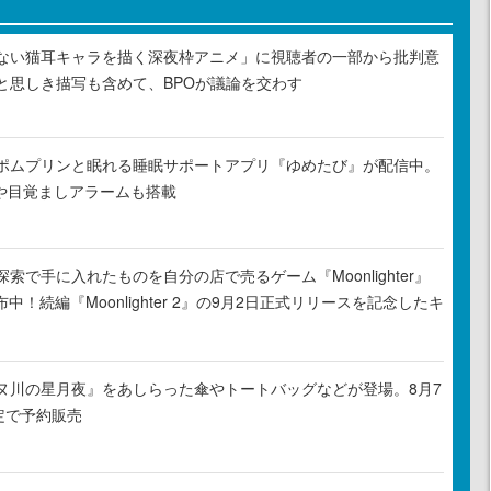
ない猫耳キャラを描く深夜枠アニメ」に視聴者の一部から批判意
と思しき描写も含めて、BPOが議論を交わす
ポムプリンと眠れる睡眠サポートアプリ『ゆめたび』が配信中。
Rや目覚ましアラームも搭載
索で手に入れたものを自分の店で売るゲーム『Moonlighter』
布中！続編『Moonlighter 2』の9月2日正式リリースを記念したキ
ヌ川の星月夜』をあしらった傘やトートバッグなどが登場。8月7
定で予約販売