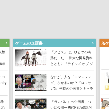
ゲームの企画書
仮想
『アビス』は、ひとつの奇
跡だった──膨大な開発資料
18年
とともに『テイルズ オブ ジ
な宣
アビス』開発陣に聞く、
気だ
「生まれた意味を知る
にコ
なにが、人を「ロマンシン
RPG」が生まれた理由【ゲ
dry
グ」させるのか？『ロマサ
ームの企画書】
ガ2』当時の企画書とキャラ
間限
設定画から迫る、河津秋敏
ラも
がRPGに生み出した「ロマ
雅稔
『ガンパレ』の企画書、つ
ワン
ン」の正体とは【ゲームの
ーズ』
いに公開━初代PSの伝説的