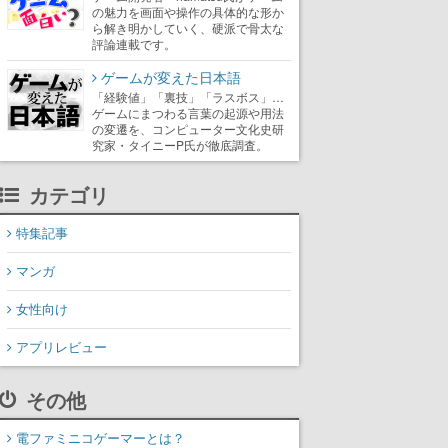
の魅力を画面や操作の具体的な形か
ら解き明かしていく、硬派で骨太な
評論連載です。
ゲームが変えた日本語
「経験値」「裏技」「ラスボス」…
ゲームにまつわる言葉の起源や用法
の変遷を、コンピューター文化史研
究家・タイニーP氏が徹底調査。
カテゴリ
特集記事
マンガ
女性向け
アプリレビュー
その他
電ファミニコゲーマーとは？