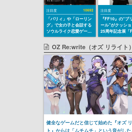
10692
注目度
注目度
「パリィ」や「ローリン
『FF10』の“ブ
グ」で女の子と会話する
ール”がクッショ
ソウルライク恋愛ゲーム
25周年記念展「F
『小早川さんはソウルラ
FANTASY X MU
イク』無料公開。返事に
幻光の記憶-」の
OZ Re:write（オズ リラ
失敗すると「YOU
報が一部公開
DIED」
健全なゲームだと信じて始めた『オズ 
ト』からは「ムチムチ」という音がした