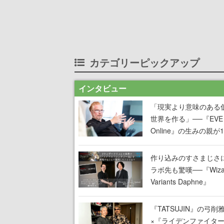
カテゴリーピックアップ
インタビュー
「現実より意味のある
世界を作る」──『EVE
Online』の生みの親が
掲げ続ける”クレイジー
言”は、比喩ではなく本
作り込みのすさまじさ
った
ラボ先も驚嘆──『Wizar
Variants Daphne』
×『FFXI』コラボが期
定なのにジョブもキャ
『TATSUJIN』の弓削
武器も戦闘システムも
×『ライデンファイタ