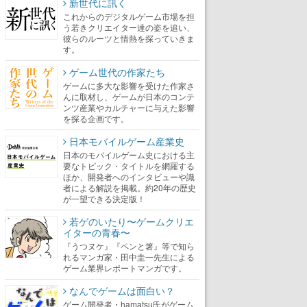
新世代に訊く
これからのデジタルゲーム市場を担
う若きクリエイター達の姿を追い、
彼らのルーツと情熱を探っていきま
す。
ゲーム世代の作家たち
ゲームに多大な影響を受けた作家さ
んに取材し、ゲームが日本のコンテ
ンツ産業やカルチャーに与えた影響
を探る企画です。
日本モバイルゲーム産業史
日本のモバイルゲーム史における主
要なトピック・タイトルを網羅する
ほか、開発者へのインタビューや識
者による解説を掲載。約20年の歴史
が一望できる決定版！
若ゲのいたり〜ゲームクリエ
イターの青春〜
『うつヌケ』『ペンと箸』等で知ら
れるマンガ家・田中圭一先生による
ゲーム業界レポートマンガです。
なんでゲームは面白い？
ゲーム開発者・hamatsu氏がゲーム