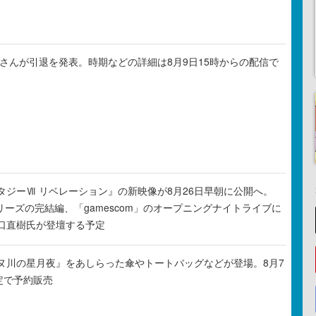
ゃるさんが引退を発表。時期などの詳細は8月9日15時からの配信で
タジーⅦ リベレーション』の新映像が8月26日早朝に公開へ。
リーズの完結編、「gamescom」のオープニングナイトライブに
口直樹氏が登壇する予定
ヌ川の星月夜』をあしらった傘やトートバッグなどが登場。8月7
定で予約販売