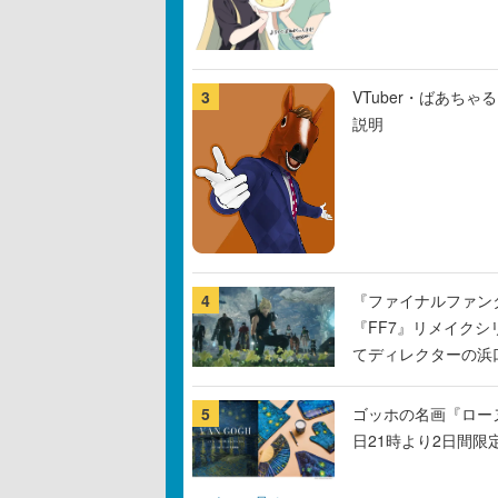
3
VTuber・ばあち
説明
4
『ファイナルファン
『FF7』リメイクシ
てディレクターの浜
5
ゴッホの名画『ロー
日21時より2日間限