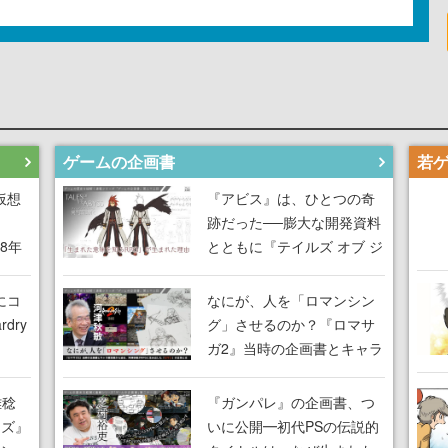
ゲームの企画書
仮想
『アビス』は、ひとつの奇
跡だった──膨大な開発資料
18年
とともに『テイルズ オブ ジ
な宣
アビス』開発陣に聞く、
気だ
「生まれた意味を知る
にコ
なにが、人を「ロマンシン
RPG」が生まれた理由【ゲ
dry
グ」させるのか？『ロマサ
ームの企画書】
ガ2』当時の企画書とキャラ
間限
設定画から迫る、河津秋敏
ラも
がRPGに生み出した「ロマ
雅稔
『ガンパレ』の企画書、つ
ワン
ン」の正体とは【ゲームの
ーズ』
いに公開━初代PSの伝説的
由を
企画書】