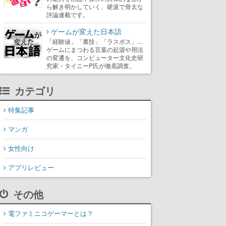
ら解き明かしていく、硬派で骨太な
評論連載です。
ゲームが変えた日本語
「経験値」「裏技」「ラスボス」…
ゲームにまつわる言葉の起源や用法
の変遷を、コンピューター文化史研
究家・タイニーP氏が徹底調査。
カテゴリ
特集記事
マンガ
女性向け
アプリレビュー
その他
電ファミニコゲーマーとは？