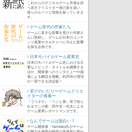
これからのデジタルゲーム市場を担
う若きクリエイター達の姿を追い、
彼らのルーツと情熱を探っていきま
す。
ゲーム世代の作家たち
ゲームに多大な影響を受けた作家さ
んに取材し、ゲームが日本のコンテ
ンツ産業やカルチャーに与えた影響
を探る企画です。
日本モバイルゲーム産業史
日本のモバイルゲーム史における主
要なトピック・タイトルを網羅する
ほか、開発者へのインタビューや識
者による解説を掲載。約20年の歴史
が一望できる決定版！
若ゲのいたり〜ゲームクリエ
イターの青春〜
『うつヌケ』『ペンと箸』等で知ら
れるマンガ家・田中圭一先生による
ゲーム業界レポートマンガです。
なんでゲームは面白い？
ゲーム開発者・hamatsu氏がゲーム
の魅力を画面や操作の具体的な形か