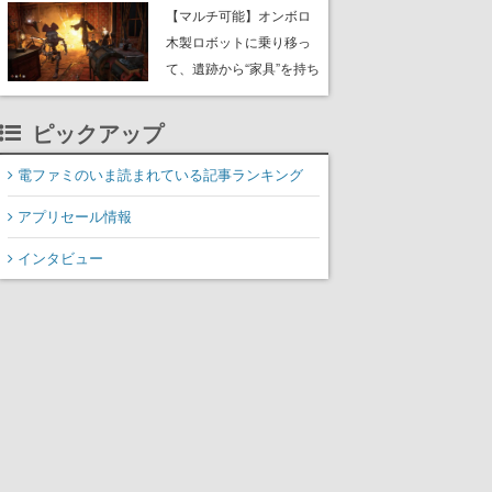
や大きな貝も
【マルチ可能】オンボロ
木製ロボットに乗り移っ
て、遺跡から“家具”を持ち
帰るホラーアクションゲ
ーム『GRAIN ROT』が本
ピックアップ
日8月8日Steamにて発
売。迫る“腐敗”から逃げ延
電ファミのいま読まれている記事ランキング
び、持ち帰った家具で基
アプリセール情報
地を再建
インタビュー