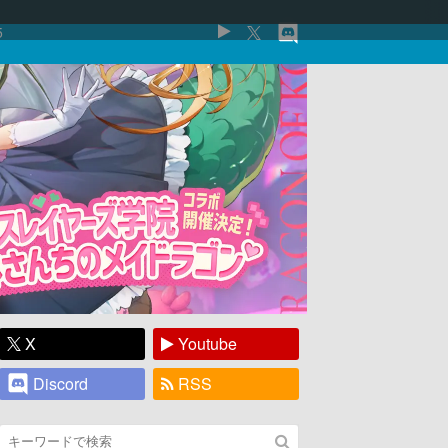
5
X
Youtube
Discord
RSS