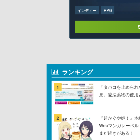
インディー
RPG
ランキング
1
「タバコを止められ
見。違法薬物の使用
2
『超かぐや姫！』本編
Webマンガレーベ
まだ続きがある！