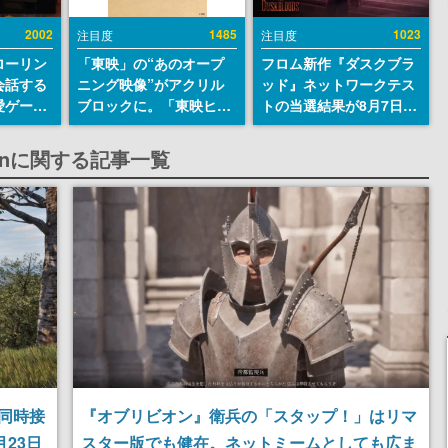
2002
1485
1023
注目度
注目度
ローリン
「東映」の“あのオープ
フロム新作『ダスクブラ
会話する
ニング映像”がアクリル
ッド』ネットワークテス
愛ゲーム
ブロックに。「東映ヒス
トの当選結果が8月7日22
ソウルラ
トリカル グッズコレクシ
時に発表。応募サイトの
。返事に
ョン」が8月下旬より発
マイページから確認可
blivionに関する記事一覧
U
売
能、テスト実施は8月21
日～24日
m同時接
『オブリビオン』衛兵の「スタップ！」はリマ
23日
スター版でも健在。ネットミームとしても広ま