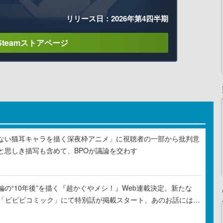
リリース日：2026年第4四半期
Steamストアページ
ない猫耳キャラを描く深夜枠アニメ」に視聴者の一部から批判意
と思しき描写も含めて、BPOが議論を交わす
の“10年後”を描く『超かぐやメシ！』Web連載決定。新たな
ル「ビビビコミック」にて特別話が掲載スタート、あのお話には…