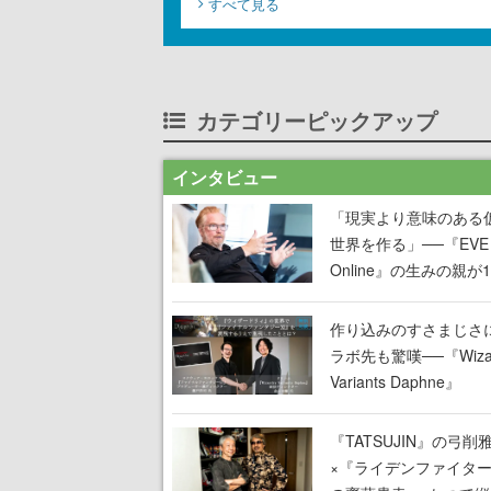
すべて見る
カテゴリーピックアップ
インタビュー
「現実より意味のある
世界を作る」──『EVE
Online』の生みの親が
掲げ続ける”クレイジー
言”は、比喩ではなく本
作り込みのすさまじさ
った
ラボ先も驚嘆──『Wizar
Variants Daphne』
×『FFXI』コラボが期
定なのにジョブもキャ
『TATSUJIN』の弓削
武器も戦闘システムも
×『ライデンファイタ
オフで作り込まれた理