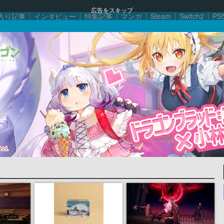
広告をスキップ
入り記事
インタビュー
特集記事
マンガ
Steam
Switch2
PS