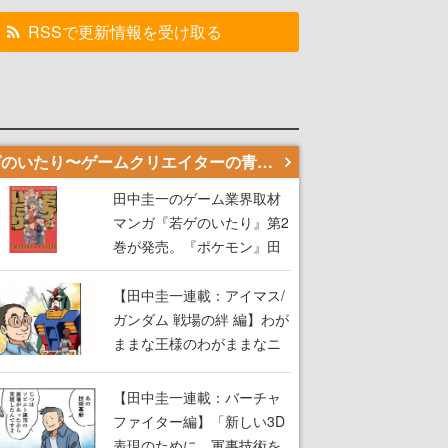
RSSで更新情報を受け取る
若ゲのいたり〜ゲームクリエイターの青春〜
田中圭一のゲーム業界取材
マンガ『若ゲのいたり』第2
巻が発売。『ポケモン』田
尻智さん、『ゼビウス』遠
藤雅伸さんらの貴重なエピ
【田中圭一連載：アイマス/
ソードを収録
ガンダム 戦場の絆 編】わが
ままな王様のわがままなニ
ーズを満たす！──小山順一
朗が貫く姿勢に、ゲームク
【田中圭一連載：バーチャ
リエイターとしての矜持を
ファイター編】「新しい3D
見た【若ゲのいたり最終
表現のために、軍事技術を