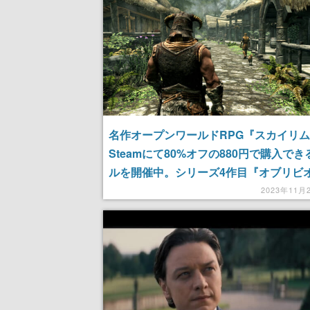
名作オープンワールドRPG『スカイリ
Steamにて80%オフの880円で購入で
ルを開催中。シリーズ4作目『オブリビ
が75%オフの420円、3作目『モロウィ
2023年11月
60%オフの672円で購入できるセールも
期間は11月28日まで