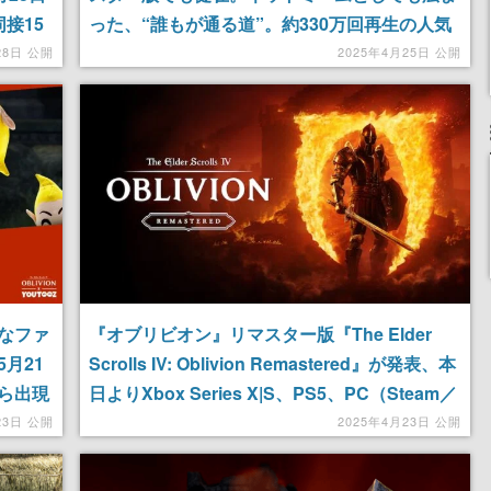
接15
った、“誰もが通る道”。約330万回再生の人気
響を受
MAD曲「The Imperial Guard Song」のリマス
28日 公開
2025年4月25日 公開
ター版も公開。本物の作曲家が衛兵のセリフを
組み合わせて作曲し、「待ってた」と称賛集ま
る
なファ
『オブリビオン』リマスター版『The Elder
月21
Scrolls IV: Oblivion Remastered』が発表、本
ら出現
日よりXbox Series X|S、PS5、PC（Steam／
イアズ
Microsoft Store）に向けて配信。2006年に発
23日 公開
2025年4月23日 公開
売された名作オープンワールドRPGが美麗なグ
ラフィックで蘇る