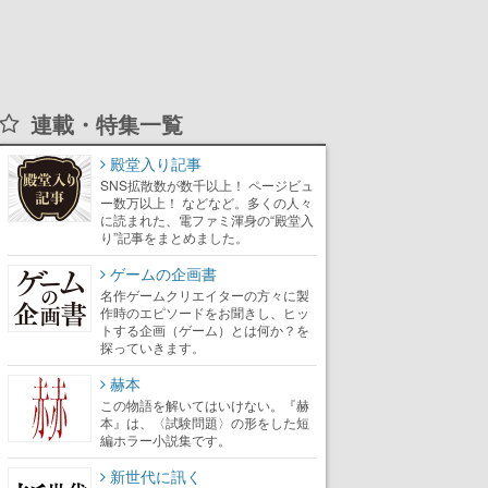
連載・特集一覧
殿堂入り記事
SNS拡散数が数千以上！ ページビュ
ー数万以上！ などなど。多くの人々
に読まれた、電ファミ渾身の“殿堂入
り”記事をまとめました。
ゲームの企画書
名作ゲームクリエイターの方々に製
作時のエピソードをお聞きし、ヒッ
トする企画（ゲーム）とは何か？を
探っていきます。
赫本
この物語を解いてはいけない。『赫
本』は、〈試験問題〉の形をした短
編ホラー小説集です。
新世代に訊く