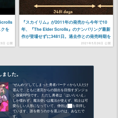
rolls
『スカイリム』が2011年の発売から今年で10
スクを
年、『The Elder Scrolls』のナンバリング最新
作が登場せずに3481日。過去作との発売時期を
比較した図が海外で話題に
23日 公開
2021年5月26日 公開
しました。
“ぜんめつ”してしまった勇者パーティから1人だけ
選んで、ともに迷宮からの脱出を目指すダンジョ
ン探索RPGです。 ただし勇者は「はい/いいえ」
しか喋れず、魔法使いは魔法が使えず、戦士は可
愛らしい人形になっていて、僧侶は██を崇拝し
ています。誰を救うのかを選ぶのは、あなたで
す。