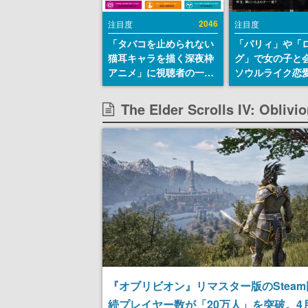
2046
注目度
注目度
「タバコを止められない
「パリィ」や「
猫耳キャラを描く深夜枠
グ」で女の子と
アニメ」に視聴者の一部
ソウルライク恋
から批判意見。違法薬物
『小早川さんは
の使用と思しき描写も含
イク』無料公開
The Elder Scrolls IV: O
めて、BPOが議論を交わ
失敗すると「YO
す
DIED」
『オブリビオン』リマスター版のStea
続プレイヤー数が「20万人」を突破。4月