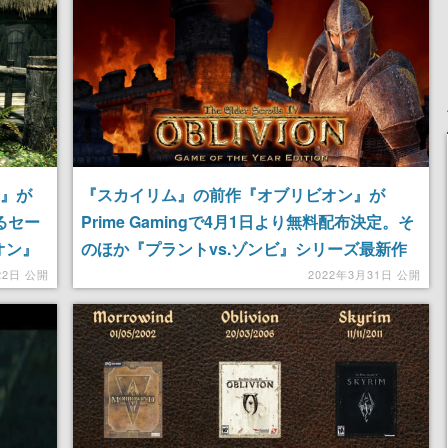
ム』が
『スカイリム』の前作『オブリビオン』が
きるセー
Prime Gamingで4月1日より無料配布決定。そ
オン』
のほか『プラントvs.ゾンビ』シリーズ最新作
ンド』は
など、計8タイトルのラインナップが発表
22日 公開
2022年3月31日 公開
開催。