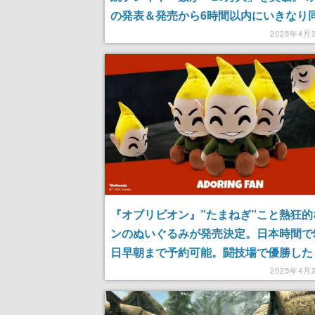
の発表＆発売から6時間以内にいきなり同
万人を記録した古くも新しき話題作、反
2025年4月
けてさらなる英雄たちが立ち上がる
『オブリビオン』”たまねぎ”こと熱狂的
ンのぬいぐるみが発売決定。日本時間で5
日早朝まで予約可能。闘技場で優勝した
するみんなの愛され（？）キャラ。「バ
2025年4月
ーラ！」