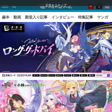
広告をスキップ
赫本
動画
殿堂入り記事
インタビュー
特集記事
マンガ
ピックアップ
電ファミのいま読まれている記事ランキング
アプリセール情報