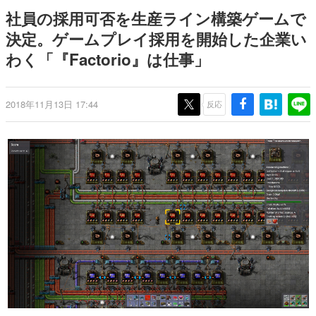
9年ぶりとなる日本公演を記念し
日本のコンテンツ産業やカルチャーに与えた影響を探る企
社員の採用可否を生産ライン構築ゲームで
て
画です。
決定。ゲームプレイ採用を開始した企業い
日本モバイルゲーム産業史
わく「『Factorio』は仕事」
日本のモバイルゲーム史における主要なトピック・タイト
ルを網羅するほか、開発者へのインタビューや識者による
解説を掲載。約20年の歴史が一望できる決定版！
若ゲのいたり〜ゲームクリエイターの青春〜
2018年11月13日 17:44
反応
『うつヌケ』『ペンと箸』等で知られるマンガ家・田中圭
一先生によるゲーム業界レポートマンガです。
なんでゲームは面白い？
ゲーム開発者・hamatsu氏がゲームの魅力を画面や操作の
具体的な形から解き明かしていく、硬派で骨太な評論連載
です。
ゲームが変えた日本語
「経験値」「裏技」「ラスボス」… ゲームにまつわる言葉
の起源や用法の変遷を、コンピューター文化史研究家・タ
イニーP氏が徹底調査。
カテゴリ
特集記事