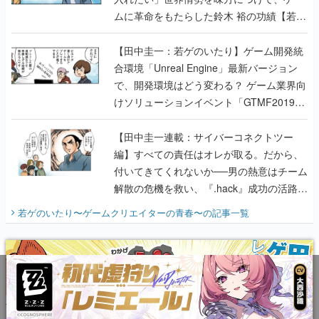
ムに革命をもたらした鈴木 裕の功績【若ゲ
のいたり】
【田中圭一：若ゲのいたり】ゲーム開発統
合環境「Unreal Engine」最新バージョン
で、開発環境はどう変わる？ ゲーム業界向
けソリューションイベント「GTMF2019」
に行って、より理解を深めよう【PR】
【田中圭一連載：サイバーコネクトツー
編】すべての責任はオレが取る。だから、
付いてきてくれないか──男の熱意はチーム
解散の危機を救い、『.hack』成功の活路を
開く。業界の快男児・松山 洋に流れる血は
若ゲのいたり〜ゲームクリエイターの青春〜
の記事一覧
『少年ジャンプ』色だった【若ゲのいた
り】