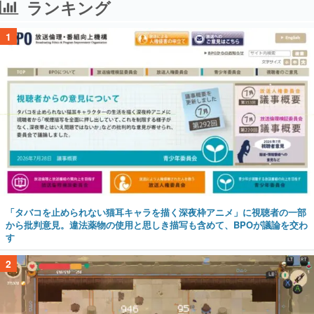
ランキング
1
「タバコを止められない猫耳キャラを描く深夜枠アニメ」に視聴者の一部
から批判意見。違法薬物の使用と思しき描写も含めて、BPOが議論を交わ
す
2