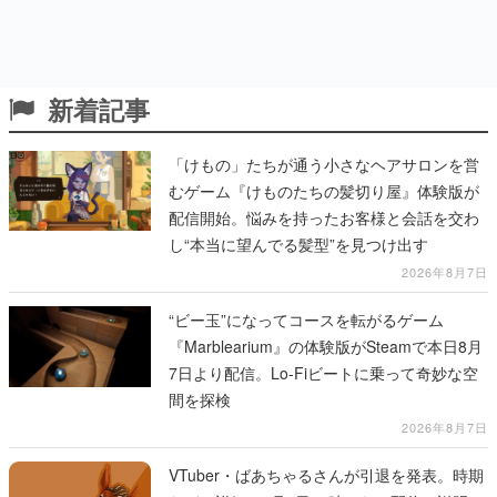
新着記事
「けもの」たちが通う小さなヘアサロンを営
むゲーム『けものたちの髪切り屋』体験版が
配信開始。悩みを持ったお客様と会話を交わ
し“本当に望んでる髪型”を見つけ出す
2026年8月7日
“ビー玉”になってコースを転がるゲーム
『Marblearium』の体験版がSteamで本日8月
7日より配信。Lo-Fiビートに乗って奇妙な空
間を探検
2026年8月7日
VTuber・ばあちゃるさんが引退を発表。時期