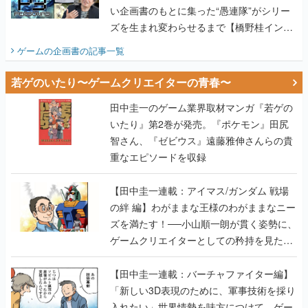
い企画書のもとに集った“愚連隊”がシリー
ズを生まれ変わらせるまで【橋野桂インタ
ビュー】
ゲームの企画書
の記事一覧
若ゲのいたり〜ゲームクリエイターの青春〜
田中圭一のゲーム業界取材マンガ『若ゲの
いたり』第2巻が発売。『ポケモン』田尻
智さん、『ゼビウス』遠藤雅伸さんらの貴
重なエピソードを収録
【田中圭一連載：アイマス/ガンダム 戦場
の絆 編】わがままな王様のわがままなニー
ズを満たす！──小山順一朗が貫く姿勢に、
ゲームクリエイターとしての矜持を見た
【若ゲのいたり最終回】
【田中圭一連載：バーチャファイター編】
「新しい3D表現のために、軍事技術を採り
入れたい」世界情勢を味方につけて、ゲー