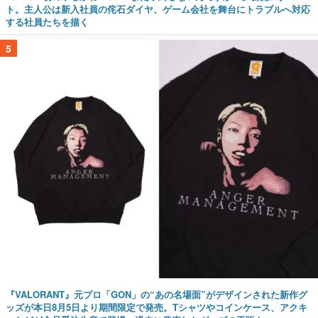
ト。主人公は新入社員の侘石ダイヤ、ゲーム会社を舞台にトラブルへ対応
する社員たちを描く
5
『VALORANT』元プロ「GON」の“あの名場面”がデザインされた新作グ
ッズが本日8月5日より期間限定で発売。Tシャツやコインケース、アクキ