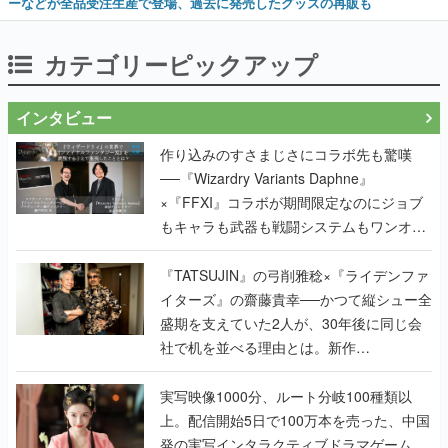
ーなどが全品受注生産で登場、過去に発売したグッズの再販も
カテゴリーピックアップ
インタビュー
作り込みのすさまじさにコラボ先も驚嘆
──『Wizardry Variants Daphne』
×『FFXI』コラボが期間限定なのにジョブ
もキャラも武器も戦闘システムもワンオフ
で作り込まれた理由を両ディレクターに聞
く
『TATSUJIN』の弓削雅稔×『ライデンファ
イターズ』の齋藤貴幸──かつて縦シュー全
盛期を支えていた2人が、30年後に同じ会
社で机を並べる理由とは。新作
『TATSUJIN EXTREME』で初タッグを組
んだレジェンド2人に訊く開発秘話
実写映像1000分、ルート分岐100種類以
上。配信開始5日で100万本を売った、中国
発の実写インタラクティブドラマゲーム