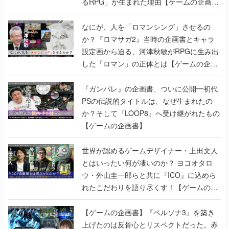
るRPG」が生まれた理由【ゲームの企画
書】
なにが、人を「ロマンシング」させるの
か？『ロマサガ2』当時の企画書とキャラ
設定画から迫る、河津秋敏がRPGに生み出
した「ロマン」の正体とは【ゲームの企画
書】
『ガンパレ』の企画書、ついに公開━初代
PSの伝説的タイトルは、なぜ生まれたの
か？そして『LOOP8』へ受け継がれたもの
【ゲームの企画書】
世界が認めるゲームデザイナー・上田文人
とはいったい何が凄いのか？ ヨコオタロ
ウ・外山圭一郎らと共に『ICO』に込めら
れたこだわりを語り尽くす！【ゲームの企
画書】
【ゲームの企画書】『ペルソナ3』を築き
上げたのは反骨心とリスペクトだった。赤