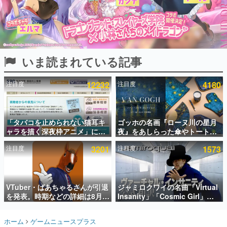
インタビュー
連載・特集一覧
殿堂入り記事
いま読まれている記事
SNS拡散数が数千以上！ ページビュー数万以上！ などな
ど。多くの人々に読まれた、電ファミ渾身の“殿堂入り”記
事をまとめました。
注目度
12232
注目度
4180
ゲームの企画書
名作ゲームクリエイターの方々に製作時のエピソードをお
聞きし、ヒットする企画（ゲーム）とは何か？を探ってい
「タバコを止められない猫耳キ
ゴッホの名画『ローヌ川の星月
きます。
ャラを描く深夜枠アニメ」に視
夜』をあしらった傘やトートバ
赫本
聴者の一部から批判意見。違法
ッグなどが登場。8月7日21時よ
この物語を解いてはいけない。『赫本』は、〈試験問題〉
注目度
3201
注目度
1573
薬物の使用と思しき描写も含め
り2日間限定で予約販売
の形をした短編ホラー小説集です。
て、BPOが議論を交わす
新世代に訊く
VTuber・ばあちゃるさんが引退
ジャミロクワイの名曲「Virtual
これからのデジタルゲーム市場を担う若きクリエイター達
の姿を追い、彼らのルーツと情熱を探っていきます。
を発表。時期などの詳細は8月9
Insanity」「Cosmic Girl」
日15時からの配信で説明
「Canned Heat」公式日本語字
幕付きMVがいきなり公開！
ゲーム世代の作家たち
ホーム
ゲームニュースプラス
「SUMMER SONIC 2026」での
ゲームに多大な影響を受けた作家さんに取材し、ゲームが