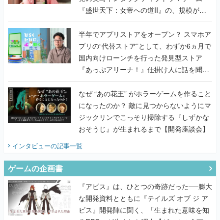
『盛世天下：女帝への道II』の、規模が違
うこだわりをプロデューサーに聞いた
半年でアプリストアをオープン？ スマホア
プリの“代替ストア”として、わずか6ヵ月で
国内向けローンチを行った発見型ストア
『あっぷアリーナ！』仕掛け人に話を聞い
てみた
なぜ “あの花王” がホラーゲームを作ること
になったのか？ 敵に見つからないようにマ
ジックリンでこっそり掃除する『しずかな
おそうじ』が生まれるまで【開発座談会】
インタビュー
の記事一覧
ゲームの企画書
『アビス』は、ひとつの奇跡だった──膨大
な開発資料とともに『テイルズ オブ ジ ア
ビス』開発陣に聞く、「生まれた意味を知