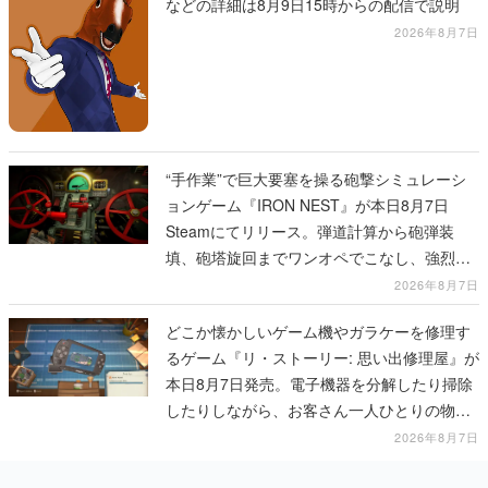
などの詳細は8月9日15時からの配信で説明
2026年8月7日
“手作業”で巨大要塞を操る砲撃シミュレーシ
ョンゲーム『IRON NEST』が本日8月7日
Steamにてリリース。弾道計算から砲弾装
填、砲塔旋回までワンオペでこなし、強烈な
一撃をブチかませるロマンある作品
2026年8月7日
どこか懐かしいゲーム機やガラケーを修理す
るゲーム『リ・ストーリー: 思い出修理屋』が
本日8月7日発売。電子機器を分解したり掃除
したりしながら、お客さん一人ひとりの物語
に耳を傾ける
2026年8月7日