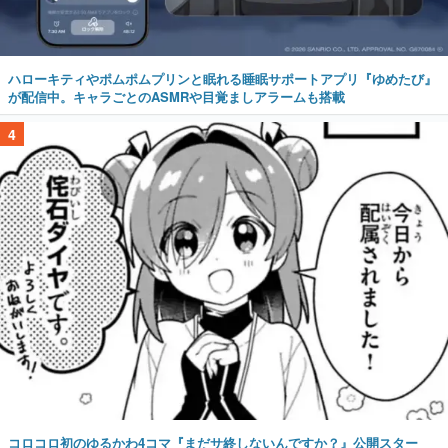
ハローキティやポムポムプリンと眠れる睡眠サポートアプリ『ゆめたび』
が配信中。キャラごとのASMRや目覚ましアラームも搭載
4
コロコロ初のゆるかわ4コマ『まだサ終しないんですか？』公開スター