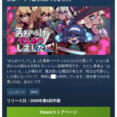
“ぜんめつ”してしまった勇者パーティから1人だけ選んで、ともに迷
宮からの脱出を目指すダンジョン探索RPGです。 ただし勇者は「は
い/いいえ」しか喋れず、魔法使いは魔法が使えず、戦士は可愛らし
い人形になっていて、僧侶は██を崇拝しています。誰を救うのかを
選ぶのは、あなたです。
インディー
RPG
リリース日：2026年第4四半期
Steamストアページ