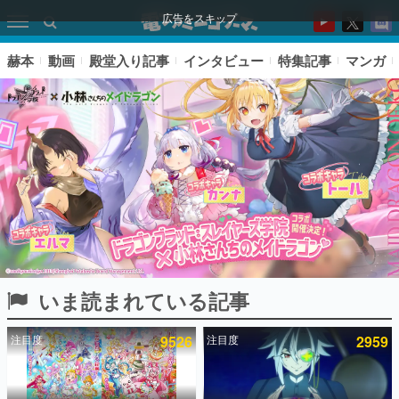
広告をスキップ
赫本
動画
殿堂入り記事
インタビュー
特集記事
マンガ
いま読まれている記事
ピックアップ
注目度
9526
注目度
2959
電ファミのいま読まれている記事ランキング
アプリセール情報