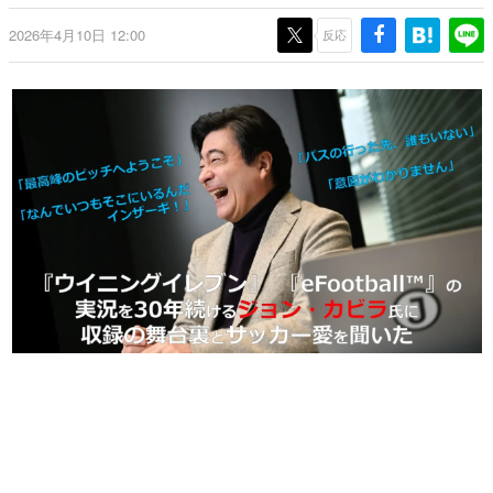
日本のコンテンツ産業やカルチャーに与えた影響を探る企
2026年4月10日 12:00
画です。
反応
日本モバイルゲーム産業史
日本のモバイルゲーム史における主要なトピック・タイト
ルを網羅するほか、開発者へのインタビューや識者による
解説を掲載。約20年の歴史が一望できる決定版！
若ゲのいたり〜ゲームクリエイターの青春〜
『うつヌケ』『ペンと箸』等で知られるマンガ家・田中圭
一先生によるゲーム業界レポートマンガです。
なんでゲームは面白い？
ゲーム開発者・hamatsu氏がゲームの魅力を画面や操作の
具体的な形から解き明かしていく、硬派で骨太な評論連載
です。
ゲームが変えた日本語
「経験値」「裏技」「ラスボス」… ゲームにまつわる言葉
の起源や用法の変遷を、コンピューター文化史研究家・タ
イニーP氏が徹底調査。
カテゴリ
特集記事