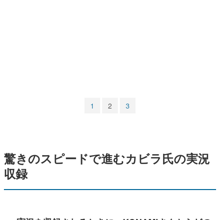
マンガ
女性向け
アプリレビュー
その他
電ファミニコゲーマーとは？
1
2
3
運営：株式会社マレ
驚きのスピードで進むカビラ氏の実況
収録