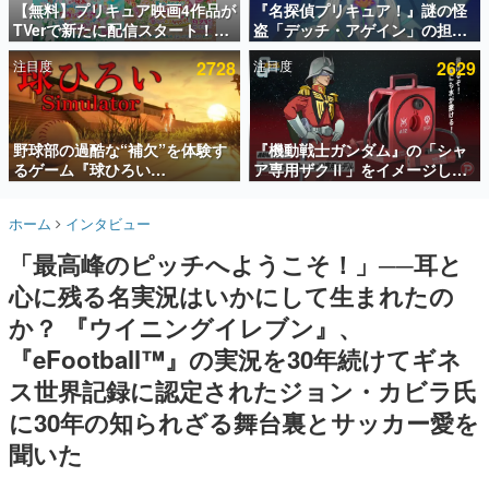
【無料】プリキュア映画4作品が
『名探偵プリキュア！』謎の怪
TVerで新たに配信スタート！な
盗「デッチ・アゲイン」の担当
インタビュー
んと2018年～2024年の映画ほぼ
キャストは天﨑滉平さんと判
注目度
2728
注目度
2629
すべてが見放題に、ぶっちゃけ
明。『Re:ゼロから始める異世
連載・特集一覧
ありえないラインナップ
界生活』オットー役、『ヒプノ
シスマイク』山田三郎役など
殿堂入り記事
SNS拡散数が数千以上！ ページビュー数万以上！ などな
野球部の過酷な“補欠”を体験す
『機動戦士ガンダム』の「シャ
ど。多くの人々に読まれた、電ファミ渾身の“殿堂入り”記
るゲーム『球ひろい
ア専用ザクⅡ」をイメージした
事をまとめました。
Simulator』が「1件」のウィッ
散水ホースリールが予約開始。
シュリストをもとにチェコ語に
本体にはシャアのパーソナルマ
ゲームの企画書
ホーム
インタビュー
対応しSNSで話題に。『キング
ークやジオン公国軍のエンブレ
名作ゲームクリエイターの方々に製作時のエピソードをお
聞きし、ヒットする企画（ゲーム）とは何か？を探ってい
ダム・カム』開発元やチェコの
ム、型式番号などを配置
「最高峰のピッチへようこそ！」──耳と
きます。
プロ野球選手から称賛の声
心に残る名実況はいかにして生まれたの
赫本
この物語を解いてはいけない。『赫本』は、〈試験問題〉
か？ 『ウイニングイレブン』、
の形をした短編ホラー小説集です。
『eFootball™︎』の実況を30年続けてギネ
ス世界記録に認定されたジョン・カビラ氏
新世代に訊く
これからのデジタルゲーム市場を担う若きクリエイター達
に30年の知られざる舞台裏とサッカー愛を
の姿を追い、彼らのルーツと情熱を探っていきます。
聞いた
ゲーム世代の作家たち
ゲームに多大な影響を受けた作家さんに取材し、ゲームが