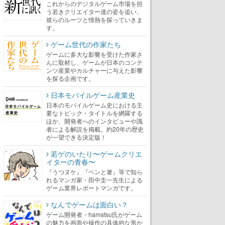
これからのデジタルゲーム市場を担
う若きクリエイター達の姿を追い、
彼らのルーツと情熱を探っていきま
す。
ゲーム世代の作家たち
ゲームに多大な影響を受けた作家さ
んに取材し、ゲームが日本のコンテ
ンツ産業やカルチャーに与えた影響
を探る企画です。
日本モバイルゲーム産業史
日本のモバイルゲーム史における主
要なトピック・タイトルを網羅する
ほか、開発者へのインタビューや識
者による解説を掲載。約20年の歴史
が一望できる決定版！
若ゲのいたり〜ゲームクリエ
イターの青春〜
『うつヌケ』『ペンと箸』等で知ら
れるマンガ家・田中圭一先生による
ゲーム業界レポートマンガです。
なんでゲームは面白い？
ゲーム開発者・hamatsu氏がゲーム
の魅力を画面や操作の具体的な形か