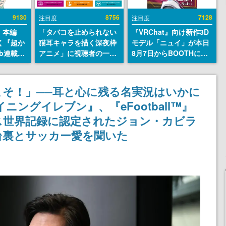
9130
8756
7128
注目度
注目度
』本編
「タバコを止められない
『VRChat』向け新作3D
描く『超か
猫耳キャラを描く深夜枠
モデル「ニュイ」が本日
b連載決
アニメ」に視聴者の一部
8月7日からBOOTHにて
マンガレ
から批判意見。違法薬物
発売。瞳に光る星や感情
コミッ
の使用と思しき描写も含
豊かな表情が、小悪魔か
が掲載ス
めて、BPOが議論を交わ
わいい
そ！」──耳と心に残る名実況はいかに
話には…
す
ングイレブン』、『eFootball™︎』
！
ス世界記録に認定されたジョン・カビラ
台裏とサッカー愛を聞いた