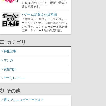
ら解き明かしていく、硬派で骨太な
評論連載です。
ゲームが変えた日本語
「経験値」「裏技」「ラスボス」…
ゲームにまつわる言葉の起源や用法
の変遷を、コンピューター文化史研
究家・タイニーP氏が徹底調査。
カテゴリ
特集記事
マンガ
女性向け
アプリレビュー
その他
電ファミニコゲーマーとは？