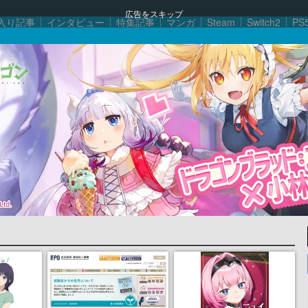
広告をスキップ
入り記事
インタビュー
特集記事
マンガ
Steam
Switch2
PS