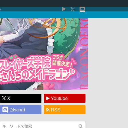
5
X
Youtube
Discord
RSS