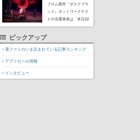
Storeで開催中。無料の大
フロム新作『ダスクブラ
型アップデート「ラスト
ッド』ネットワークテス
ライツ」が配信され、期
トの当選発表は「本日22
間限定の無料プレイや過
時ごろ」。テスト実施は8
去作の無料配布も
月21日～24日
ピックアップ
電ファミのいま読まれている記事ランキング
アプリセール情報
インタビュー