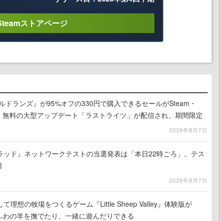
Steamストアページ
ルドランズ』が95%オフの330円で購入できるセールがSteam・
eで開催中。無料の大型アップデート「ラストライツ」が配信され、期間限定
の無料配布も
2026年8月7日
ラッド』ネットワークテストの当選発表は「本日22時ごろ」。テス
日
2026年8月7日
想の牧場をつくるゲーム『Little Sheep Valley』体験版が
わふわの羊を撫でたり、一緒に遊んだりできる