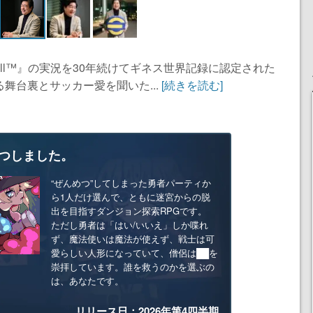
all™︎』の実況を30年続けてギネス世界記録に認定された
舞台裏とサッカー愛を聞いた...
[続きを読む]
つしました。
“ぜんめつ”してしまった勇者パーティか
ら1人だけ選んで、ともに迷宮からの脱
出を目指すダンジョン探索RPGです。
ただし勇者は「はい/いいえ」しか喋れ
ず、魔法使いは魔法が使えず、戦士は可
愛らしい人形になっていて、僧侶は██を
崇拝しています。誰を救うのかを選ぶの
は、あなたです。
リリース日：2026年第4四半期