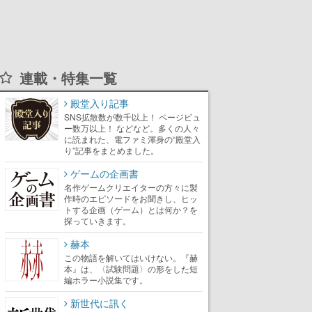
連載・特集一覧
殿堂入り記事
SNS拡散数が数千以上！ ページビュ
ー数万以上！ などなど。多くの人々
に読まれた、電ファミ渾身の“殿堂入
り”記事をまとめました。
ゲームの企画書
名作ゲームクリエイターの方々に製
作時のエピソードをお聞きし、ヒッ
トする企画（ゲーム）とは何か？を
探っていきます。
赫本
この物語を解いてはいけない。『赫
本』は、〈試験問題〉の形をした短
編ホラー小説集です。
新世代に訊く