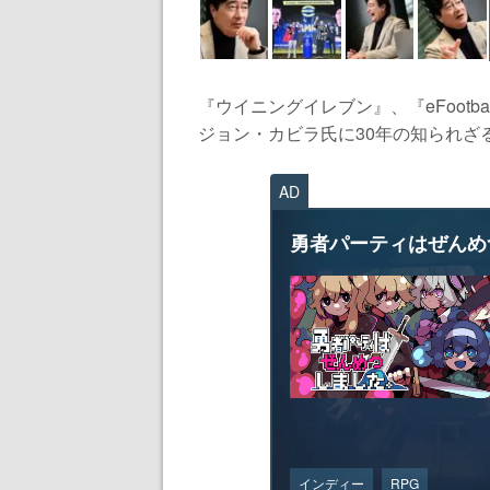
『ウイニングイレブン』、『eFootb
ジョン・カビラ氏に30年の知られざる
AD
勇者パーティはぜんめ
インディー
RPG