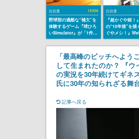
15356
注目度
注目度
野球部の過酷な“補欠”を
『超かぐや姫！
体験するゲーム『球ひろ
の“10年後”を
いSimulator』が「1件」
ぐやメシ！』We
のウィッシュリストをも
定。新たなWeb
とにチェコ語に対応し
ーベル「ビビビ
SNSで話題に。『キング
ク」にて特別話
「最高峰のピッチへようこ
ダム・カム』開発元やチ
タート、あのお
して生まれたのか？ 『ウイニ
ェコのプロ野球選手から
まだ続きがある
称賛の声
の実況を30年続けてギネ
氏に30年の知られざる舞
記事へ戻る