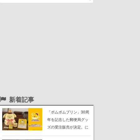
新着記事
「ポムポムプリン」30周
年を記念した郵便局グッ
ズの受注販売が決定。に
っこり笑顔の“もちもちク