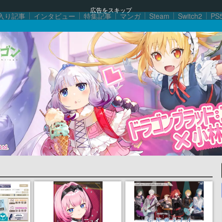
広告をスキップ
入り記事
インタビュー
特集記事
マンガ
Steam
Switch2
PS