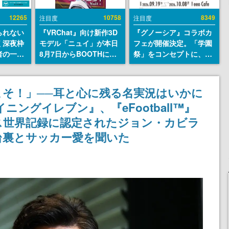
12265
10758
8349
注目度
注目度
られない
『VRChat』向け新作3D
『グノーシア』コラボカ
く深夜枠
モデル「ニュイ」が本日
フェが開催決定。「学園
者の一部
8月7日からBOOTHにて
祭」をコンセプトに、模
違法薬物
発売。瞳に光る星や感情
擬店やセツやSQ、ラキオ
描写も含
豊かな表情が、小悪魔か
たちが学祭バンドを楽し
論を交わ
わいい
む様子を切り取った新グ
そ！」──耳と心に残る名実況はいかに
ッズが展開
ングイレブン』、『eFootball™︎』
ス世界記録に認定されたジョン・カビラ
台裏とサッカー愛を聞いた