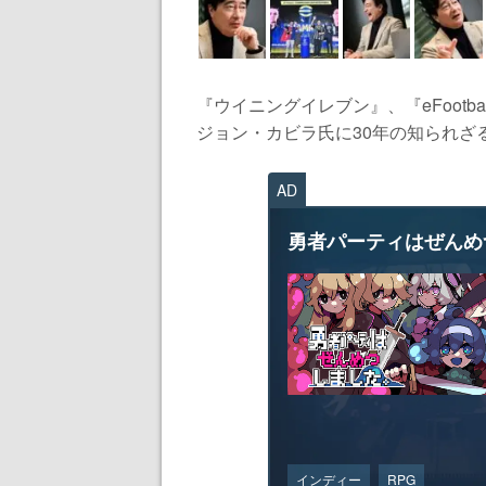
『ウイニングイレブン』、『eFootb
ジョン・カビラ氏に30年の知られざる
AD
勇者パーティはぜんめ
インディー
RPG