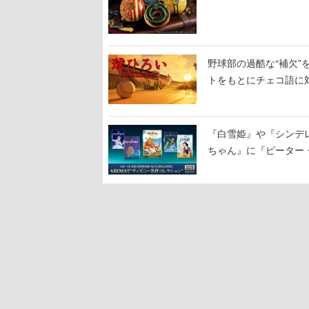
や4種セットの「ホグワ
野球部の過酷な“補欠”を
トをもとにチェコ語に
野球選手から称賛の声
『白雪姫』や『シンデレ
ちゃん』に『ピーター
に2回放送