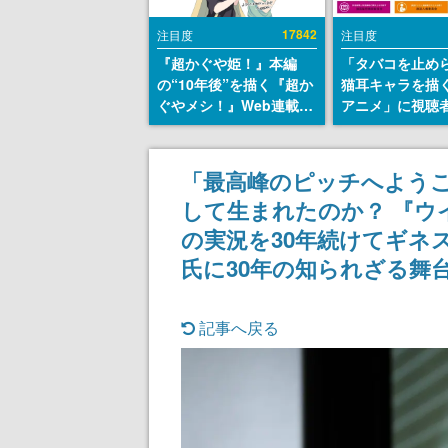
17842
注目度
注目度
『超かぐや姫！』本編
「タバコを止め
の“10年後”を描く『超か
猫耳キャラを描
ぐやメシ！』Web連載決
アニメ」に視聴
定。新たなWebマンガレ
から批判意見。
ーベル「ビビビコミッ
の使用と思しき
ク」にて特別話が掲載ス
めて、BPOが議
「最高峰のピッチへようこ
タート、あのお話には…
す
して生まれたのか？ 『ウイニ
まだ続きがある！
の実況を30年続けてギネ
氏に30年の知られざる舞
記事へ戻る