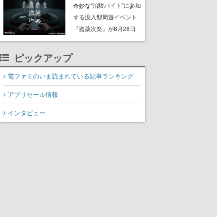
ッション”や歴代アートを
奇妙な“治験バイト”に参加
使用したフレーム切手な
する没入型周遊イベント
ど。8月31日まで受付
『盗薬次楽』が8月28日
よりPARCO_ya上野で開
催。正体不明の“薬”をめぐ
ピックアップ
る約90分のサスペンス
電ファミのいま読まれている記事ランキング
アプリセール情報
インタビュー