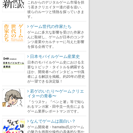
これからのデジタルゲーム市場を担
う若きクリエイター達の姿を追い、
彼らのルーツと情熱を探っていきま
す。
ゲーム世代の作家たち
ゲームに多大な影響を受けた作家さ
んに取材し、ゲームが日本のコンテ
ンツ産業やカルチャーに与えた影響
を探る企画です。
日本モバイルゲーム産業史
日本のモバイルゲーム史における主
要なトピック・タイトルを網羅する
ほか、開発者へのインタビューや識
者による解説を掲載。約20年の歴史
が一望できる決定版！
若ゲのいたり〜ゲームクリエ
イターの青春〜
『うつヌケ』『ペンと箸』等で知ら
れるマンガ家・田中圭一先生による
ゲーム業界レポートマンガです。
なんでゲームは面白い？
ゲーム開発者・hamatsu氏がゲーム
の魅力を画面や操作の具体的な形か