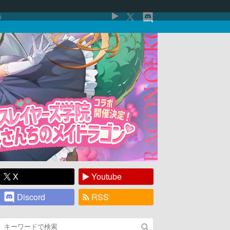
5
X
Youtube
Discord
RSS