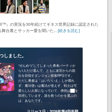
all™︎』の実況を30年続けてギネス世界記録に認定された
舞台裏とサッカー愛を聞いた...
[続きを読む]
つしました。
“ぜんめつ”してしまった勇者パーティか
ら1人だけ選んで、ともに迷宮からの脱
出を目指すダンジョン探索RPGです。
ただし勇者は「はい/いいえ」しか喋れ
ず、魔法使いは魔法が使えず、戦士は可
愛らしい人形になっていて、僧侶は██を
崇拝しています。誰を救うのかを選ぶの
は、あなたです。
リリース日：2026年第4四半期