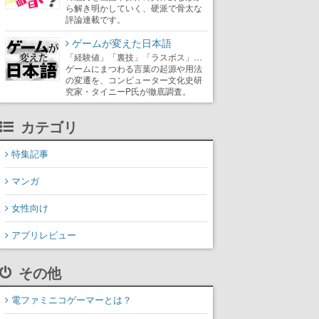
ら解き明かしていく、硬派で骨太な
評論連載です。
ゲームが変えた日本語
「経験値」「裏技」「ラスボス」…
ゲームにまつわる言葉の起源や用法
の変遷を、コンピューター文化史研
究家・タイニーP氏が徹底調査。
カテゴリ
特集記事
マンガ
女性向け
アプリレビュー
その他
電ファミニコゲーマーとは？