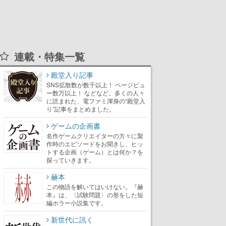
連載・特集一覧
殿堂入り記事
SNS拡散数が数千以上！ ページビュ
ー数万以上！ などなど。多くの人々
に読まれた、電ファミ渾身の“殿堂入
り”記事をまとめました。
ゲームの企画書
名作ゲームクリエイターの方々に製
作時のエピソードをお聞きし、ヒッ
トする企画（ゲーム）とは何か？を
探っていきます。
赫本
この物語を解いてはいけない。『赫
本』は、〈試験問題〉の形をした短
編ホラー小説集です。
新世代に訊く