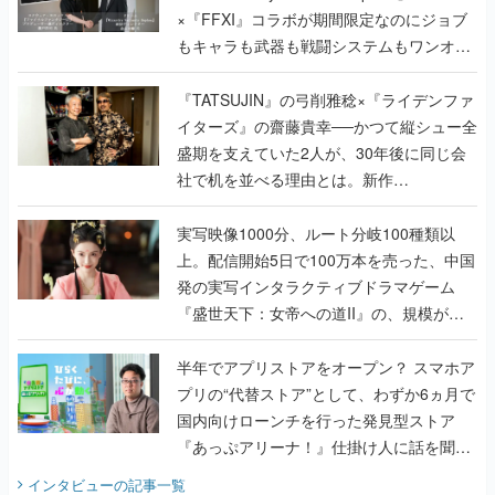
×『FFXI』コラボが期間限定なのにジョブ
もキャラも武器も戦闘システムもワンオフ
で作り込まれた理由を両ディレクターに聞
く
『TATSUJIN』の弓削雅稔×『ライデンファ
イターズ』の齋藤貴幸──かつて縦シュー全
盛期を支えていた2人が、30年後に同じ会
社で机を並べる理由とは。新作
『TATSUJIN EXTREME』で初タッグを組
んだレジェンド2人に訊く開発秘話
実写映像1000分、ルート分岐100種類以
上。配信開始5日で100万本を売った、中国
発の実写インタラクティブドラマゲーム
『盛世天下：女帝への道II』の、規模が違
うこだわりをプロデューサーに聞いた
半年でアプリストアをオープン？ スマホア
プリの“代替ストア”として、わずか6ヵ月で
国内向けローンチを行った発見型ストア
『あっぷアリーナ！』仕掛け人に話を聞い
てみた
インタビュー
の記事一覧