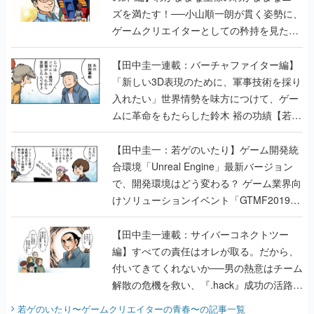
ズを満たす！──小山順一朗が貫く姿勢に、
ゲームクリエイターとしての矜持を見た
【若ゲのいたり最終回】
【田中圭一連載：バーチャファイター編】
「新しい3D表現のために、軍事技術を採り
入れたい」世界情勢を味方につけて、ゲー
ムに革命をもたらした鈴木 裕の功績【若ゲ
のいたり】
【田中圭一：若ゲのいたり】ゲーム開発統
合環境「Unreal Engine」最新バージョン
で、開発環境はどう変わる？ ゲーム業界向
けソリューションイベント「GTMF2019」
に行って、より理解を深めよう【PR】
【田中圭一連載：サイバーコネクトツー
編】すべての責任はオレが取る。だから、
付いてきてくれないか──男の熱意はチーム
解散の危機を救い、『.hack』成功の活路を
開く。業界の快男児・松山 洋に流れる血は
若ゲのいたり〜ゲームクリエイターの青春〜
の記事一覧