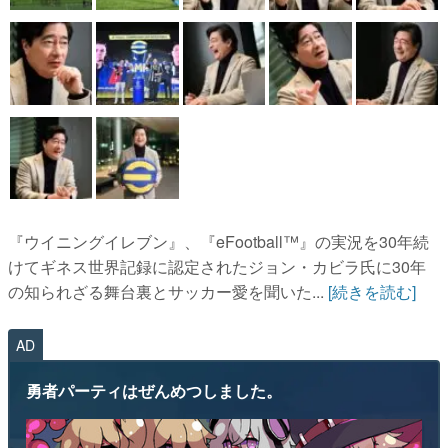
『ウイニングイレブン』、『eFootball™︎』の実況を30年続
けてギネス世界記録に認定されたジョン・カビラ氏に30年
の知られざる舞台裏とサッカー愛を聞いた...
[続きを読む]
AD
勇者パーティはぜんめつしました。