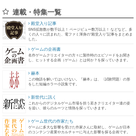
連載・特集一覧
殿堂入り記事
SNS拡散数が数千以上！ ページビュー数万以上！ などなど。多
くの人々に読まれた、電ファミ渾身の“殿堂入り”記事をまとめま
した。
ゲームの企画書
名作ゲームクリエイターの方々に製作時のエピソードをお聞き
し、ヒットする企画（ゲーム）とは何か？を探っていきます。
赫本
この物語を解いてはいけない。『赫本』は、〈試験問題〉の形
をした短編ホラー小説集です。
新世代に訊く
これからのデジタルゲーム市場を担う若きクリエイター達の姿
を追い、彼らのルーツと情熱を探っていきます。
ゲーム世代の作家たち
ゲームに多大な影響を受けた作家さんに取材し、ゲームが日本
のコンテンツ産業やカルチャーに与えた影響を探る企画です。