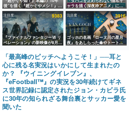
『超かぐや姫！』本編の“10年
「タバコを止められない猫耳キ
後”を描く『超かぐやメシ！』
ャラを描く深夜枠アニメ」に視
インタビュー
Web連載決定。新たなWebマン
聴者の一部から批判意見。違法
注目度
9383
注目度
3916
ガレーベル「ビビビコミック」
薬物の使用と思しき描写も含め
連載・特集一覧
にて特別話が掲載スタート、あ
て、BPOが議論を交わす
のお話には…まだ続きがある！
殿堂入り記事
『ファイナルファンタジーⅦ リ
ゴッホの名画『ローヌ川の星月
SNS拡散数が数千以上！ ページビュー数万以上！ などな
ど。多くの人々に読まれた、電ファミ渾身の“殿堂入り”記
ベレーション』の新映像が8月
夜』をあしらった傘やトートバ
事をまとめました。
26日早朝に公開へ。『FF7』リ
ッグなどが登場。8月7日21時よ
メイクシリーズの完結編、
り2日間限定で予約販売
「最高峰のピッチへようこそ！」──耳と
ゲームの企画書
「gamescom」のオープニング
名作ゲームクリエイターの方々に製作時のエピソードをお
心に残る名実況はいかにして生まれたの
ナイトライブにてディレクター
聞きし、ヒットする企画（ゲーム）とは何か？を探ってい
の浜口直樹氏が登壇する予定
きます。
か？ 『ウイニングイレブン』、
赫本
『eFootball™︎』の実況を30年続けてギネ
この物語を解いてはいけない。『赫本』は、〈試験問題〉
ス世界記録に認定されたジョン・カビラ氏
の形をした短編ホラー小説集です。
に30年の知られざる舞台裏とサッカー愛を
新世代に訊く
聞いた
これからのデジタルゲーム市場を担う若きクリエイター達
の姿を追い、彼らのルーツと情熱を探っていきます。
ゲーム世代の作家たち
ゲームに多大な影響を受けた作家さんに取材し、ゲームが