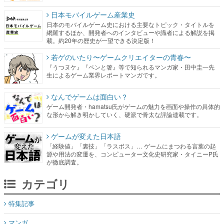
日本モバイルゲーム産業史
日本のモバイルゲーム史における主要なトピック・タイトルを
網羅するほか、開発者へのインタビューや識者による解説を掲
載。約20年の歴史が一望できる決定版！
若ゲのいたり〜ゲームクリエイターの青春〜
『うつヌケ』『ペンと箸』等で知られるマンガ家・田中圭一先
生によるゲーム業界レポートマンガです。
なんでゲームは面白い？
ゲーム開発者・hamatsu氏がゲームの魅力を画面や操作の具体的
な形から解き明かしていく、硬派で骨太な評論連載です。
ゲームが変えた日本語
「経験値」「裏技」「ラスボス」… ゲームにまつわる言葉の起
源や用法の変遷を、コンピューター文化史研究家・タイニーP氏
が徹底調査。
カテゴリ
特集記事
マンガ