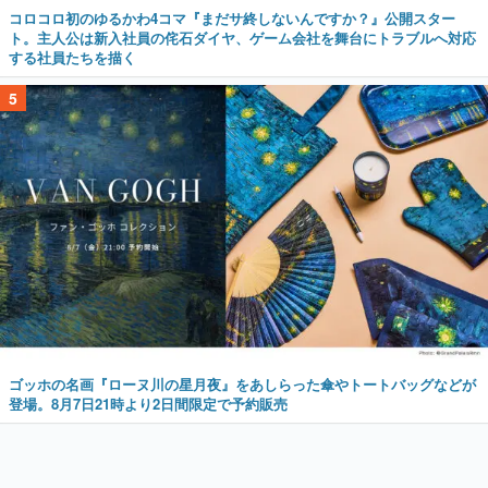
コロコロ初のゆるかわ4コマ『まだサ終しないんですか？』公開スター
ト。主人公は新入社員の侘石ダイヤ、ゲーム会社を舞台にトラブルへ対応
する社員たちを描く
5
ゴッホの名画『ローヌ川の星月夜』をあしらった傘やトートバッグなどが
登場。8月7日21時より2日間限定で予約販売