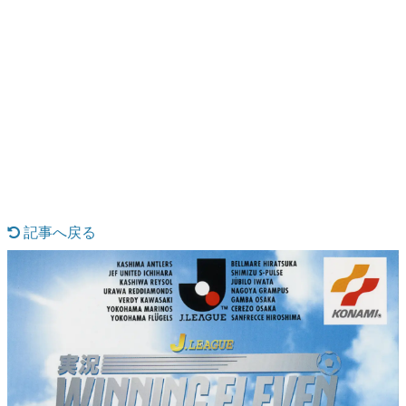
日本のコンテンツ産業やカルチャーに与えた影響を探る企
画です。
日本モバイルゲーム産業史
日本のモバイルゲーム史における主要なトピック・タイト
ルを網羅するほか、開発者へのインタビューや識者による
解説を掲載。約20年の歴史が一望できる決定版！
若ゲのいたり〜ゲームクリエイターの青春〜
『うつヌケ』『ペンと箸』等で知られるマンガ家・田中圭
一先生によるゲーム業界レポートマンガです。
なんでゲームは面白い？
ゲーム開発者・hamatsu氏がゲームの魅力を画面や操作の
記事へ戻る
具体的な形から解き明かしていく、硬派で骨太な評論連載
です。
ゲームが変えた日本語
「経験値」「裏技」「ラスボス」… ゲームにまつわる言葉
の起源や用法の変遷を、コンピューター文化史研究家・タ
イニーP氏が徹底調査。
カテゴリ
特集記事