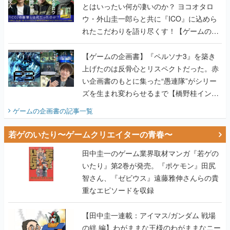
とはいったい何が凄いのか？ ヨコオタロ
ウ・外山圭一郎らと共に『ICO』に込めら
れたこだわりを語り尽くす！【ゲームの企
画書】
【ゲームの企画書】『ペルソナ3』を築き
上げたのは反骨心とリスペクトだった。赤
い企画書のもとに集った“愚連隊”がシリー
ズを生まれ変わらせるまで【橋野桂インタ
ビュー】
ゲームの企画書
の記事一覧
若ゲのいたり〜ゲームクリエイターの青春〜
田中圭一のゲーム業界取材マンガ『若ゲの
いたり』第2巻が発売。『ポケモン』田尻
智さん、『ゼビウス』遠藤雅伸さんらの貴
重なエピソードを収録
【田中圭一連載：アイマス/ガンダム 戦場
の絆 編】わがままな王様のわがままなニー