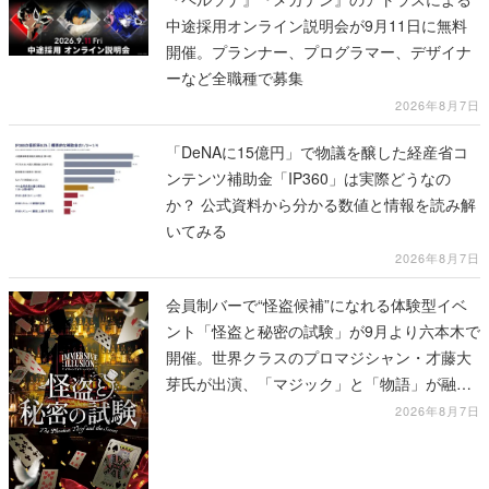
中途採用オンライン説明会が9月11日に無料
開催。プランナー、プログラマー、デザイナ
ーなど全職種で募集
2026年8月7日
「DeNAに15億円」で物議を醸した経産省コ
ンテンツ補助金「IP360」は実際どうなの
か？ 公式資料から分かる数値と情報を読み解
いてみる
2026年8月7日
会員制バーで“怪盗候補”になれる体験型イベ
ント「怪盗と秘密の試験」が9月より六本木で
開催。世界クラスのプロマジシャン・才藤大
芽氏が出演、「マジック」と「物語」が融合
した独自の体験を提供
2026年8月7日