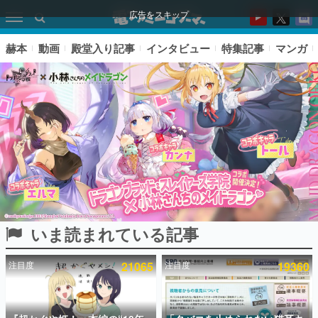
広告をスキップ
赫本
動画
殿堂入り記事
インタビュー
特集記事
マンガ
いま読まれている記事
ピックアップ
注目度
21065
注目度
19360
電ファミのいま読まれている記事ランキング
アプリセール情報