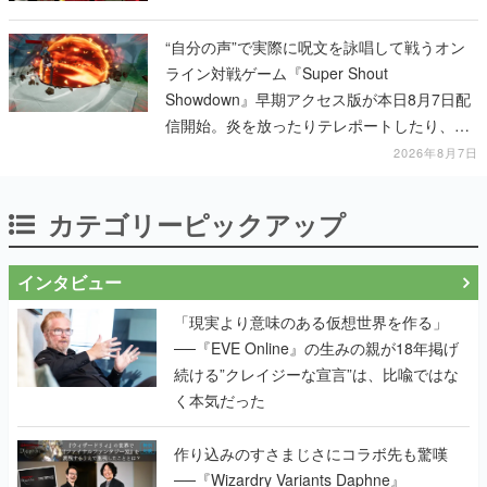
“自分の声”で実際に呪文を詠唱して戦うオン
ライン対戦ゲーム『Super Shout
Showdown』早期アクセス版が本日8月7日配
信開始。炎を放ったりテレポートしたり、登
場する魔法は100種類以上
2026年8月7日
カテゴリーピックアップ
インタビュー
「現実より意味のある仮想世界を作る」
──『EVE Online』の生みの親が18年掲げ
続ける”クレイジーな宣言”は、比喩ではな
く本気だった
作り込みのすさまじさにコラボ先も驚嘆
──『Wizardry Variants Daphne』