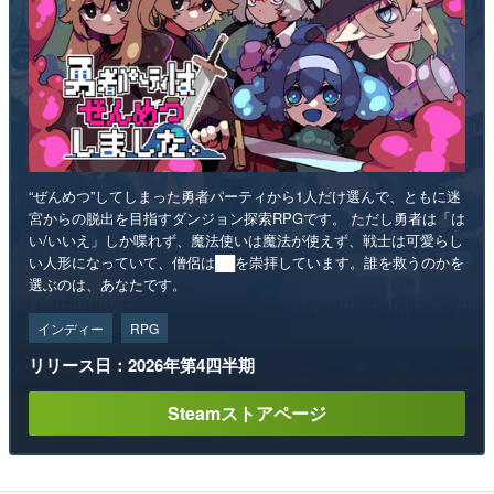
“ぜんめつ”してしまった勇者パーティから1人だけ選んで、ともに迷
宮からの脱出を目指すダンジョン探索RPGです。 ただし勇者は「は
い/いいえ」しか喋れず、魔法使いは魔法が使えず、戦士は可愛らし
い人形になっていて、僧侶は██を崇拝しています。誰を救うのかを
選ぶのは、あなたです。
インディー
RPG
リリース日：2026年第4四半期
Steamストアページ