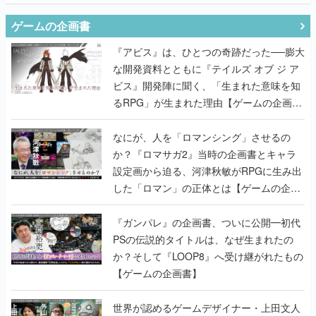
ゲームの企画書
『アビス』は、ひとつの奇跡だった──膨大
な開発資料とともに『テイルズ オブ ジ ア
ビス』開発陣に聞く、「生まれた意味を知
るRPG」が生まれた理由【ゲームの企画
書】
なにが、人を「ロマンシング」させるの
か？『ロマサガ2』当時の企画書とキャラ
設定画から迫る、河津秋敏がRPGに生み出
した「ロマン」の正体とは【ゲームの企画
書】
『ガンパレ』の企画書、ついに公開━初代
PSの伝説的タイトルは、なぜ生まれたの
か？そして『LOOP8』へ受け継がれたもの
【ゲームの企画書】
世界が認めるゲームデザイナー・上田文人