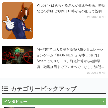
VTuber・ばあちゃるさんが引退を発表。時期
などの詳細は8月9日15時からの配信で説明
2026年8月7日
“手作業”で巨大要塞を操る砲撃シミュレーシ
ョンゲーム『IRON NEST』が本日8月7日
Steamにてリリース。弾道計算から砲弾装
填、砲塔旋回までワンオペでこなし、強烈な
一撃をブチかませるロマンある作品
2026年8月7日
カテゴリーピックアップ
インタビュー