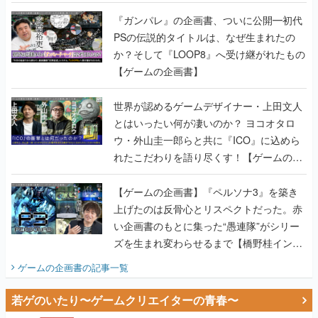
書】
『ガンパレ』の企画書、ついに公開━初代
PSの伝説的タイトルは、なぜ生まれたの
か？そして『LOOP8』へ受け継がれたもの
【ゲームの企画書】
世界が認めるゲームデザイナー・上田文人
とはいったい何が凄いのか？ ヨコオタロ
ウ・外山圭一郎らと共に『ICO』に込めら
れたこだわりを語り尽くす！【ゲームの企
画書】
【ゲームの企画書】『ペルソナ3』を築き
上げたのは反骨心とリスペクトだった。赤
い企画書のもとに集った“愚連隊”がシリー
ズを生まれ変わらせるまで【橋野桂インタ
ビュー】
ゲームの企画書
の記事一覧
若ゲのいたり〜ゲームクリエイターの青春〜