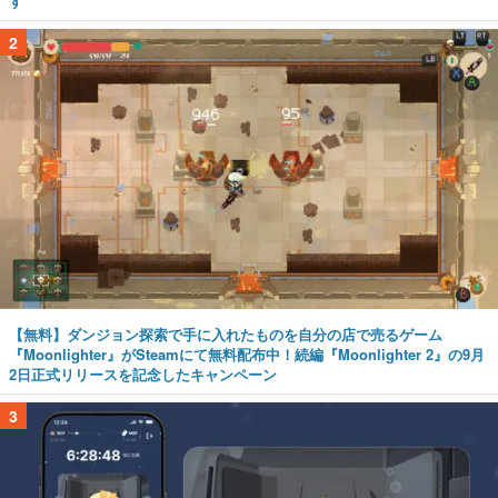
す
2
【無料】ダンジョン探索で手に入れたものを自分の店で売るゲーム
『Moonlighter』がSteamにて無料配布中！続編『Moonlighter 2』の9月
2日正式リリースを記念したキャンペーン
3