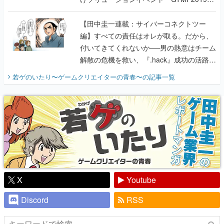
に行って、より理解を深めよう【PR】
【田中圭一連載：サイバーコネクトツー
編】すべての責任はオレが取る。だから、
付いてきてくれないか──男の熱意はチーム
解散の危機を救い、『.hack』成功の活路を
開く。業界の快男児・松山 洋に流れる血は
若ゲのいたり〜ゲームクリエイターの青春〜
の記事一覧
『少年ジャンプ』色だった【若ゲのいた
り】
X
Youtube
Discord
RSS