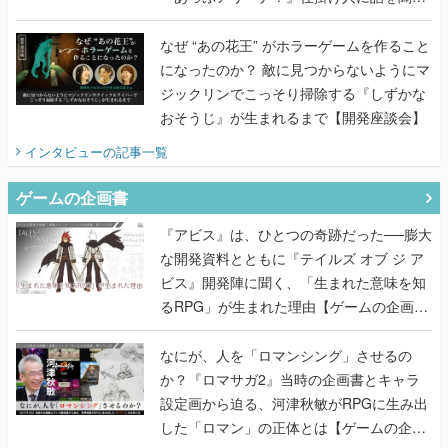
てみた
なぜ “あの花王” がホラーゲームを作ること
になったのか？ 敵に見つからないようにマ
ジックリンでこっそり掃除する『しずかな
おそうじ』が生まれるまで【開発座談会】
インタビュー
の記事一覧
ゲームの企画書
『アビス』は、ひとつの奇跡だった──膨大
な開発資料とともに『テイルズ オブ ジ ア
ビス』開発陣に聞く、「生まれた意味を知
るRPG」が生まれた理由【ゲームの企画
書】
なにが、人を「ロマンシング」させるの
か？『ロマサガ2』当時の企画書とキャラ
設定画から迫る、河津秋敏がRPGに生み出
した「ロマン」の正体とは【ゲームの企画