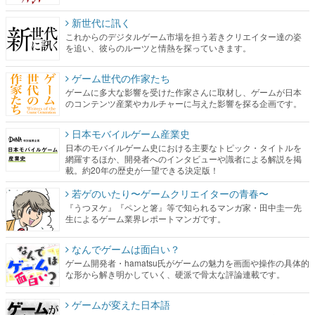
新世代に訊く
これからのデジタルゲーム市場を担う若きクリエイター達の姿
を追い、彼らのルーツと情熱を探っていきます。
ゲーム世代の作家たち
ゲームに多大な影響を受けた作家さんに取材し、ゲームが日本
のコンテンツ産業やカルチャーに与えた影響を探る企画です。
日本モバイルゲーム産業史
日本のモバイルゲーム史における主要なトピック・タイトルを
網羅するほか、開発者へのインタビューや識者による解説を掲
載。約20年の歴史が一望できる決定版！
若ゲのいたり〜ゲームクリエイターの青春〜
『うつヌケ』『ペンと箸』等で知られるマンガ家・田中圭一先
生によるゲーム業界レポートマンガです。
なんでゲームは面白い？
ゲーム開発者・hamatsu氏がゲームの魅力を画面や操作の具体的
な形から解き明かしていく、硬派で骨太な評論連載です。
ゲームが変えた日本語