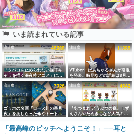
インタビュー
連載・特集一覧
いま読まれている記事
殿堂入り記事
SNS拡散数が数千以上！ ページビュー数万以上！ などな
ど。多くの人々に読まれた、電ファミ渾身の“殿堂入り”記
注目度
46288
注目度
11385
事をまとめました。
ゲームの企画書
名作ゲームクリエイターの方々に製作時のエピソードをお
聞きし、ヒットする企画（ゲーム）とは何か？を探ってい
「タバコを止められない猫耳キ
VTuber・ばあちゃるさんが引退
きます。
ャラを描く深夜枠アニメ」に視
を発表。時期などの詳細は8月9
聴者の一部から批判意見。違法
日15時からの配信で説明
赫本
注目度
7326
注目度
4642
薬物の使用と思しき描写も含め
この物語を解いてはいけない。『赫本』は、〈試験問題〉
て、BPOが議論を交わす
の形をした短編ホラー小説集です。
新世代に訊く
ゴッホの名画『ローヌ川の星月
『あつまれ どうぶつの森』しず
これからのデジタルゲーム市場を担う若きクリエイター達
夜』をあしらった傘やトートバ
えさんやたぬきちなど人気キャ
の姿を追い、彼らのルーツと情熱を探っていきます。
ッグなどが登場。8月7日21時よ
ラクターのフロッキードールが9
り2日間限定で予約販売
月に発売開始。「とたけけ」や
「最高峰のピッチへようこそ！」──耳と
ゲーム世代の作家たち
「ちゃちゃまる」も
ゲームに多大な影響を受けた作家さんに取材し、ゲームが