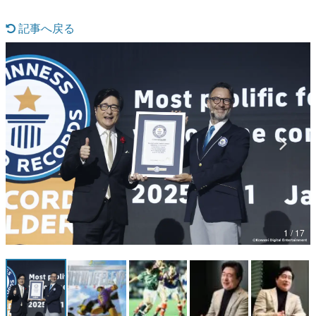
マンガ
記事へ戻る
女性向け
アプリレビュー
その他
電ファミニコゲーマーとは？
運営：株式会社マレ
1 / 17