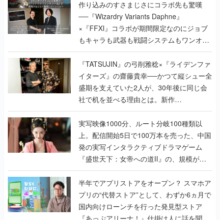
作り込みのすさまじさにコラボ先も驚嘆
──『Wizardry Variants Daphne』
×『FFXI』コラボが期間限定なのにジョブ
もキャラも武器も戦闘システムもワンオフ
で作り込まれた理由を両ディレクターに聞
く
『TATSUJIN』の弓削雅稔×『ライデンファ
イターズ』の齋藤貴幸──かつて縦シュー全
盛期を支えていた2人が、30年後に同じ会
社で机を並べる理由とは。新作
『TATSUJIN EXTREME』で初タッグを組
んだレジェンド2人に訊く開発秘話
実写映像1000分、ルート分岐100種類以
上。配信開始5日で100万本を売った、中国
発の実写インタラクティブドラマゲーム
『盛世天下：女帝への道II』の、規模が違
うこだわりをプロデューサーに聞いた
半年でアプリストアをオープン？ スマホア
プリの“代替ストア”として、わずか6ヵ月で
国内向けローンチを行った発見型ストア
『あっぷアリーナ！』仕掛け人に話を聞い