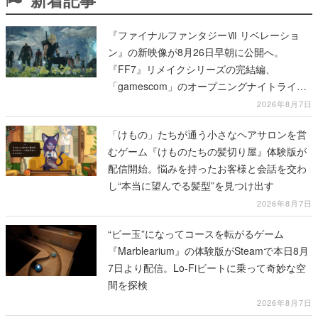
『ファイナルファンタジーⅦ リベレーショ
ン』の新映像が8月26日早朝に公開へ。
『FF7』リメイクシリーズの完結編、
「gamescom」のオープニングナイトライブ
にてディレクターの浜口直樹氏が登壇する予
2026年8月7日
定
「けもの」たちが通う小さなヘアサロンを営
むゲーム『けものたちの髪切り屋』体験版が
配信開始。悩みを持ったお客様と会話を交わ
し“本当に望んでる髪型”を見つけ出す
2026年8月7日
“ビー玉”になってコースを転がるゲーム
『Marblearium』の体験版がSteamで本日8月
7日より配信。Lo-Fiビートに乗って奇妙な空
間を探検
2026年8月7日