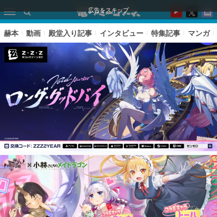
広告をスキップ
赫本
動画
殿堂入り記事
インタビュー
特集記事
マンガ
ピックアップ
電ファミのいま読まれている記事ランキング
アプリセール情報