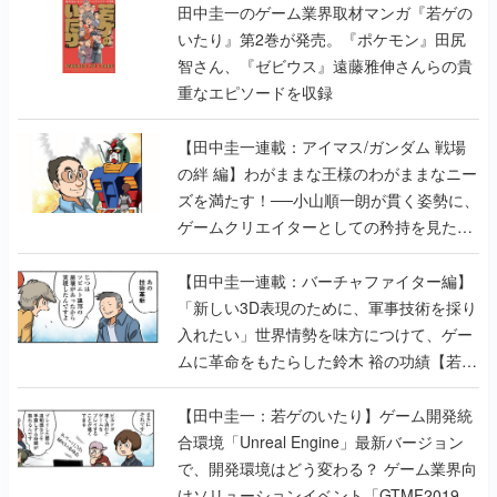
田中圭一のゲーム業界取材マンガ『若ゲの
いたり』第2巻が発売。『ポケモン』田尻
智さん、『ゼビウス』遠藤雅伸さんらの貴
重なエピソードを収録
【田中圭一連載：アイマス/ガンダム 戦場
の絆 編】わがままな王様のわがままなニー
ズを満たす！──小山順一朗が貫く姿勢に、
ゲームクリエイターとしての矜持を見た
【若ゲのいたり最終回】
【田中圭一連載：バーチャファイター編】
「新しい3D表現のために、軍事技術を採り
入れたい」世界情勢を味方につけて、ゲー
ムに革命をもたらした鈴木 裕の功績【若ゲ
のいたり】
【田中圭一：若ゲのいたり】ゲーム開発統
合環境「Unreal Engine」最新バージョン
で、開発環境はどう変わる？ ゲーム業界向
けソリューションイベント「GTMF2019」