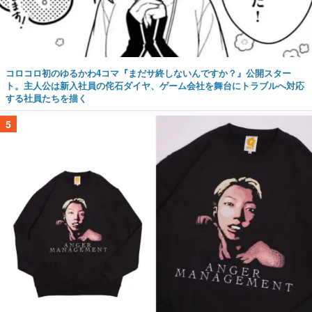
コロコロ初のゆるかわ4コマ『まだサ終しないんですか？』公開スター
ト。主人公は新入社員の侘石ダイヤ、ゲーム会社を舞台にトラブルへ対応
する社員たちを描く
5