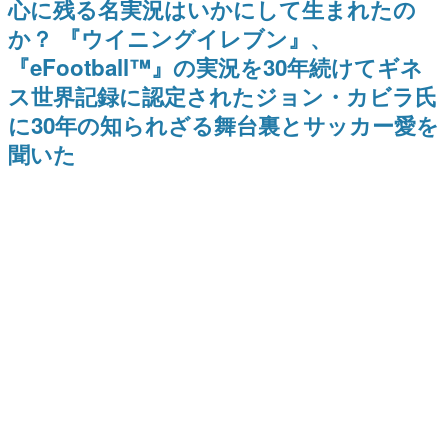
心に残る名実況はいかにして生まれたの
日本のコンテンツ産業やカルチャーに与えた影響を探る企
か？ 『ウイニングイレブン』、
画です。
『eFootball™︎』の実況を30年続けてギネ
日本モバイルゲーム産業史
日本のモバイルゲーム史における主要なトピック・タイト
ス世界記録に認定されたジョン・カビラ氏
ルを網羅するほか、開発者へのインタビューや識者による
解説を掲載。約20年の歴史が一望できる決定版！
に30年の知られざる舞台裏とサッカー愛を
若ゲのいたり〜ゲームクリエイターの青春〜
聞いた
『うつヌケ』『ペンと箸』等で知られるマンガ家・田中圭
一先生によるゲーム業界レポートマンガです。
なんでゲームは面白い？
ゲーム開発者・hamatsu氏がゲームの魅力を画面や操作の
具体的な形から解き明かしていく、硬派で骨太な評論連載
です。
ゲームが変えた日本語
「経験値」「裏技」「ラスボス」… ゲームにまつわる言葉
の起源や用法の変遷を、コンピューター文化史研究家・タ
イニーP氏が徹底調査。
カテゴリ
特集記事