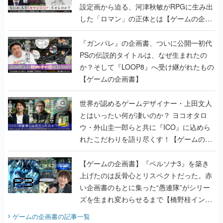
設定画から迫る、河津秋敏がRPGに生み出
した「ロマン」の正体とは【ゲームの企画
書】
『ガンパレ』の企画書、ついに公開━初代
PSの伝説的タイトルは、なぜ生まれたの
か？そして『LOOP8』へ受け継がれたもの
【ゲームの企画書】
世界が認めるゲームデザイナー・上田文人
とはいったい何が凄いのか？ ヨコオタロ
ウ・外山圭一郎らと共に『ICO』に込めら
れたこだわりを語り尽くす！【ゲームの企
画書】
【ゲームの企画書】『ペルソナ3』を築き
上げたのは反骨心とリスペクトだった。赤
い企画書のもとに集った“愚連隊”がシリー
ズを生まれ変わらせるまで【橋野桂インタ
ビュー】
ゲームの企画書
の記事一覧