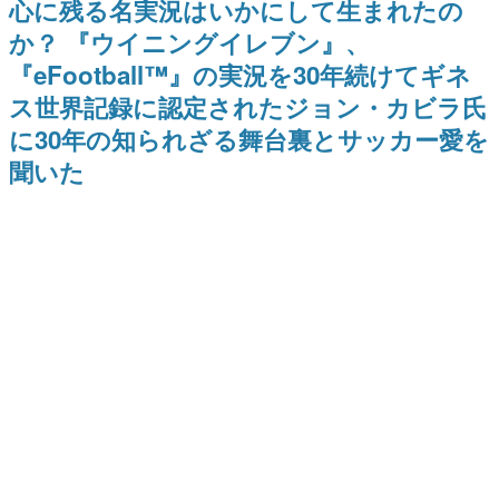
心に残る名実況はいかにして生まれたの
日本のコンテンツ産業やカルチャーに与えた影響を探る企
か？ 『ウイニングイレブン』、
画です。
『eFootball™︎』の実況を30年続けてギネ
日本モバイルゲーム産業史
日本のモバイルゲーム史における主要なトピック・タイト
ス世界記録に認定されたジョン・カビラ氏
ルを網羅するほか、開発者へのインタビューや識者による
解説を掲載。約20年の歴史が一望できる決定版！
に30年の知られざる舞台裏とサッカー愛を
若ゲのいたり〜ゲームクリエイターの青春〜
聞いた
『うつヌケ』『ペンと箸』等で知られるマンガ家・田中圭
一先生によるゲーム業界レポートマンガです。
なんでゲームは面白い？
ゲーム開発者・hamatsu氏がゲームの魅力を画面や操作の
具体的な形から解き明かしていく、硬派で骨太な評論連載
です。
ゲームが変えた日本語
「経験値」「裏技」「ラスボス」… ゲームにまつわる言葉
の起源や用法の変遷を、コンピューター文化史研究家・タ
イニーP氏が徹底調査。
カテゴリ
特集記事