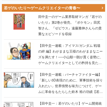
若ゲのいたり〜ゲームクリエイターの青春〜
田中圭一のゲーム業界取材マンガ『若ゲの
いたり』第2巻が発売。『ポケモン』田尻
智さん、『ゼビウス』遠藤雅伸さんらの貴
重なエピソードを収録
【田中圭一連載：アイマス/ガンダム 戦場
の絆 編】わがままな王様のわがままなニー
ズを満たす！──小山順一朗が貫く姿勢に、
ゲームクリエイターとしての矜持を見た
【若ゲのいたり最終回】
【田中圭一連載：バーチャファイター編】
「新しい3D表現のために、軍事技術を採り
入れたい」世界情勢を味方につけて、ゲー
ムに革命をもたらした鈴木 裕の功績【若ゲ
のいたり】
【田中圭一：若ゲのいたり】ゲーム開発統