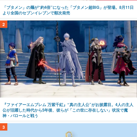
「ブタメン」の麺が“約4倍”になった「ブタメン超BIG」が登場。8月11日
より全国のセブンイレブンで順次発売
2
『ファイアーエムブレム 万紫千紅』“真の主人公”がお披露目。4人の主人
公が活躍した時代から5年後、彼らが「この世に存在しない」状況で魔
神・バロールと戦う
3