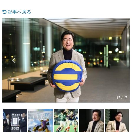
マンガ
記事へ戻る
女性向け
アプリレビュー
その他
電ファミニコゲーマーとは？
運営：株式会社マレ
17 / 17