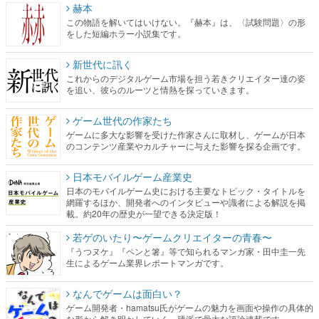
赫本
この物語を解いてはいけない。『赫本』は、〈試験問題〉の形
をした短編ホラー小説集です。
新世代に訊く
これからのデジタルゲーム市場を担う若きクリエイター達の姿
を追い、彼らのルーツと情熱を探っていきます。
ゲーム世代の作家たち
ゲームに多大な影響を受けた作家さんに取材し、ゲームが日本
のコンテンツ産業やカルチャーに与えた影響を探る企画です。
日本モバイルゲーム産業史
日本のモバイルゲーム史における主要なトピック・タイトルを
網羅するほか、開発者へのインタビューや識者による解説を掲
載。約20年の歴史が一望できる決定版！
若ゲのいたり〜ゲームクリエイターの青春〜
『うつヌケ』『ペンと箸』等で知られるマンガ家・田中圭一先
生によるゲーム業界レポートマンガです。
なんでゲームは面白い？
ゲーム開発者・hamatsu氏がゲームの魅力を画面や操作の具体的
な形から解き明かしていく、硬派で骨太な評論連載です。