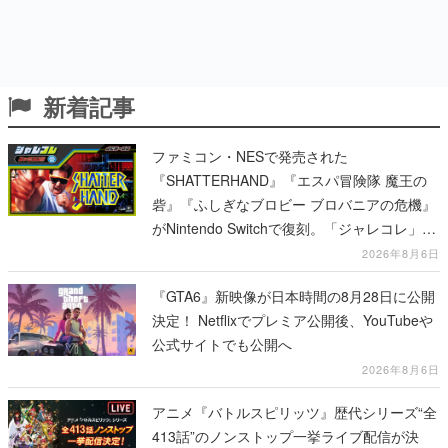
新着記事
ファミコン・NESで発売された
『SHATTERHAND』『エスパ冒険隊 魔王の
砦』『ふしぎなブロビー ブロバニアの危機』
がNintendo Switchで復刻。「ジャレコレ」シ
リーズから3作が発売予定
2026年8月6日
『GTA6』新映像が日本時間の8月28日に公開
決定！ Netflixでプレミア公開後、YouTubeや
公式サイトでも公開へ
2026年8月6日
アニメ『バトルスピリッツ』歴代シリーズ“全
413話”のノンストップ一挙ライブ配信が決