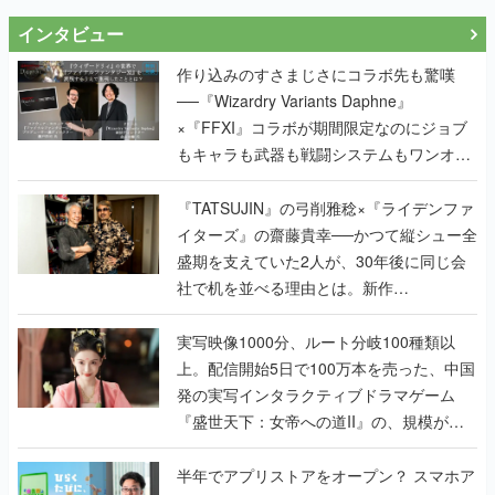
インタビュー
作り込みのすさまじさにコラボ先も驚嘆
──『Wizardry Variants Daphne』
×『FFXI』コラボが期間限定なのにジョブ
もキャラも武器も戦闘システムもワンオフ
で作り込まれた理由を両ディレクターに聞
く
『TATSUJIN』の弓削雅稔×『ライデンファ
イターズ』の齋藤貴幸──かつて縦シュー全
盛期を支えていた2人が、30年後に同じ会
社で机を並べる理由とは。新作
『TATSUJIN EXTREME』で初タッグを組
んだレジェンド2人に訊く開発秘話
実写映像1000分、ルート分岐100種類以
上。配信開始5日で100万本を売った、中国
発の実写インタラクティブドラマゲーム
『盛世天下：女帝への道II』の、規模が違
うこだわりをプロデューサーに聞いた
半年でアプリストアをオープン？ スマホア