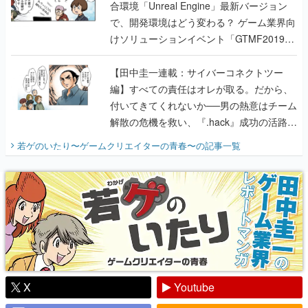
合環境「Unreal Engine」最新バージョン
で、開発環境はどう変わる？ ゲーム業界向
けソリューションイベント「GTMF2019」
に行って、より理解を深めよう【PR】
【田中圭一連載：サイバーコネクトツー
編】すべての責任はオレが取る。だから、
付いてきてくれないか──男の熱意はチーム
解散の危機を救い、『.hack』成功の活路を
開く。業界の快男児・松山 洋に流れる血は
若ゲのいたり〜ゲームクリエイターの青春〜
の記事一覧
『少年ジャンプ』色だった【若ゲのいた
り】
X
Youtube