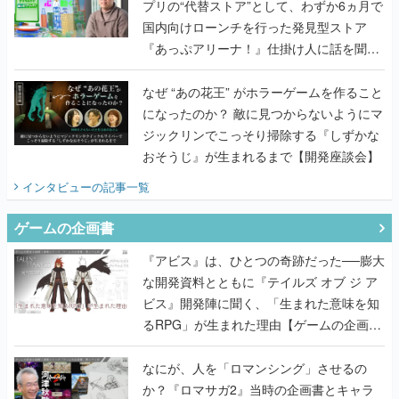
プリの“代替ストア”として、わずか6ヵ月で
国内向けローンチを行った発見型ストア
『あっぷアリーナ！』仕掛け人に話を聞い
てみた
なぜ “あの花王” がホラーゲームを作ること
になったのか？ 敵に見つからないようにマ
ジックリンでこっそり掃除する『しずかな
おそうじ』が生まれるまで【開発座談会】
インタビュー
の記事一覧
ゲームの企画書
『アビス』は、ひとつの奇跡だった──膨大
な開発資料とともに『テイルズ オブ ジ ア
ビス』開発陣に聞く、「生まれた意味を知
るRPG」が生まれた理由【ゲームの企画
書】
なにが、人を「ロマンシング」させるの
か？『ロマサガ2』当時の企画書とキャラ