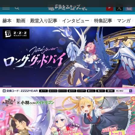
広告をスキップ
赫本
動画
殿堂入り記事
インタビュー
特集記事
マンガ
ピックアップ
電ファミのいま読まれている記事ランキング
アプリセール情報