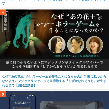
プ
4
なぜ “あの花王” がホラーゲームを作ることになったのか？ 敵に見つから
ないようにマジックリンでこっそり掃除する『しずかなおそうじ』が生ま
れるまで【開発座談会】
5