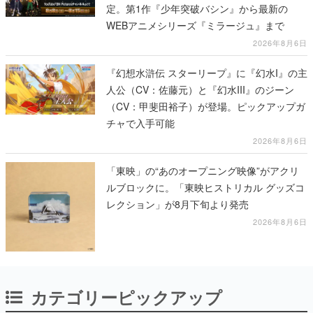
定。第1作『少年突破バシン』から最新の
WEBアニメシリーズ『ミラージュ』まで
2026年8月6日
『幻想水滸伝 スターリープ』に『幻水I』の主
人公（CV：佐藤元）と『幻水III』のジーン
（CV：甲斐田裕子）が登場。ピックアップガ
チャで入手可能
2026年8月6日
「東映」の“あのオープニング映像”がアクリ
ルブロックに。「東映ヒストリカル グッズコ
レクション」が8月下旬より発売
2026年8月6日
カテゴリーピックアップ