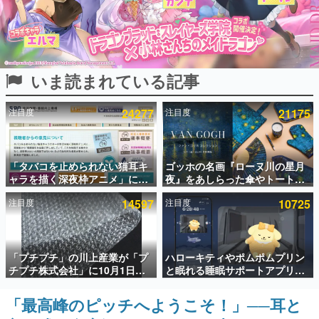
インタビュー
連載・特集一覧
いま読まれている記事
殿堂入り記事
SNS拡散数が数千以上！ ページビュー数万以上！ などな
ど。多くの人々に読まれた、電ファミ渾身の“殿堂入り”記
注目度
24277
注目度
21175
事をまとめました。
ゲームの企画書
名作ゲームクリエイターの方々に製作時のエピソードをお
聞きし、ヒットする企画（ゲーム）とは何か？を探ってい
「タバコを止められない猫耳キ
ゴッホの名画『ローヌ川の星月
きます。
ャラを描く深夜枠アニメ」に視
夜』をあしらった傘やトートバ
聴者の一部から批判意見。違法
ッグなどが登場。8月7日21時よ
赫本
注目度
14597
注目度
10725
薬物の使用と思しき描写も含め
り2日間限定で予約販売
この物語を解いてはいけない。『赫本』は、〈試験問題〉
て、BPOが議論を交わす
の形をした短編ホラー小説集です。
新世代に訊く
「プチプチ」の川上産業が「プ
ハローキティやポムポムプリン
これからのデジタルゲーム市場を担う若きクリエイター達
チプチ株式会社」に10月1日よ
と眠れる睡眠サポートアプリ
の姿を追い、彼らのルーツと情熱を探っていきます。
り社名変更へ。創業58年で初め
『ゆめたび』が配信中。キャラ
ての変更で、“プチッ”と鳴るお
ごとのASMRや目覚ましアラー
「最高峰のピッチへようこそ！」──耳と
ゲーム世代の作家たち
なじみの緩衝材が会社の名前に
ムも搭載
ゲームに多大な影響を受けた作家さんに取材し、ゲームが