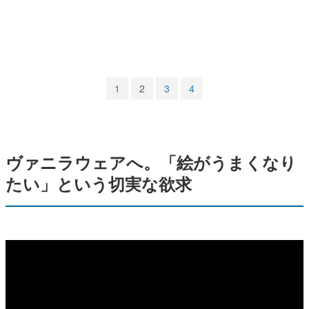
マンガ
女性向け
アプリレビュー
1
2
3
4
その他
電ファミニコゲーマーとは？
ヴァニラウェアへ。「絵がうまくなり
運営：株式会社マレ
たい」という切実な欲求