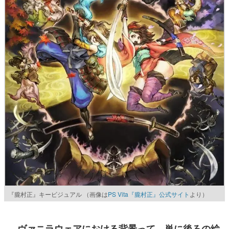
『朧村正』キービジュアル （画像は
PS Vita『朧村正』公式サイト
より）
──ヴァニラウェアにおける背景って、単に後ろの絵