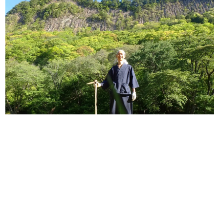
日本のコンテンツ産業やカルチャーに与えた影響を探る企
画です。
日本モバイルゲーム産業史
日本のモバイルゲーム史における主要なトピック・タイト
ルを網羅するほか、開発者へのインタビューや識者による
解説を掲載。約20年の歴史が一望できる決定版！
若ゲのいたり〜ゲームクリエイターの青春〜
『うつヌケ』『ペンと箸』等で知られるマンガ家・田中圭
一先生によるゲーム業界レポートマンガです。
なんでゲームは面白い？
ゲーム開発者・hamatsu氏がゲームの魅力を画面や操作の
具体的な形から解き明かしていく、硬派で骨太な評論連載
です。
ゲームが変えた日本語
「経験値」「裏技」「ラスボス」… ゲームにまつわる言葉
の起源や用法の変遷を、コンピューター文化史研究家・タ
イニーP氏が徹底調査。
カテゴリ
特集記事