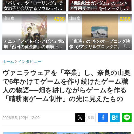
「パリィ」や「ローリング」で
『機動戦士ガンダム』の「シャ
女の子と会話するソウルライク
ア専用ザクⅡ」をイメージした
インタビュー
恋愛ゲーム『小早川さんはソウ
散水ホースリールが予約開始。
注目度
4290
注目度
2398
ルライク』無料公開。返事に失
本体にはシャアのパーソナルマ
連載・特集一覧
敗すると「YOU DIED」
ークやジオン公国軍のエンブレ
ム、型式番号などを配置
殿堂入り記事
SNS拡散数が数千以上！ ページビュー数万以上！ などな
アニメ『メイドインアビス』第2
「東映」の“あのオープニング映
ど。多くの人々に読まれた、電ファミ渾身の“殿堂入り”記
期「烈日の黄金郷」の劇場上映
像”がアクリルブロックに。「東
事をまとめました。
が決定！レグ役・伊瀬茉莉也さ
映ヒストリカル グッズコレクシ
んらが登壇する舞台挨拶も実施
ョン」が8月下旬より発売
ゲームの企画書
ホーム
インタビュー
名作ゲームクリエイターの方々に製作時のエピソードをお
聞きし、ヒットする企画（ゲーム）とは何か？を探ってい
ヴァニラウェアを「卒業」し、奈良の山奥
きます。
で6年かけてゲームを作り続けたゲーム職
赫本
この物語を解いてはいけない。『赫本』は、〈試験問題〉
人の物語──畑を耕しながらゲームを作る
の形をした短編ホラー小説集です。
「晴耕雨ゲーム制作」の先に見えたもの
新世代に訊く
これからのデジタルゲーム市場を担う若きクリエイター達
の姿を追い、彼らのルーツと情熱を探っていきます。
2026年5月22日 12:00
反応
ゲーム世代の作家たち
ゲームに多大な影響を受けた作家さんに取材し、ゲームが