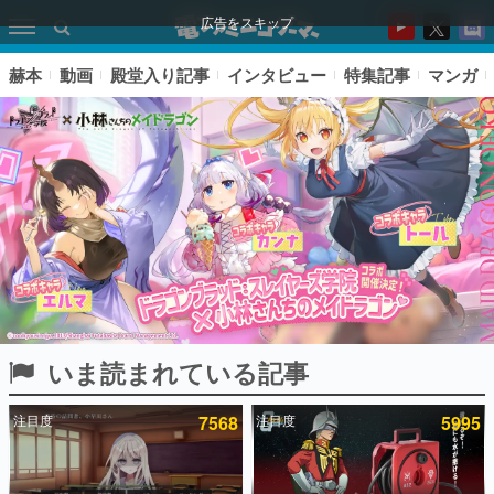
広告をスキップ
赫本
動画
殿堂入り記事
インタビュー
特集記事
マンガ
いま読まれている記事
ピックアップ
注目度
7568
注目度
5995
電ファミのいま読まれている記事ランキング
アプリセール情報