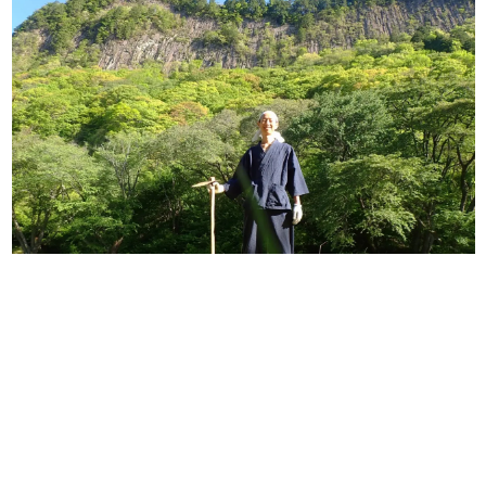
日本のコンテンツ産業やカルチャーに与えた影響を探る企
画です。
日本モバイルゲーム産業史
日本のモバイルゲーム史における主要なトピック・タイト
ルを網羅するほか、開発者へのインタビューや識者による
解説を掲載。約20年の歴史が一望できる決定版！
若ゲのいたり〜ゲームクリエイターの青春〜
『うつヌケ』『ペンと箸』等で知られるマンガ家・田中圭
一先生によるゲーム業界レポートマンガです。
なんでゲームは面白い？
ゲーム開発者・hamatsu氏がゲームの魅力を画面や操作の
具体的な形から解き明かしていく、硬派で骨太な評論連載
です。
ゲームが変えた日本語
「経験値」「裏技」「ラスボス」… ゲームにまつわる言葉
の起源や用法の変遷を、コンピューター文化史研究家・タ
イニーP氏が徹底調査。
カテゴリ
特集記事