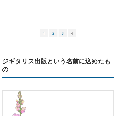
マンガ
女性向け
アプリレビュー
1
2
3
4
その他
電ファミニコゲーマーとは？
ジギタリス出版という名前に込めたも
運営：株式会社マレ
の