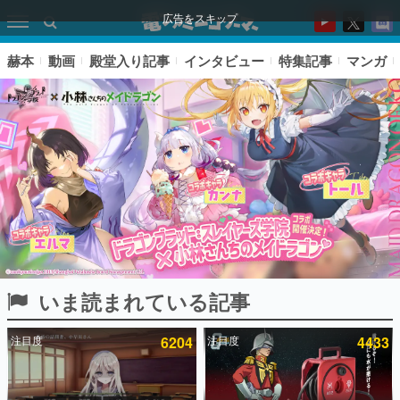
広告をスキップ
赫本
動画
殿堂入り記事
インタビュー
特集記事
マンガ
いま読まれている記事
ピックアップ
注目度
6204
注目度
4433
電ファミのいま読まれている記事ランキング
アプリセール情報