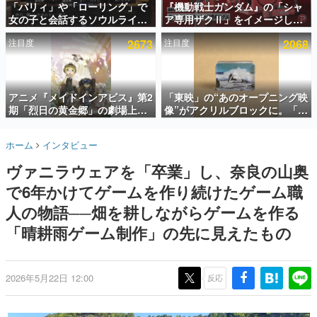
「パリィ」や「ローリング」で
『機動戦士ガンダム』の「シャ
女の子と会話するソウルライク
ア専用ザクⅡ」をイメージした
インタビュー
恋愛ゲーム『小早川さんはソウ
散水ホースリールが予約開始。
注目度
2673
注目度
2068
ルライク』無料公開。返事に失
本体にはシャアのパーソナルマ
連載・特集一覧
敗すると「YOU DIED」
ークやジオン公国軍のエンブレ
ム、型式番号などを配置
殿堂入り記事
SNS拡散数が数千以上！ ページビュー数万以上！ などな
アニメ『メイドインアビス』第2
「東映」の“あのオープニング映
ど。多くの人々に読まれた、電ファミ渾身の“殿堂入り”記
期「烈日の黄金郷」の劇場上映
像”がアクリルブロックに。「東
事をまとめました。
が決定！レグ役・伊瀬茉莉也さ
映ヒストリカル グッズコレクシ
んらが登壇する舞台挨拶も実施
ョン」が8月下旬より発売
ゲームの企画書
ホーム
インタビュー
名作ゲームクリエイターの方々に製作時のエピソードをお
聞きし、ヒットする企画（ゲーム）とは何か？を探ってい
ヴァニラウェアを「卒業」し、奈良の山奥
きます。
で6年かけてゲームを作り続けたゲーム職
赫本
この物語を解いてはいけない。『赫本』は、〈試験問題〉
人の物語──畑を耕しながらゲームを作る
の形をした短編ホラー小説集です。
「晴耕雨ゲーム制作」の先に見えたもの
新世代に訊く
これからのデジタルゲーム市場を担う若きクリエイター達
の姿を追い、彼らのルーツと情熱を探っていきます。
2026年5月22日 12:00
反応
ゲーム世代の作家たち
ゲームに多大な影響を受けた作家さんに取材し、ゲームが