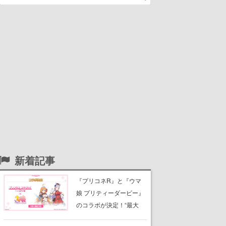
新着記事
『プリコネR』と『ウマ
娘 プリティーダービー』
のコラボが決定！“最大
170連無料”の8.5周年キャ