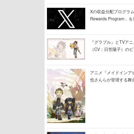
Xの収益分配プログラムが9
Rewards Program」
『グラブル』とTVア
（CV：日笠陽子）の
アニメ『メイドインア
也さんらが登壇する舞