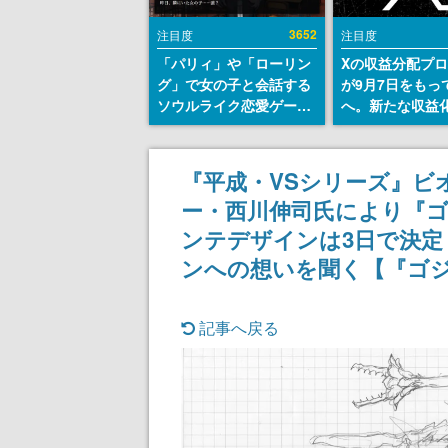
3652
注目度
注目度
「パリィ」や「ローリン
Xの収益分配プ
グ」で女の子と会話する
が9月7日をもっ
ソウルライク恋愛ゲーム
へ。新たな収益
『小早川さんはソウルラ
「Original Cont
イク』無料公開。返事に
Rewards Prog
失敗すると「YOU
発表
『平成・VSシリーズ』ビ
DIED」
ー・西川伸司氏により『
ンテデザインは3日で決定
ンへの想いを聞く【『ゴジ
記事へ戻る