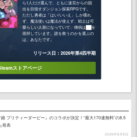
ら1人だけ選んで、ともに迷宮からの脱
出を目指すダンジョン探索RPGです。
ただし勇者は「はい/いいえ」しか喋れ
ず、魔法使いは魔法が使えず、戦士は可
愛らしい人形になっていて、僧侶は██を
崇拝しています。誰を救うのかを選ぶの
は、あなたです。
リリース日：2026年第4四半期
Steamストアページ
娘 プリティーダービー』のコラボが決定！“最大170連無料”の8.5
も発表
2026年8月8日