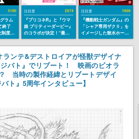
3190
2574
1606
注目度
注目度
ログラム
『プリコネR』と『ウマ
『機動戦士ガンダム』の
て終了
娘 プリティーダービー』
「シャア専用ザクⅡ」を
化制度
のコラボが決定！“最大
イメージした散水ホース
ent
170連無料”の8.5周年キ
リールが予約開始。本体
ram」を
ャンペーンなども発表
にはシャアのパーソナル
マークやジオン公国軍の
オランテ&デストロイアが怪獣デザイナ
エンブレム、型式番号な
ゴジバト』でリブート！ 映画のビオラ
どを配置
？ 当時の製作経緯とリブートデザイ
バト』5周年インタビュー】