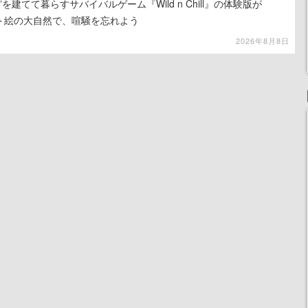
を建てて暮らすサバイバルゲーム『Wild n Chill』の体験版が
ット絵の大自然で、喧騒を忘れよう
2026年8月8日