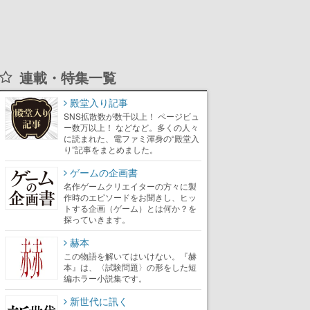
連載・特集一覧
殿堂入り記事
SNS拡散数が数千以上！ ページビュ
ー数万以上！ などなど。多くの人々
に読まれた、電ファミ渾身の“殿堂入
り”記事をまとめました。
ゲームの企画書
名作ゲームクリエイターの方々に製
作時のエピソードをお聞きし、ヒッ
トする企画（ゲーム）とは何か？を
探っていきます。
赫本
この物語を解いてはいけない。『赫
本』は、〈試験問題〉の形をした短
編ホラー小説集です。
新世代に訊く