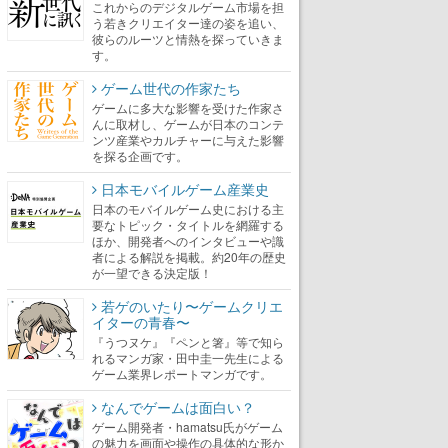
これからのデジタルゲーム市場を担
う若きクリエイター達の姿を追い、
彼らのルーツと情熱を探っていきま
す。
ゲーム世代の作家たち
ゲームに多大な影響を受けた作家さ
んに取材し、ゲームが日本のコンテ
ンツ産業やカルチャーに与えた影響
を探る企画です。
日本モバイルゲーム産業史
日本のモバイルゲーム史における主
要なトピック・タイトルを網羅する
ほか、開発者へのインタビューや識
者による解説を掲載。約20年の歴史
が一望できる決定版！
若ゲのいたり〜ゲームクリエ
イターの青春〜
『うつヌケ』『ペンと箸』等で知ら
れるマンガ家・田中圭一先生による
ゲーム業界レポートマンガです。
なんでゲームは面白い？
ゲーム開発者・hamatsu氏がゲーム
の魅力を画面や操作の具体的な形か