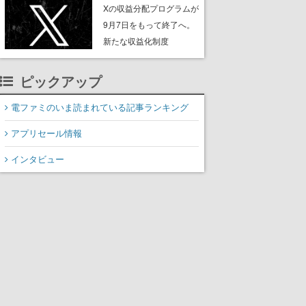
ンペーンなども発表
Xの収益分配プログラムが
9月7日をもって終了へ。
新たな収益化制度
「Original Content
Rewards Program」を発
ピックアップ
表
電ファミのいま読まれている記事ランキング
アプリセール情報
インタビュー