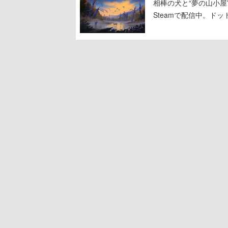
相棒の犬と“夢の山小屋”
Steamで配信中。ド