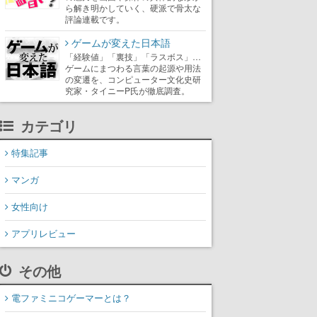
ら解き明かしていく、硬派で骨太な
評論連載です。
ゲームが変えた日本語
「経験値」「裏技」「ラスボス」…
ゲームにまつわる言葉の起源や用法
の変遷を、コンピューター文化史研
究家・タイニーP氏が徹底調査。
カテゴリ
特集記事
マンガ
女性向け
アプリレビュー
その他
電ファミニコゲーマーとは？