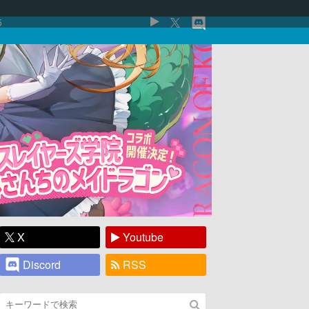
5
X
Youtube
Discord
RSS