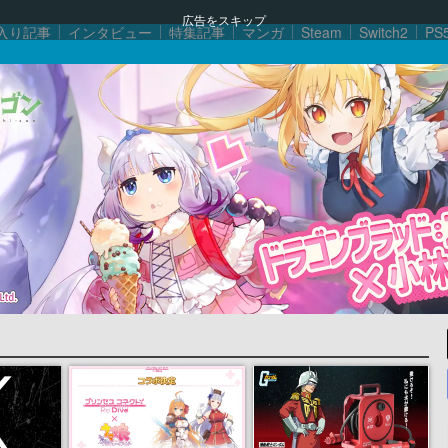
広告をスキップ
入り記事
インタビュー
特集記事
マンガ
Steam
Switch2
PS