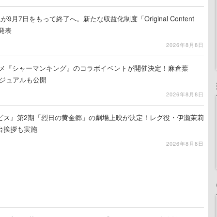
月7日をもって終了へ。新たな収益化制度「Original Content
を発表
2026年8月8日
ニメ『シャーマンキング』のコラボイベントが開催決定！麻倉葉
ビジュアルも公開
2026年8月8日
ビス』第2期「烈日の黄金郷」の劇場上映が決定！レグ役・伊瀬茉莉
台挨拶も実施
2026年8月8日