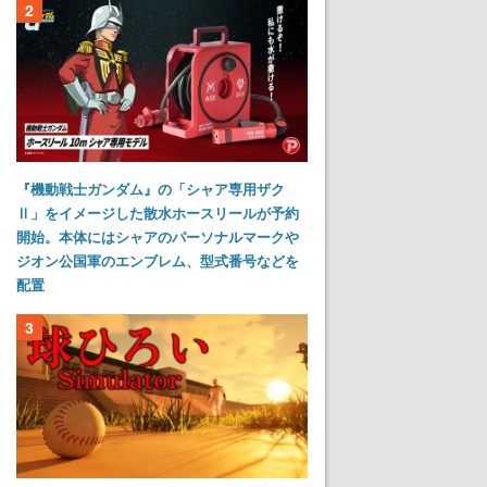
2
『機動戦士ガンダム』の「シャア専用ザク
Ⅱ」をイメージした散水ホースリールが予約
開始。本体にはシャアのパーソナルマークや
ジオン公国軍のエンブレム、型式番号などを
配置
3