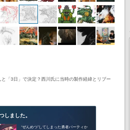
んと「3日」で決定？西川氏に当時の製作経緯とリブー
つしました。
“ぜんめつ”してしまった勇者パーティか