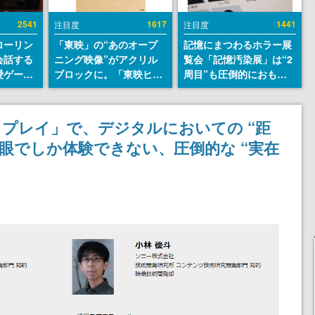
2541
1617
1441
注目度
注目度
ローリン
「東映」の“あのオープ
記憶にまつわるホラー展
会話する
ニング映像”がアクリル
覧会「記憶汚染展」は“2
愛ゲーム
ブロックに。「東映ヒス
周目”も圧倒的におもし
ソウルラ
トリカル グッズコレクシ
ろい。自分の記憶が“汚
。返事に
ョン」が8月下旬より発
染された”ことに気づい
U
売
た瞬間、展示の意味が変
プレイ」で、デジタルにおいての “距
わる。1周目はホラーと
肉眼でしか体験できない、圧倒的な “実在
して、2周目はミステリ
ーの解決編として【ネタ
】
バレあり】