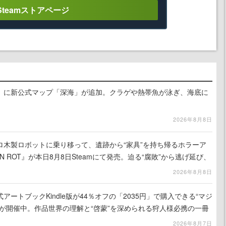
Steamストアページ
』に新公式マップ「深海」が追加。クラゲや熱帯魚が泳ぎ、海底に
2026年8月8日
ロ木製ロボットに乗り移って、遺跡から“家具”を持ち帰るホラーア
N ROT』が本日8月8日Steamにて発売。迫る“腐敗”から逃げ延び、
を再建
2026年8月8日
ートブックKindle版が44％オフの「2035円」で購入できる“マジ
が開催中。作品世界の理解と“啓蒙”を深められる狩人様必携の一冊
2026年8月7日