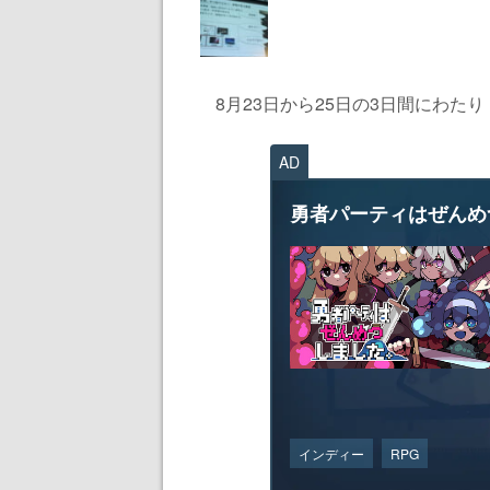
8月23日から25日の3日間にわたり「C
AD
勇者パーティはぜんめ
インディー
RPG