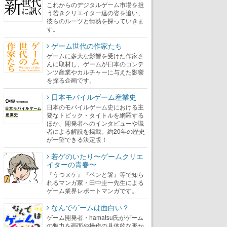
これからのデジタルゲーム市場を担
う若きクリエイター達の姿を追い、
彼らのルーツと情熱を探っていきま
す。
ゲーム世代の作家たち
ゲームに多大な影響を受けた作家さ
んに取材し、ゲームが日本のコンテ
ンツ産業やカルチャーに与えた影響
を探る企画です。
日本モバイルゲーム産業史
日本のモバイルゲーム史における主
要なトピック・タイトルを網羅する
ほか、開発者へのインタビューや識
者による解説を掲載。約20年の歴史
が一望できる決定版！
若ゲのいたり〜ゲームクリエ
イターの青春〜
『うつヌケ』『ペンと箸』等で知ら
れるマンガ家・田中圭一先生による
ゲーム業界レポートマンガです。
なんでゲームは面白い？
ゲーム開発者・hamatsu氏がゲーム
の魅力を画面や操作の具体的な形か