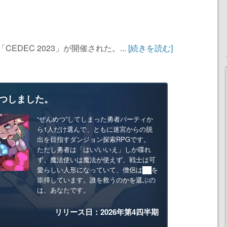
EDEC 2023」が開催された。...
[続きを読む]
つしました。
“ぜんめつ”してしまった勇者パーティか
ら1人だけ選んで、ともに迷宮からの脱
出を目指すダンジョン探索RPGです。
ただし勇者は「はい/いいえ」しか喋れ
ず、魔法使いは魔法が使えず、戦士は可
愛らしい人形になっていて、僧侶は██を
崇拝しています。誰を救うのかを選ぶの
は、あなたです。
リリース日：2026年第4四半期