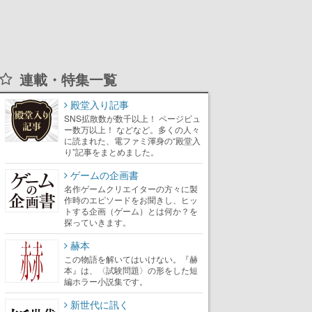
連載・特集一覧
殿堂入り記事
SNS拡散数が数千以上！ ページビュ
ー数万以上！ などなど。多くの人々
に読まれた、電ファミ渾身の“殿堂入
り”記事をまとめました。
ゲームの企画書
名作ゲームクリエイターの方々に製
作時のエピソードをお聞きし、ヒッ
トする企画（ゲーム）とは何か？を
探っていきます。
赫本
この物語を解いてはいけない。『赫
本』は、〈試験問題〉の形をした短
編ホラー小説集です。
新世代に訊く