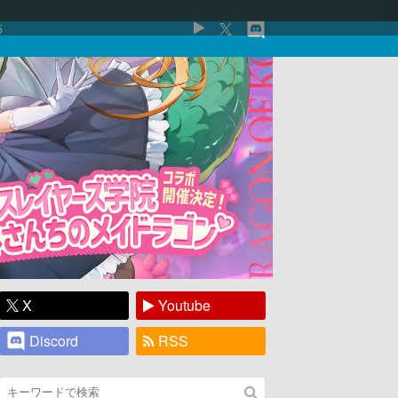
5
X
Youtube
Discord
RSS