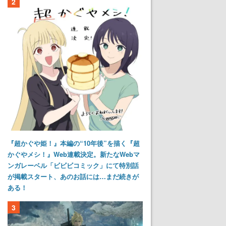
2
『超かぐや姫！』本編の“10年後”を描く『超
かぐやメシ！』Web連載決定。新たなWebマ
ンガレーベル「ビビビコミック」にて特別話
が掲載スタート、あのお話には…まだ続きが
ある！
3