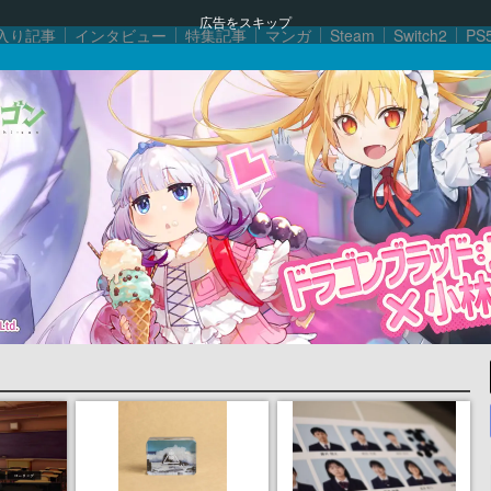
広告をスキップ
入り記事
インタビュー
特集記事
マンガ
Steam
Switch2
PS