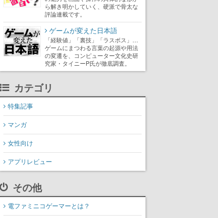
ら解き明かしていく、硬派で骨太な
評論連載です。
ゲームが変えた日本語
「経験値」「裏技」「ラスボス」…
ゲームにまつわる言葉の起源や用法
の変遷を、コンピューター文化史研
究家・タイニーP氏が徹底調査。
カテゴリ
特集記事
マンガ
女性向け
アプリレビュー
その他
電ファミニコゲーマーとは？