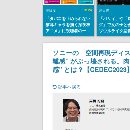
3124
注目度
注目度
「タバコを止められない
「パリィ」や「
猫耳キャラを描く深夜枠
グ」で女の子と
アニメ」に視聴者の一部
ソウルライク恋
から批判意見。違法薬物
『小早川さんは
の使用と思しき描写も含
イク』無料公開
めて、BPOが議論を交わ
失敗すると「YO
ソニーの「空間再現ディス
す
DIED」
離感” がぶっ壊される。
感” とは？【CEDEC2023
記事へ戻る