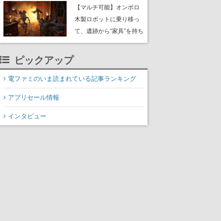
や大きな貝も
【マルチ可能】オンボロ
木製ロボットに乗り移っ
て、遺跡から“家具”を持ち
帰るホラーアクションゲ
ーム『GRAIN ROT』が本
ピックアップ
日8月8日Steamにて発
売。迫る“腐敗”から逃げ延
電ファミのいま読まれている記事ランキング
び、持ち帰った家具で基
アプリセール情報
地を再建
インタビュー