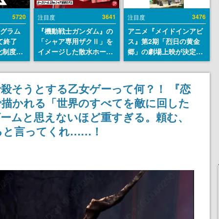
5720
3641
3476
注目度
注目度
ログラム
『機動戦士ガンダム』の
アニメ『メイドインアビ
て終了
「シャア専用ザクⅡ」を
ス』第2期「烈日の黄金
化制度
イメージした散水ホース
郷」の劇場上映が決定！
ent
リールが予約開始。本体
レグ役・伊瀬茉莉也さん
ram」を
にはシャアのパーソナル
らが登壇する舞台挨拶も
マークやジオン公国軍の
実施
殺そうとする乙女ゲーって何？！ 『恋
エンブレム、型式番号な
で描かれる「世界のすべてを敵に回した
どを配置
ゲームと思えないほど重すぎる。頼む、
ると言ってくれ……！