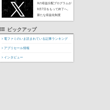
ンペーンなども発表
Xの収益分配プログラムが
9月7日をもって終了へ。
新たな収益化制度
「Original Content
Rewards Program」を発
ピックアップ
表
電ファミのいま読まれている記事ランキング
アプリセール情報
インタビュー