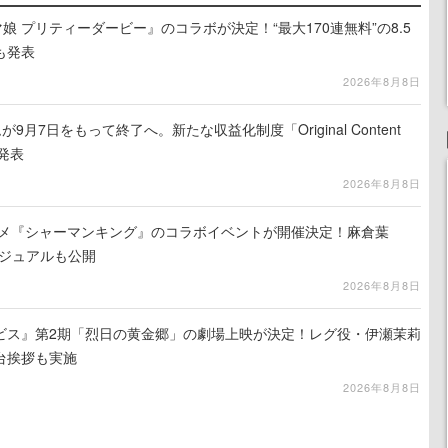
娘 プリティーダービー』のコラボが決定！“最大170連無料”の8.5
も発表
2026年8月8日
月7日をもって終了へ。新たな収益化制度「Original Content
を発表
2026年8月8日
ニメ『シャーマンキング』のコラボイベントが開催決定！麻倉葉
ビジュアルも公開
2026年8月8日
ビス』第2期「烈日の黄金郷」の劇場上映が決定！レグ役・伊瀬茉莉
台挨拶も実施
2026年8月8日