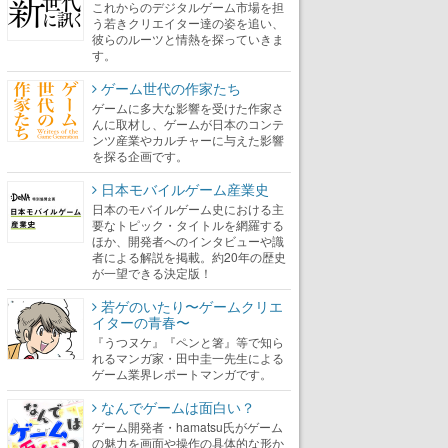
これからのデジタルゲーム市場を担
う若きクリエイター達の姿を追い、
彼らのルーツと情熱を探っていきま
す。
ゲーム世代の作家たち
ゲームに多大な影響を受けた作家さ
んに取材し、ゲームが日本のコンテ
ンツ産業やカルチャーに与えた影響
を探る企画です。
日本モバイルゲーム産業史
日本のモバイルゲーム史における主
要なトピック・タイトルを網羅する
ほか、開発者へのインタビューや識
者による解説を掲載。約20年の歴史
が一望できる決定版！
若ゲのいたり〜ゲームクリエ
イターの青春〜
『うつヌケ』『ペンと箸』等で知ら
れるマンガ家・田中圭一先生による
ゲーム業界レポートマンガです。
なんでゲームは面白い？
ゲーム開発者・hamatsu氏がゲーム
の魅力を画面や操作の具体的な形か