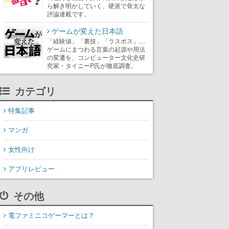
ら解き明かしていく、硬派で骨太な
評論連載です。
ゲームが変えた日本語
「経験値」「裏技」「ラスボス」…
ゲームにまつわる言葉の起源や用法
の変遷を、コンピューター文化史研
究家・タイニーP氏が徹底調査。
カテゴリ
特集記事
マンガ
女性向け
アプリレビュー
その他
電ファミニコゲーマーとは？