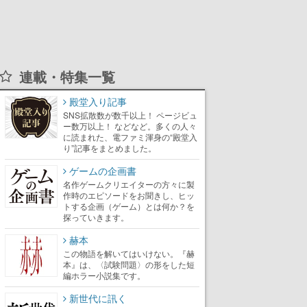
連載・特集一覧
殿堂入り記事
SNS拡散数が数千以上！ ページビュ
ー数万以上！ などなど。多くの人々
に読まれた、電ファミ渾身の“殿堂入
り”記事をまとめました。
ゲームの企画書
名作ゲームクリエイターの方々に製
作時のエピソードをお聞きし、ヒッ
トする企画（ゲーム）とは何か？を
探っていきます。
赫本
この物語を解いてはいけない。『赫
本』は、〈試験問題〉の形をした短
編ホラー小説集です。
新世代に訊く