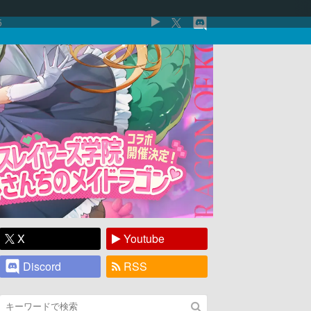
5
X
Youtube
Discord
RSS