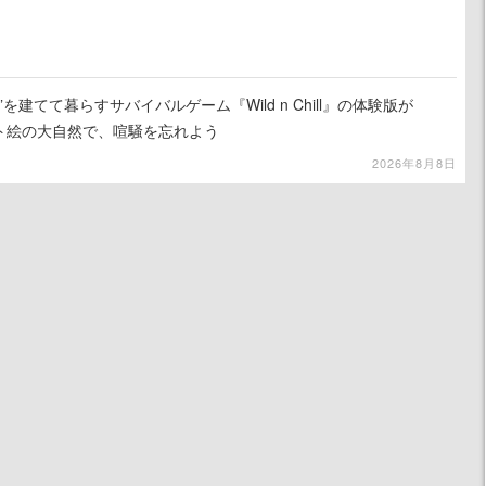
を建てて暮らすサバイバルゲーム『Wild n Chill』の体験版が
ット絵の大自然で、喧騒を忘れよう
2026年8月8日