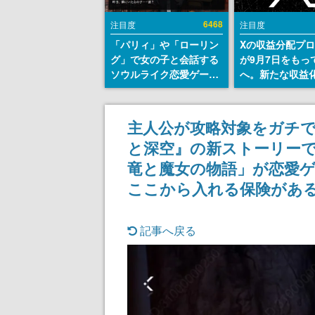
6468
注目度
注目度
「パリィ」や「ローリン
Xの収益分配プ
グ」で女の子と会話する
が9月7日をもっ
ソウルライク恋愛ゲーム
へ。新たな収益
『小早川さんはソウルラ
「Original Cont
イク』無料公開。返事に
Rewards Prog
失敗すると「YOU
発表
主人公が攻略対象をガチで
DIED」
と深空』の新ストーリー
竜と魔女の物語」が恋愛
ここから入れる保険があ
記事へ戻る