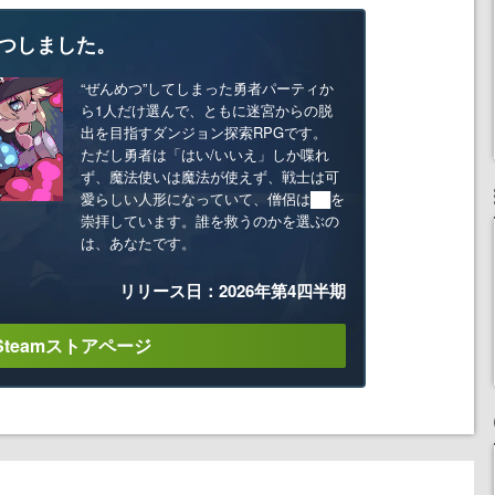
つしました。
“ぜんめつ”してしまった勇者パーティか
ら1人だけ選んで、ともに迷宮からの脱
出を目指すダンジョン探索RPGです。
ただし勇者は「はい/いいえ」しか喋れ
ず、魔法使いは魔法が使えず、戦士は可
愛らしい人形になっていて、僧侶は██を
崇拝しています。誰を救うのかを選ぶの
は、あなたです。
リリース日：2026年第4四半期
Steamストアページ