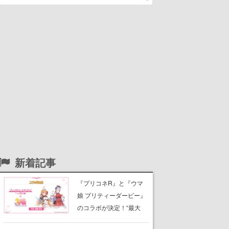
新着記事
『プリコネR』と『ウマ
娘 プリティーダービー』
のコラボが決定！“最大
170連無料”の8.5周年キャ