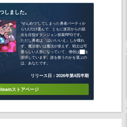
つしました。
“ぜんめつ”してしまった勇者パーティか
ら1人だけ選んで、ともに迷宮からの脱
出を目指すダンジョン探索RPGです。
ただし勇者は「はい/いいえ」しか喋れ
ず、魔法使いは魔法が使えず、戦士は可
愛らしい人形になっていて、僧侶は██を
崇拝しています。誰を救うのかを選ぶの
は、あなたです。
リリース日：2026年第4四半期
Steamストアページ