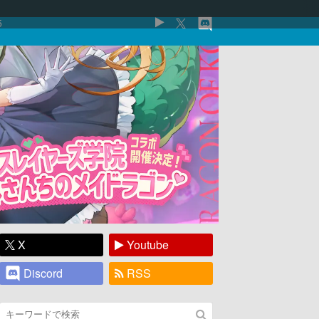
5
X
Youtube
Discord
RSS