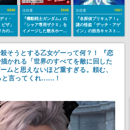
6996
2948
1661
注目度
注目度
レディ・
『機動戦士ガンダム』の
『名探偵プリキュア！』
・ピザ」
「シャア専用ザクⅡ」を
謎の怪盗「デッチ・アゲ
リカの商
イメージした散水ホース
イン」の担当キャストは
an
リールが予約開始。本体
天﨑滉平さんと判明。
7年オープ
にはシャアのパーソナル
『Re:ゼロから始める異
esとの共
マークやジオン公国軍の
世界生活』オットー役、
殺そうとする乙女ゲーって何？！ 『恋
けでなく
エンブレム、型式番号な
『ヒプノシスマイク』山
で描かれる「世界のすべてを敵に回した
や没入型
どを配置
田三郎役など
楽しめる
ゲームと思えないほど重すぎる。頼む、
ると言ってくれ……！