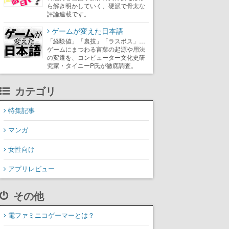
ら解き明かしていく、硬派で骨太な
評論連載です。
ゲームが変えた日本語
「経験値」「裏技」「ラスボス」…
ゲームにまつわる言葉の起源や用法
の変遷を、コンピューター文化史研
究家・タイニーP氏が徹底調査。
カテゴリ
特集記事
マンガ
女性向け
アプリレビュー
その他
電ファミニコゲーマーとは？