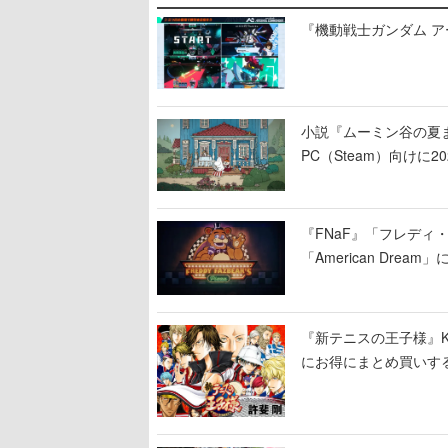
『機動戦士ガンダム 
小説『ムーミン谷の夏まつ
PC（Steam）向け
『FNaF』「フレデ
「American Dre
ージショーや没入型の
『新テニスの王子様』K
にお得にまとめ買いす