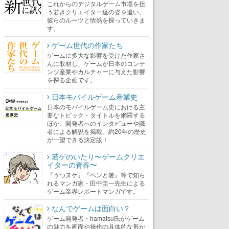
これからのデジタルゲーム市場を担
う若きクリエイター達の姿を追い、
彼らのルーツと情熱を探っていきま
す。
ゲーム世代の作家たち
ゲームに多大な影響を受けた作家さ
んに取材し、ゲームが日本のコンテ
ンツ産業やカルチャーに与えた影響
を探る企画です。
日本モバイルゲーム産業史
日本のモバイルゲーム史における主
要なトピック・タイトルを網羅する
ほか、開発者へのインタビューや識
者による解説を掲載。約20年の歴史
が一望できる決定版！
若ゲのいたり〜ゲームクリエ
イターの青春〜
『うつヌケ』『ペンと箸』等で知ら
れるマンガ家・田中圭一先生による
ゲーム業界レポートマンガです。
なんでゲームは面白い？
ゲーム開発者・hamatsu氏がゲーム
の魅力を画面や操作の具体的な形か