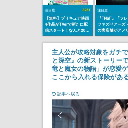
8261
注目度
注目度
【無料】プリキュア映画
『FNaF』「フ
4作品がTVerで新たに配
ファズベアーズ
信スタート！なんと2018
の実店舗がアメ
年～2024年の映画ほぼす
業施設「Americ
べてが見放題に、ぶっち
Dream」に202
ゃけありえないラインナ
ン！ScottGam
主人公が攻略対象をガチで
ップ
同開発、食事だ
と深空』の新ストーリー
ステージショー
のホラー体験も
竜と魔女の物語」が恋愛
ここから入れる保険があ
記事へ戻る