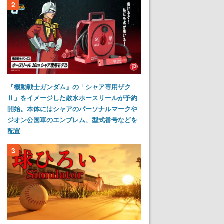
2
『機動戦士ガンダム』の「シャア専用ザク
Ⅱ」をイメージした散水ホースリールが予約
開始。本体にはシャアのパーソナルマークや
ジオン公国軍のエンブレム、型式番号などを
配置
3