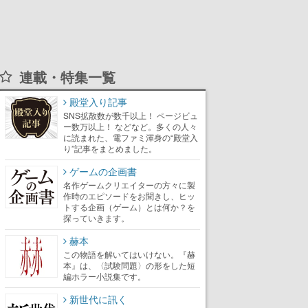
連載・特集一覧
殿堂入り記事
SNS拡散数が数千以上！ ページビュ
ー数万以上！ などなど。多くの人々
に読まれた、電ファミ渾身の“殿堂入
り”記事をまとめました。
ゲームの企画書
名作ゲームクリエイターの方々に製
作時のエピソードをお聞きし、ヒッ
トする企画（ゲーム）とは何か？を
探っていきます。
赫本
この物語を解いてはいけない。『赫
本』は、〈試験問題〉の形をした短
編ホラー小説集です。
新世代に訊く