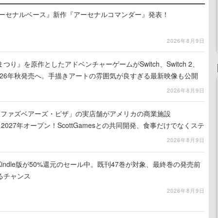
アーセナルベース』新作『アーセナルコマンダー』発表！
2026年8月9日
り』を原作としたアドベンチャーゲームがSwitch、Switch 2、
に2026年秋発売へ。手描きアートの雰囲気が良すぎる最新映像も公開
2026年8月9日
ィ・ファズベアーズ・ピザ」の実店舗がアメリカの商業施設
am」に2027年オープン！ScottGamesとの共同開発、食事だけでなくステ
ホラー体験も楽しめる
2026年8月9日
indle版が50%還元のセール中。既刊47巻が対象、最終巻の発売前
るチャンス
2026年8月9日