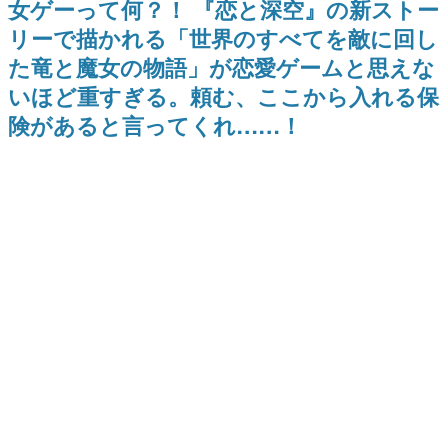
女ゲーって何？！ 『恋と深空』の新ストー
ナイトライブにてディレクター
日本のコンテンツ産業やカルチャーに与えた影響を探る企
の浜口直樹氏が登壇する予定
リーで描かれる「世界のすべてを敵に回し
画です。
た竜と魔女の物語」が恋愛ゲームと思えな
日本モバイルゲーム産業史
日本のモバイルゲーム史における主要なトピック・タイト
いほど重すぎる。頼む、ここから入れる保
ルを網羅するほか、開発者へのインタビューや識者による
解説を掲載。約20年の歴史が一望できる決定版！
険があると言ってくれ……！
若ゲのいたり〜ゲームクリエイターの青春〜
『うつヌケ』『ペンと箸』等で知られるマンガ家・田中圭
一先生によるゲーム業界レポートマンガです。
なんでゲームは面白い？
ゲーム開発者・hamatsu氏がゲームの魅力を画面や操作の
具体的な形から解き明かしていく、硬派で骨太な評論連載
です。
ゲームが変えた日本語
「経験値」「裏技」「ラスボス」… ゲームにまつわる言葉
の起源や用法の変遷を、コンピューター文化史研究家・タ
イニーP氏が徹底調査。
カテゴリ
特集記事