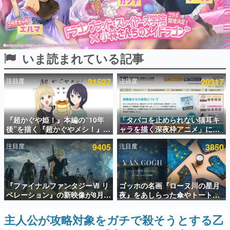
インタビュー
連載・特集一覧
いま読まれている記事
殿堂入り記事
SNS拡散数が数千以上！ ページビュー数万以上！ などな
ど。多くの人々に読まれた、電ファミ渾身の“殿堂入り”記
注目度
21527
注目度
20317
事をまとめました。
ゲームの企画書
名作ゲームクリエイターの方々に製作時のエピソードをお
聞きし、ヒットする企画（ゲーム）とは何か？を探ってい
『超かぐや姫！』本編の“10年
「タバコを止められない猫耳キ
きます。
後”を描く『超かぐやメシ！』
ャラを描く深夜枠アニメ」に視
Web連載決定。新たなWebマン
聴者の一部から批判意見。違法
赫本
注目度
9405
注目度
3850
ガレーベル「ビビビコミック」
薬物の使用と思しき描写も含め
この物語を解いてはいけない。『赫本』は、〈試験問題〉
にて特別話が掲載スタート、あ
て、BPOが議論を交わす
の形をした短編ホラー小説集です。
のお話には…まだ続きがある！
新世代に訊く
『ファイナルファンタジーⅦ リ
ゴッホの名画『ローヌ川の星月
これからのデジタルゲーム市場を担う若きクリエイター達
ベレーション』の新映像が8月
夜』をあしらった傘やトートバ
の姿を追い、彼らのルーツと情熱を探っていきます。
26日早朝に公開へ。『FF7』リ
ッグなどが登場。8月7日21時よ
メイクシリーズの完結編、
り2日間限定で予約販売
主人公が攻略対象をガチで殺そうとする乙
ゲーム世代の作家たち
「gamescom」のオープニング
ゲームに多大な影響を受けた作家さんに取材し、ゲームが