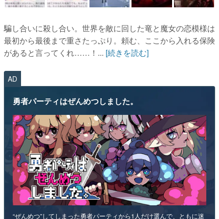
騙し合いに殺し合い。世界を敵に回した竜と魔女の恋模様は
最初から最後まで重さたっぷり。頼む、ここから入れる保険
があると言ってくれ……！...
[続きを読む]
AD
勇者パーティはぜんめつしました。
“ぜんめつ”してしまった勇者パーティから1人だけ選んで、ともに迷