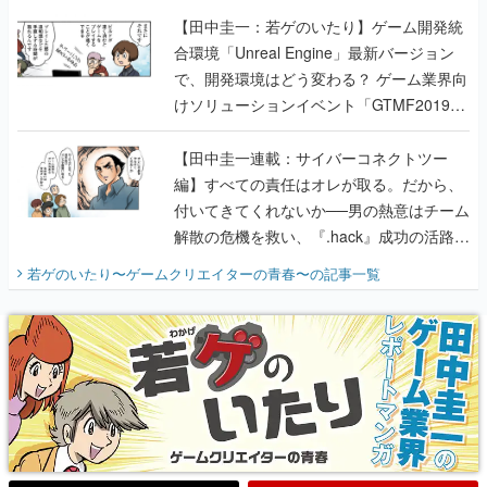
【田中圭一：若ゲのいたり】ゲーム開発統
合環境「Unreal Engine」最新バージョン
で、開発環境はどう変わる？ ゲーム業界向
けソリューションイベント「GTMF2019」
に行って、より理解を深めよう【PR】
【田中圭一連載：サイバーコネクトツー
編】すべての責任はオレが取る。だから、
付いてきてくれないか──男の熱意はチーム
解散の危機を救い、『.hack』成功の活路を
開く。業界の快男児・松山 洋に流れる血は
若ゲのいたり〜ゲームクリエイターの青春〜
の記事一覧
『少年ジャンプ』色だった【若ゲのいた
り】