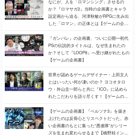
なにが、人を「ロマンシング」させるの
か？『ロマサガ2』当時の企画書とキャラ
設定画から迫る、河津秋敏がRPGに生み出
した「ロマン」の正体とは【ゲームの企画
書】
『ガンパレ』の企画書、ついに公開━初代
PSの伝説的タイトルは、なぜ生まれたの
か？そして『LOOP8』へ受け継がれたもの
【ゲームの企画書】
世界が認めるゲームデザイナー・上田文人
とはいったい何が凄いのか？ ヨコオタロ
ウ・外山圭一郎らと共に『ICO』に込めら
れたこだわりを語り尽くす！【ゲームの企
画書】
【ゲームの企画書】『ペルソナ3』を築き
上げたのは反骨心とリスペクトだった。赤
い企画書のもとに集った“愚連隊”がシリー
ズを生まれ変わらせるまで【橋野桂インタ