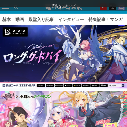
広告をスキップ
赫本
動画
殿堂入り記事
インタビュー
特集記事
マンガ
ピックアップ
電ファミのいま読まれている記事ランキング
アプリセール情報