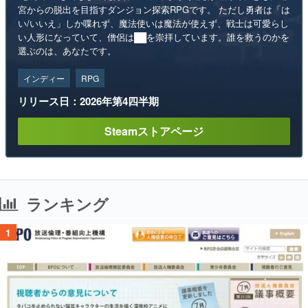
宮からの脱出を目指すダンジョン探索RPGです。 ただし勇者は「は
い/いいえ」しか喋れず、魔法使いは魔法が使えず、戦士は可愛らし
い人形になっていて、僧侶は██を崇拝しています。誰を救うのかを
選ぶのは、あなたです。
インディー
RPG
リリース日：2026年第4四半期
Steamストアページ
ランキング
1