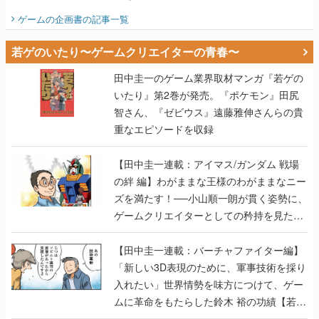
ビュー】
ゲームの企画書
の記事一覧
若ゲのいたり〜ゲームクリエイターの青春〜
田中圭一のゲーム業界取材マンガ『若ゲの
いたり』第2巻が発売。『ポケモン』田尻
智さん、『ゼビウス』遠藤雅伸さんらの貴
重なエピソードを収録
【田中圭一連載：アイマス/ガンダム 戦場
の絆 編】わがままな王様のわがままなニー
ズを満たす！──小山順一朗が貫く姿勢に、
ゲームクリエイターとしての矜持を見た
【若ゲのいたり最終回】
【田中圭一連載：バーチャファイター編】
「新しい3D表現のために、軍事技術を採り
入れたい」世界情勢を味方につけて、ゲー
ムに革命をもたらした鈴木 裕の功績【若ゲ
のいたり】