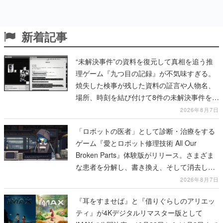
新着記事
“未解決事件”の資料を復元して真相を追う推
理ゲーム『九つ目の記録』が不気味すぎる。
焼失した検事が残した資料の証言や人物名、
場所、時刻を結び付けて8件の未解決事件を再
構築していく
2026年8月7日
「ロボットの医者」として診断・治療をする
ゲーム『愛とロボット修理技術 All Our
Broken Parts』体験版がリリース。さまざま
な患者を分解し、書き換え、そして消去して
いく
2026年8月7日
『耳をすませば』と『借りぐらしのアリエッ
ティ』が4Kデジタルリマスター版として