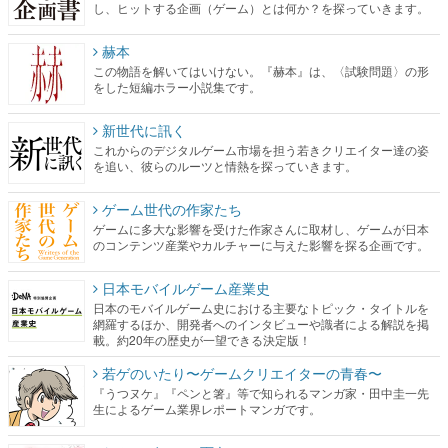
し、ヒットする企画（ゲーム）とは何か？を探っていきます。
赫本
この物語を解いてはいけない。『赫本』は、〈試験問題〉の形
をした短編ホラー小説集です。
新世代に訊く
これからのデジタルゲーム市場を担う若きクリエイター達の姿
を追い、彼らのルーツと情熱を探っていきます。
ゲーム世代の作家たち
ゲームに多大な影響を受けた作家さんに取材し、ゲームが日本
のコンテンツ産業やカルチャーに与えた影響を探る企画です。
日本モバイルゲーム産業史
日本のモバイルゲーム史における主要なトピック・タイトルを
網羅するほか、開発者へのインタビューや識者による解説を掲
載。約20年の歴史が一望できる決定版！
若ゲのいたり〜ゲームクリエイターの青春〜
『うつヌケ』『ペンと箸』等で知られるマンガ家・田中圭一先
生によるゲーム業界レポートマンガです。