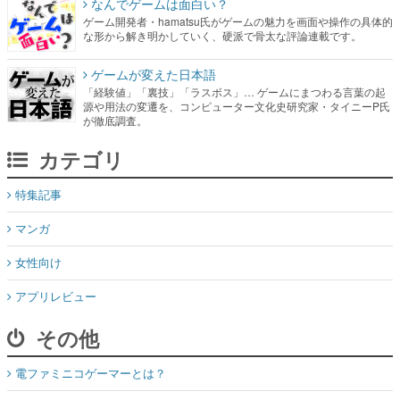
なんでゲームは面白い？
ゲーム開発者・hamatsu氏がゲームの魅力を画面や操作の具体的
な形から解き明かしていく、硬派で骨太な評論連載です。
ゲームが変えた日本語
「経験値」「裏技」「ラスボス」… ゲームにまつわる言葉の起
源や用法の変遷を、コンピューター文化史研究家・タイニーP氏
が徹底調査。
カテゴリ
特集記事
マンガ
女性向け
アプリレビュー
その他
電ファミニコゲーマーとは？