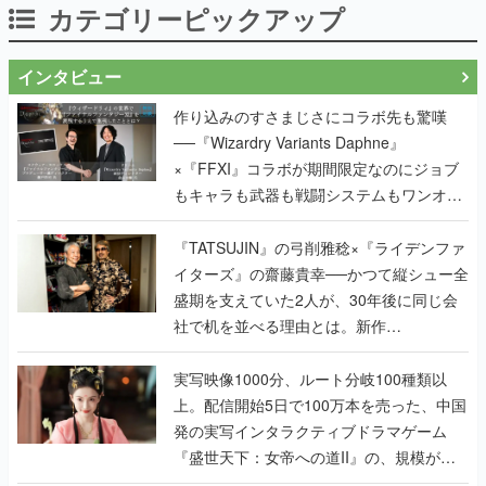
カテゴリーピックアップ
インタビュー
作り込みのすさまじさにコラボ先も驚嘆
──『Wizardry Variants Daphne』
×『FFXI』コラボが期間限定なのにジョブ
もキャラも武器も戦闘システムもワンオフ
で作り込まれた理由を両ディレクターに聞
く
『TATSUJIN』の弓削雅稔×『ライデンファ
イターズ』の齋藤貴幸──かつて縦シュー全
盛期を支えていた2人が、30年後に同じ会
社で机を並べる理由とは。新作
『TATSUJIN EXTREME』で初タッグを組
んだレジェンド2人に訊く開発秘話
実写映像1000分、ルート分岐100種類以
上。配信開始5日で100万本を売った、中国
発の実写インタラクティブドラマゲーム
『盛世天下：女帝への道II』の、規模が違
うこだわりをプロデューサーに聞いた