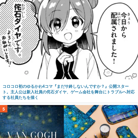
コロコロ初のゆるかわ4コマ『まだサ終しないんですか？』公開スター
ト。主人公は新入社員の侘石ダイヤ、ゲーム会社を舞台にトラブルへ対応
する社員たちを描く
5