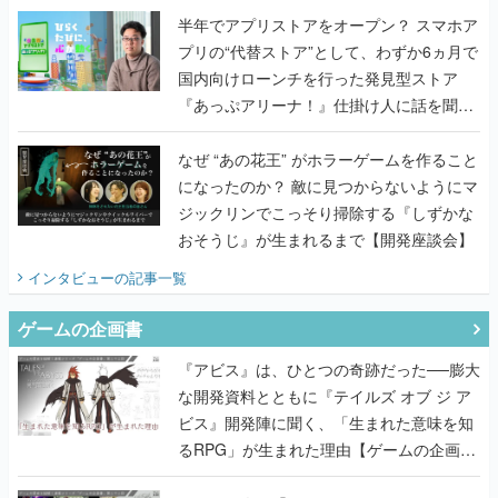
半年でアプリストアをオープン？ スマホア
プリの“代替ストア”として、わずか6ヵ月で
国内向けローンチを行った発見型ストア
『あっぷアリーナ！』仕掛け人に話を聞い
てみた
なぜ “あの花王” がホラーゲームを作ること
になったのか？ 敵に見つからないようにマ
ジックリンでこっそり掃除する『しずかな
おそうじ』が生まれるまで【開発座談会】
インタビュー
の記事一覧
ゲームの企画書
『アビス』は、ひとつの奇跡だった──膨大
な開発資料とともに『テイルズ オブ ジ ア
ビス』開発陣に聞く、「生まれた意味を知
るRPG」が生まれた理由【ゲームの企画
書】