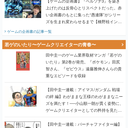
【ゲームの企画書】『ペルソナ3』を築き
上げたのは反骨心とリスペクトだった。赤
い企画書のもとに集った“愚連隊”がシリー
ズを生まれ変わらせるまで【橋野桂インタ
ビュー】
ゲームの企画書
の記事一覧
若ゲのいたり〜ゲームクリエイターの青春〜
田中圭一のゲーム業界取材マンガ『若ゲの
いたり』第2巻が発売。『ポケモン』田尻
智さん、『ゼビウス』遠藤雅伸さんらの貴
重なエピソードを収録
【田中圭一連載：アイマス/ガンダム 戦場
の絆 編】わがままな王様のわがままなニー
ズを満たす！──小山順一朗が貫く姿勢に、
ゲームクリエイターとしての矜持を見た
【若ゲのいたり最終回】
【田中圭一連載：バーチャファイター編】