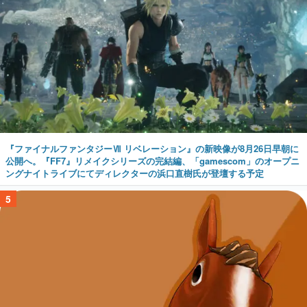
『ファイナルファンタジーⅦ リベレーション』の新映像が8月26日早朝に
公開へ。『FF7』リメイクシリーズの完結編、「gamescom」のオープニ
ングナイトライブにてディレクターの浜口直樹氏が登壇する予定
5