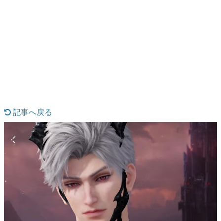
日本のコンテンツ産業やカルチャーに与えた影響を探る企
画です。
日本モバイルゲーム産業史
日本のモバイルゲーム史における主要なトピック・タイト
ルを網羅するほか、開発者へのインタビューや識者による
解説を掲載。約20年の歴史が一望できる決定版！
若ゲのいたり〜ゲームクリエイターの青春〜
『うつヌケ』『ペンと箸』等で知られるマンガ家・田中圭
一先生によるゲーム業界レポートマンガです。
記事へ戻る
なんでゲームは面白い？
ゲーム開発者・hamatsu氏がゲームの魅力を画面や操作の
具体的な形から解き明かしていく、硬派で骨太な評論連載
です。
ゲームが変えた日本語
「経験値」「裏技」「ラスボス」… ゲームにまつわる言葉
の起源や用法の変遷を、コンピューター文化史研究家・タ
イニーP氏が徹底調査。
カテゴリ
特集記事