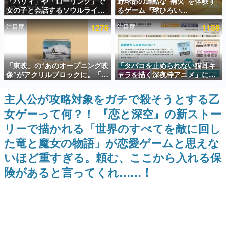
「パリィ」や「ローリング」で
野球部の過酷な“補欠”を体験す
女の子と会話するソウルライク
るゲーム『球ひろい
インタビュー
恋愛ゲーム『小早川さんはソウ
Simulator』が「1件」のウィッ
注目度
1276
注目度
1188
ルライク』無料公開。返事に失
シュリストをもとにチェコ語に
連載・特集一覧
敗すると「YOU DIED」
対応しSNSで話題に。『キング
ダム・カム』開発元やチェコの
プロ野球選手から称賛の声
殿堂入り記事
「東映」の“あのオープニング映
「タバコを止められない猫耳キ
SNS拡散数が数千以上！ ページビュー数万以上！ などな
ど。多くの人々に読まれた、電ファミ渾身の“殿堂入り”記
像”がアクリルブロックに。「東
ャラを描く深夜枠アニメ」に視
事をまとめました。
映ヒストリカル グッズコレクシ
聴者の一部から批判意見。違法
ョン」が8月下旬より発売
薬物の使用と思しき描写も含め
主人公が攻略対象をガチで殺そうとする乙
ゲームの企画書
て、BPOが議論を交わす
名作ゲームクリエイターの方々に製作時のエピソードをお
女ゲーって何？！ 『恋と深空』の新ストー
聞きし、ヒットする企画（ゲーム）とは何か？を探ってい
きます。
リーで描かれる「世界のすべてを敵に回し
赫本
た竜と魔女の物語」が恋愛ゲームと思えな
この物語を解いてはいけない。『赫本』は、〈試験問題〉
いほど重すぎる。頼む、ここから入れる保
の形をした短編ホラー小説集です。
険があると言ってくれ……！
新世代に訊く
これからのデジタルゲーム市場を担う若きクリエイター達
の姿を追い、彼らのルーツと情熱を探っていきます。
ゲーム世代の作家たち
ゲームに多大な影響を受けた作家さんに取材し、ゲームが