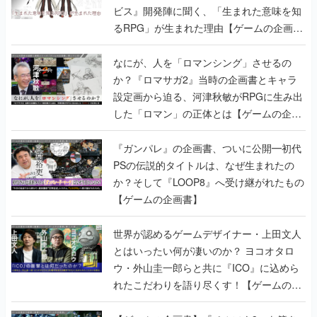
ビス』開発陣に聞く、「生まれた意味を知
るRPG」が生まれた理由【ゲームの企画
書】
なにが、人を「ロマンシング」させるの
か？『ロマサガ2』当時の企画書とキャラ
設定画から迫る、河津秋敏がRPGに生み出
した「ロマン」の正体とは【ゲームの企画
書】
『ガンパレ』の企画書、ついに公開━初代
PSの伝説的タイトルは、なぜ生まれたの
か？そして『LOOP8』へ受け継がれたもの
【ゲームの企画書】
世界が認めるゲームデザイナー・上田文人
とはいったい何が凄いのか？ ヨコオタロ
ウ・外山圭一郎らと共に『ICO』に込めら
れたこだわりを語り尽くす！【ゲームの企
画書】