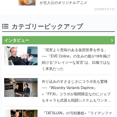
が主人公のオリジナルアニメ
2026年8月7日
カテゴリーピックアップ
インタビュー
「現実より意味のある仮想世界を作る」
──『EVE Online』の生みの親が18年掲げ
続ける”クレイジーな宣言”は、比喩ではな
く本気だった
作り込みのすさまじさにコラボ先も驚嘆
──『Wizardry Variants Daphne』
×『FFXI』コラボが期間限定なのにジョブ
もキャラも武器も戦闘システムもワンオフ
で作り込まれた理由を両ディレクターに聞
く
『TATSUJIN』の弓削雅稔×『ライデンファ