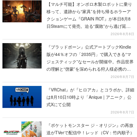
【マルチ可能】オンボロ木製ロボットに乗り
移って、遺跡から“家具”を持ち帰るホラーア
クションゲーム『GRAIN ROT』が本日8月8
日Steamにて発売。迫る“腐敗”から逃げ延
び、持ち帰った家具で基地を再建
2026年8月8日
『ブラッドボーン』公式アートブックKindle
版が44％オフの「2035円」で購入できる“マ
ジェスティック”なセールが開催中。作品世界
の理解と“啓蒙”を深められる狩人様必携の一
冊
2026年8月7日
『VRChat』が『ヒロアカ』とコラボか。詳細
は8月10日10時より「Anique | アニーク」公
式Xにて公開
2026年8月7日
『ポケットモンスター ジ・オリジン』の再放
送がTVerで配信中！レッド（CV：竹内順子）