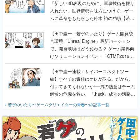
「新しい3D表現のために、軍事技術を採り
入れたい」世界情勢を味方につけて、ゲー
ムに革命をもたらした鈴木 裕の功績【若ゲ
のいたり】
【田中圭一：若ゲのいたり】ゲーム開発統
合環境「Unreal Engine」最新バージョン
で、開発環境はどう変わる？ ゲーム業界向
けソリューションイベント「GTMF2019」
に行って、より理解を深めよう【PR】
【田中圭一連載：サイバーコネクトツー
編】すべての責任はオレが取る。だから、
付いてきてくれないか──男の熱意はチーム
解散の危機を救い、『.hack』成功の活路を
開く。業界の快男児・松山 洋に流れる血は
若ゲのいたり〜ゲームクリエイターの青春〜
の記事一覧
『少年ジャンプ』色だった【若ゲのいた
り】