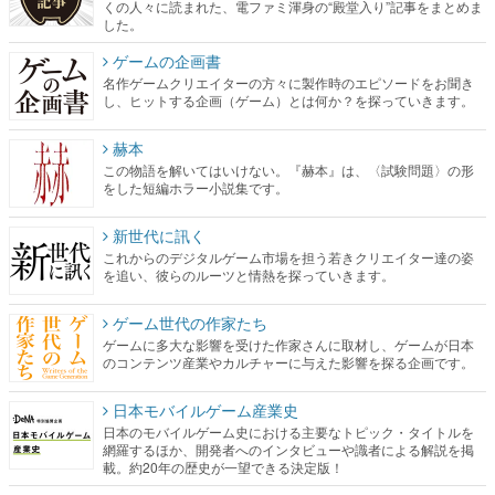
くの人々に読まれた、電ファミ渾身の“殿堂入り”記事をまとめま
した。
ゲームの企画書
名作ゲームクリエイターの方々に製作時のエピソードをお聞き
し、ヒットする企画（ゲーム）とは何か？を探っていきます。
赫本
この物語を解いてはいけない。『赫本』は、〈試験問題〉の形
をした短編ホラー小説集です。
新世代に訊く
これからのデジタルゲーム市場を担う若きクリエイター達の姿
を追い、彼らのルーツと情熱を探っていきます。
ゲーム世代の作家たち
ゲームに多大な影響を受けた作家さんに取材し、ゲームが日本
のコンテンツ産業やカルチャーに与えた影響を探る企画です。
日本モバイルゲーム産業史
日本のモバイルゲーム史における主要なトピック・タイトルを
網羅するほか、開発者へのインタビューや識者による解説を掲
載。約20年の歴史が一望できる決定版！