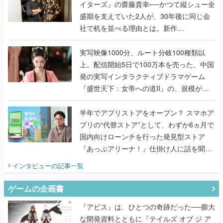
イターズ』の齋藤貴幸──かつて縦シュー全
盛期を支えていた2人が、30年後に同じ会
社で机を並べる理由とは。新作
『TATSUJIN EXTREME』で初タッグを組
んだレジェンド2人に訊く開発秘話
実写映像1000分、ルート分岐100種類以
上。配信開始5日で100万本を売った、中国
発の実写インタラクティブドラマゲーム
『盛世天下：女帝への道II』の、規模が違
うこだわりをプロデューサーに聞いた
半年でアプリストアをオープン？ スマホア
プリの“代替ストア”として、わずか6ヵ月で
国内向けローンチを行った発見型ストア
『あっぷアリーナ！』仕掛け人に話を聞い
てみた
インタビュー
の記事一覧
ゲームの企画書
『アビス』は、ひとつの奇跡だった──膨大
な開発資料とともに『テイルズ オブ ジ ア