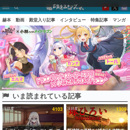
広告をスキップ
赫本
動画
殿堂入り記事
インタビュー
特集記事
マンガ
いま読まれている記事
ピックアップ
注目度
4103
注目度
1309
電ファミのいま読まれている記事ランキング
アプリセール情報