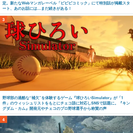
定。新たなWebマンガレーベル「ビビビコミック」にて特別話が掲載スタ
ート、あのお話には…まだ続きがある！
3
野球部の過酷な“補欠”を体験するゲーム『球ひろいSimulator』が「1
件」のウィッシュリストをもとにチェコ語に対応しSNSで話題に。『キン
グダム・カム』開発元やチェコのプロ野球選手から称賛の声
4