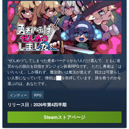
“ぜんめつ”してしまった勇者パーティから1人だけ選んで、ともに迷
宮からの脱出を目指すダンジョン探索RPGです。 ただし勇者は「は
い/いいえ」しか喋れず、魔法使いは魔法が使えず、戦士は可愛らし
い人形になっていて、僧侶は██を崇拝しています。誰を救うのかを
選ぶのは、あなたです。
インディー
RPG
リリース日：2026年第4四半期
Steamストアページ