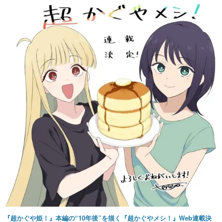
『超かぐや姫！』本編の“10年後”を描く『超かぐやメシ！』Web連載決