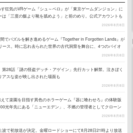
わす狂気のVRゲーム『シュ～ペロ』が「東京ゲームダンジョン」に
ーは「三度の飯より靴を舐めよう」と前のめり。公式アカウントも
リースに向けて開発中
2026年8月8日
ズルを解き進めるゲーム『Together in Forgotten Lands』が
でリリース。時に忘れ去られた世界の古代洞窟を舞台に、4つのバイオ
出を目指す
2026年8月8日
』第28話「謎の怪盗デッチ・アゲイン」先行カット解禁。泣きぼく
リアスな姿が映し出された場面も
2026年8月8日
を与えて楽園を目指す異色のホラーゲーム『器に喰わせろ』の体験版
700光年先にある「ニューエデン」、不燃の管理者としてクローン
て神に捧げる
2026年8月8日
波で初放送が決定。金曜ロードショーにて8月28日21時より放送