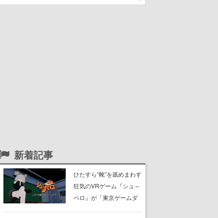
新着記事
ひたすら“靴”を舐めまわす
狂気のVRゲーム『シュ～
ペロ』が「東京ゲームダ
ンジョン」に展示中。キ