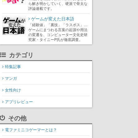
ら解き明かしていく、硬派で骨太な
評論連載です。
ゲームが変えた日本語
「経験値」「裏技」「ラスボス」…
ゲームにまつわる言葉の起源や用法
の変遷を、コンピューター文化史研
究家・タイニーP氏が徹底調査。
カテゴリ
特集記事
マンガ
女性向け
アプリレビュー
その他
電ファミニコゲーマーとは？