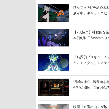
ひたすら“靴”を舐めま
展示中。キャッチコピ
開設され、2026年リ
【2人協力】神秘的な空間でパ
本日8月8日Steam
ームを探索しながら脱
『名探偵プリキュア！
ろにモノクル、ミステ
“船倉の神”に培養肉
が配信開始。目的地は
人間を増やし、加工し
映画『８番出口』が地上