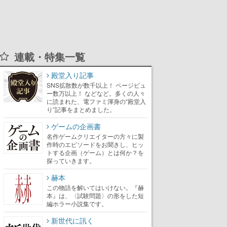
連載・特集一覧
殿堂入り記事
SNS拡散数が数千以上！ ページビュ
ー数万以上！ などなど。多くの人々
に読まれた、電ファミ渾身の“殿堂入
り”記事をまとめました。
ゲームの企画書
名作ゲームクリエイターの方々に製
作時のエピソードをお聞きし、ヒッ
トする企画（ゲーム）とは何か？を
探っていきます。
赫本
この物語を解いてはいけない。『赫
本』は、〈試験問題〉の形をした短
編ホラー小説集です。
新世代に訊く