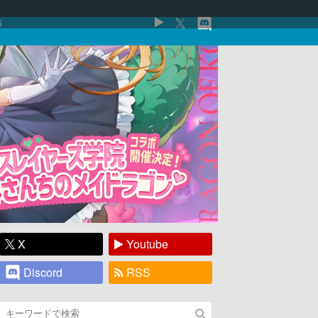
5
X
Youtube
Discord
RSS