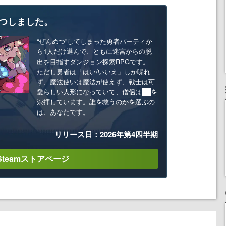
つしました。
“ぜんめつ”してしまった勇者パーティか
ら1人だけ選んで、ともに迷宮からの脱
出を目指すダンジョン探索RPGです。
ただし勇者は「はい/いいえ」しか喋れ
ず、魔法使いは魔法が使えず、戦士は可
愛らしい人形になっていて、僧侶は██を
崇拝しています。誰を救うのかを選ぶの
は、あなたです。
リリース日：2026年第4四半期
Steamストアページ