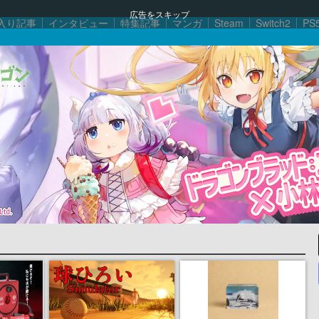
広告をスキップ
入り記事
インタビュー
特集記事
マンガ
Steam
Switch2
PS