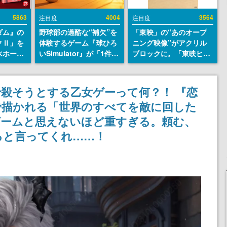
5863
4004
3564
注目度
注目度
ダム』の
野球部の過酷な“補欠”を
「東映」の“あのオープ
クⅡ」を
体験するゲーム『球ひろ
ニング映像”がアクリル
水ホース
いSimulator』が「1件」
ブロックに。「東映ヒス
始。本体
のウィッシュリストをも
トリカル グッズコレクシ
ーソナル
とにチェコ語に対応し
ョン」が8月下旬より発
公国軍の
SNSで話題に。『キング
売
殺そうとする乙女ゲーって何？！ 『恋
式番号な
ダム・カム』開発元やチ
で描かれる「世界のすべてを敵に回した
ェコのプロ野球選手から
称賛の声
ゲームと思えないほど重すぎる。頼む、
ると言ってくれ……！