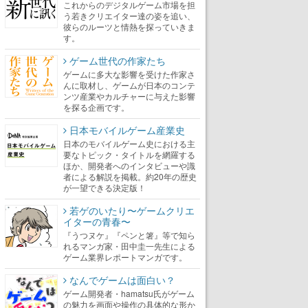
これからのデジタルゲーム市場を担
う若きクリエイター達の姿を追い、
彼らのルーツと情熱を探っていきま
す。
ゲーム世代の作家たち
ゲームに多大な影響を受けた作家さ
んに取材し、ゲームが日本のコンテ
ンツ産業やカルチャーに与えた影響
を探る企画です。
日本モバイルゲーム産業史
日本のモバイルゲーム史における主
要なトピック・タイトルを網羅する
ほか、開発者へのインタビューや識
者による解説を掲載。約20年の歴史
が一望できる決定版！
若ゲのいたり〜ゲームクリエ
イターの青春〜
『うつヌケ』『ペンと箸』等で知ら
れるマンガ家・田中圭一先生による
ゲーム業界レポートマンガです。
なんでゲームは面白い？
ゲーム開発者・hamatsu氏がゲーム
の魅力を画面や操作の具体的な形か