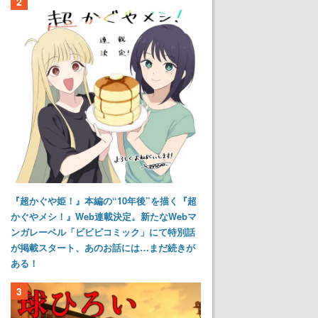
2
『超かぐや姫！』本編の“10年後”を描く『超
かぐやメシ！』Web連載決定。新たなWebマ
ンガレーベル「ビビビコミック」にて特別話
が掲載スタート、あのお話には…まだ続きが
ある！
3