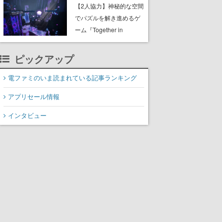
ャッチコピーは「三度の
【2人協力】神秘的な空間
飯より靴を舐めよう」と
でパズルを解き進めるゲ
前のめり。公式アカウン
ーム『Together in
トも開設され、2026年リ
Forgotten Lands』が本日
リースに向けて開発中
8月8日Steamでリリー
ピックアップ
ス。時に忘れ去られた世
界の古代洞窟を舞台に、4
電ファミのいま読まれている記事ランキング
つのバイオームを探索し
アプリセール情報
ながら脱出を目指す
インタビュー