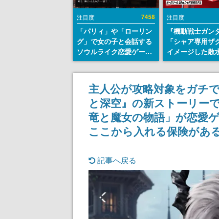
7458
注目度
注目度
「パリィ」や「ローリン
『機動戦士ガン
グ」で女の子と会話する
「シャア専用ザ
ソウルライク恋愛ゲーム
イメージした散
『小早川さんはソウルラ
リールが予約開
イク』無料公開。返事に
にはシャアのパ
失敗すると「YOU
マークやジオン
主人公が攻略対象をガチで
DIED」
エンブレム、型
と深空』の新ストーリー
どを配置
竜と魔女の物語」が恋愛
ここから入れる保険があ
記事へ戻る