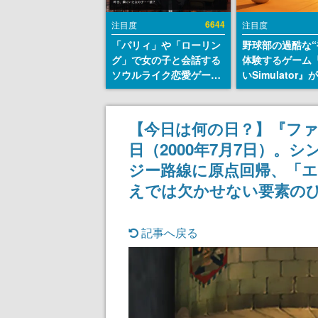
6644
注目度
注目度
「パリィ」や「ローリン
野球部の過酷な“
グ」で女の子と会話する
体験するゲーム
ソウルライク恋愛ゲーム
いSimulator
『小早川さんはソウルラ
のウィッシュリ
イク』無料公開。返事に
とにチェコ語に
失敗すると「YOU
SNSで話題に。
【今日は何の日？】『ファ
DIED」
ダム・カム』開
日（2000年7月7日）
ェコのプロ野球
称賛の声
ジー路線に原点回帰、「エ
えでは欠かせない要素の
記事へ戻る