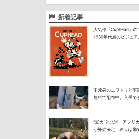
新着記事
人気作『Cuphead
1930年代風のビジ
テージのイラストも収
不死身のニワトリと宇宙船
無料で配布中。入手でき
“愛犬”と北米・アフリカで
が発売決定。猟犬は動
する。記念撮影も可能