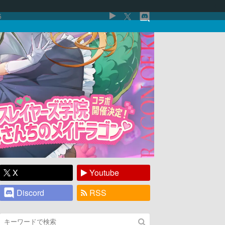
5
X
Youtube
Discord
RSS