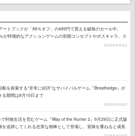
』のアートブックが「89％オフ」の499円で買える破格のセール中。
ュアルが特徴的なアクションゲームの初期コンセプトやボスキャラ、ス
録
2026年8月8日
を探索する“非常に好評”なサバイバルゲーム『Breathedge』が
る期間は8月10日まで
2026年8月8日
狩猟生活を営むゲーム『Way of the Hunter 2』9月29日に正式版
物を追跡してくれる忠実な相棒として登場し、冒険を重ねると成長
2026年8月8日