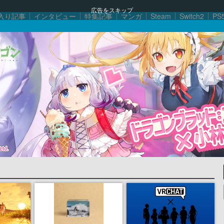
広告をスキップ
入り記事
インタビュー
特集記事
マンガ
Steam
Switch2
PS