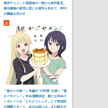
夜枠アニメ」に視聴者の一部から批判意見。
違法薬物の使用と思しき描写も含めて、BPO
が議論を交わす
2
『超かぐや姫！』本編の“10年後”を描く『超
かぐやメシ！』Web連載決定。新たなWebマ
ンガレーベル「ビビビコミック」にて特別話
が掲載スタート、あのお話には…まだ続きが