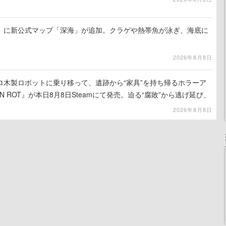
』に新公式マップ「深海」が追加。クラゲや熱帯魚が泳ぎ、海底に
2026年8月8日
ロ木製ロボットに乗り移って、遺跡から“家具”を持ち帰るホラーア
N ROT』が本日8月8日Steamにて発売。迫る“腐敗”から逃げ延び、
を再建
2026年8月8日