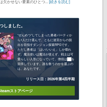
は欠かせない要素のひとつ...
[続きを読む]
つしました。
“ぜんめつ”してしまった勇者パーティか
ら1人だけ選んで、ともに迷宮からの脱
出を目指すダンジョン探索RPGです。
ただし勇者は「はい/いいえ」しか喋れ
ず、魔法使いは魔法が使えず、戦士は可
愛らしい人形になっていて、僧侶は██を
崇拝しています。誰を救うのかを選ぶの
は、あなたです。
リリース日：2026年第4四半期
Steamストアページ