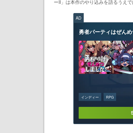
ーII」は本作のやり込みを語るうえで
AD
勇者パーティはぜんめ
インディー
RPG