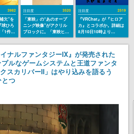
3982
3520
2519
注目度
注目度
補欠”を
「東映」の“あのオープ
『VRChat』が『ヒロア
『球ひろ
ニング映像”がアクリル
カ』とコラボか。詳細は
』が「1件」
ブロックに。「東映ヒス
8月10日10時より
ストをも
トリカル グッズコレクシ
「Anique | アニーク」公
対応し
ョン」が8月下旬より発
式Xにて公開
『キング
売
イナルファンタジーIX』が発売された
発元やチ
。シンプルなゲームシステムと王道ファンタ
選手から
クスカリバーII」はやり込みを語るう
ひとつ