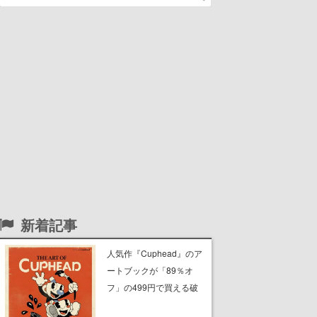
新着記事
人気作『Cuphead』のア
ートブックが「89％オ
フ」の499円で買える破
格のセール中。1930年代