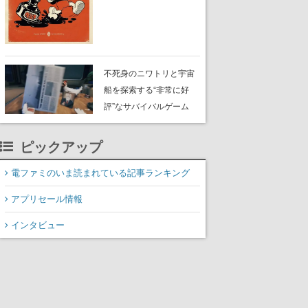
風のビジュアルが特徴的
なアクションゲームの初
期コンセプトやボスキャ
ラ、ステージのイラスト
も収録
不死身のニワトリと宇宙
船を探索する“非常に好
評”なサバイバルゲーム
『Breathedge』が無料で
配布中。入手できる期間
ピックアップ
は8月10日まで
電ファミのいま読まれている記事ランキング
アプリセール情報
インタビュー