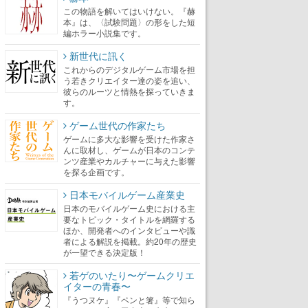
この物語を解いてはいけない。『赫
本』は、〈試験問題〉の形をした短
編ホラー小説集です。
新世代に訊く
これからのデジタルゲーム市場を担
う若きクリエイター達の姿を追い、
彼らのルーツと情熱を探っていきま
す。
ゲーム世代の作家たち
ゲームに多大な影響を受けた作家さ
んに取材し、ゲームが日本のコンテ
ンツ産業やカルチャーに与えた影響
を探る企画です。
日本モバイルゲーム産業史
日本のモバイルゲーム史における主
要なトピック・タイトルを網羅する
ほか、開発者へのインタビューや識
者による解説を掲載。約20年の歴史
が一望できる決定版！
若ゲのいたり〜ゲームクリエ
イターの青春〜
『うつヌケ』『ペンと箸』等で知ら