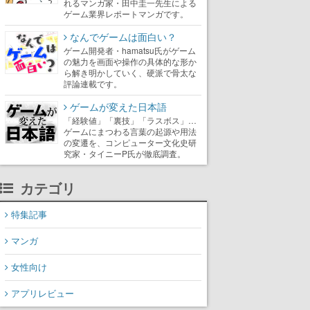
れるマンガ家・田中圭一先生による
ゲーム業界レポートマンガです。
なんでゲームは面白い？
ゲーム開発者・hamatsu氏がゲーム
の魅力を画面や操作の具体的な形か
ら解き明かしていく、硬派で骨太な
評論連載です。
ゲームが変えた日本語
「経験値」「裏技」「ラスボス」…
ゲームにまつわる言葉の起源や用法
の変遷を、コンピューター文化史研
究家・タイニーP氏が徹底調査。
カテゴリ
特集記事
マンガ
女性向け
アプリレビュー