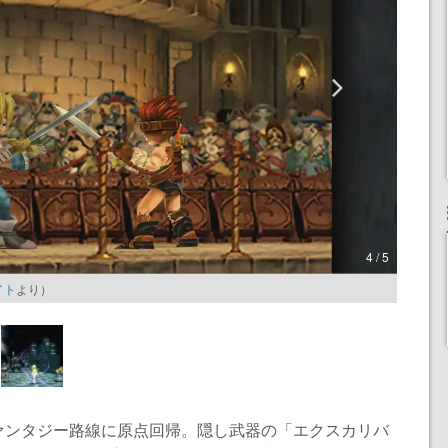
4 / 5
イト
より）
ァンタジー路線に原点回帰。隠し武器の「エクスカリバ