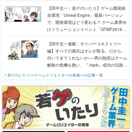
のいたり】
【田中圭一：若ゲのいたり】ゲーム開発統
合環境「Unreal Engine」最新バージョン
で、開発環境はどう変わる？ ゲーム業界向
けソリューションイベント「GTMF2019」
に行って、より理解を深めよう【PR】
【田中圭一連載：サイバーコネクトツー
編】すべての責任はオレが取る。だから、
付いてきてくれないか──男の熱意はチーム
解散の危機を救い、『.hack』成功の活路を
開く。業界の快男児・松山 洋に流れる血は
若ゲのいたり〜ゲームクリエイターの青春〜
の記事一覧
『少年ジャンプ』色だった【若ゲのいた
り】