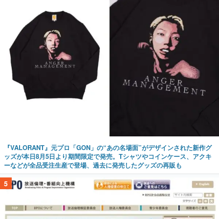
『VALORANT』元プロ「GON」の“あの名場面”がデザインされた新作グ
ッズが本日8月5日より期間限定で発売。Tシャツやコインケース、アクキ
ーなどが全品受注生産で登場、過去に発売したグッズの再販も
5