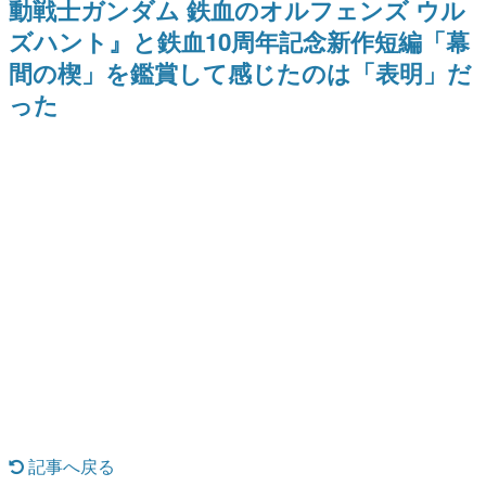
動戦士ガンダム 鉄血のオルフェンズ ウル
日本のコンテンツ産業やカルチャーに与えた影響を探る企
ズハント』と鉄血10周年記念新作短編「幕
画です。
間の楔」を鑑賞して感じたのは「表明」だ
日本モバイルゲーム産業史
日本のモバイルゲーム史における主要なトピック・タイト
った
ルを網羅するほか、開発者へのインタビューや識者による
解説を掲載。約20年の歴史が一望できる決定版！
若ゲのいたり〜ゲームクリエイターの青春〜
『うつヌケ』『ペンと箸』等で知られるマンガ家・田中圭
一先生によるゲーム業界レポートマンガです。
なんでゲームは面白い？
ゲーム開発者・hamatsu氏がゲームの魅力を画面や操作の
具体的な形から解き明かしていく、硬派で骨太な評論連載
です。
ゲームが変えた日本語
「経験値」「裏技」「ラスボス」… ゲームにまつわる言葉
の起源や用法の変遷を、コンピューター文化史研究家・タ
イニーP氏が徹底調査。
カテゴリ
記事へ戻る
特集記事