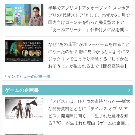
うこだわりをプロデューサーに聞いた
半年でアプリストアをオープン？ スマホア
プリの“代替ストア”として、わずか6ヵ月で
国内向けローンチを行った発見型ストア
『あっぷアリーナ！』仕掛け人に話を聞い
てみた
なぜ “あの花王” がホラーゲームを作ること
になったのか？ 敵に見つからないようにマ
ジックリンでこっそり掃除する『しずかな
おそうじ』が生まれるまで【開発座談会】
インタビュー
の記事一覧
ゲームの企画書
『アビス』は、ひとつの奇跡だった──膨大
な開発資料とともに『テイルズ オブ ジ ア
ビス』開発陣に聞く、「生まれた意味を知
るRPG」が生まれた理由【ゲームの企画
書】