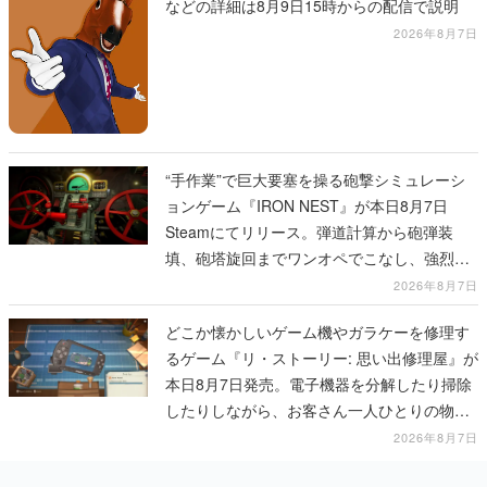
などの詳細は8月9日15時からの配信で説明
2026年8月7日
“手作業”で巨大要塞を操る砲撃シミュレーシ
ョンゲーム『IRON NEST』が本日8月7日
Steamにてリリース。弾道計算から砲弾装
填、砲塔旋回までワンオペでこなし、強烈な
一撃をブチかませるロマンある作品
2026年8月7日
どこか懐かしいゲーム機やガラケーを修理す
るゲーム『リ・ストーリー: 思い出修理屋』が
本日8月7日発売。電子機器を分解したり掃除
したりしながら、お客さん一人ひとりの物語
に耳を傾ける
2026年8月7日