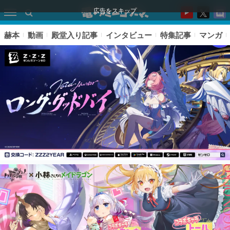
広告をスキップ
赫本
動画
殿堂入り記事
インタビュー
特集記事
マンガ
ピックアップ
電ファミのいま読まれている記事ランキング
アプリセール情報