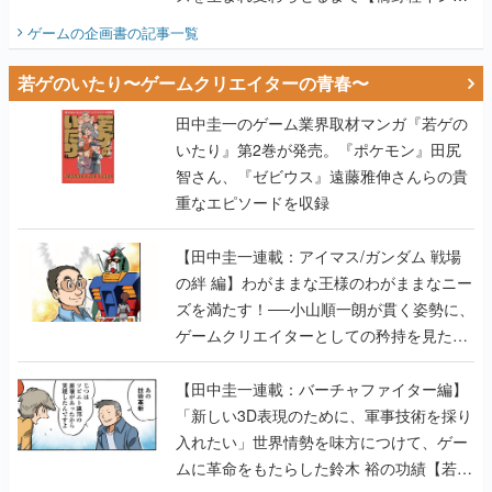
ビュー】
ゲームの企画書
の記事一覧
若ゲのいたり〜ゲームクリエイターの青春〜
田中圭一のゲーム業界取材マンガ『若ゲの
いたり』第2巻が発売。『ポケモン』田尻
智さん、『ゼビウス』遠藤雅伸さんらの貴
重なエピソードを収録
【田中圭一連載：アイマス/ガンダム 戦場
の絆 編】わがままな王様のわがままなニー
ズを満たす！──小山順一朗が貫く姿勢に、
ゲームクリエイターとしての矜持を見た
【若ゲのいたり最終回】
【田中圭一連載：バーチャファイター編】
「新しい3D表現のために、軍事技術を採り
入れたい」世界情勢を味方につけて、ゲー
ムに革命をもたらした鈴木 裕の功績【若ゲ