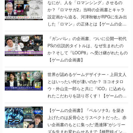
なにが、人を「ロマンシング」させるの
か？『ロマサガ2』当時の企画書とキャラ
設定画から迫る、河津秋敏がRPGに生み出
した「ロマン」の正体とは【ゲームの企画
書】
『ガンパレ』の企画書、ついに公開━初代
PSの伝説的タイトルは、なぜ生まれたの
か？そして『LOOP8』へ受け継がれたもの
【ゲームの企画書】
世界が認めるゲームデザイナー・上田文人
とはいったい何が凄いのか？ ヨコオタロ
ウ・外山圭一郎らと共に『ICO』に込めら
れたこだわりを語り尽くす！【ゲームの企
画書】
【ゲームの企画書】『ペルソナ3』を築き
上げたのは反骨心とリスペクトだった。赤
い企画書のもとに集った“愚連隊”がシリー
ズを生まれ変わらせるまで【橋野桂インタ