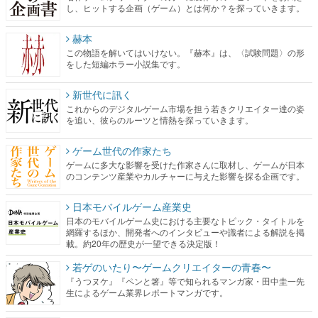
し、ヒットする企画（ゲーム）とは何か？を探っていきます。
赫本
この物語を解いてはいけない。『赫本』は、〈試験問題〉の形
をした短編ホラー小説集です。
新世代に訊く
これからのデジタルゲーム市場を担う若きクリエイター達の姿
を追い、彼らのルーツと情熱を探っていきます。
ゲーム世代の作家たち
ゲームに多大な影響を受けた作家さんに取材し、ゲームが日本
のコンテンツ産業やカルチャーに与えた影響を探る企画です。
日本モバイルゲーム産業史
日本のモバイルゲーム史における主要なトピック・タイトルを
網羅するほか、開発者へのインタビューや識者による解説を掲
載。約20年の歴史が一望できる決定版！
若ゲのいたり〜ゲームクリエイターの青春〜
『うつヌケ』『ペンと箸』等で知られるマンガ家・田中圭一先
生によるゲーム業界レポートマンガです。