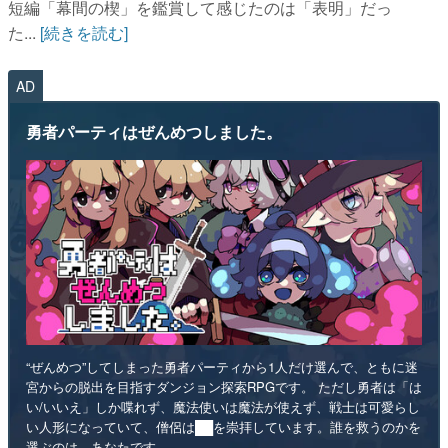
短編「幕間の楔」を鑑賞して感じたのは「表明」だっ
た...
[続きを読む]
AD
勇者パーティはぜんめつしました。
“ぜんめつ”してしまった勇者パーティから1人だけ選んで、ともに迷
宮からの脱出を目指すダンジョン探索RPGです。 ただし勇者は「は
い/いいえ」しか喋れず、魔法使いは魔法が使えず、戦士は可愛らし
い人形になっていて、僧侶は██を崇拝しています。誰を救うのかを
選ぶのは、あなたです。