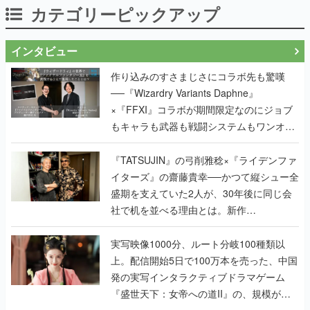
カテゴリーピックアップ
インタビュー
作り込みのすさまじさにコラボ先も驚嘆
──『Wizardry Variants Daphne』
×『FFXI』コラボが期間限定なのにジョブ
もキャラも武器も戦闘システムもワンオフ
で作り込まれた理由を両ディレクターに聞
く
『TATSUJIN』の弓削雅稔×『ライデンファ
イターズ』の齋藤貴幸──かつて縦シュー全
盛期を支えていた2人が、30年後に同じ会
社で机を並べる理由とは。新作
『TATSUJIN EXTREME』で初タッグを組
んだレジェンド2人に訊く開発秘話
実写映像1000分、ルート分岐100種類以
上。配信開始5日で100万本を売った、中国
発の実写インタラクティブドラマゲーム
『盛世天下：女帝への道II』の、規模が違