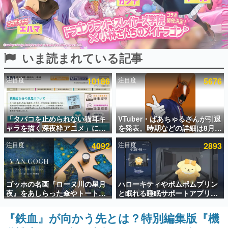
インタビュー
連載・特集一覧
いま読まれている記事
殿堂入り記事
SNS拡散数が数千以上！ ページビュー数万以上！ などな
ど。多くの人々に読まれた、電ファミ渾身の“殿堂入り”記
注目度
10186
注目度
5676
事をまとめました。
ゲームの企画書
名作ゲームクリエイターの方々に製作時のエピソードをお
聞きし、ヒットする企画（ゲーム）とは何か？を探ってい
「タバコを止められない猫耳キ
VTuber・ばあちゃるさんが引退
きます。
ャラを描く深夜枠アニメ」に視
を発表。時期などの詳細は8月9
聴者の一部から批判意見。違法
日15時からの配信で説明
赫本
注目度
4092
注目度
2893
薬物の使用と思しき描写も含め
この物語を解いてはいけない。『赫本』は、〈試験問題〉
て、BPOが議論を交わす
の形をした短編ホラー小説集です。
新世代に訊く
ゴッホの名画『ローヌ川の星月
ハローキティやポムポムプリン
これからのデジタルゲーム市場を担う若きクリエイター達
夜』をあしらった傘やトートバ
と眠れる睡眠サポートアプリ
の姿を追い、彼らのルーツと情熱を探っていきます。
ッグなどが登場。8月7日21時よ
『ゆめたび』が配信中。キャラ
り2日間限定で予約販売
ごとのASMRや目覚ましアラー
『鉄血』が向かう先とは？特別編集版『機
ゲーム世代の作家たち
ムも搭載
ゲームに多大な影響を受けた作家さんに取材し、ゲームが