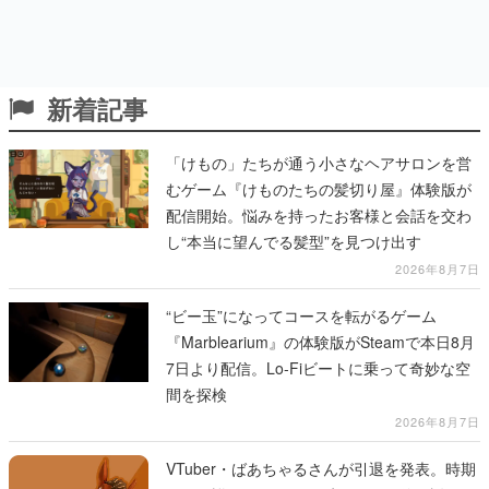
新着記事
「けもの」たちが通う小さなヘアサロンを営
むゲーム『けものたちの髪切り屋』体験版が
配信開始。悩みを持ったお客様と会話を交わ
し“本当に望んでる髪型”を見つけ出す
2026年8月7日
“ビー玉”になってコースを転がるゲーム
『Marblearium』の体験版がSteamで本日8月
7日より配信。Lo-Fiビートに乗って奇妙な空
間を探検
2026年8月7日
VTuber・ばあちゃるさんが引退を発表。時期