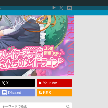
5
X
Youtube
Discord
RSS