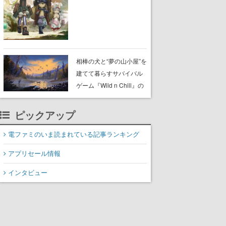
らが登壇する舞台挨拶も
実施
相棒の犬と“夢の山小屋”を
建てて暮らすサバイバル
ゲーム『Wild n Chill』の
体験版がSteamで配信
中。ドット絵の大自然
ピックアップ
で、喧騒を忘れよう
電ファミのいま読まれている記事ランキング
アプリセール情報
インタビュー