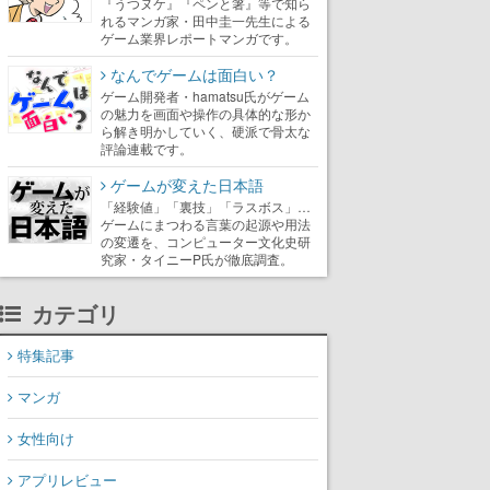
『うつヌケ』『ペンと箸』等で知ら
れるマンガ家・田中圭一先生による
ゲーム業界レポートマンガです。
なんでゲームは面白い？
ゲーム開発者・hamatsu氏がゲーム
の魅力を画面や操作の具体的な形か
ら解き明かしていく、硬派で骨太な
評論連載です。
ゲームが変えた日本語
「経験値」「裏技」「ラスボス」…
ゲームにまつわる言葉の起源や用法
の変遷を、コンピューター文化史研
究家・タイニーP氏が徹底調査。
カテゴリ
特集記事
マンガ
女性向け
アプリレビュー