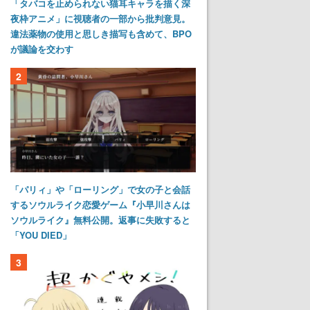
「タバコを止められない猫耳キャラを描く深
夜枠アニメ」に視聴者の一部から批判意見。
違法薬物の使用と思しき描写も含めて、BPO
が議論を交わす
2
「パリィ」や「ローリング」で女の子と会話
するソウルライク恋愛ゲーム『小早川さんは
ソウルライク』無料公開。返事に失敗すると
「YOU DIED」
3