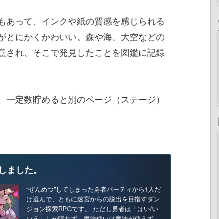
もあって、インクや紙の質感を感じられる
がとにかくかわいい。森や海、大空などの
意され、そこで発見したことを図鑑に記録
、一定数貯めると別のページ（ステージ）
しました。
“ぜんめつ”してしまった勇者パーティから1人だ
け選んで、ともに迷宮からの脱出を目指すダン
ジョン探索RPGです。 ただし勇者は「はい/い
いえ」しか喋れず、魔法使いは魔法が使えず、