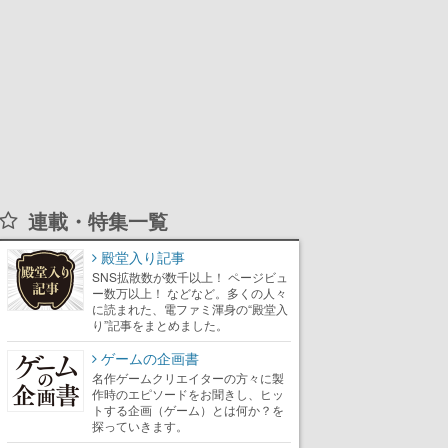
連載・特集一覧
殿堂入り記事
SNS拡散数が数千以上！ ページビュ
ー数万以上！ などなど。多くの人々
に読まれた、電ファミ渾身の“殿堂入
り”記事をまとめました。
ゲームの企画書
名作ゲームクリエイターの方々に製
作時のエピソードをお聞きし、ヒッ
トする企画（ゲーム）とは何か？を
探っていきます。