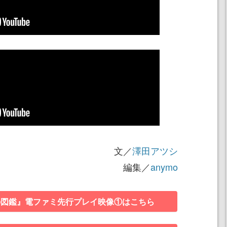
文／
澤田アツシ
編集／
anymo
の図鑑』電ファミ先行プレイ映像①はこちら