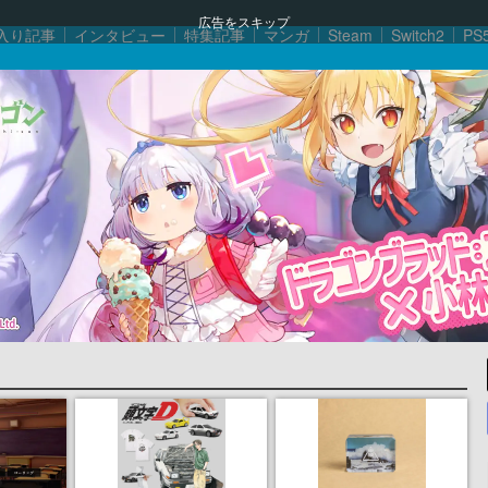
広告をスキップ
入り記事
インタビュー
特集記事
マンガ
Steam
Switch2
PS