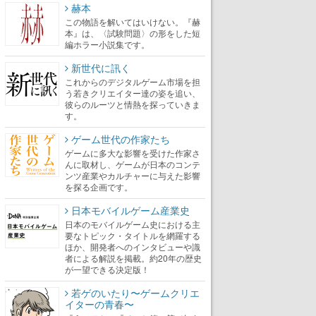
赫本
この物語を解いてはいけない。『赫
本』は、〈試験問題〉の形をした短
編ホラー小説集です。
新世代に訊く
これからのデジタルゲーム市場を担
う若きクリエイター達の姿を追い、
彼らのルーツと情熱を探っていきま
す。
ゲーム世代の作家たち
ゲームに多大な影響を受けた作家さ
んに取材し、ゲームが日本のコンテ
ンツ産業やカルチャーに与えた影響
を探る企画です。
日本モバイルゲーム産業史
日本のモバイルゲーム史における主
要なトピック・タイトルを網羅する
ほか、開発者へのインタビューや識
者による解説を掲載。約20年の歴史
が一望できる決定版！
若ゲのいたり〜ゲームクリエ
イターの青春〜