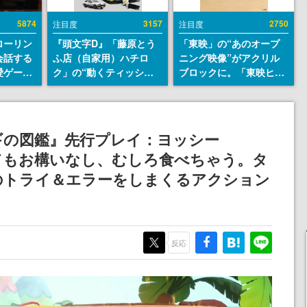
5874
3157
2750
注目度
注目度
ローリン
『頭文字D』「藤原とう
「東映」の“あのオープ
会話する
ふ店（自家用）ハチロ
ニング映像”がアクリル
愛ゲーム
ク」の“動くティッシュ
ブロックに。「東映ヒス
ソウルラ
ケース”が買えるポップ
トリカル グッズコレクシ
。返事に
アップショップが開催
ョン」が8月下旬より発
U
へ。マンガの舞台である
売
群馬の「イオンモール高
ギの図鑑』先行プレイ：ヨッシー
崎」にて、8月11日から8
てもお構いなし、むしろ食べちゃう。タ
月20日までの期間限定で
開催予定
のトライ＆エラーをしまくるアクション
反応