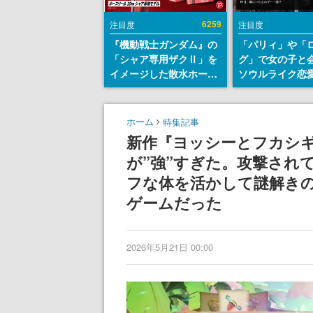
6259
注目度
注目度
『機動戦士ガンダム』の
「パリィ」や「
「シャア専用ザクⅡ」を
グ」で女の子と
イメージした散水ホース
ソウルライク恋
リールが予約開始。本体
『小早川さんは
にはシャアのパーソナル
イク』無料公開
マークやジオン公国軍の
失敗すると「YO
ホーム
特集記事
エンブレム、型式番号な
DIED」
新作『ヨッシーとフカシ
どを配置
が”強”すぎた。攻撃され
フな体を活かして謎解き
ゲームだった
2026年5月21日 00:00