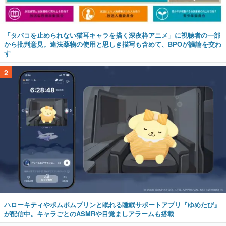
「タバコを止められない猫耳キャラを描く深夜枠アニメ」に視聴者の一部
から批判意見。違法薬物の使用と思しき描写も含めて、BPOが議論を交わ
す
2
ハローキティやポムポムプリンと眠れる睡眠サポートアプリ『ゆめたび』
が配信中。キャラごとのASMRや目覚ましアラームも搭載