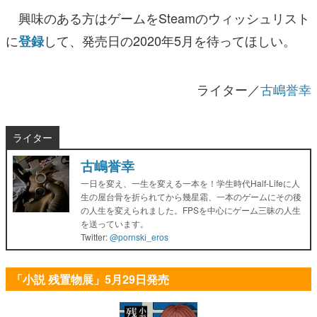
興味のある方はゲームをSteamのウィッシュリスト
に
して、発売日の2020年5月を待ってほしい。
登録
ライター／
古嶋誉幸
ライター
古嶋誉幸
一日を変え、一生を変える一本を！学生時代Half-Lifeに人
生の屋台骨を折られてから幾星霜、一本のゲームにその後
の人生を変えられました。FPSを中心にゲーム三昧の人生
を送っています。
Twitter:
@pornski_eros
「小説 残置物展」5月29日発売