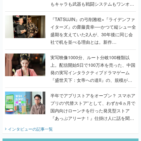
もキャラも武器も戦闘システムもワンオフ
で作り込まれた理由を両ディレクターに聞
く
『TATSUJIN』の弓削雅稔×『ライデンファ
イターズ』の齋藤貴幸──かつて縦シュー全
盛期を支えていた2人が、30年後に同じ会
社で机を並べる理由とは。新作
『TATSUJIN EXTREME』で初タッグを組
んだレジェンド2人に訊く開発秘話
実写映像1000分、ルート分岐100種類以
上。配信開始5日で100万本を売った、中国
発の実写インタラクティブドラマゲーム
『盛世天下：女帝への道II』の、規模が違
うこだわりをプロデューサーに聞いた
半年でアプリストアをオープン？ スマホア
プリの“代替ストア”として、わずか6ヵ月で
国内向けローンチを行った発見型ストア
『あっぷアリーナ！』仕掛け人に話を聞い
てみた
インタビュー
の記事一覧