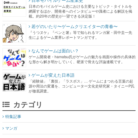
日本モバイルゲーム産業史
日本のモバイルゲーム史における主要なトピック・タイトルを
網羅するほか、開発者へのインタビューや識者による解説を掲
載。約20年の歴史が一望できる決定版！
若ゲのいたり〜ゲームクリエイターの青春〜
『うつヌケ』『ペンと箸』等で知られるマンガ家・田中圭一先
生によるゲーム業界レポートマンガです。
なんでゲームは面白い？
ゲーム開発者・hamatsu氏がゲームの魅力を画面や操作の具体的
な形から解き明かしていく、硬派で骨太な評論連載です。
ゲームが変えた日本語
「経験値」「裏技」「ラスボス」… ゲームにまつわる言葉の起
源や用法の変遷を、コンピューター文化史研究家・タイニーP氏
が徹底調査。
カテゴリ
特集記事
マンガ