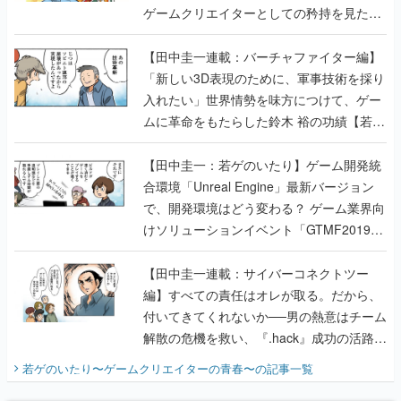
ゲームクリエイターとしての矜持を見た
【若ゲのいたり最終回】
【田中圭一連載：バーチャファイター編】
「新しい3D表現のために、軍事技術を採り
入れたい」世界情勢を味方につけて、ゲー
ムに革命をもたらした鈴木 裕の功績【若ゲ
のいたり】
【田中圭一：若ゲのいたり】ゲーム開発統
合環境「Unreal Engine」最新バージョン
で、開発環境はどう変わる？ ゲーム業界向
けソリューションイベント「GTMF2019」
に行って、より理解を深めよう【PR】
【田中圭一連載：サイバーコネクトツー
編】すべての責任はオレが取る。だから、
付いてきてくれないか──男の熱意はチーム
解散の危機を救い、『.hack』成功の活路を
開く。業界の快男児・松山 洋に流れる血は
若ゲのいたり〜ゲームクリエイターの青春〜
の記事一覧
『少年ジャンプ』色だった【若ゲのいた