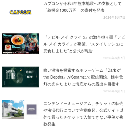
カプコンが令和8年熊本地震への支援として
「義援金1000万円」の寄付を発表
2026年8月7日
『デビル メイ クライ 5』の激辛担々麺「デビ
ル メイ カライ」が爆誕。“スタイリッシュに
完食しました”と公式が報告
2026年8月7日
暗い深海を探索するホラーゲーム『Dark of
the Depths』がSteamにて配信開始。懐中電
灯の光をたよりに海底からの脱出を目指す
2026年8月7日
ニンテンドーミュージアム、チケットの転売
や決済代行について注意喚起。公式サイト以
外で買ったチケットで入館できない事例が複
数発生