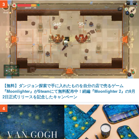
3
【無料】ダンジョン探索で手に入れたものを自分の店で売るゲーム
『Moonlighter』がSteamにて無料配布中！続編『Moonlighter 2』の9月
2日正式リリースを記念したキャンペーン
4