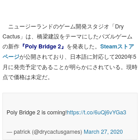
マンガ
女性向け
ニュージーランドのゲーム開発スタジオ「Dry
アプリレビュー
Cactus」は、橋梁建設をテーマにしたパズルゲーム
の新作
を発表した。
『Poly Bridge 2』
Steamストア
その他
が公開されており、日本語に対応して2020年5
ページ
電ファミニコゲーマーとは？
月に発売予定であることが明らかにされている。現時
点で価格は未定だ。
運営：株式会社マレ
Poly Bridge 2 is coming!
https://t.co/6uQj6vYGa3
— patrick (@drycactusgames)
March 27, 2020