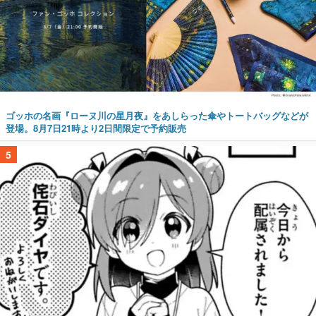
ゴッホの名画『ローヌ川の星月夜』をあしらった傘やトートバッグなどが
登場。8月7日21時より2日間限定で予約販売
5