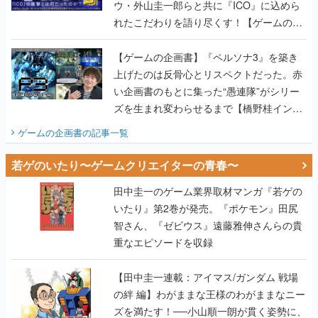
ウ・外山圭一郎らと共に『ICO』に込めら
れたこだわりを語り尽くす！【ゲームの企
画書】
【ゲームの企画書】『ペルソナ3』を築き
上げたのは反骨心とリスペクトだった。赤
い企画書のもとに集った“愚連隊”がシリー
ズを生まれ変わらせるまで【橋野桂インタ
ビュー】
ゲームの企画書
の記事一覧
若ゲのいたり〜ゲームクリエイターの青春〜
田中圭一のゲーム業界取材マンガ『若ゲの
いたり』第2巻が発売。『ポケモン』田尻
智さん、『ゼビウス』遠藤雅伸さんらの貴
重なエピソードを収録
【田中圭一連載：アイマス/ガンダム 戦場
の絆 編】わがままな王様のわがままなニー
ズを満たす！──小山順一朗が貫く姿勢に、