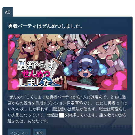
AD
勇者パーティはぜんめつしました。
“ぜんめつ”してしまった勇者パーティから1人だけ選んで、ともに迷
宮からの脱出を目指すダンジョン探索RPGです。 ただし勇者は「は
い/いいえ」しか喋れず、魔法使いは魔法が使えず、戦士は可愛らし
い人形になっていて、僧侶は██を崇拝しています。誰を救うのかを
選ぶのは、あなたです。
インディー
RPG