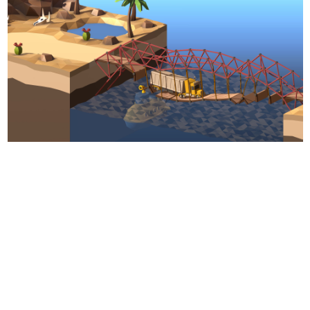
日本のコンテンツ産業やカルチャーに与えた影響を探る企
画です。
日本モバイルゲーム産業史
日本のモバイルゲーム史における主要なトピック・タイト
ルを網羅するほか、開発者へのインタビューや識者による
解説を掲載。約20年の歴史が一望できる決定版！
若ゲのいたり〜ゲームクリエイターの青春〜
『うつヌケ』『ペンと箸』等で知られるマンガ家・田中圭
一先生によるゲーム業界レポートマンガです。
なんでゲームは面白い？
ゲーム開発者・hamatsu氏がゲームの魅力を画面や操作の
具体的な形から解き明かしていく、硬派で骨太な評論連載
です。
ゲームが変えた日本語
「経験値」「裏技」「ラスボス」… ゲームにまつわる言葉
の起源や用法の変遷を、コンピューター文化史研究家・タ
イニーP氏が徹底調査。
カテゴリ
特集記事