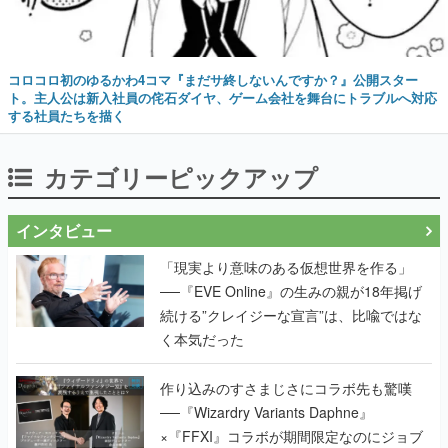
コロコロ初のゆるかわ4コマ『まだサ終しないんですか？』公開スター
ト。主人公は新入社員の侘石ダイヤ、ゲーム会社を舞台にトラブルへ対応
する社員たちを描く
カテゴリーピックアップ
インタビュー
「現実より意味のある仮想世界を作る」
──『EVE Online』の生みの親が18年掲げ
続ける”クレイジーな宣言”は、比喩ではな
く本気だった
作り込みのすさまじさにコラボ先も驚嘆
──『Wizardry Variants Daphne』
×『FFXI』コラボが期間限定なのにジョブ