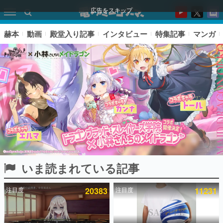
広告をスキップ
赫本
動画
殿堂入り記事
インタビュー
特集記事
マンガ
いま読まれている記事
ピックアップ
注目度
20383
注目度
11231
電ファミのいま読まれている記事ランキング
アプリセール情報