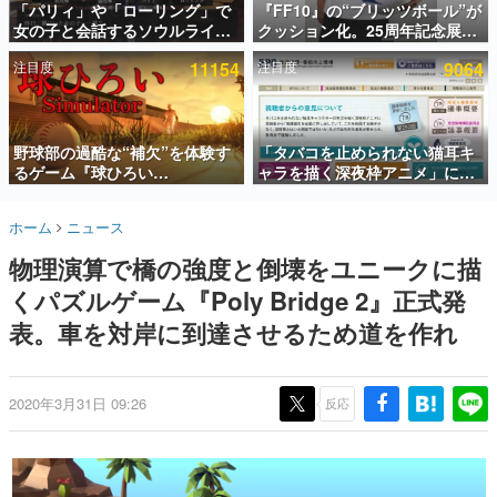
「パリィ」や「ローリング」で
『FF10』の“ブリッツボール”が
女の子と会話するソウルライク
クッション化。25周年記念展
インタビュー
恋愛ゲーム『小早川さんはソウ
「FINAL FANTASY X
注目度
11154
注目度
9064
ルライク』無料公開。返事に失
MUSEUM-幻光の記憶-」のグッ
連載・特集一覧
敗すると「YOU DIED」
ズ情報が一部公開
殿堂入り記事
SNS拡散数が数千以上！ ページビュー数万以上！ などな
野球部の過酷な“補欠”を体験す
「タバコを止められない猫耳キ
ど。多くの人々に読まれた、電ファミ渾身の“殿堂入り”記
るゲーム『球ひろい
ャラを描く深夜枠アニメ」に視
事をまとめました。
Simulator』が「1件」のウィッ
聴者の一部から批判意見。違法
シュリストをもとにチェコ語に
薬物の使用と思しき描写も含め
ゲームの企画書
ホーム
ニュース
対応しSNSで話題に。『キング
て、BPOが議論を交わす
名作ゲームクリエイターの方々に製作時のエピソードをお
聞きし、ヒットする企画（ゲーム）とは何か？を探ってい
ダム・カム』開発元やチェコの
物理演算で橋の強度と倒壊をユニークに描
きます。
プロ野球選手から称賛の声
くパズルゲーム『Poly Bridge 2』正式発
赫本
この物語を解いてはいけない。『赫本』は、〈試験問題〉
表。車を対岸に到達させるため道を作れ
の形をした短編ホラー小説集です。
新世代に訊く
2020年3月31日 09:26
反応
これからのデジタルゲーム市場を担う若きクリエイター達
の姿を追い、彼らのルーツと情熱を探っていきます。
ゲーム世代の作家たち
ゲームに多大な影響を受けた作家さんに取材し、ゲームが