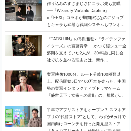
作り込みのすさまじさにコラボ先も驚嘆
──『Wizardry Variants Daphne』
×『FFXI』コラボが期間限定なのにジョブ
もキャラも武器も戦闘システムもワンオフ
で作り込まれた理由を両ディレクターに聞
く
『TATSUJIN』の弓削雅稔×『ライデンファ
イターズ』の齋藤貴幸──かつて縦シュー全
盛期を支えていた2人が、30年後に同じ会
社で机を並べる理由とは。新作
『TATSUJIN EXTREME』で初タッグを組
んだレジェンド2人に訊く開発秘話
実写映像1000分、ルート分岐100種類以
上。配信開始5日で100万本を売った、中国
発の実写インタラクティブドラマゲーム
『盛世天下：女帝への道II』の、規模が違
うこだわりをプロデューサーに聞いた
半年でアプリストアをオープン？ スマホア
プリの“代替ストア”として、わずか6ヵ月で
国内向けローンチを行った発見型ストア
『あっぷアリーナ！』仕掛け人に話を聞い