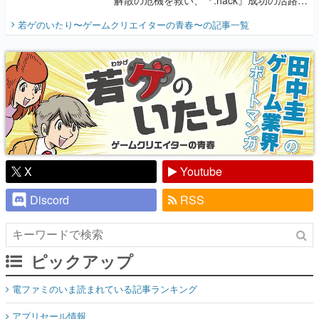
開く。業界の快男児・松山 洋に流れる血は
若ゲのいたり〜ゲームクリエイターの青春〜
の記事一覧
『少年ジャンプ』色だった【若ゲのいた
り】
X
Youtube
Discord
RSS
ピックアップ
電ファミのいま読まれている記事ランキング
アプリセール情報