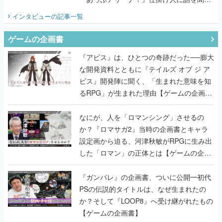
てみた
インタビュー
の記事一覧
ゲームの企画書
『アビス』は、ひとつの奇跡だった──膨大
な開発資料とともに『テイルズ オブ ジ ア
ビス』開発陣に聞く、「生まれた意味を知
るRPG」が生まれた理由【ゲームの企画
書】
なにが、人を「ロマンシング」させるの
か？『ロマサガ2』当時の企画書とキャラ
設定画から迫る、河津秋敏がRPGに生み出
した「ロマン」の正体とは【ゲームの企画
書】
『ガンパレ』の企画書、ついに公開━初代
PSの伝説的タイトルは、なぜ生まれたの
か？そして『LOOP8』へ受け継がれたもの
【ゲームの企画書】