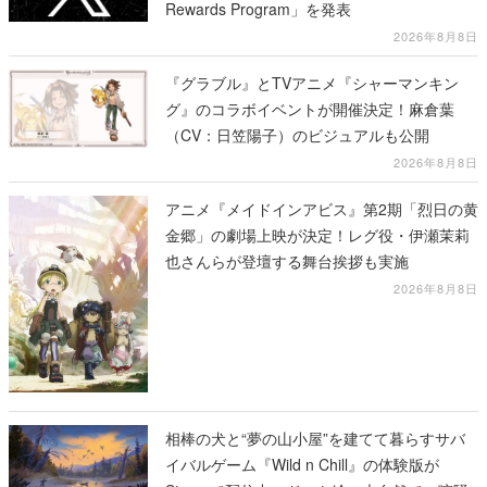
Rewards Program」を発表
2026年8月8日
『グラブル』とTVアニメ『シャーマンキン
グ』のコラボイベントが開催決定！麻倉葉
（CV：日笠陽子）のビジュアルも公開
2026年8月8日
アニメ『メイドインアビス』第2期「烈日の黄
金郷」の劇場上映が決定！レグ役・伊瀬茉莉
也さんらが登壇する舞台挨拶も実施
2026年8月8日
相棒の犬と“夢の山小屋”を建てて暮らすサバ
イバルゲーム『Wild n Chill』の体験版が