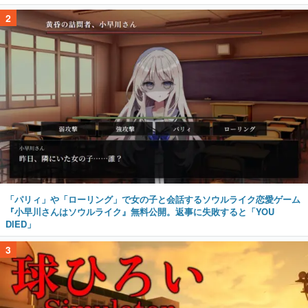
2
「パリィ」や「ローリング」で女の子と会話するソウルライク恋愛ゲーム
『小早川さんはソウルライク』無料公開。返事に失敗すると「YOU
DIED」
3