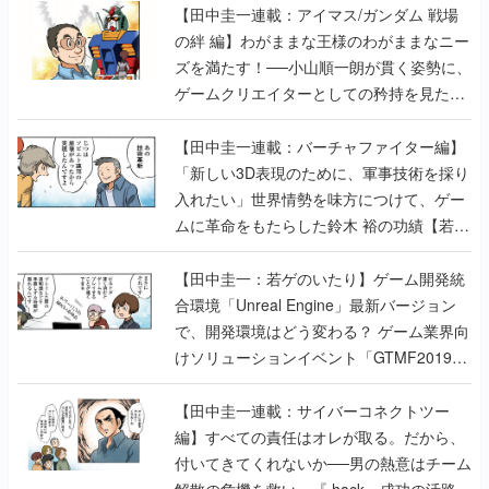
【田中圭一連載：アイマス/ガンダム 戦場
の絆 編】わがままな王様のわがままなニー
ズを満たす！──小山順一朗が貫く姿勢に、
ゲームクリエイターとしての矜持を見た
【若ゲのいたり最終回】
【田中圭一連載：バーチャファイター編】
「新しい3D表現のために、軍事技術を採り
入れたい」世界情勢を味方につけて、ゲー
ムに革命をもたらした鈴木 裕の功績【若ゲ
のいたり】
【田中圭一：若ゲのいたり】ゲーム開発統
合環境「Unreal Engine」最新バージョン
で、開発環境はどう変わる？ ゲーム業界向
けソリューションイベント「GTMF2019」
に行って、より理解を深めよう【PR】
【田中圭一連載：サイバーコネクトツー
編】すべての責任はオレが取る。だから、
付いてきてくれないか──男の熱意はチーム
解散の危機を救い、『.hack』成功の活路を