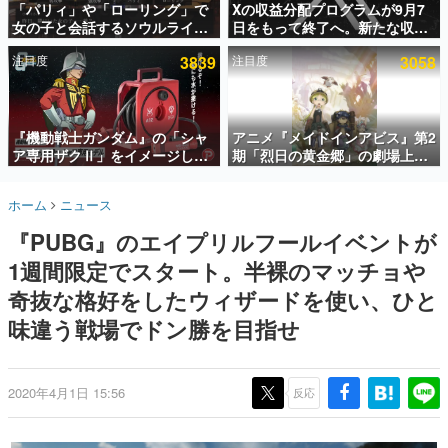
「パリィ」や「ローリング」で
Xの収益分配プログラムが9月7
女の子と会話するソウルライク
日をもって終了へ。新たな収益
インタビュー
恋愛ゲーム『小早川さんはソウ
化制度「Original Content
注目度
3839
注目度
3058
ルライク』無料公開。返事に失
Rewards Program」を発表
連載・特集一覧
敗すると「YOU DIED」
殿堂入り記事
SNS拡散数が数千以上！ ページビュー数万以上！ などな
『機動戦士ガンダム』の「シャ
アニメ『メイドインアビス』第2
ど。多くの人々に読まれた、電ファミ渾身の“殿堂入り”記
ア専用ザクⅡ」をイメージした
期「烈日の黄金郷」の劇場上映
事をまとめました。
散水ホースリールが予約開始。
が決定！レグ役・伊瀬茉莉也さ
本体にはシャアのパーソナルマ
んらが登壇する舞台挨拶も実施
ゲームの企画書
ホーム
ニュース
ークやジオン公国軍のエンブレ
名作ゲームクリエイターの方々に製作時のエピソードをお
聞きし、ヒットする企画（ゲーム）とは何か？を探ってい
ム、型式番号などを配置
『PUBG』のエイプリルフールイベントが
きます。
1週間限定でスタート。半裸のマッチョや
赫本
この物語を解いてはいけない。『赫本』は、〈試験問題〉
奇抜な格好をしたウィザードを使い、ひと
の形をした短編ホラー小説集です。
味違う戦場でドン勝を目指せ
新世代に訊く
これからのデジタルゲーム市場を担う若きクリエイター達
の姿を追い、彼らのルーツと情熱を探っていきます。
2020年4月1日 15:56
反応
ゲーム世代の作家たち
ゲームに多大な影響を受けた作家さんに取材し、ゲームが