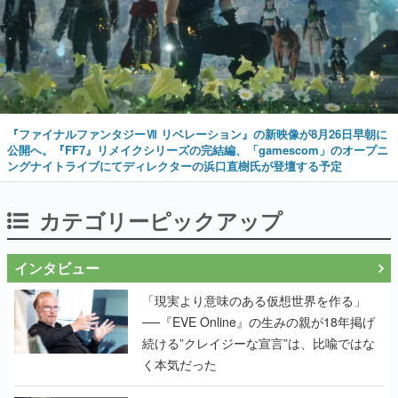
『ファイナルファンタジーⅦ リベレーション』の新映像が8月26日早朝に
公開へ。『FF7』リメイクシリーズの完結編、「gamescom」のオープニ
ングナイトライブにてディレクターの浜口直樹氏が登壇する予定
カテゴリーピックアップ
インタビュー
「現実より意味のある仮想世界を作る」
──『EVE Online』の生みの親が18年掲げ
続ける”クレイジーな宣言”は、比喩ではな
く本気だった