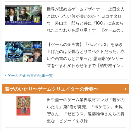
世界が認めるゲームデザイナー・上田文人
とはいったい何が凄いのか？ ヨコオタロ
ウ・外山圭一郎らと共に『ICO』に込めら
れたこだわりを語り尽くす！【ゲームの企
画書】
【ゲームの企画書】『ペルソナ3』を築き
上げたのは反骨心とリスペクトだった。赤
い企画書のもとに集った“愚連隊”がシリー
ズを生まれ変わらせるまで【橋野桂インタ
ビュー】
ゲームの企画書
の記事一覧
若ゲのいたり〜ゲームクリエイターの青春〜
田中圭一のゲーム業界取材マンガ『若ゲの
いたり』第2巻が発売。『ポケモン』田尻
智さん、『ゼビウス』遠藤雅伸さんらの貴
重なエピソードを収録