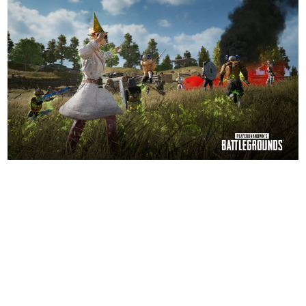
日本のコンテンツ産業やカルチャーに与えた影響を探る企
画です。
日本モバイルゲーム産業史
日本のモバイルゲーム史における主要なトピック・タイト
ルを網羅するほか、開発者へのインタビューや識者による
解説を掲載。約20年の歴史が一望できる決定版！
若ゲのいたり〜ゲームクリエイターの青春〜
『うつヌケ』『ペンと箸』等で知られるマンガ家・田中圭
一先生によるゲーム業界レポートマンガです。
なんでゲームは面白い？
ゲーム開発者・hamatsu氏がゲームの魅力を画面や操作の
具体的な形から解き明かしていく、硬派で骨太な評論連載
です。
ゲームが変えた日本語
「経験値」「裏技」「ラスボス」… ゲームにまつわる言葉
の起源や用法の変遷を、コンピューター文化史研究家・タ
イニーP氏が徹底調査。
カテゴリ
特集記事