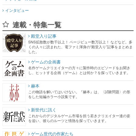
インタビュー
連載・特集一覧
殿堂入り記事
SNS拡散数が数千以上！ ページビュー数万以上！ などなど。多
くの人々に読まれた、電ファミ渾身の“殿堂入り”記事をまとめま
した。
ゲームの企画書
名作ゲームクリエイターの方々に製作時のエピソードをお聞き
し、ヒットする企画（ゲーム）とは何か？を探っていきます。
赫本
この物語を解いてはいけない。『赫本』は、〈試験問題〉の形
をした短編ホラー小説集です。
新世代に訊く
これからのデジタルゲーム市場を担う若きクリエイター達の姿
を追い、彼らのルーツと情熱を探っていきます。
ゲーム世代の作家たち