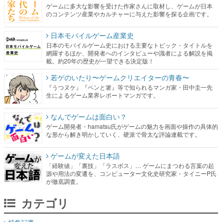
ゲームに多大な影響を受けた作家さんに取材し、ゲームが日本
のコンテンツ産業やカルチャーに与えた影響を探る企画です。
日本モバイルゲーム産業史
日本のモバイルゲーム史における主要なトピック・タイトルを
網羅するほか、開発者へのインタビューや識者による解説を掲
載。約20年の歴史が一望できる決定版！
若ゲのいたり〜ゲームクリエイターの青春〜
『うつヌケ』『ペンと箸』等で知られるマンガ家・田中圭一先
生によるゲーム業界レポートマンガです。
なんでゲームは面白い？
ゲーム開発者・hamatsu氏がゲームの魅力を画面や操作の具体的
な形から解き明かしていく、硬派で骨太な評論連載です。
ゲームが変えた日本語
「経験値」「裏技」「ラスボス」… ゲームにまつわる言葉の起
源や用法の変遷を、コンピューター文化史研究家・タイニーP氏
が徹底調査。
カテゴリ