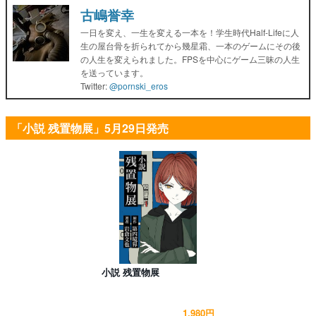
古嶋誉幸
一日を変え、一生を変える一本を！学生時代Half-Lifeに人
生の屋台骨を折られてから幾星霜、一本のゲームにその後
の人生を変えられました。FPSを中心にゲーム三昧の人生
を送っています。
Twitter:
@pornski_eros
「小説 残置物展」5月29日発売
小説 残置物展
1,980円