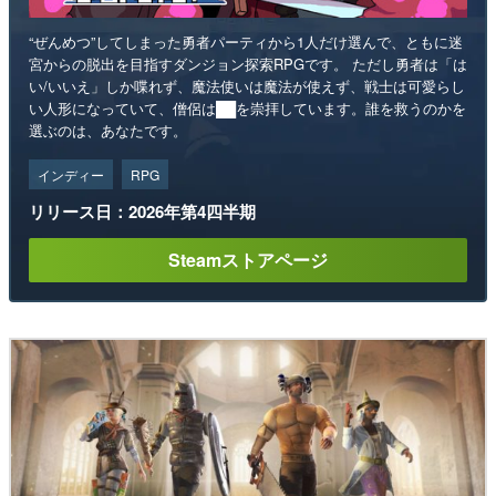
“ぜんめつ”してしまった勇者パーティから1人だけ選んで、ともに迷
宮からの脱出を目指すダンジョン探索RPGです。 ただし勇者は「は
い/いいえ」しか喋れず、魔法使いは魔法が使えず、戦士は可愛らし
い人形になっていて、僧侶は██を崇拝しています。誰を救うのかを
選ぶのは、あなたです。
インディー
RPG
リリース日：2026年第4四半期
Steamストアページ