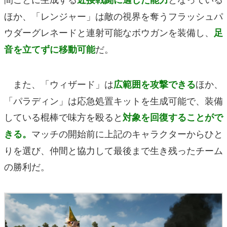
ほか、「レンジャー」は敵の視界を奪うフラッシュパ
ウダーグレネードと連射可能なボウガンを装備し、
足
だ。
音を立てずに移動可能
また、「ウィザード」は
ほか、
広範囲を攻撃できる
「パラディン」は応急処置キットを生成可能で、装備
している棍棒で味方を殴ると
対象を回復することがで
マッチの開始前に上記のキャラクターからひと
きる。
りを選び、仲間と協力して最後まで生き残ったチーム
の勝利だ。