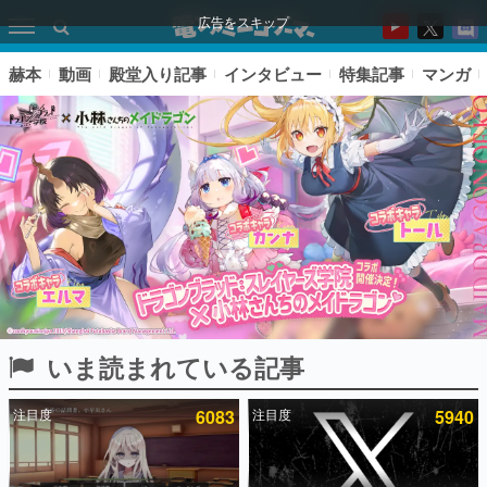
広告をスキップ
赫本
動画
殿堂入り記事
インタビュー
特集記事
マンガ
いま読まれている記事
ピックアップ
注目度
6083
注目度
5940
電ファミのいま読まれている記事ランキング
アプリセール情報