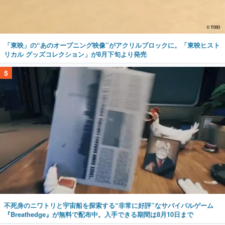
「東映」の“あのオープニング映像”がアクリルブロックに。「東映ヒスト
リカル グッズコレクション」が8月下旬より発売
5
不死身のニワトリと宇宙船を探索する“非常に好評”なサバイバルゲーム
『Breathedge』が無料で配布中。入手できる期間は8月10日まで