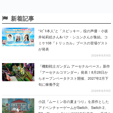
新着記事
“ｽﾋﾟｷ本人”と「スピッキー」役の声優・小坂
井祐莉絵さん&パク・シユンさんが集結。コ
ミケ108『トリッカル』ブースの登場ゲスト
が発表
2026年8月9日
『機動戦士ガンダム アーセナルベース』新作
『アーセナルコマンダー』発表！8月28日か
らオープンベータテスト開催、2027年2月下
旬に稼働予定
2026年8月9日
小説『ムーミン谷の夏まつり』を原作とした
アドベンチャーゲームがSwitch、Switch 2、