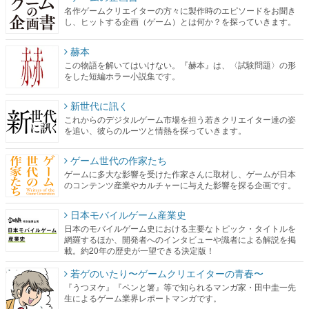
名作ゲームクリエイターの方々に製作時のエピソードをお聞き
し、ヒットする企画（ゲーム）とは何か？を探っていきます。
赫本
この物語を解いてはいけない。『赫本』は、〈試験問題〉の形
をした短編ホラー小説集です。
新世代に訊く
これからのデジタルゲーム市場を担う若きクリエイター達の姿
を追い、彼らのルーツと情熱を探っていきます。
ゲーム世代の作家たち
ゲームに多大な影響を受けた作家さんに取材し、ゲームが日本
のコンテンツ産業やカルチャーに与えた影響を探る企画です。
日本モバイルゲーム産業史
日本のモバイルゲーム史における主要なトピック・タイトルを
網羅するほか、開発者へのインタビューや識者による解説を掲
載。約20年の歴史が一望できる決定版！
若ゲのいたり〜ゲームクリエイターの青春〜
『うつヌケ』『ペンと箸』等で知られるマンガ家・田中圭一先
生によるゲーム業界レポートマンガです。