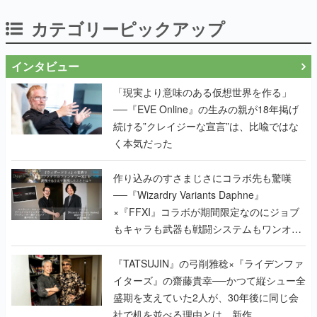
カテゴリーピックアップ
インタビュー
「現実より意味のある仮想世界を作る」
──『EVE Online』の生みの親が18年掲げ
続ける”クレイジーな宣言”は、比喩ではな
く本気だった
作り込みのすさまじさにコラボ先も驚嘆
──『Wizardry Variants Daphne』
×『FFXI』コラボが期間限定なのにジョブ
もキャラも武器も戦闘システムもワンオフ
で作り込まれた理由を両ディレクターに聞
く
『TATSUJIN』の弓削雅稔×『ライデンファ
イターズ』の齋藤貴幸──かつて縦シュー全
盛期を支えていた2人が、30年後に同じ会
社で机を並べる理由とは。新作