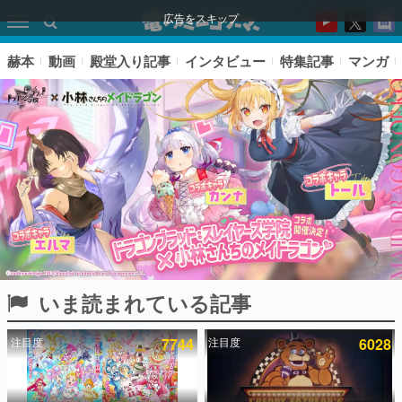
広告をスキップ
赫本
動画
殿堂入り記事
インタビュー
特集記事
マンガ
いま読まれている記事
ピックアップ
注目度
7744
注目度
6028
電ファミのいま読まれている記事ランキング
アプリセール情報