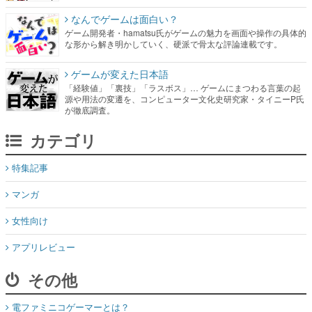
なんでゲームは面白い？
ゲーム開発者・hamatsu氏がゲームの魅力を画面や操作の具体的
な形から解き明かしていく、硬派で骨太な評論連載です。
ゲームが変えた日本語
「経験値」「裏技」「ラスボス」… ゲームにまつわる言葉の起
源や用法の変遷を、コンピューター文化史研究家・タイニーP氏
が徹底調査。
カテゴリ
特集記事
マンガ
女性向け
アプリレビュー
その他
電ファミニコゲーマーとは？