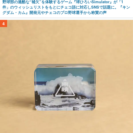
野球部の過酷な“補欠”を体験するゲーム『球ひろいSimulator』が「1
件」のウィッシュリストをもとにチェコ語に対応しSNSで話題に。『キン
グダム・カム』開発元やチェコのプロ野球選手から称賛の声
4