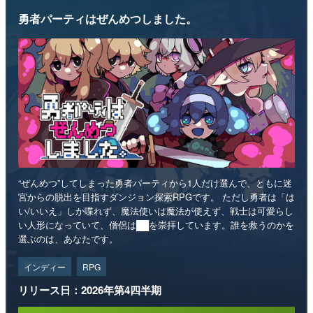
勇者パーティはぜんめつしました。
“ぜんめつ”してしまった勇者パーティから1人だけ選んで、ともに迷
宮からの脱出を目指すダンジョン探索RPGです。 ただし勇者は「は
い/いいえ」しか喋れず、魔法使いは魔法が使えず、戦士は可愛らし
い人形になっていて、僧侶は██を崇拝しています。誰を救うのかを
選ぶのは、あなたです。
インディー
RPG
リリース日：2026年第4四半期