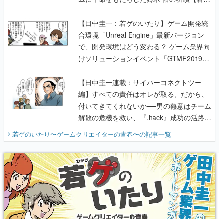
のいたり】
【田中圭一：若ゲのいたり】ゲーム開発統
合環境「Unreal Engine」最新バージョン
で、開発環境はどう変わる？ ゲーム業界向
けソリューションイベント「GTMF2019」
に行って、より理解を深めよう【PR】
【田中圭一連載：サイバーコネクトツー
編】すべての責任はオレが取る。だから、
付いてきてくれないか──男の熱意はチーム
解散の危機を救い、『.hack』成功の活路を
開く。業界の快男児・松山 洋に流れる血は
若ゲのいたり〜ゲームクリエイターの青春〜
の記事一覧
『少年ジャンプ』色だった【若ゲのいた
り】