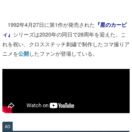
マンガ
女性向け
1992年4月27日に第1作が発売された
『星のカービ
アプリレビュー
シリーズは2020年の同日で28周年を迎えた。こ
ィ』
れを祝い、クロスステッチ刺繍で制作したコマ撮りア
その他
ニメを
したファンが登場している。
公開
電ファミニコゲーマーとは？
運営：株式会社マレ
AD