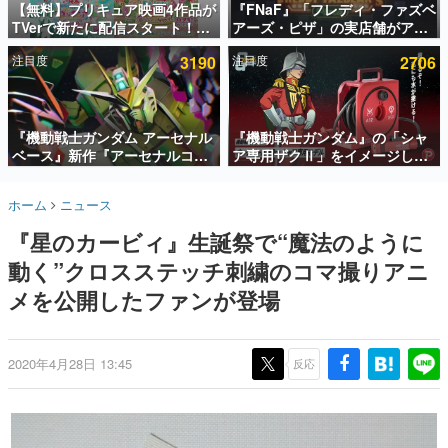
【無料】プリキュア映画4作品が
『FNaF』「フレディ・ファズベ
TVerで新たに配信スタート！な
アーズ・ピザ」の実店舗がアメ
インタビュー
んと2018年～2024年の映画ほぼ
リカの商業施設「American
注目度
3190
注目度
2706
すべてが見放題に、ぶっちゃけ
Dream」に2027年オープン！
連載・特集一覧
ありえないラインナップ
ScottGamesとの共同開発、食
事だけでなくステージショーや
殿堂入り記事
没入型のホラー体験も楽しめる
SNS拡散数が数千以上！ ページビュー数万以上！ などな
『機動戦士ガンダム アーセナル
『機動戦士ガンダム』の「シャ
ど。多くの人々に読まれた、電ファミ渾身の“殿堂入り”記
ベース』新作『アーセナルコマ
ア専用ザクⅡ」をイメージした
事をまとめました。
ンダー』発表！8月28日からオ
散水ホースリールが予約開始。
ープンベータテスト開催、2027
本体にはシャアのパーソナルマ
ゲームの企画書
ホーム
ニュース
年2月下旬に稼働予定
ークやジオン公国軍のエンブレ
名作ゲームクリエイターの方々に製作時のエピソードをお
聞きし、ヒットする企画（ゲーム）とは何か？を探ってい
ム、型式番号などを配置
『星のカービィ』生誕祭で“魔法のように
きます。
動く”クロスステッチ刺繍のコマ撮りアニ
赫本
この物語を解いてはいけない。『赫本』は、〈試験問題〉
メを公開したファンが登場
の形をした短編ホラー小説集です。
新世代に訊く
2020年4月28日 13:45
反応
これからのデジタルゲーム市場を担う若きクリエイター達
の姿を追い、彼らのルーツと情熱を探っていきます。
ゲーム世代の作家たち
ゲームに多大な影響を受けた作家さんに取材し、ゲームが