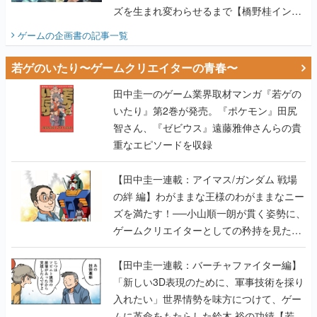
ズを生まれ変わらせるまで【橋野桂インタ
ビュー】
ゲームの企画書
の記事一覧
若ゲのいたり〜ゲームクリエイターの青春〜
田中圭一のゲーム業界取材マンガ『若ゲの
いたり』第2巻が発売。『ポケモン』田尻
智さん、『ゼビウス』遠藤雅伸さんらの貴
重なエピソードを収録
【田中圭一連載：アイマス/ガンダム 戦場
の絆 編】わがままな王様のわがままなニー
ズを満たす！──小山順一朗が貫く姿勢に、
ゲームクリエイターとしての矜持を見た
【若ゲのいたり最終回】
【田中圭一連載：バーチャファイター編】
「新しい3D表現のために、軍事技術を採り
入れたい」世界情勢を味方につけて、ゲー
ムに革命をもたらした鈴木 裕の功績【若ゲ