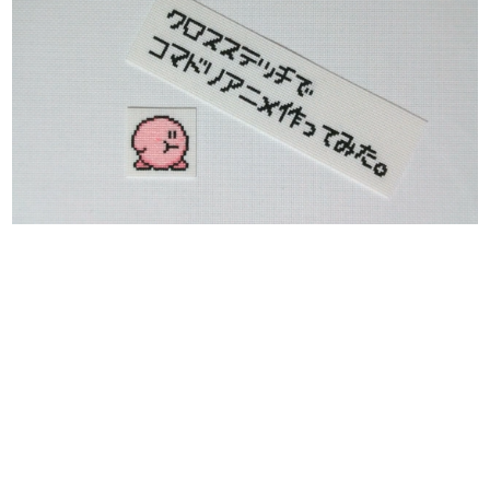
日本のコンテンツ産業やカルチャーに与えた影響を探る企
画です。
日本モバイルゲーム産業史
日本のモバイルゲーム史における主要なトピック・タイト
ルを網羅するほか、開発者へのインタビューや識者による
解説を掲載。約20年の歴史が一望できる決定版！
若ゲのいたり〜ゲームクリエイターの青春〜
『うつヌケ』『ペンと箸』等で知られるマンガ家・田中圭
一先生によるゲーム業界レポートマンガです。
なんでゲームは面白い？
ゲーム開発者・hamatsu氏がゲームの魅力を画面や操作の
具体的な形から解き明かしていく、硬派で骨太な評論連載
です。
ゲームが変えた日本語
「経験値」「裏技」「ラスボス」… ゲームにまつわる言葉
の起源や用法の変遷を、コンピューター文化史研究家・タ
イニーP氏が徹底調査。
カテゴリ
特集記事