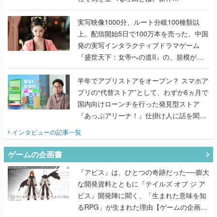
『TATSUJIN EXTREME』で初タッグを組
んだレジェンド2人に訊く開発秘話
実写映像1000分、ルート分岐100種類以
上。配信開始5日で100万本を売った、中国
発の実写インタラクティブドラマゲーム
『盛世天下：女帝への道II』の、規模が違
うこだわりをプロデューサーに聞いた
半年でアプリストアをオープン？ スマホア
プリの“代替ストア”として、わずか6ヵ月で
国内向けローンチを行った発見型ストア
『あっぷアリーナ！』仕掛け人に話を聞い
てみた
インタビュー
の記事一覧
ゲームの企画書
『アビス』は、ひとつの奇跡だった──膨大
な開発資料とともに『テイルズ オブ ジ ア
ビス』開発陣に聞く、「生まれた意味を知
るRPG」が生まれた理由【ゲームの企画