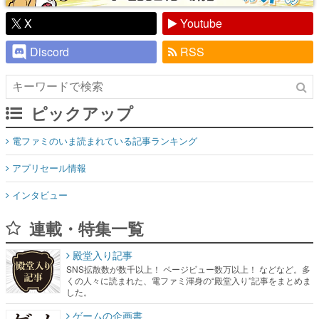
X
Youtube
Discord
RSS
ピックアップ
電ファミのいま読まれている記事ランキング
アプリセール情報
インタビュー
連載・特集一覧
殿堂入り記事
SNS拡散数が数千以上！ ページビュー数万以上！ などなど。多
くの人々に読まれた、電ファミ渾身の“殿堂入り”記事をまとめま
した。
ゲームの企画書