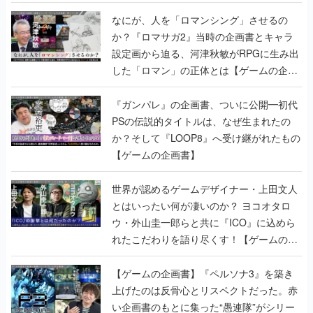
書】
なにが、人を「ロマンシング」させるの
か？『ロマサガ2』当時の企画書とキャラ
設定画から迫る、河津秋敏がRPGに生み出
した「ロマン」の正体とは【ゲームの企画
書】
『ガンパレ』の企画書、ついに公開━初代
PSの伝説的タイトルは、なぜ生まれたの
か？そして『LOOP8』へ受け継がれたもの
【ゲームの企画書】
世界が認めるゲームデザイナー・上田文人
とはいったい何が凄いのか？ ヨコオタロ
ウ・外山圭一郎らと共に『ICO』に込めら
れたこだわりを語り尽くす！【ゲームの企
画書】
【ゲームの企画書】『ペルソナ3』を築き
上げたのは反骨心とリスペクトだった。赤
い企画書のもとに集った“愚連隊”がシリー