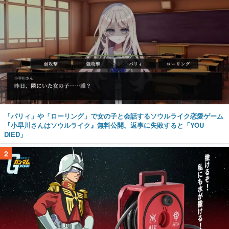
「パリィ」や「ローリング」で女の子と会話するソウルライク恋愛ゲーム
『小早川さんはソウルライク』無料公開。返事に失敗すると「YOU
DIED」
2