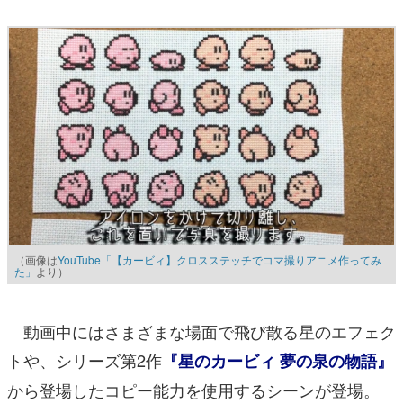
（画像は
YouTube「【カービィ】クロスステッチでコマ撮りアニメ作ってみ
た」
より）
動画中にはさまざまな場面で飛び散る星のエフェク
トや、シリーズ第2作
『星のカービィ 夢の泉の物語』
から登場したコピー能力を使用するシーンが登場。