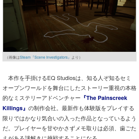
（画像は
Steam『Scene Investigators』
より）
本作を手掛けるEQ Studiosは、知る人ぞ知るセミ
オープンワールドを舞台にしたストーリー重視の本格
的なミステリーアドベンチャー
『The Painscreek
の制作会社。最新作も体験版をプレイする
Killings』
限りではかなり気合いの入った作品となっているよう
だ。プレイヤーを甘やかさずメモ取りは必須、歯ごた
えがある謎解きに挑戦することになる。