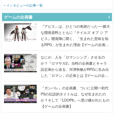
てみた
インタビュー
の記事一覧
ゲームの企画書
『アビス』は、ひとつの奇跡だった──膨大
な開発資料とともに『テイルズ オブ ジ ア
ビス』開発陣に聞く、「生まれた意味を知
るRPG」が生まれた理由【ゲームの企画
書】
なにが、人を「ロマンシング」させるの
か？『ロマサガ2』当時の企画書とキャラ
設定画から迫る、河津秋敏がRPGに生み出
した「ロマン」の正体とは【ゲームの企画
書】
『ガンパレ』の企画書、ついに公開━初代
PSの伝説的タイトルは、なぜ生まれたの
か？そして『LOOP8』へ受け継がれたもの
【ゲームの企画書】