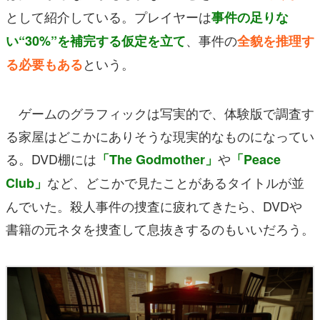
として紹介している。プレイヤーは
事件の足りな
、事件の
い“30%”を補完する仮定を立て
全貌を推理す
という。
る必要もある
ゲームのグラフィックは写実的で、体験版で調査す
る家屋はどこかにありそうな現実的なものになってい
る。DVD棚には
や
「The Godmother」
「Peace
など、どこかで見たことがあるタイトルが並
Club」
んでいた。殺人事件の捜査に疲れてきたら、DVDや
書籍の元ネタを捜査して息抜きするのもいいだろう。