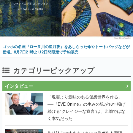
ゴッホの名画『ローヌ川の星月夜』をあしらった傘やトートバッグなどが
登場。8月7日21時より2日間限定で予約販売
カテゴリーピックアップ
インタビュー
「現実より意味のある仮想世界を作る」
──『EVE Online』の生みの親が18年掲げ
続ける”クレイジーな宣言”は、比喩ではな
く本気だった
作り込みのすさまじさにコラボ先も驚嘆