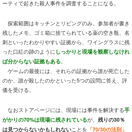
ーティで起きた殺人事件を調査することになる。
探索範囲はキッチンとリビングのみ。参加者が書き
残したメモ、ゴミ箱に捨てられている薬の空き瓶、名
刺といったわかりやすい証拠から、ワイングラスに残
った口紅の跡のように
しっかりと現場を観察しなけれ
。
ば分からない証拠もある
ゲームの最後には、それらの証拠から誰が死亡した
のか、誰が殺したのかといった5つの設問に答え、評
価を受ける。
なおストアページには、現場には事件を解決する
手
が、
がかりの70%は現場に残されている
残りの30％
ことを
は見つからないかもしれない
「70/30の法則」