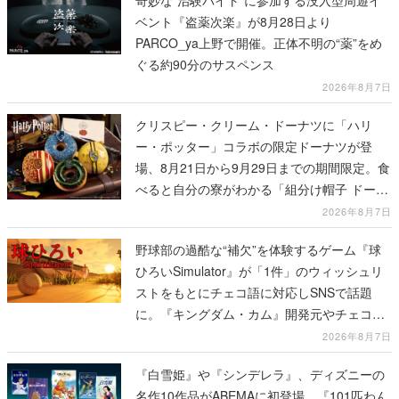
奇妙な“治験バイト”に参加する没入型周遊イ
ベント『盗薬次楽』が8月28日より
PARCO_ya上野で開催。正体不明の“薬”をめ
ぐる約90分のサスペンス
2026年8月7日
クリスピー・クリーム・ドーナツに「ハリ
ー・ポッター」コラボの限定ドーナツが登
場、8月21日から9月29日までの期間限定。食
べると自分の寮がわかる「組分け帽子 ドーナ
ツ」や4種セットの「ホグワーツ ボックス」
2026年8月7日
も
野球部の過酷な“補欠”を体験するゲーム『球
ひろいSimulator』が「1件」のウィッシュリ
ストをもとにチェコ語に対応しSNSで話題
に。『キングダム・カム』開発元やチェコの
プロ野球選手から称賛の声
2026年8月7日
『白雪姫』や『シンデレラ』、ディズニーの
名作10作品がABEMAに初登場。『101匹わん