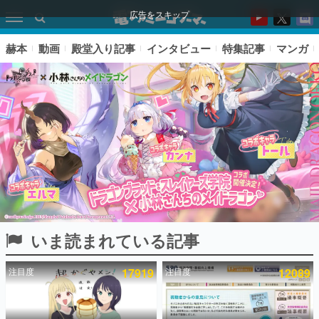
広告をスキップ
赫本
動画
殿堂入り記事
インタビュー
特集記事
マンガ
いま読まれている記事
ピックアップ
注目度
17919
注目度
12089
電ファミのいま読まれている記事ランキング
アプリセール情報