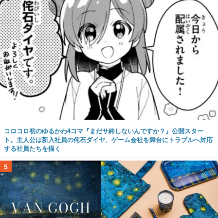
コロコロ初のゆるかわ4コマ『まだサ終しないんですか？』公開スター
ト。主人公は新入社員の侘石ダイヤ、ゲーム会社を舞台にトラブルへ対応
する社員たちを描く
5