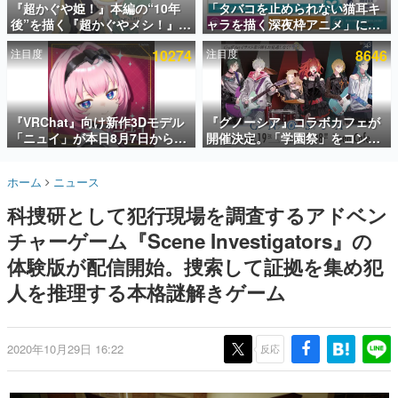
『超かぐや姫！』本編の“10年
「タバコを止められない猫耳キ
後”を描く『超かぐやメシ！』
ャラを描く深夜枠アニメ」に視
インタビュー
Web連載決定。新たなWebマン
聴者の一部から批判意見。違法
注目度
10274
注目度
8646
ガレーベル「ビビビコミック」
薬物の使用と思しき描写も含め
連載・特集一覧
にて特別話が掲載スタート、あ
て、BPOが議論を交わす
のお話には…まだ続きがある！
殿堂入り記事
SNS拡散数が数千以上！ ページビュー数万以上！ などな
『VRChat』向け新作3Dモデル
『グノーシア』コラボカフェが
ど。多くの人々に読まれた、電ファミ渾身の“殿堂入り”記
「ニュイ」が本日8月7日から
開催決定。「学園祭」をコンセ
事をまとめました。
BOOTHにて発売。瞳に光る星
プトに、模擬店やセツやSQ、ラ
や感情豊かな表情が、小悪魔か
キオたちが学祭バンドを楽しむ
ゲームの企画書
ホーム
ニュース
わいい
様子を切り取った新グッズが展
名作ゲームクリエイターの方々に製作時のエピソードをお
聞きし、ヒットする企画（ゲーム）とは何か？を探ってい
開
科捜研として犯行現場を調査するアドベン
きます。
チャーゲーム『Scene Investigators』の
赫本
この物語を解いてはいけない。『赫本』は、〈試験問題〉
体験版が配信開始。捜索して証拠を集め犯
の形をした短編ホラー小説集です。
人を推理する本格謎解きゲーム
新世代に訊く
これからのデジタルゲーム市場を担う若きクリエイター達
の姿を追い、彼らのルーツと情熱を探っていきます。
2020年10月29日 16:22
反応
ゲーム世代の作家たち
ゲームに多大な影響を受けた作家さんに取材し、ゲームが