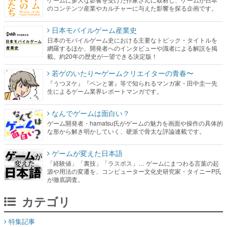
のコンテンツ産業やカルチャーに与えた影響を探る企画です。
日本モバイルゲーム産業史
日本のモバイルゲーム史における主要なトピック・タイトルを
網羅するほか、開発者へのインタビューや識者による解説を掲
載。約20年の歴史が一望できる決定版！
若ゲのいたり〜ゲームクリエイターの青春〜
『うつヌケ』『ペンと箸』等で知られるマンガ家・田中圭一先
生によるゲーム業界レポートマンガです。
なんでゲームは面白い？
ゲーム開発者・hamatsu氏がゲームの魅力を画面や操作の具体的
な形から解き明かしていく、硬派で骨太な評論連載です。
ゲームが変えた日本語
「経験値」「裏技」「ラスボス」… ゲームにまつわる言葉の起
源や用法の変遷を、コンピューター文化史研究家・タイニーP氏
が徹底調査。
カテゴリ
特集記事