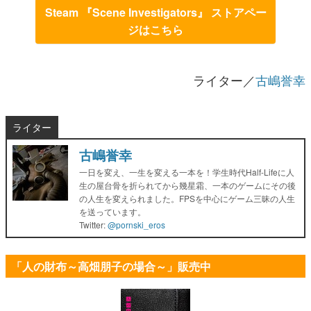
Steam 『Scene Investigators』 ストアペー
ジはこちら
ライター／
古嶋誉幸
ライター
古嶋誉幸
一日を変え、一生を変える一本を！学生時代Half-Lifeに人
生の屋台骨を折られてから幾星霜、一本のゲームにその後
の人生を変えられました。FPSを中心にゲーム三昧の人生
を送っています。
Twitter:
@pornski_eros
「人の財布～高畑朋子の場合～」販売中