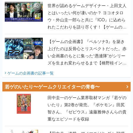
世界が認めるゲームデザイナー・上田文人
とはいったい何が凄いのか？ ヨコオタロ
ウ・外山圭一郎らと共に『ICO』に込めら
れたこだわりを語り尽くす！【ゲームの企
画書】
【ゲームの企画書】『ペルソナ3』を築き
上げたのは反骨心とリスペクトだった。赤
い企画書のもとに集った“愚連隊”がシリー
ズを生まれ変わらせるまで【橋野桂インタ
ビュー】
ゲームの企画書
の記事一覧
若ゲのいたり〜ゲームクリエイターの青春〜
田中圭一のゲーム業界取材マンガ『若ゲの
いたり』第2巻が発売。『ポケモン』田尻
智さん、『ゼビウス』遠藤雅伸さんらの貴
重なエピソードを収録