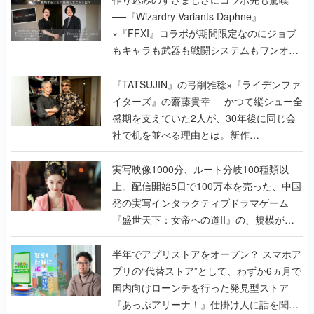
──『Wizardry Variants Daphne』
×『FFXI』コラボが期間限定なのにジョブ
もキャラも武器も戦闘システムもワンオフ
で作り込まれた理由を両ディレクターに聞
く
『TATSUJIN』の弓削雅稔×『ライデンファ
イターズ』の齋藤貴幸──かつて縦シュー全
盛期を支えていた2人が、30年後に同じ会
社で机を並べる理由とは。新作
『TATSUJIN EXTREME』で初タッグを組
んだレジェンド2人に訊く開発秘話
実写映像1000分、ルート分岐100種類以
上。配信開始5日で100万本を売った、中国
発の実写インタラクティブドラマゲーム
『盛世天下：女帝への道II』の、規模が違
うこだわりをプロデューサーに聞いた
半年でアプリストアをオープン？ スマホア
プリの“代替ストア”として、わずか6ヵ月で
国内向けローンチを行った発見型ストア
『あっぷアリーナ！』仕掛け人に話を聞い