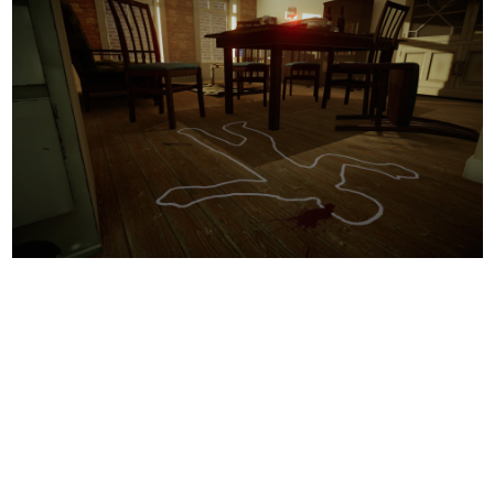
日本のコンテンツ産業やカルチャーに与えた影響を探る企
画です。
日本モバイルゲーム産業史
日本のモバイルゲーム史における主要なトピック・タイト
ルを網羅するほか、開発者へのインタビューや識者による
解説を掲載。約20年の歴史が一望できる決定版！
若ゲのいたり〜ゲームクリエイターの青春〜
『うつヌケ』『ペンと箸』等で知られるマンガ家・田中圭
一先生によるゲーム業界レポートマンガです。
なんでゲームは面白い？
ゲーム開発者・hamatsu氏がゲームの魅力を画面や操作の
具体的な形から解き明かしていく、硬派で骨太な評論連載
です。
ゲームが変えた日本語
「経験値」「裏技」「ラスボス」… ゲームにまつわる言葉
の起源や用法の変遷を、コンピューター文化史研究家・タ
イニーP氏が徹底調査。
カテゴリ
特集記事