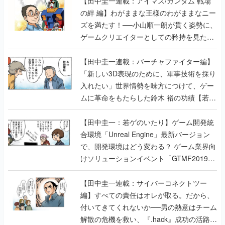
【田中圭一連載：アイマス/ガンダム 戦場
の絆 編】わがままな王様のわがままなニー
ズを満たす！──小山順一朗が貫く姿勢に、
ゲームクリエイターとしての矜持を見た
【若ゲのいたり最終回】
【田中圭一連載：バーチャファイター編】
「新しい3D表現のために、軍事技術を採り
入れたい」世界情勢を味方につけて、ゲー
ムに革命をもたらした鈴木 裕の功績【若ゲ
のいたり】
【田中圭一：若ゲのいたり】ゲーム開発統
合環境「Unreal Engine」最新バージョン
で、開発環境はどう変わる？ ゲーム業界向
けソリューションイベント「GTMF2019」
に行って、より理解を深めよう【PR】
【田中圭一連載：サイバーコネクトツー
編】すべての責任はオレが取る。だから、
付いてきてくれないか──男の熱意はチーム
解散の危機を救い、『.hack』成功の活路を