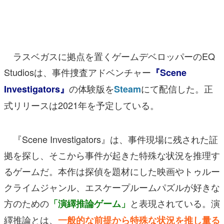
マンガ
女性向け
ラスベガスに拠点を置くゲームデベロッパーのEQ
アプリレビュー
Studiosは、事件捜査アドベンチャー
『Scene
その他
の体験版を
にて配信した。正
Investigators』
Steam
電ファミニコゲーマーとは？
式リリースは2021年を予定している。
運営：株式会社マレ
『Scene Investigators』は、事件現場に残された証
拠を探し、そこから事件が起きた特殊な状況を推理す
るゲームだ。本作は探偵を題材にした映画やトゥルー
クライムジャンル、エスケープルームパズルが好きな
方のための
と表現されている。演
「演繹推論ゲーム」
繹推論とは、
一般的な前提から特殊な状況を推し量る