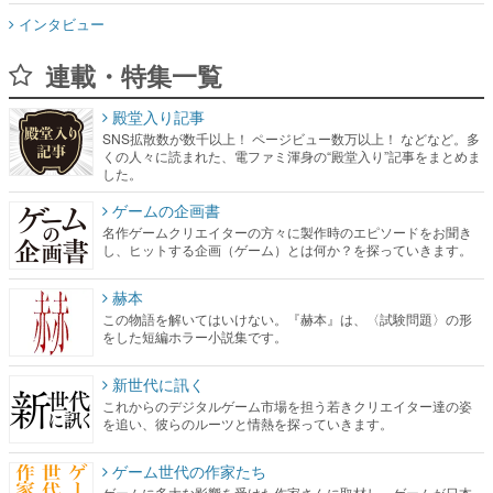
インタビュー
連載・特集一覧
殿堂入り記事
SNS拡散数が数千以上！ ページビュー数万以上！ などなど。多
くの人々に読まれた、電ファミ渾身の“殿堂入り”記事をまとめま
した。
ゲームの企画書
名作ゲームクリエイターの方々に製作時のエピソードをお聞き
し、ヒットする企画（ゲーム）とは何か？を探っていきます。
赫本
この物語を解いてはいけない。『赫本』は、〈試験問題〉の形
をした短編ホラー小説集です。
新世代に訊く
これからのデジタルゲーム市場を担う若きクリエイター達の姿
を追い、彼らのルーツと情熱を探っていきます。
ゲーム世代の作家たち
ゲームに多大な影響を受けた作家さんに取材し、ゲームが日本