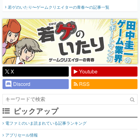
開く。業界の快男児・松山 洋に流れる血は
若ゲのいたり〜ゲームクリエイターの青春〜
の記事一覧
『少年ジャンプ』色だった【若ゲのいた
り】
X
Youtube
Discord
RSS
ピックアップ
電ファミのいま読まれている記事ランキング
アプリセール情報