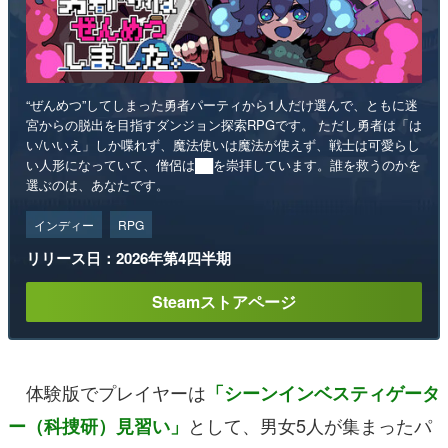
“ぜんめつ”してしまった勇者パーティから1人だけ選んで、ともに迷
宮からの脱出を目指すダンジョン探索RPGです。 ただし勇者は「は
い/いいえ」しか喋れず、魔法使いは魔法が使えず、戦士は可愛らし
い人形になっていて、僧侶は██を崇拝しています。誰を救うのかを
選ぶのは、あなたです。
インディー
RPG
リリース日：2026年第4四半期
Steamストアページ
体験版でプレイヤーは
「シーンインベスティゲータ
として、男女5人が集まったパ
ー（科捜研）見習い」