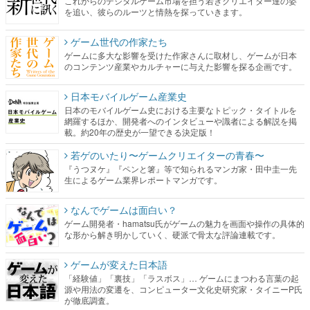
これからのデジタルゲーム市場を担う若きクリエイター達の姿
を追い、彼らのルーツと情熱を探っていきます。
ゲーム世代の作家たち
ゲームに多大な影響を受けた作家さんに取材し、ゲームが日本
のコンテンツ産業やカルチャーに与えた影響を探る企画です。
日本モバイルゲーム産業史
日本のモバイルゲーム史における主要なトピック・タイトルを
網羅するほか、開発者へのインタビューや識者による解説を掲
載。約20年の歴史が一望できる決定版！
若ゲのいたり〜ゲームクリエイターの青春〜
『うつヌケ』『ペンと箸』等で知られるマンガ家・田中圭一先
生によるゲーム業界レポートマンガです。
なんでゲームは面白い？
ゲーム開発者・hamatsu氏がゲームの魅力を画面や操作の具体的
な形から解き明かしていく、硬派で骨太な評論連載です。
ゲームが変えた日本語
「経験値」「裏技」「ラスボス」… ゲームにまつわる言葉の起
源や用法の変遷を、コンピューター文化史研究家・タイニーP氏
が徹底調査。