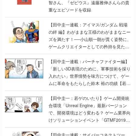
智さん、『ゼビウス』遠藤雅伸さんらの貴
重なエピソードを収録
【田中圭一連載：アイマス/ガンダム 戦場
の絆 編】わがままな王様のわがままなニー
ズを満たす！──小山順一朗が貫く姿勢に、
ゲームクリエイターとしての矜持を見た
【若ゲのいたり最終回】
【田中圭一連載：バーチャファイター編】
「新しい3D表現のために、軍事技術を採り
入れたい」世界情勢を味方につけて、ゲー
ムに革命をもたらした鈴木 裕の功績【若ゲ
のいたり】
【田中圭一：若ゲのいたり】ゲーム開発統
合環境「Unreal Engine」最新バージョン
で、開発環境はどう変わる？ ゲーム業界向
けソリューションイベント「GTMF2019」
に行って、より理解を深めよう【PR】
【田中圭一連載：サイバーコネクトツー