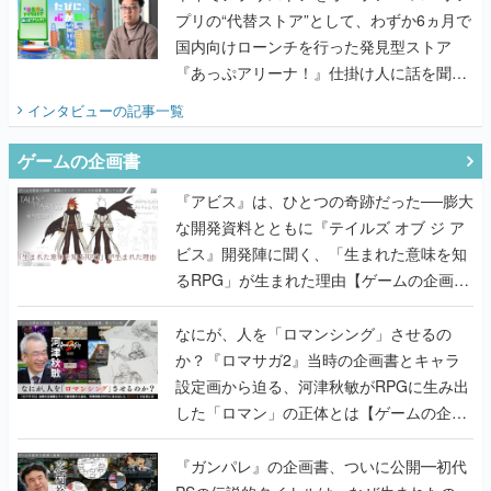
プリの“代替ストア”として、わずか6ヵ月で
国内向けローンチを行った発見型ストア
『あっぷアリーナ！』仕掛け人に話を聞い
てみた
インタビュー
の記事一覧
ゲームの企画書
『アビス』は、ひとつの奇跡だった──膨大
な開発資料とともに『テイルズ オブ ジ ア
ビス』開発陣に聞く、「生まれた意味を知
るRPG」が生まれた理由【ゲームの企画
書】
なにが、人を「ロマンシング」させるの
か？『ロマサガ2』当時の企画書とキャラ
設定画から迫る、河津秋敏がRPGに生み出
した「ロマン」の正体とは【ゲームの企画
書】
『ガンパレ』の企画書、ついに公開━初代