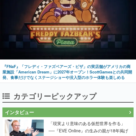
『FNaF』「フレディ・ファズベアーズ・ピザ」の実店舗がアメリカの商
業施設「American Dream」に2027年オープン！ScottGamesとの共同開
発、食事だけでなくステージショーや没入型のホラー体験も楽しめる
カテゴリーピックアップ
インタビュー
「現実より意味のある仮想世界を作る」
──『EVE Online』の生みの親が18年掲げ