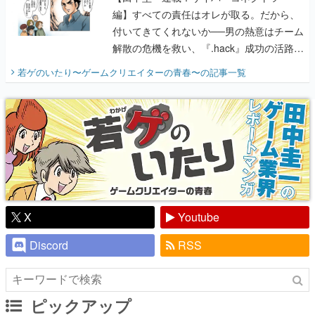
編】すべての責任はオレが取る。だから、
付いてきてくれないか──男の熱意はチーム
解散の危機を救い、『.hack』成功の活路を
開く。業界の快男児・松山 洋に流れる血は
若ゲのいたり〜ゲームクリエイターの青春〜
の記事一覧
『少年ジャンプ』色だった【若ゲのいた
り】
X
Youtube
Discord
RSS
ピックアップ