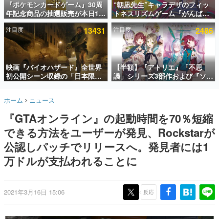
『ポケモンカードゲーム』30周
“朝凪先生”キャラデザのフィッ
年記念商品の抽選販売が本日12
トネスリズムゲーム『がんば
インタビュー
時より開始。拡張パック「30th
れ！チアリズム』Steamストア
注目度
13431
注目度
2486
CELEBRATION」のボックス
ページが公開。キャラクターの
連載・特集一覧
に、「プレミアムデッキセット
CVは陽向葵ゅかさん
エーフィ・ブラッキー」
殿堂入り記事
「FUTURISTIC BOX」の計3商
SNS拡散数が数千以上！ ページビュー数万以上！ などな
品
映画『バイオハザード』全世界
【半額】『アトリエ』「不思
ど。多くの人々に読まれた、電ファミ渾身の“殿堂入り”記
初公開シーン収録の「日本限
議」シリーズ3部作および『ソフ
事をまとめました。
定」予告映像が解禁。バイオの
ィーのアトリエ2』公式画集の
日（8月10日）にあわせて、
Kindle版が50%オフとなるセー
ゲームの企画書
ホーム
ニュース
「ラクーンシティ総合病院」へ
ルが開催中。各作品の設定画や
名作ゲームクリエイターの方々に製作時のエピソードをお
聞きし、ヒットする企画（ゲーム）とは何か？を探ってい
行く配達人の姿が披露
美麗なイラストの数々をふんだ
『GTAオンライン』の起動時間を70％短縮
きます。
んに収録
できる方法をユーザーが発見、Rockstarが
赫本
この物語を解いてはいけない。『赫本』は、〈試験問題〉
公認しパッチでリリースへ。発見者には1
の形をした短編ホラー小説集です。
万ドルが支払われることに
新世代に訊く
これからのデジタルゲーム市場を担う若きクリエイター達
の姿を追い、彼らのルーツと情熱を探っていきます。
2021年3月16日 15:06
反応
ゲーム世代の作家たち
ゲームに多大な影響を受けた作家さんに取材し、ゲームが