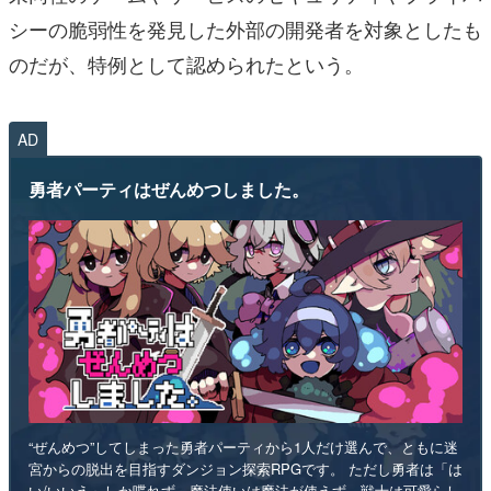
シーの脆弱性を発見した外部の開発者を対象としたも
のだが、特例として認められたという。
AD
勇者パーティはぜんめつしました。
“ぜんめつ”してしまった勇者パーティから1人だけ選んで、ともに迷
宮からの脱出を目指すダンジョン探索RPGです。 ただし勇者は「は
い/いいえ」しか喋れず、魔法使いは魔法が使えず、戦士は可愛らし