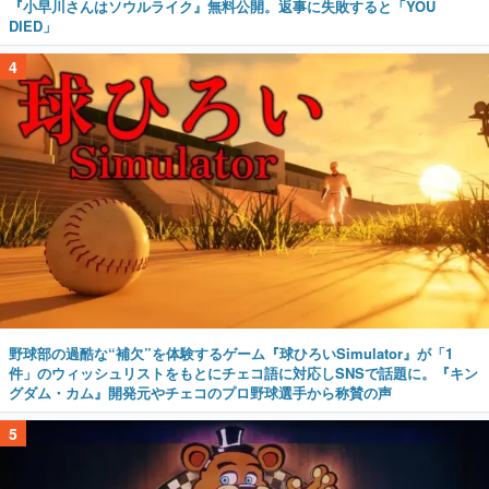
『小早川さんはソウルライク』無料公開。返事に失敗すると「YOU
DIED」
4
野球部の過酷な“補欠”を体験するゲーム『球ひろいSimulator』が「1
件」のウィッシュリストをもとにチェコ語に対応しSNSで話題に。『キン
グダム・カム』開発元やチェコのプロ野球選手から称賛の声
5