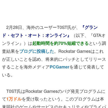
マンガ
女性向け
2月28日、海外のユーザーT0ST氏が、
『グラン
アプリレビュー
（以下、『GTAオ
ド・セフト・オート：オンライン』
その他
ンライン』）は
という調
起動時間を約70%短縮できる
電ファミニコゲーマーとは？
査結果を
。Rockstar Gamesはこれ
ブログに投稿した
が正しいことを認め、将来的にパッチとしてリリース
運営：株式会社マレ
することを海外メディア
を通じて発表して
PCGamer
いる。
T0ST氏はRockstar Gamesのバグ発見プログラムに
て
を受け取ったという。このプログラムは本
1万ドル
来同社のゲームやサービスのセキュリティやプライバ