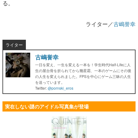
る。
ライター／
古嶋誉幸
ライター
古嶋誉幸
一日を変え、一生を変える一本を！学生時代Half-Lifeに人
生の屋台骨を折られてから幾星霜、一本のゲームにその後
の人生を変えられました。FPSを中心にゲーム三昧の人生
を送っています。
Twitter:
@pornski_eros
実在しない謎のアイドル写真集が登場