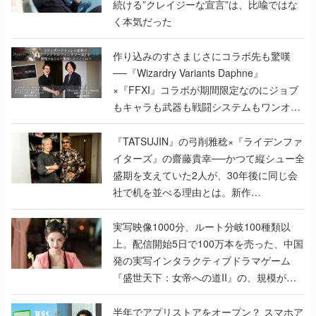
続ける”クレイジーな宣言”は、比喩ではな
く本気だった
作り込みのすさまじさにコラボ先も驚嘆
──『Wizardry Variants Daphne』
×『FFXI』コラボが期間限定なのにジョブ
もキャラも武器も戦闘システムもワンオフ
で作り込まれた理由を両ディレクターに聞
く
『TATSUJIN』の弓削雅稔×『ライデンファ
イターズ』の齋藤貴幸──かつて縦シュー全
盛期を支えていた2人が、30年後に同じ会
社で机を並べる理由とは。新作
『TATSUJIN EXTREME』で初タッグを組
んだレジェンド2人に訊く開発秘話
実写映像1000分、ルート分岐100種類以
上。配信開始5日で100万本を売った、中国
発の実写インタラクティブドラマゲーム
『盛世天下：女帝への道II』の、規模が違
うこだわりをプロデューサーに聞いた
半年でアプリストアをオープン？ スマホア