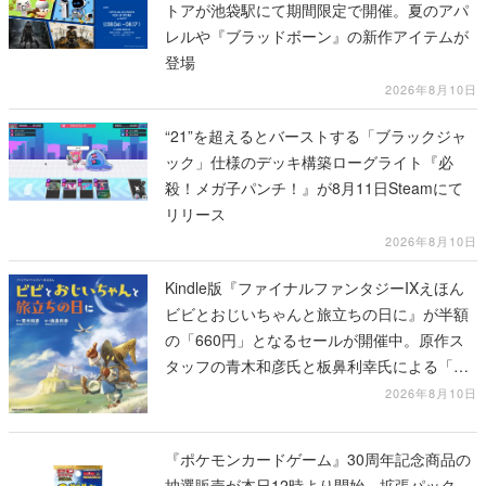
トアが池袋駅にて期間限定で開催。夏のアパ
レルや『ブラッドボーン』の新作アイテムが
登場
2026年8月10日
“21”を超えるとバーストする「ブラックジャ
ック」仕様のデッキ構築ローグライト『必
殺！メガ子パンチ！』が8月11日Steamにて
リリース
2026年8月10日
Kindle版『ファイナルファンタジーIXえほん
ビビとおじいちゃんと旅立ちの日に』が半額
の「660円」となるセールが開催中。原作ス
タッフの青木和彦氏と板鼻利幸氏による「ビ
ビ」の前日譚
2026年8月10日
『ポケモンカードゲーム』30周年記念商品の
抽選販売が本日12時より開始。拡張パック