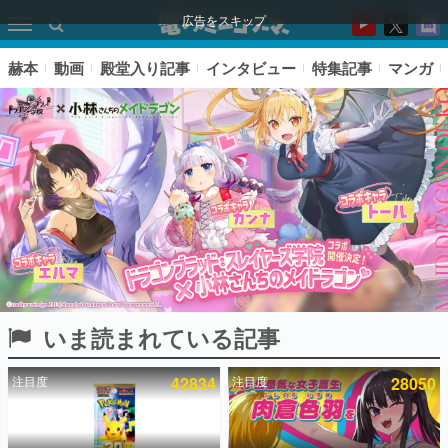
広告をスキップ
赫本
動画
殿堂入り記事
インタビュー
特集記事
マンガ
いま読まれている記事
ピックアップ
注目度
42834
注目度
28050
電ファミのいま読まれている記事ランキング
アプリセール情報