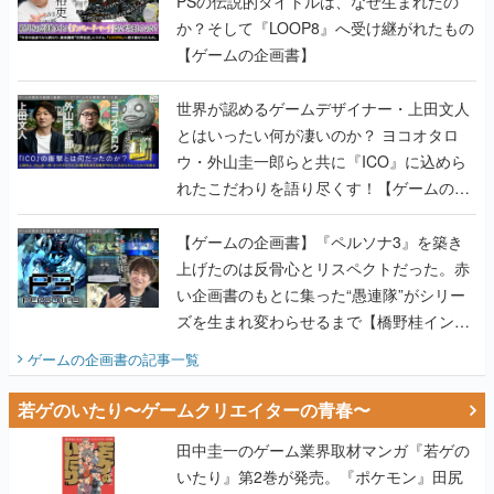
PSの伝説的タイトルは、なぜ生まれたの
か？そして『LOOP8』へ受け継がれたもの
【ゲームの企画書】
世界が認めるゲームデザイナー・上田文人
とはいったい何が凄いのか？ ヨコオタロ
ウ・外山圭一郎らと共に『ICO』に込めら
れたこだわりを語り尽くす！【ゲームの企
画書】
【ゲームの企画書】『ペルソナ3』を築き
上げたのは反骨心とリスペクトだった。赤
い企画書のもとに集った“愚連隊”がシリー
ズを生まれ変わらせるまで【橋野桂インタ
ビュー】
ゲームの企画書
の記事一覧
若ゲのいたり〜ゲームクリエイターの青春〜
田中圭一のゲーム業界取材マンガ『若ゲの
いたり』第2巻が発売。『ポケモン』田尻