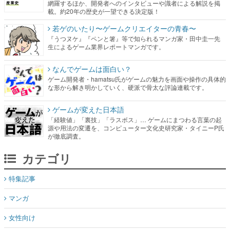
網羅するほか、開発者へのインタビューや識者による解説を掲
載。約20年の歴史が一望できる決定版！
若ゲのいたり〜ゲームクリエイターの青春〜
『うつヌケ』『ペンと箸』等で知られるマンガ家・田中圭一先
生によるゲーム業界レポートマンガです。
なんでゲームは面白い？
ゲーム開発者・hamatsu氏がゲームの魅力を画面や操作の具体的
な形から解き明かしていく、硬派で骨太な評論連載です。
ゲームが変えた日本語
「経験値」「裏技」「ラスボス」… ゲームにまつわる言葉の起
源や用法の変遷を、コンピューター文化史研究家・タイニーP氏
が徹底調査。
カテゴリ
特集記事
マンガ
女性向け