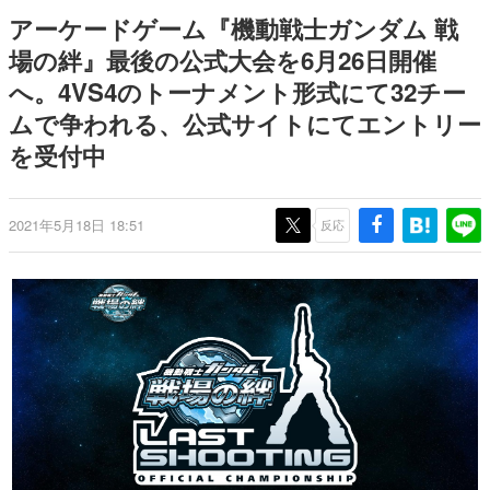
式リリースを記念したキャンペ
を描く
日本のコンテンツ産業やカルチャーに与えた影響を探る企
アーケードゲーム『機動戦士ガンダム 戦
ーン
画です。
場の絆』最後の公式大会を6月26日開催
日本モバイルゲーム産業史
へ。4VS4のトーナメント形式にて32チー
日本のモバイルゲーム史における主要なトピック・タイト
ルを網羅するほか、開発者へのインタビューや識者による
ムで争われる、公式サイトにてエントリー
解説を掲載。約20年の歴史が一望できる決定版！
を受付中
若ゲのいたり〜ゲームクリエイターの青春〜
『うつヌケ』『ペンと箸』等で知られるマンガ家・田中圭
一先生によるゲーム業界レポートマンガです。
2021年5月18日 18:51
反応
なんでゲームは面白い？
ゲーム開発者・hamatsu氏がゲームの魅力を画面や操作の
具体的な形から解き明かしていく、硬派で骨太な評論連載
です。
ゲームが変えた日本語
「経験値」「裏技」「ラスボス」… ゲームにまつわる言葉
の起源や用法の変遷を、コンピューター文化史研究家・タ
イニーP氏が徹底調査。
カテゴリ
特集記事