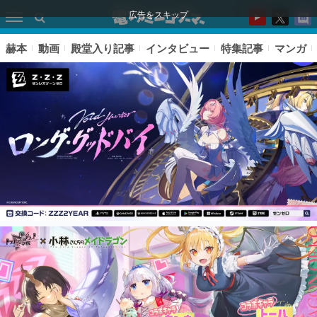
広告をスキップ
赫本
動画
殿堂入り記事
インタビュー
特集記事
マンガ
ピックアップ
電ファミのいま読まれている記事ランキング
アプリセール情報