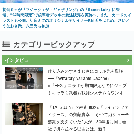
初音ミクが『マジック：ザ・ギャザリング』の「Secret Lair」に登
場。“24時間限定”で統率者デッキの受注販売を実施へ。また、カードのイ
ラストも公開。初音ミクのオリジナルデザイナーKEI氏をはじめ、さいと
うなおき氏、八三氏も参加
カテゴリーピックアップ
インタビュー
作り込みのすさまじさにコラボ先も驚嘆
──『Wizardry Variants Daphne』
×『FFXI』コラボが期間限定なのにジョブ
もキャラも武器も戦闘システムもワンオフ
で作り込まれた理由を両ディレクターに聞
く
『TATSUJIN』の弓削雅稔×『ライデンファ
イターズ』の齋藤貴幸──かつて縦シュー全
盛期を支えていた2人が、30年後に同じ会
社で机を並べる理由とは。新作