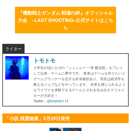
『機動戦士ガンダム 戦場の絆』オフィシャル
大会 –LAST SHOOTING–公式サイトはこち
ら
ライター
トモトモ
小学生の頃にセガの『シェンムー 一章 横須賀』をプレイ
して以来、ゲームに夢中です。 将来はゲームを作りたいと
ゲームプランナーを志すも紆余曲折あり、現在は経済学を
教えるジョブなどをやっています。 未来を感じられるよう
なワクワクを体験できるゲームとそれを生み出すクリエイ
ターが大好き！
Twitter：
@totetote114
「小説 残置物展」5月29日発売