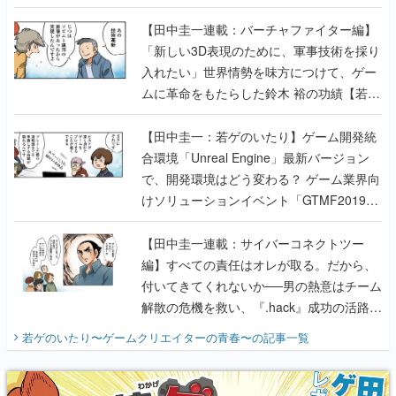
【若ゲのいたり最終回】
【田中圭一連載：バーチャファイター編】
「新しい3D表現のために、軍事技術を採り
入れたい」世界情勢を味方につけて、ゲー
ムに革命をもたらした鈴木 裕の功績【若ゲ
のいたり】
【田中圭一：若ゲのいたり】ゲーム開発統
合環境「Unreal Engine」最新バージョン
で、開発環境はどう変わる？ ゲーム業界向
けソリューションイベント「GTMF2019」
に行って、より理解を深めよう【PR】
【田中圭一連載：サイバーコネクトツー
編】すべての責任はオレが取る。だから、
付いてきてくれないか──男の熱意はチーム
解散の危機を救い、『.hack』成功の活路を
開く。業界の快男児・松山 洋に流れる血は
若ゲのいたり〜ゲームクリエイターの青春〜
の記事一覧
『少年ジャンプ』色だった【若ゲのいた
り】