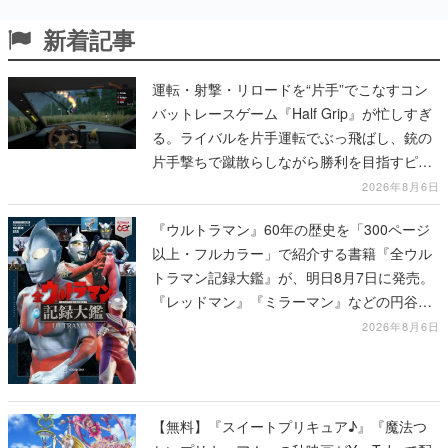
新着記事
運転・射撃・リロードを“片手”でこなすコン
バットレースゲーム『Half Grip』が忙しすぎ
る。ライバルを片手運転でぶっ飛ばし、銃の
片手撃ちで蹴散らしながら勝利を目指すピク
セルアート調のローグライク
2026年8月6日
『ウルトラマン』60年の歴史を「300ページ
以上・フルカラー」で紹介する書籍『全ウル
トラマン記録大鑑』が、明日8月7日に発売。
『レッドマン』『ミラーマン』などの円谷特
撮も30作品以上掲載
2026年8月6日
【無料】『スイートプリキュア♪』『魔法つ