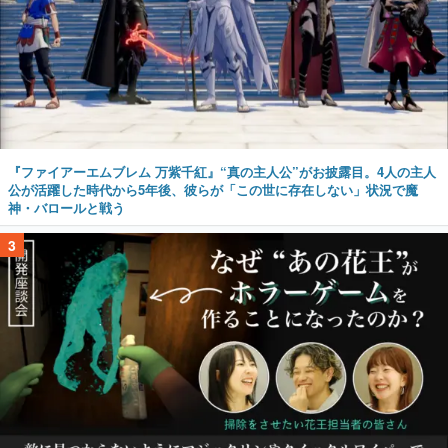
『ファイアーエムブレム 万紫千紅』“真の主人公”がお披露目。4人の主人
公が活躍した時代から5年後、彼らが「この世に存在しない」状況で魔
神・バロールと戦う
3