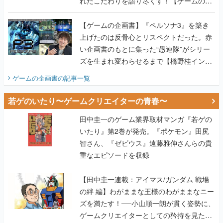
れたこだわりを語り尽くす！【ゲームの企
画書】
【ゲームの企画書】『ペルソナ3』を築き
上げたのは反骨心とリスペクトだった。赤
い企画書のもとに集った“愚連隊”がシリー
ズを生まれ変わらせるまで【橋野桂インタ
ビュー】
ゲームの企画書
の記事一覧
若ゲのいたり〜ゲームクリエイターの青春〜
田中圭一のゲーム業界取材マンガ『若ゲの
いたり』第2巻が発売。『ポケモン』田尻
智さん、『ゼビウス』遠藤雅伸さんらの貴
重なエピソードを収録
【田中圭一連載：アイマス/ガンダム 戦場
の絆 編】わがままな王様のわがままなニー
ズを満たす！──小山順一朗が貫く姿勢に、
ゲームクリエイターとしての矜持を見た