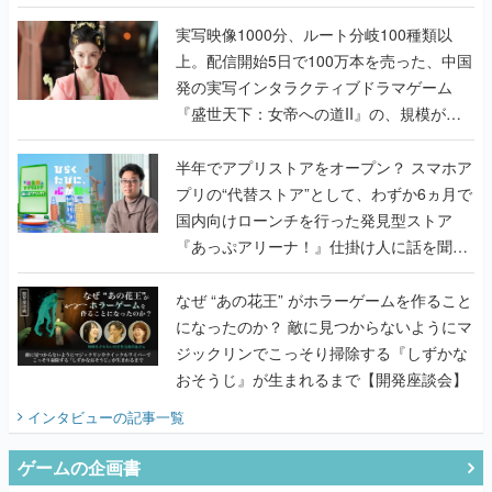
『TATSUJIN EXTREME』で初タッグを組
んだレジェンド2人に訊く開発秘話
実写映像1000分、ルート分岐100種類以
上。配信開始5日で100万本を売った、中国
発の実写インタラクティブドラマゲーム
『盛世天下：女帝への道II』の、規模が違
うこだわりをプロデューサーに聞いた
半年でアプリストアをオープン？ スマホア
プリの“代替ストア”として、わずか6ヵ月で
国内向けローンチを行った発見型ストア
『あっぷアリーナ！』仕掛け人に話を聞い
てみた
なぜ “あの花王” がホラーゲームを作ること
になったのか？ 敵に見つからないようにマ
ジックリンでこっそり掃除する『しずかな
おそうじ』が生まれるまで【開発座談会】
インタビュー
の記事一覧
ゲームの企画書