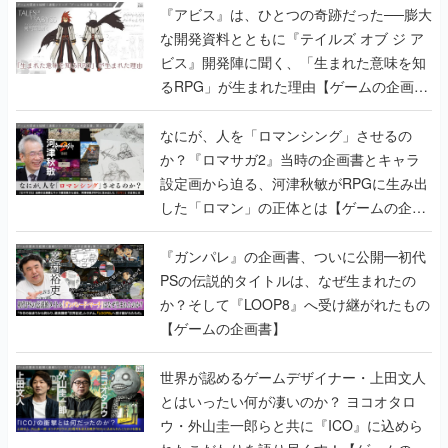
『アビス』は、ひとつの奇跡だった──膨大
な開発資料とともに『テイルズ オブ ジ ア
ビス』開発陣に聞く、「生まれた意味を知
るRPG」が生まれた理由【ゲームの企画
書】
なにが、人を「ロマンシング」させるの
か？『ロマサガ2』当時の企画書とキャラ
設定画から迫る、河津秋敏がRPGに生み出
した「ロマン」の正体とは【ゲームの企画
書】
『ガンパレ』の企画書、ついに公開━初代
PSの伝説的タイトルは、なぜ生まれたの
か？そして『LOOP8』へ受け継がれたもの
【ゲームの企画書】
世界が認めるゲームデザイナー・上田文人
とはいったい何が凄いのか？ ヨコオタロ
ウ・外山圭一郎らと共に『ICO』に込めら