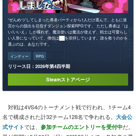
“ぜんめつ”してしまった勇者パーティから1人だけ選んで、ともに迷
宮からの脱出を目指すダンジョン探索RPGです。 ただし勇者は「は
い/いいえ」しか喋れず、魔法使いは魔法が使えず、戦士は可愛らし
い人形になっていて、僧侶は██を崇拝しています。誰を救うのかを
選ぶのは、あなたです。
インディー
RPG
リリース日：2026年第4四半期
Steamストアページ
対戦は4VS4のトーナメント戦で行われ、1チーム4
名で構成された計32チーム128名で争われる。
大会公
では、
だ。
式サイト
参加チームのエントリーを受付中