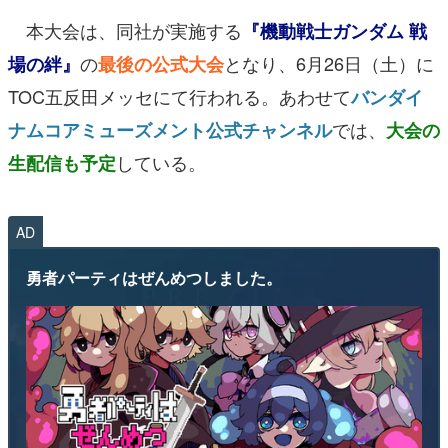
本大会は、同社が実施する
『機動戦士ガンダム 戦
の
となり、6月26日（土）に
場の絆』
最後の公式大会
TOC五反田メッセにて行われる。あわせて
バンダイ
では、
ナムコアミューズメント公式チャンネル
大会の
している。
生配信も予定
AD
勇者パーティはぜんめつしました。