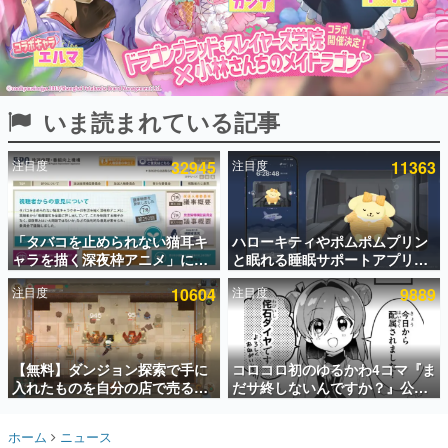
インタビュー
連載・特集一覧
殿堂入り記事
いま読まれている記事
SNS拡散数が数千以上！ ページビュー数万以上！ などな
ど。多くの人々に読まれた、電ファミ渾身の“殿堂入り”記
事をまとめました。
注目度
32945
注目度
11363
ゲームの企画書
名作ゲームクリエイターの方々に製作時のエピソードをお
聞きし、ヒットする企画（ゲーム）とは何か？を探ってい
「タバコを止められない猫耳キ
ハローキティやポムポムプリン
きます。
ャラを描く深夜枠アニメ」に視
と眠れる睡眠サポートアプリ
赫本
聴者の一部から批判意見。違法
『ゆめたび』が配信中。キャラ
この物語を解いてはいけない。『赫本』は、〈試験問題〉
注目度
10604
注目度
9889
薬物の使用と思わしき描写も含
ごとのASMRや目覚ましアラー
の形をした短編ホラー小説集です。
めて、BPOが議論を交わす
ムも搭載
新世代に訊く
【無料】ダンジョン探索で手に
コロコロ初のゆるかわ4コマ『ま
これからのデジタルゲーム市場を担う若きクリエイター達
の姿を追い、彼らのルーツと情熱を探っていきます。
入れたものを自分の店で売るゲ
だサ終しないんですか？』公開
ーム『Moonlighter』がSteam
スタート。主人公は新入社員の
にて無料配布中！続編
侘石ダイヤ、ゲーム会社を舞台
ゲーム世代の作家たち
ホーム
ニュース
『Moonlighter 2』の9月2日正
にトラブルへ対応する社員たち
ゲームに多大な影響を受けた作家さんに取材し、ゲームが