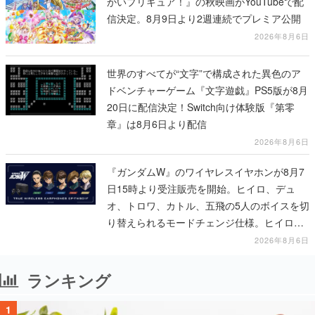
かいプリキュア！』の秋映画がYouTubeで配
信決定。8月9日より2週連続でプレミア公開
2026年8月6日
世界のすべてが“文字”で構成された異色のア
ドベンチャーゲーム『文字遊戯』PS5版が8月
20日に配信決定！Switch向け体験版『第零
章』は8月6日より配信
2026年8月6日
『ガンダムW』のワイヤレスイヤホンが8月7
日15時より受注販売を開始。ヒイロ、デュ
オ、トロワ、カトル、五飛の5人のボイスを切
り替えられるモードチェンジ仕様。ヒイロが
「お前を殺す」「死ぬほど痛いぞ」とささや
2026年8月6日
く
ランキング
1