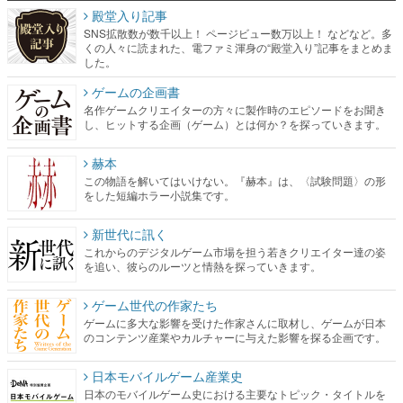
殿堂入り記事
SNS拡散数が数千以上！ ページビュー数万以上！ などなど。多
くの人々に読まれた、電ファミ渾身の“殿堂入り”記事をまとめま
した。
ゲームの企画書
名作ゲームクリエイターの方々に製作時のエピソードをお聞き
し、ヒットする企画（ゲーム）とは何か？を探っていきます。
赫本
この物語を解いてはいけない。『赫本』は、〈試験問題〉の形
をした短編ホラー小説集です。
新世代に訊く
これからのデジタルゲーム市場を担う若きクリエイター達の姿
を追い、彼らのルーツと情熱を探っていきます。
ゲーム世代の作家たち
ゲームに多大な影響を受けた作家さんに取材し、ゲームが日本
のコンテンツ産業やカルチャーに与えた影響を探る企画です。
日本モバイルゲーム産業史
日本のモバイルゲーム史における主要なトピック・タイトルを