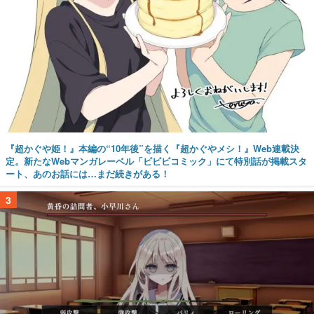
『超かぐや姫！』本編の“10年後”を描く『超かぐやメシ！』Web連載決
定。新たなWebマンガレーベル「ビビビコミック」にて特別話が掲載スタ
ート、あのお話には…まだ続きがある！
3