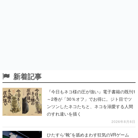
新着記事
『今日もネコ様の圧が強い』電子書籍の既刊1
～2巻が「30％オフ」でお得に。ジト目でツ
ンツンしたネコたちと、ネコを溺愛する人間
のすれ違いを描く
2026年8月8日
ひたすら“靴”を舐めまわす狂気のVRゲーム