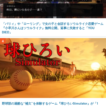
「パリィ」や「ローリング」で女の子と会話するソウルライク恋愛ゲーム
『小早川さんはソウルライク』無料公開。返事に失敗すると「YOU
DIED」
4
野球部の過酷な“補欠”を体験するゲーム『球ひろいSimulator』が「1