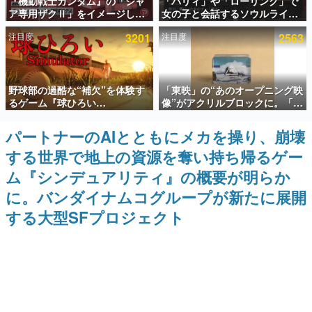
『機動戦士ガンダム』の「シャ
「パリィ」や「ローリング」で
ア専用ザクⅡ」をイメージした
女の子と会話するソウルライク
インタビュー
散水ホースリールが予約開始。
恋愛ゲーム『小早川さんはソウ
注目度
3201
注目度
2563
本体にはシャアのパーソナルマ
ルライク』無料公開。返事に失
連載・特集一覧
ークやジオン公国軍のエンブレ
敗すると「YOU DIED」
ム、型式番号などを配置
殿堂入り記事
野球部の過酷な“補欠”を体験す
「東映」の“あのオープニング映
SNS拡散数が数千以上！ ページビュー数万以上！ などな
ど。多くの人々に読まれた、電ファミ渾身の“殿堂入り”記
るゲーム『球ひろい
像”がアクリルブロックに。「東
事をまとめました。
Simulator』が「1件」のウィッ
映ヒストリカル グッズコレクシ
シュリストをもとにチェコ語に
ョン」が8月下旬より発売
パートナーのAIとともにメカを操り、崩壊
ゲームの企画書
対応しSNSで話題に。『キング
名作ゲームクリエイターの方々に製作時のエピソードをお
する世界で地上の資源を奪い持ち帰るゲー
ダム・カム』開発元やチェコの
聞きし、ヒットする企画（ゲーム）とは何か？を探ってい
プロ野球選手から称賛の声
きます。
ム『シンデュアリティ』の概要が明らか
赫本
に。バンダイナムコグループが新たに展開
この物語を解いてはいけない。『赫本』は、〈試験問題〉
する大型SFプロジェクト
の形をした短編ホラー小説集です。
新世代に訊く
これからのデジタルゲーム市場を担う若きクリエイター達
の姿を追い、彼らのルーツと情熱を探っていきます。
ゲーム世代の作家たち
ゲームに多大な影響を受けた作家さんに取材し、ゲームが