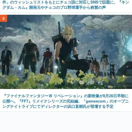
件」のウィッシュリストをもとにチェコ語に対応しSNSで話題に。『キン
グダム・カム』開発元やチェコのプロ野球選手から称賛の声
5
『ファイナルファンタジーⅦ リベレーション』の新映像が8月26日早朝に
公開へ。『FF7』リメイクシリーズの完結編、「gamescom」のオープニ
ングナイトライブにてディレクターの浜口直樹氏が登壇する予定