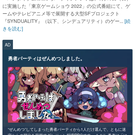
に実施した「東京ゲームショウ 2022」の公式番組にて、ゲ
ームやテレビアニメ等で展開する大型SFプロジェクト
『SYNDUALITY』（以下、シンデュアリティ）のゲー...
[続
きを読む]
AD
勇者パーティはぜんめつしました。
“ぜんめつ”してしまった勇者パーティから1人だけ選んで、ともに迷