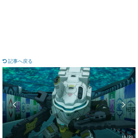
日本のコンテンツ産業やカルチャーに与えた影響を探る企
画です。
日本モバイルゲーム産業史
日本のモバイルゲーム史における主要なトピック・タイト
ルを網羅するほか、開発者へのインタビューや識者による
解説を掲載。約20年の歴史が一望できる決定版！
若ゲのいたり〜ゲームクリエイターの青春〜
『うつヌケ』『ペンと箸』等で知られるマンガ家・田中圭
一先生によるゲーム業界レポートマンガです。
記事へ戻る
なんでゲームは面白い？
ゲーム開発者・hamatsu氏がゲームの魅力を画面や操作の
具体的な形から解き明かしていく、硬派で骨太な評論連載
です。
ゲームが変えた日本語
「経験値」「裏技」「ラスボス」… ゲームにまつわる言葉
の起源や用法の変遷を、コンピューター文化史研究家・タ
イニーP氏が徹底調査。
カテゴリ
18 / 20
特集記事