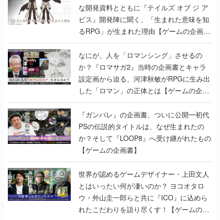
な開発資料とともに『テイルズ オブ ジ ア
ビス』開発陣に聞く、「生まれた意味を知
るRPG」が生まれた理由【ゲームの企画
書】
なにが、人を「ロマンシング」させるの
か？『ロマサガ2』当時の企画書とキャラ
設定画から迫る、河津秋敏がRPGに生み出
した「ロマン」の正体とは【ゲームの企画
書】
『ガンパレ』の企画書、ついに公開━初代
PSの伝説的タイトルは、なぜ生まれたの
か？そして『LOOP8』へ受け継がれたもの
【ゲームの企画書】
世界が認めるゲームデザイナー・上田文人
とはいったい何が凄いのか？ ヨコオタロ
ウ・外山圭一郎らと共に『ICO』に込めら
れたこだわりを語り尽くす！【ゲームの企