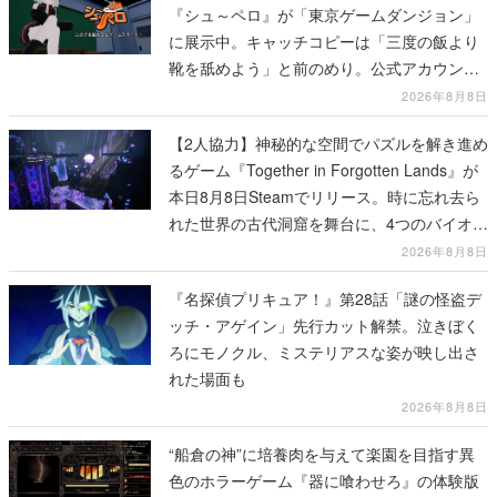
『シュ～ペロ』が「東京ゲームダンジョン」
に展示中。キャッチコピーは「三度の飯より
靴を舐めよう」と前のめり。公式アカウント
も開設され、2026年リリースに向けて開発中
2026年8月8日
【2人協力】神秘的な空間でパズルを解き進め
るゲーム『Together in Forgotten Lands』が
本日8月8日Steamでリリース。時に忘れ去ら
れた世界の古代洞窟を舞台に、4つのバイオー
ムを探索しながら脱出を目指す
2026年8月8日
『名探偵プリキュア！』第28話「謎の怪盗デ
ッチ・アゲイン」先行カット解禁。泣きぼく
ろにモノクル、ミステリアスな姿が映し出さ
れた場面も
2026年8月8日
“船倉の神”に培養肉を与えて楽園を目指す異
色のホラーゲーム『器に喰わせろ』の体験版