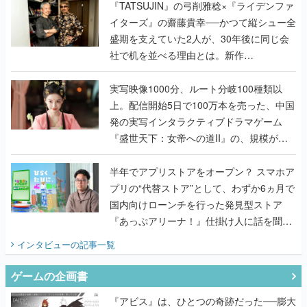
く
『TATSUJIN』の弓削雅稔×『ライデンファ
イターズ』の齋藤貴幸──かつて縦シュー全
盛期を支えていた2人が、30年後に同じ会
社で机を並べる理由とは。新作
『TATSUJIN EXTREME』で初タッグを組
んだレジェンド2人に訊く開発秘話
実写映像1000分、ルート分岐100種類以
上。配信開始5日で100万本を売った、中国
発の実写インタラクティブドラマゲーム
『盛世天下：女帝への道II』の、規模が違
うこだわりをプロデューサーに聞いた
半年でアプリストアをオープン？ スマホア
プリの“代替ストア”として、わずか6ヵ月で
国内向けローンチを行った発見型ストア
『あっぷアリーナ！』仕掛け人に話を聞い
てみた
インタビュー
の記事一覧
ゲームの企画書
『アビス』は、ひとつの奇跡だった──膨大