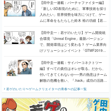
【田中圭一連載：バーチャファイター編】
「新しい3D表現のために、軍事技術を採り
入れたい」世界情勢を味方につけて、ゲー
ムに革命をもたらした鈴木 裕の功績【若ゲ
のいたり】
【田中圭一：若ゲのいたり】ゲーム開発統
合環境「Unreal Engine」最新バージョン
で、開発環境はどう変わる？ ゲーム業界向
けソリューションイベント「GTMF2019」
に行って、より理解を深めよう【PR】
【田中圭一連載：サイバーコネクトツー
編】すべての責任はオレが取る。だから、
付いてきてくれないか──男の熱意はチーム
解散の危機を救い、『.hack』成功の活路を
開く。業界の快男児・松山 洋に流れる血は
若ゲのいたり〜ゲームクリエイターの青春〜
の記事一覧
『少年ジャンプ』色だった【若ゲのいた
り】