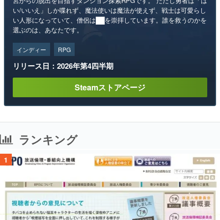
宮からの脱出を目指すダンジョン探索RPGです。 ただし勇者は「は
い/いいえ」しか喋れず、魔法使いは魔法が使えず、戦士は可愛らし
い人形になっていて、僧侶は██を崇拝しています。誰を救うのかを
選ぶのは、あなたです。
インディー
RPG
リリース日：2026年第4四半期
Steamストアページ
ランキング
1