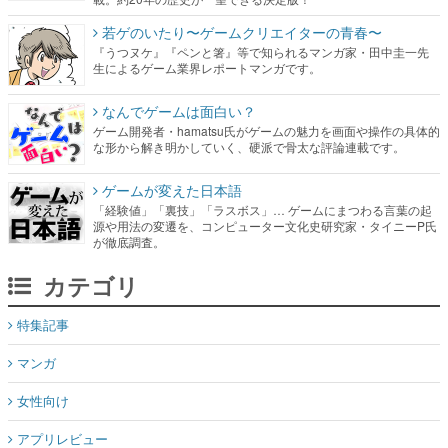
若ゲのいたり〜ゲームクリエイターの青春〜
『うつヌケ』『ペンと箸』等で知られるマンガ家・田中圭一先
生によるゲーム業界レポートマンガです。
なんでゲームは面白い？
ゲーム開発者・hamatsu氏がゲームの魅力を画面や操作の具体的
な形から解き明かしていく、硬派で骨太な評論連載です。
ゲームが変えた日本語
「経験値」「裏技」「ラスボス」… ゲームにまつわる言葉の起
源や用法の変遷を、コンピューター文化史研究家・タイニーP氏
が徹底調査。
カテゴリ
特集記事
マンガ
女性向け
アプリレビュー