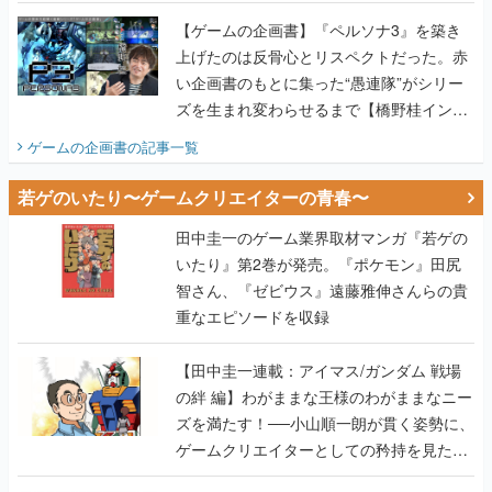
画書】
【ゲームの企画書】『ペルソナ3』を築き
上げたのは反骨心とリスペクトだった。赤
い企画書のもとに集った“愚連隊”がシリー
ズを生まれ変わらせるまで【橋野桂インタ
ビュー】
ゲームの企画書
の記事一覧
若ゲのいたり〜ゲームクリエイターの青春〜
田中圭一のゲーム業界取材マンガ『若ゲの
いたり』第2巻が発売。『ポケモン』田尻
智さん、『ゼビウス』遠藤雅伸さんらの貴
重なエピソードを収録
【田中圭一連載：アイマス/ガンダム 戦場
の絆 編】わがままな王様のわがままなニー
ズを満たす！──小山順一朗が貫く姿勢に、
ゲームクリエイターとしての矜持を見た
【若ゲのいたり最終回】