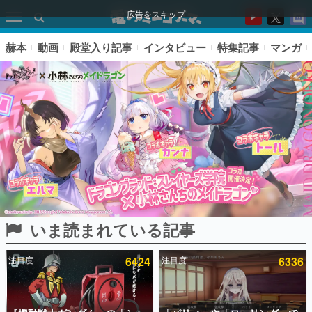
広告をスキップ
赫本
動画
殿堂入り記事
インタビュー
特集記事
マンガ
いま読まれている記事
ピックアップ
注目度
6424
注目度
6336
電ファミのいま読まれている記事ランキング
アプリセール情報