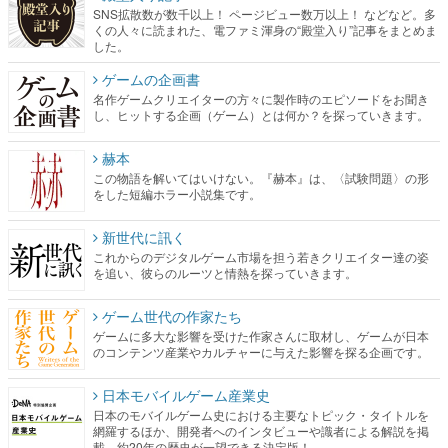
SNS拡散数が数千以上！ ページビュー数万以上！ などなど。多
くの人々に読まれた、電ファミ渾身の“殿堂入り”記事をまとめま
した。
ゲームの企画書
名作ゲームクリエイターの方々に製作時のエピソードをお聞き
し、ヒットする企画（ゲーム）とは何か？を探っていきます。
赫本
この物語を解いてはいけない。『赫本』は、〈試験問題〉の形
をした短編ホラー小説集です。
新世代に訊く
これからのデジタルゲーム市場を担う若きクリエイター達の姿
を追い、彼らのルーツと情熱を探っていきます。
ゲーム世代の作家たち
ゲームに多大な影響を受けた作家さんに取材し、ゲームが日本
のコンテンツ産業やカルチャーに与えた影響を探る企画です。
日本モバイルゲーム産業史
日本のモバイルゲーム史における主要なトピック・タイトルを
網羅するほか、開発者へのインタビューや識者による解説を掲
載。約20年の歴史が一望できる決定版！