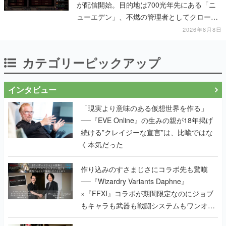
が配信開始。目的地は700光年先にある「ニ
ューエデン」、不燃の管理者としてクローン
人間を増やし、加工して神に捧げる
2026年8月8日
カテゴリーピックアップ
インタビュー
「現実より意味のある仮想世界を作る」
──『EVE Online』の生みの親が18年掲げ
続ける”クレイジーな宣言”は、比喩ではな
く本気だった
作り込みのすさまじさにコラボ先も驚嘆
──『Wizardry Variants Daphne』
×『FFXI』コラボが期間限定なのにジョブ
もキャラも武器も戦闘システムもワンオフ
で作り込まれた理由を両ディレクターに聞