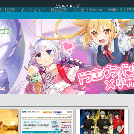
広告をスキップ
入り記事
インタビュー
特集記事
マンガ
Steam
Switch2
PS