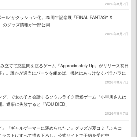
2026年8月7日
ール”がクッション化。25周年記念展「FINAL FANTASY X
憶-」のグッズ情報が一部公開
2026年8月7日
立てて惑星間を渡るゲーム『Approximately Up』がリリース初日
好評」。誰かが適当にパーツを組めば、機体はあっけなくバラバラに
2026年8月7日
ング」で女の子と会話するソウルライク恋愛ゲーム『小早川さんは
。返事に失敗すると「YOU DIED」
2026年8月7日
イ』『ギャルゲーマーに褒められたい』グッズが夏コミ「ふもコ
イラストはすべて描き下ろし。公式サイトで予約を受付中