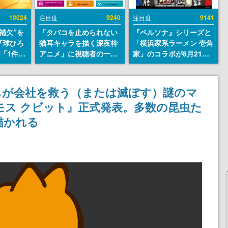
13024
9240
9141
注目度
注目度
補欠”を
「タバコを止められない
『ペルソナ』シリーズと
『球ひろ
猫耳キャラを描く深夜枠
「横浜家系ラーメン 壱角
』が「1件」
アニメ」に視聴者の一部
家」のコラボが8月21日
ストをも
から批判意見。違法薬物
から開催。”はがくれ”風
対応し
の使用と思しき描写も含
とんこつラーメンや、お
『キング
めて、BPOが議論を交わ
いしく食べられるカレー
ちが会社を救う（または滅ぼす）謎のマ
発元やチ
す
ラーメンがラインナップ
モス クビット』正式発表。多数の昆虫た
選手から
描かれる