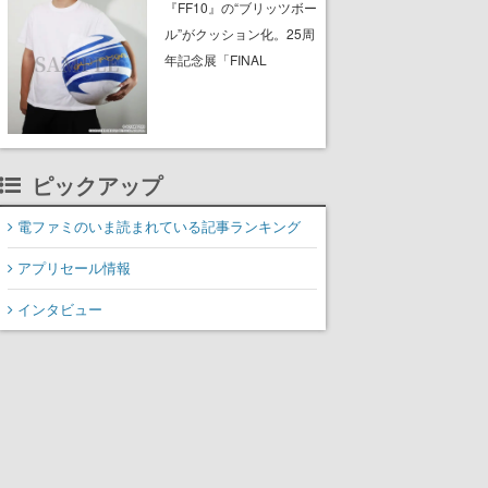
ったチケットで入館でき
『FF10』の“ブリッツボー
ない事例が複数発生
ル”がクッション化。25周
年記念展「FINAL
FANTASY X MUSEUM-幻
光の記憶-」のグッズ情報
が一部公開
ピックアップ
電ファミのいま読まれている記事ランキング
アプリセール情報
インタビュー