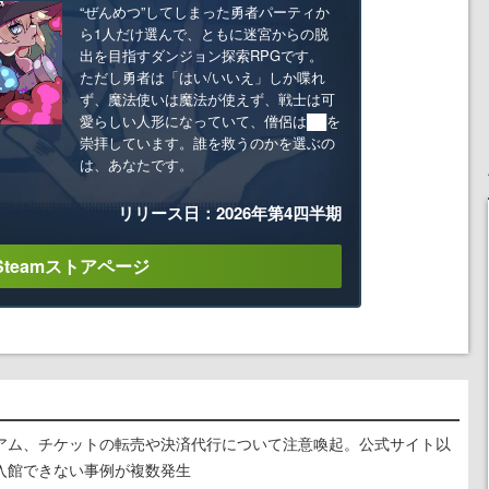
“ぜんめつ”してしまった勇者パーティか
ら1人だけ選んで、ともに迷宮からの脱
出を目指すダンジョン探索RPGです。
ただし勇者は「はい/いいえ」しか喋れ
ず、魔法使いは魔法が使えず、戦士は可
愛らしい人形になっていて、僧侶は██を
崇拝しています。誰を救うのかを選ぶの
は、あなたです。
リリース日：2026年第4四半期
Steamストアページ
アム、チケットの転売や決済代行について注意喚起。公式サイト以
入館できない事例が複数発生