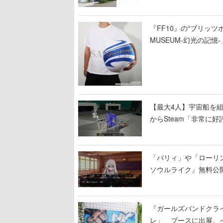
『FF10』の“ブリッツボ
MUSEUM-幻光の記
【最大4人】宇宙船を組み
からSteam「非常に
大破
「パリィ」や「ローリ
ソウルライク』無料公開
『ガールズバンドクラ
レ」 ブースに出展。