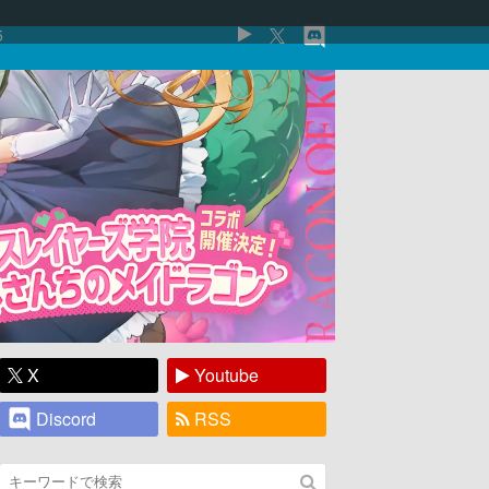
5
X
Youtube
Discord
RSS