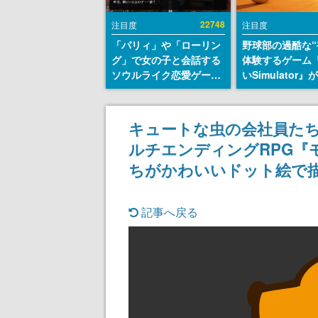
22748
注目度
注目度
「パリィ」や「ローリン
野球部の過酷な“
グ」で女の子と会話する
体験するゲーム
ソウルライク恋愛ゲーム
いSimulator
『小早川さんはソウルラ
のウィッシュリ
イク』無料公開。返事に
とにチェコ語に
失敗すると「YOU
SNSで話題に。
キュートな虫の会社員た
DIED」
ダム・カム』開
ルチエンディングRPG『
ェコのプロ野球
称賛の声
ちがかわいいドット絵で
記事へ戻る