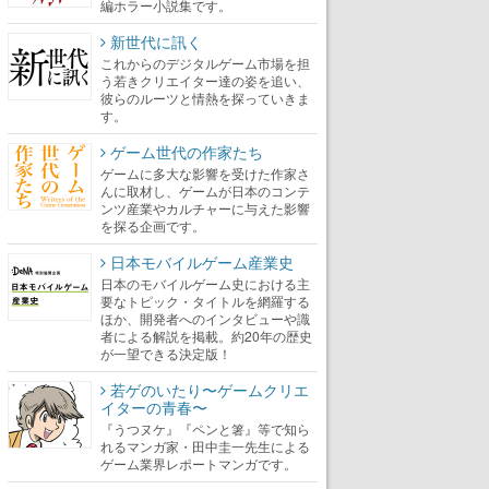
編ホラー小説集です。
新世代に訊く
これからのデジタルゲーム市場を担
う若きクリエイター達の姿を追い、
彼らのルーツと情熱を探っていきま
す。
ゲーム世代の作家たち
ゲームに多大な影響を受けた作家さ
んに取材し、ゲームが日本のコンテ
ンツ産業やカルチャーに与えた影響
を探る企画です。
日本モバイルゲーム産業史
日本のモバイルゲーム史における主
要なトピック・タイトルを網羅する
ほか、開発者へのインタビューや識
者による解説を掲載。約20年の歴史
が一望できる決定版！
若ゲのいたり〜ゲームクリエ
イターの青春〜
『うつヌケ』『ペンと箸』等で知ら
れるマンガ家・田中圭一先生による
ゲーム業界レポートマンガです。