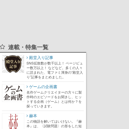
連載・特集一覧
殿堂入り記事
SNS拡散数が数千以上！ ページビュ
ー数万以上！ などなど。多くの人々
に読まれた、電ファミ渾身の“殿堂入
り”記事をまとめました。
ゲームの企画書
名作ゲームクリエイターの方々に製
作時のエピソードをお聞きし、ヒッ
トする企画（ゲーム）とは何か？を
探っていきます。
赫本
この物語を解いてはいけない。『赫
本』は、〈試験問題〉の形をした短