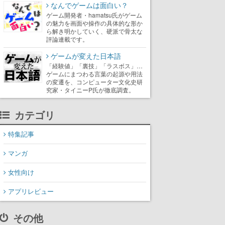
なんでゲームは面白い？
ゲーム開発者・hamatsu氏がゲーム
の魅力を画面や操作の具体的な形か
ら解き明かしていく、硬派で骨太な
評論連載です。
ゲームが変えた日本語
「経験値」「裏技」「ラスボス」…
ゲームにまつわる言葉の起源や用法
の変遷を、コンピューター文化史研
究家・タイニーP氏が徹底調査。
カテゴリ
特集記事
マンガ
女性向け
アプリレビュー
その他