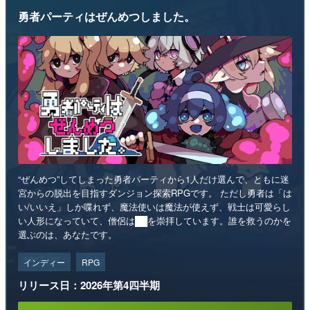
勇者パーティはぜんめつしました。
“ぜんめつ”してしまった勇者パーティから1人だけ選んで、ともに迷
宮からの脱出を目指すダンジョン探索RPGです。 ただし勇者は「は
い/いいえ」しか喋れず、魔法使いは魔法が使えず、戦士は可愛らし
い人形になっていて、僧侶は██を崇拝しています。誰を救うのかを
選ぶのは、あなたです。
インディー
RPG
リリース日：2026年第4四半期