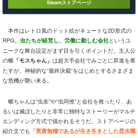
Steamストアページ
本作はレトロ風のドット絵がキュートな2D形式の
RPG。
というユ
虫たちが経営し、労働に勤しむ会社
ニークな舞台設定がまず目を引くポイントだ。主人公
の蛾
は超大手会社でみごとに昇進を果
「モスちゃん」
たすが、神秘的な“最終決裁”をはじめとするさまざま
な危機が襲い来る。
蛾ちゃんは“虫友”や“虫同僚”と会社を救ったり、あ
るいは滅ぼしたりと非常に独特なストーリーがマルチ
エンディング方式で描かれるそうだ。ストアページの
紹介文でも
「荒唐無稽であるが生き生きとした昆虫職