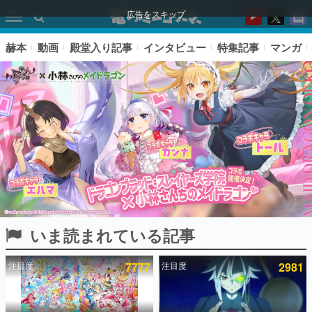
広告をスキップ
赫本
動画
殿堂入り記事
インタビュー
特集記事
マンガ
いま読まれている記事
ピックアップ
注目度
7777
注目度
2981
電ファミのいま読まれている記事ランキング
アプリセール情報