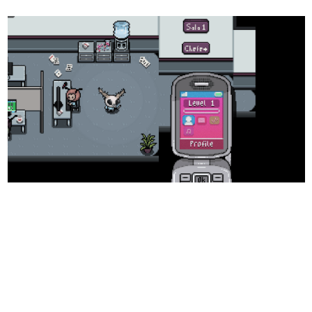
日本のコンテンツ産業やカルチャーに与えた影響を探る企
画です。
日本モバイルゲーム産業史
日本のモバイルゲーム史における主要なトピック・タイト
ルを網羅するほか、開発者へのインタビューや識者による
解説を掲載。約20年の歴史が一望できる決定版！
若ゲのいたり〜ゲームクリエイターの青春〜
『うつヌケ』『ペンと箸』等で知られるマンガ家・田中圭
一先生によるゲーム業界レポートマンガです。
なんでゲームは面白い？
ゲーム開発者・hamatsu氏がゲームの魅力を画面や操作の
具体的な形から解き明かしていく、硬派で骨太な評論連載
です。
ゲームが変えた日本語
「経験値」「裏技」「ラスボス」… ゲームにまつわる言葉
の起源や用法の変遷を、コンピューター文化史研究家・タ
イニーP氏が徹底調査。
カテゴリ
特集記事