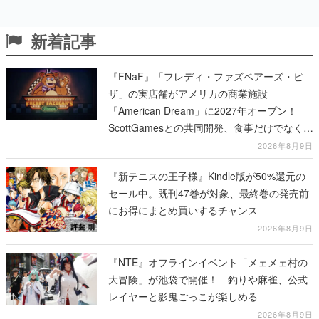
新着記事
『FNaF』「フレディ・ファズベアーズ・ピ
ザ」の実店舗がアメリカの商業施設
「American Dream」に2027年オープン！
ScottGamesとの共同開発、食事だけでなくス
テージショーや没入型のホラー体験も楽しめ
2026年8月9日
る
『新テニスの王子様』Kindle版が50%還元の
セール中。既刊47巻が対象、最終巻の発売前
にお得にまとめ買いするチャンス
2026年8月9日
『NTE』オフラインイベント「メェメェ村の
大冒険」が池袋で開催！ 釣りや麻雀、公式
レイヤーと影鬼ごっこが楽しめる
2026年8月9日