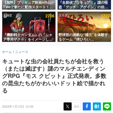
【無料】プリキュア映画4作品が
『名探偵プリキュア！』謎の怪
TVerで新たに配信スタート！な
盗「デッチ・アゲイン」の担当
インタビュー
んと2018年～2024年の映画ほぼ
キャストは天﨑滉平さんと判
注目度
2706
注目度
1727
すべてが見放題に、ぶっちゃけ
明。『Re:ゼロから始める異世
連載・特集一覧
ありえないラインナップ
界生活』オットー役、『ヒプノ
シスマイク』山田三郎役など
殿堂入り記事
SNS拡散数が数千以上！ ページビュー数万以上！ などな
『機動戦士ガンダム』の「シャ
野球部の過酷な“補欠”を体験す
ど。多くの人々に読まれた、電ファミ渾身の“殿堂入り”記
ア専用ザクⅡ」をイメージした
るゲーム『球ひろい
事をまとめました。
散水ホースリールが予約開始。
Simulator』が「1件」のウィッ
本体にはシャアのパーソナルマ
シュリストをもとにチェコ語に
ゲームの企画書
ホーム
ニュース
ークやジオン公国軍のエンブレ
対応しSNSで話題に。『キング
名作ゲームクリエイターの方々に製作時のエピソードをお
聞きし、ヒットする企画（ゲーム）とは何か？を探ってい
ム、型式番号などを配置
ダム・カム』開発元やチェコの
キュートな虫の会社員たちが会社を救う
きます。
プロ野球選手から称賛の声
（または滅ぼす）謎のマルチエンディン
赫本
この物語を解いてはいけない。『赫本』は、〈試験問題〉
グRPG『モス クビット』正式発表。多数
の形をした短編ホラー小説集です。
の昆虫たちがかわいいドット絵で描かれ
る
新世代に訊く
これからのデジタルゲーム市場を担う若きクリエイター達
の姿を追い、彼らのルーツと情熱を探っていきます。
2023年1月13日 12:06
反応
ゲーム世代の作家たち
ゲームに多大な影響を受けた作家さんに取材し、ゲームが