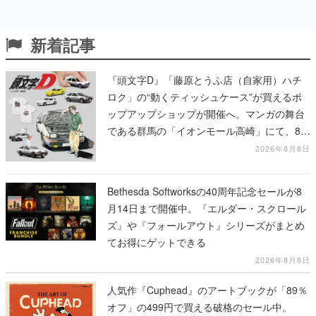
新着記事
『頭文字D』「藤原とうふ店（自家用）ハチ
ロク」の“動くティッシュケース”が買えるポ
ップアップショップが開催へ。マンガの舞台
である群馬の「イオンモール高崎」にて、8月
11日から8月20日までの期間限定で開催予定
2026年8月8日
Bethesda Softworksの40周年記念セールが8
月14日まで開催中。『エルダー・スクロール
ズ』や『フォールアウト』シリーズがまとめ
てお得にゲットできる
2026年8月8日
人気作『Cuphead』のアートブックが「89％
オフ」の499円で買える破格のセール中。