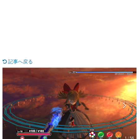
日本のコンテンツ産業やカルチャーに与えた影響を探る企
画です。
日本モバイルゲーム産業史
日本のモバイルゲーム史における主要なトピック・タイト
ルを網羅するほか、開発者へのインタビューや識者による
解説を掲載。約20年の歴史が一望できる決定版！
若ゲのいたり〜ゲームクリエイターの青春〜
『うつヌケ』『ペンと箸』等で知られるマンガ家・田中圭
一先生によるゲーム業界レポートマンガです。
記事へ戻る
なんでゲームは面白い？
ゲーム開発者・hamatsu氏がゲームの魅力を画面や操作の
具体的な形から解き明かしていく、硬派で骨太な評論連載
です。
ゲームが変えた日本語
「経験値」「裏技」「ラスボス」… ゲームにまつわる言葉
の起源や用法の変遷を、コンピューター文化史研究家・タ
イニーP氏が徹底調査。
カテゴリ
1 / 56
特集記事