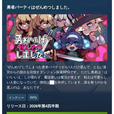
勇者パーティはぜんめつしました。
“ぜんめつ”してしまった勇者パーティから1人だけ選んで、ともに迷
宮からの脱出を目指すダンジョン探索RPGです。 ただし勇者は「は
い/いいえ」しか喋れず、魔法使いは魔法が使えず、戦士は可愛らし
い人形になっていて、僧侶は██を崇拝しています。誰を救うのかを
選ぶのは、あなたです。
インディー
RPG
リリース日：2026年第4四半期