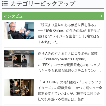
カテゴリーピックアップ
インタビュー
「現実より意味のある仮想世界を作る」
──『EVE Online』の生みの親が18年掲げ
続ける”クレイジーな宣言”は、比喩ではな
く本気だった
作り込みのすさまじさにコラボ先も驚嘆
──『Wizardry Variants Daphne』
×『FFXI』コラボが期間限定なのにジョブ
もキャラも武器も戦闘システムもワンオフ
で作り込まれた理由を両ディレクターに聞
く
『TATSUJIN』の弓削雅稔×『ライデンファ
イターズ』の齋藤貴幸──かつて縦シュー全
盛期を支えていた2人が、30年後に同じ会
社で机を並べる理由とは。新作
『TATSUJIN EXTREME』で初タッグを組