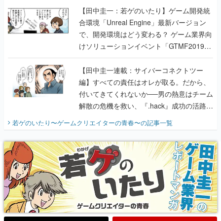
【田中圭一：若ゲのいたり】ゲーム開発統
合環境「Unreal Engine」最新バージョン
で、開発環境はどう変わる？ ゲーム業界向
けソリューションイベント「GTMF2019」
に行って、より理解を深めよう【PR】
【田中圭一連載：サイバーコネクトツー
編】すべての責任はオレが取る。だから、
付いてきてくれないか──男の熱意はチーム
解散の危機を救い、『.hack』成功の活路を
開く。業界の快男児・松山 洋に流れる血は
若ゲのいたり〜ゲームクリエイターの青春〜
の記事一覧
『少年ジャンプ』色だった【若ゲのいた
り】