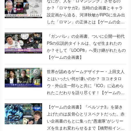
なにが、人を「ロマンシング」させるの
か？『ロマサガ2』当時の企画書とキャラ
設定画から迫る、河津秋敏がRPGに生み出
した「ロマン」の正体とは【ゲームの企画
書】
『ガンパレ』の企画書、ついに公開━初代
PSの伝説的タイトルは、なぜ生まれたの
か？そして『LOOP8』へ受け継がれたもの
【ゲームの企画書】
世界が認めるゲームデザイナー・上田文人
とはいったい何が凄いのか？ ヨコオタロ
ウ・外山圭一郎らと共に『ICO』に込めら
れたこだわりを語り尽くす！【ゲームの企
画書】
【ゲームの企画書】『ペルソナ3』を築き
上げたのは反骨心とリスペクトだった。赤
い企画書のもとに集った“愚連隊”がシリー
ズを生まれ変わらせるまで【橋野桂インタ