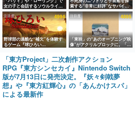
「パリィ」や「ローリング」で
不死身のニワトリと宇宙船を探
女の子と会話するソウルライク
索する“非常に好評”なサバイバ
インタビュー
恋愛ゲーム『小早川さんはソウ
ルゲーム『Breathedge』が無
注目度
4994
注目度
4895
ルライク』無料公開。返事に失
料で配布中。入手できる期間は8
連載・特集一覧
敗すると「YOU DIED」
月10日まで
殿堂入り記事
野球部の過酷な“補欠”を体験す
「東映」の“あのオープニング映
SNS拡散数が数千以上！ ページビュー数万以上！ などな
ど。多くの人々に読まれた、電ファミ渾身の“殿堂入り”記
るゲーム『球ひろい
像”がアクリルブロックに。「東
事をまとめました。
Simulator』が「1件」のウィッ
映ヒストリカル グッズコレクシ
シュリストをもとにチェコ語に
ョン」が8月下旬より発売
「東方Project」二次創作アクション
ゲームの企画書
対応しSNSで話題に。『キング
名作ゲームクリエイターの方々に製作時のエピソードをお
RPG『東方シンセカイ』Nintendo Switch
ダム・カム』開発元やチェコの
聞きし、ヒットする企画（ゲーム）とは何か？を探ってい
プロ野球選手から称賛の声
きます。
版が7月13日に発売決定。『妖々剣戟夢
赫本
想』や『東方紅輝心』の「あんかけスパ」
この物語を解いてはいけない。『赫本』は、〈試験問題〉
による最新作
の形をした短編ホラー小説集です。
新世代に訊く
これからのデジタルゲーム市場を担う若きクリエイター達
の姿を追い、彼らのルーツと情熱を探っていきます。
ゲーム世代の作家たち
ゲームに多大な影響を受けた作家さんに取材し、ゲームが