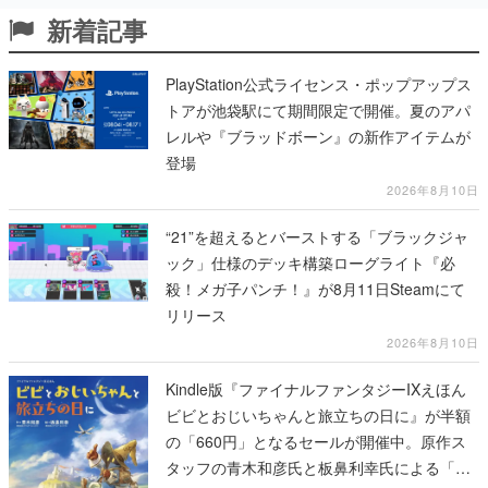
新着記事
PlayStation公式ライセンス・ポップアップス
トアが池袋駅にて期間限定で開催。夏のアパ
レルや『ブラッドボーン』の新作アイテムが
登場
2026年8月10日
“21”を超えるとバーストする「ブラックジャ
ック」仕様のデッキ構築ローグライト『必
殺！メガ子パンチ！』が8月11日Steamにて
リリース
2026年8月10日
Kindle版『ファイナルファンタジーIXえほん
ビビとおじいちゃんと旅立ちの日に』が半額
の「660円」となるセールが開催中。原作ス
タッフの青木和彦氏と板鼻利幸氏による「ビ