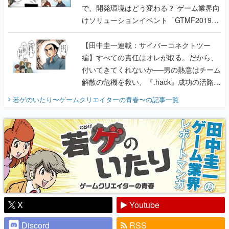
で、開発環境はどう変わる？ ゲーム業界向
けソリューションイベント「GTMF2019」
に行って、より理解を深めよう【PR】
【田中圭一連載：サイバーコネクトツー
編】すべての責任はオレが取る。だから、
付いてきてくれないか──男の熱意はチーム
解散の危機を救い、『.hack』成功の活路を
開く。業界の快男児・松山 洋に流れる血は
若ゲのいたり〜ゲームクリエイターの青春〜
の記事一覧
『少年ジャンプ』色だった【若ゲのいた
り】
X
Youtube
Discord
RSS