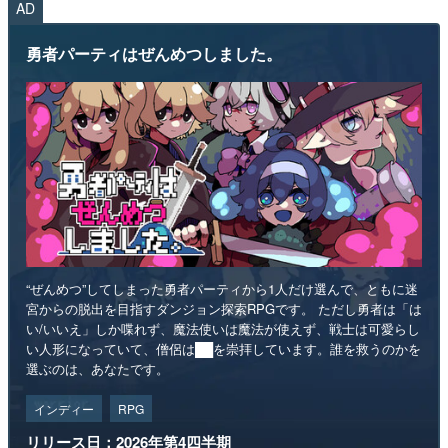
AD
勇者パーティはぜんめつしました。
“ぜんめつ”してしまった勇者パーティから1人だけ選んで、ともに迷
宮からの脱出を目指すダンジョン探索RPGです。 ただし勇者は「は
い/いいえ」しか喋れず、魔法使いは魔法が使えず、戦士は可愛らし
い人形になっていて、僧侶は██を崇拝しています。誰を救うのかを
選ぶのは、あなたです。
インディー
RPG
リリース日：2026年第4四半期