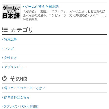
ゲームが変えた日本語
「経験値」「裏技」「ラスボス」… ゲームにまつわる言葉の起
源や用法の変遷を、コンピューター文化史研究家・タイニーP氏
が徹底調査。
カテゴリ
特集記事
マンガ
女性向け
アプリレビュー
その他
電ファミニコゲーマーとは？
媒体資料はこちら
XプレゼントCP応募規約