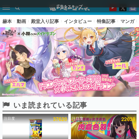
広告をスキップ
赫本
動画
殿堂入り記事
インタビュー
特集記事
マンガ
いま読まれている記事
ピックアップ
注目度
37620
注目度
22638
電ファミのいま読まれている記事ランキング
アプリセール情報