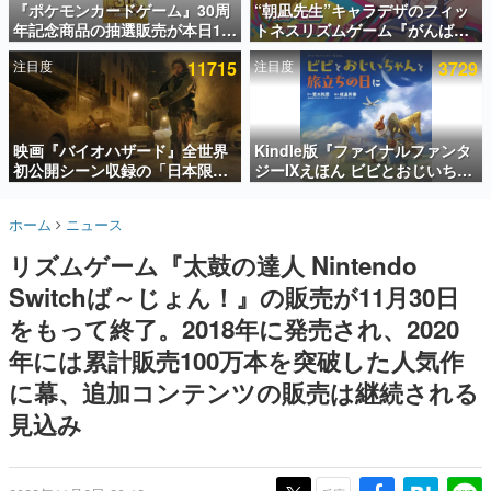
『ポケモンカードゲーム』30周
“朝凪先生”キャラデザのフィッ
年記念商品の抽選販売が本日12
トネスリズムゲーム『がんば
インタビュー
時より開始。拡張パック「30th
れ！チアリズム』Steamストア
注目度
11715
注目度
3729
CELEBRATION」のボックス
ページが公開。キャラクターの
連載・特集一覧
に、「プレミアムデッキセット
CVは陽向葵ゅかさん
エーフィ・ブラッキー」
殿堂入り記事
「FUTURISTIC BOX」の計3商
SNS拡散数が数千以上！ ページビュー数万以上！ などな
品
映画『バイオハザード』全世界
Kindle版『ファイナルファンタ
ど。多くの人々に読まれた、電ファミ渾身の“殿堂入り”記
初公開シーン収録の「日本限
ジーIXえほん ビビとおじいちゃ
事をまとめました。
定」予告映像が解禁。バイオの
んと旅立ちの日に』が半額の
日（8月10日）にあわせて、
「660円」となるセールが開催
ゲームの企画書
ホーム
ニュース
「ラクーンシティ総合病院」へ
中。原作スタッフの青木和彦氏
名作ゲームクリエイターの方々に製作時のエピソードをお
聞きし、ヒットする企画（ゲーム）とは何か？を探ってい
行く配達人の姿が披露
と板鼻利幸氏による「ビビ」の
リズムゲーム『太鼓の達人 Nintendo
きます。
前日譚
Switchば～じょん！』の販売が11月30日
赫本
この物語を解いてはいけない。『赫本』は、〈試験問題〉
をもって終了。2018年に発売され、2020
の形をした短編ホラー小説集です。
年には累計販売100万本を突破した人気作
に幕、追加コンテンツの販売は継続される
新世代に訊く
これからのデジタルゲーム市場を担う若きクリエイター達
見込み
の姿を追い、彼らのルーツと情熱を探っていきます。
ゲーム世代の作家たち
ゲームに多大な影響を受けた作家さんに取材し、ゲームが