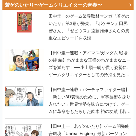
若ゲのいたり〜ゲームクリエイターの青春〜
田中圭一のゲーム業界取材マンガ『若ゲの
いたり』第2巻が発売。『ポケモン』田尻
智さん、『ゼビウス』遠藤雅伸さんらの貴
重なエピソードを収録
【田中圭一連載：アイマス/ガンダム 戦場
の絆 編】わがままな王様のわがままなニー
ズを満たす！──小山順一朗が貫く姿勢に、
ゲームクリエイターとしての矜持を見た
【若ゲのいたり最終回】
【田中圭一連載：バーチャファイター編】
「新しい3D表現のために、軍事技術を採り
入れたい」世界情勢を味方につけて、ゲー
ムに革命をもたらした鈴木 裕の功績【若ゲ
のいたり】
【田中圭一：若ゲのいたり】ゲーム開発統
合環境「Unreal Engine」最新バージョン