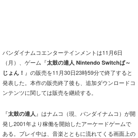
マンガ
女性向け
アプリレビュー
その他
バンダイナムコエンターテインメントは11月6日
（月）、ゲーム『
太鼓の達人 Nintendo Switchば～
電ファミニコゲーマーとは？
』の販売を11月30日23時59分で終了すると
じょん！
運営：株式会社マレ
発表した。本作の販売終了後も、追加ダウンロードコ
ンテンツに関しては販売を継続する。
『
』はナムコ（現、バンダイナムコ）が開
太鼓の達人
発し2001年より稼働を開始したアーケードゲームで
ある。プレイ中は、音楽とともに流れてくる画面上の