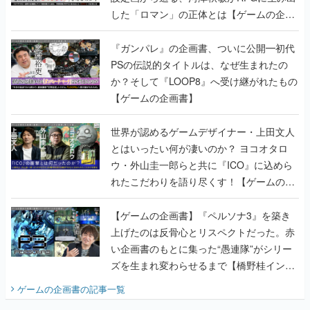
した「ロマン」の正体とは【ゲームの企画
書】
『ガンパレ』の企画書、ついに公開━初代
PSの伝説的タイトルは、なぜ生まれたの
か？そして『LOOP8』へ受け継がれたもの
【ゲームの企画書】
世界が認めるゲームデザイナー・上田文人
とはいったい何が凄いのか？ ヨコオタロ
ウ・外山圭一郎らと共に『ICO』に込めら
れたこだわりを語り尽くす！【ゲームの企
画書】
【ゲームの企画書】『ペルソナ3』を築き
上げたのは反骨心とリスペクトだった。赤
い企画書のもとに集った“愚連隊”がシリー
ズを生まれ変わらせるまで【橋野桂インタ
ビュー】
ゲームの企画書
の記事一覧