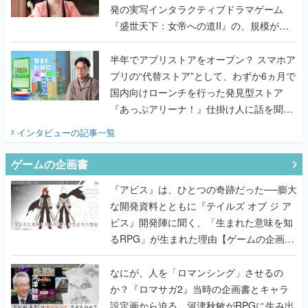
発の実写インタラクティブドラマゲーム
『盛世天下：女帝への道II』の、規模が違
うこだわりをプロデューサーに聞いた
半年でアプリストアをオープン？ スマホア
プリの“代替ストア”として、わずか6ヵ月で
国内向けローンチを行った発見型ストア
『あっぷアリーナ！』仕掛け人に話を聞い
てみた
インタビュー
の記事一覧
ゲームの企画書
『アビス』は、ひとつの奇跡だった──膨大
な開発資料とともに『テイルズ オブ ジ ア
ビス』開発陣に聞く、「生まれた意味を知
るRPG」が生まれた理由【ゲームの企画
書】
なにが、人を「ロマンシング」させるの
か？『ロマサガ2』当時の企画書とキャラ
設定画から迫る、河津秋敏がRPGに生み出