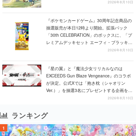
ビ」の前日譚
2026年8月10日
『ポケモンカードゲーム』30周年記念商品の
抽選販売が本日12時より開始。拡張パック
「30th CELEBRATION」のボックスに、「プ
レミアムデッキセット エーフィ・ブラッキ
ー」「FUTURISTIC BOX」の計3商品
2026年8月10日
『星の翼』と『魔法少女リリカルなのは
EXCEEDS Gun Blaze Vengeance』のコラボ
が決定。公式Xでは「抱き枕（シャオリン
Ver.）」を抽選3名にプレゼントする企画を実
施中
2026年8月10日
ランキング
1