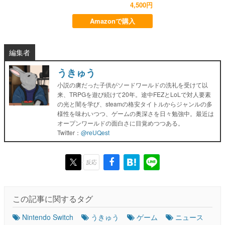
4,500円
Amazonで購入
編集者
うきゅう
小説の虜だった子供がソードワールドの洗礼を受けて以
来、TRPGを遊び続けて20年。途中FEZとLoLで対人要素
の光と闇を学び、steamの格安タイトルからジャンルの多
様性を味わいつつ、ゲームの奥深さを日々勉強中。最近は
オープンワールドの面白さに目覚めつつある。
Twitter：
@reUQest
反応
この記事に関するタグ
Nintendo Switch
うきゅう
ゲーム
ニュース