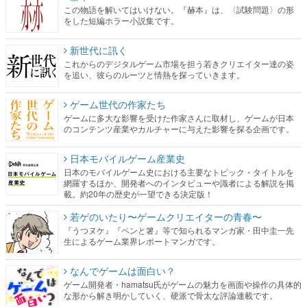
この物語を解いてはいけない。『赫本』は、〈試験問題〉の形
をした短編ホラー小説集です。
新世代に訊く
これからのデジタルゲーム市場を担う若きクリエイター達の姿
を追い、彼らのルーツと情熱を探っていきます。
ゲーム世代の作家たち
ゲームに多大な影響を受けた作家さんに取材し、ゲームが日本
のコンテンツ産業やカルチャーに与えた影響を探る企画です。
日本モバイルゲーム産業史
日本のモバイルゲーム史における主要なトピック・タイトルを
網羅するほか、開発者へのインタビューや識者による解説を掲
載。約20年の歴史が一望できる決定版！
若ゲのいたり〜ゲームクリエイターの青春〜
『うつヌケ』『ペンと箸』等で知られるマンガ家・田中圭一先
生によるゲーム業界レポートマンガです。
なんでゲームは面白い？
ゲーム開発者・hamatsu氏がゲームの魅力を画面や操作の具体的
な形から解き明かしていく、硬派で骨太な評論連載です。