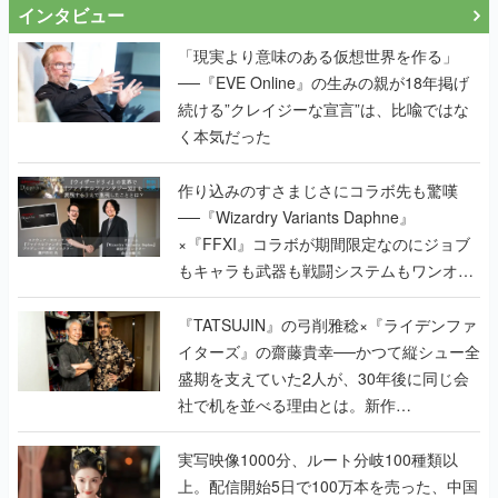
インタビュー
「現実より意味のある仮想世界を作る」
──『EVE Online』の生みの親が18年掲げ
続ける”クレイジーな宣言”は、比喩ではな
く本気だった
作り込みのすさまじさにコラボ先も驚嘆
──『Wizardry Variants Daphne』
×『FFXI』コラボが期間限定なのにジョブ
もキャラも武器も戦闘システムもワンオフ
で作り込まれた理由を両ディレクターに聞
く
『TATSUJIN』の弓削雅稔×『ライデンファ
イターズ』の齋藤貴幸──かつて縦シュー全
盛期を支えていた2人が、30年後に同じ会
社で机を並べる理由とは。新作
『TATSUJIN EXTREME』で初タッグを組
んだレジェンド2人に訊く開発秘話
実写映像1000分、ルート分岐100種類以
上。配信開始5日で100万本を売った、中国