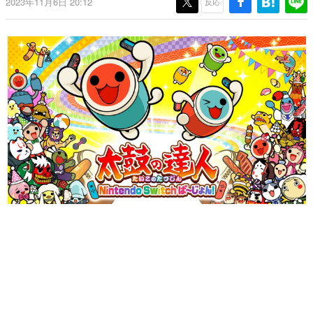
2023年11月6日 20:12
反応
日本のコンテンツ産業やカルチャーに与えた影響を探る企
画です。
日本モバイルゲーム産業史
日本のモバイルゲーム史における主要なトピック・タイト
ルを網羅するほか、開発者へのインタビューや識者による
解説を掲載。約20年の歴史が一望できる決定版！
若ゲのいたり〜ゲームクリエイターの青春〜
『うつヌケ』『ペンと箸』等で知られるマンガ家・田中圭
一先生によるゲーム業界レポートマンガです。
なんでゲームは面白い？
ゲーム開発者・hamatsu氏がゲームの魅力を画面や操作の
具体的な形から解き明かしていく、硬派で骨太な評論連載
です。
ゲームが変えた日本語
「経験値」「裏技」「ラスボス」… ゲームにまつわる言葉
の起源や用法の変遷を、コンピューター文化史研究家・タ
イニーP氏が徹底調査。
カテゴリ
特集記事