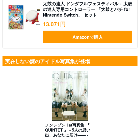
太鼓の達人 ドンダフルフェスティバル + 太鼓
の達人専用コントローラー 「太鼓とバチ for
Nintendo Switch」 セット
13,071円
Amazonで購入
実在しない謎のアイドル写真集が登場
ノンレゾン 1st写真集 『
QUINTET 』 - 5人の思い
出、あなたに届け―― -