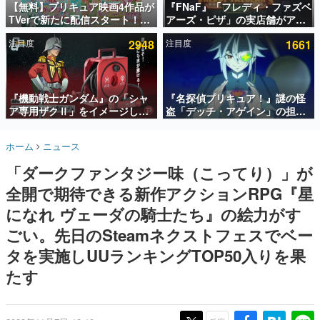
【無料】プリキュア映画4作品が
『FNaF』「フレディ・ファズベ
TVerで新たに配信スタート！な
アーズ・ピザ」の実店舗がアメ
インタビュー
んと2018年～2024年の映画ほぼ
リカの商業施設「American
注目度
2948
注目度
1661
すべてが見放題に、ぶっちゃけ
Dream」に2027年オープン！
連載・特集一覧
ありえないラインナップ
ScottGamesとの共同開発、食
事だけでなくステージショーや
殿堂入り記事
没入型のホラー体験も楽しめる
SNS拡散数が数千以上！ ページビュー数万以上！ などな
『機動戦士ガンダム』の「シャ
『名探偵プリキュア！』謎の怪
ど。多くの人々に読まれた、電ファミ渾身の“殿堂入り”記
ア専用ザクⅡ」をイメージした
盗「デッチ・アゲイン」の担当
事をまとめました。
散水ホースリールが予約開始。
キャストは天﨑滉平さんと判
本体にはシャアのパーソナルマ
明。『Re:ゼロから始める異世
ゲームの企画書
ホーム
ニュース
ークやジオン公国軍のエンブレ
界生活』オットー役、『ヒプノ
名作ゲームクリエイターの方々に製作時のエピソードをお
聞きし、ヒットする企画（ゲーム）とは何か？を探ってい
ム、型式番号などを配置
シスマイク』山田三郎役など
「ダークファンタジー味（こってり）」が
きます。
全開で期待できる新作アクションRPG『星
赫本
この物語を解いてはいけない。『赫本』は、〈試験問題〉
になれ ヴェーダの騎士たち』の絵力がす
の形をした短編ホラー小説集です。
ごい。先日のSteamネクストフェスでベー
タを実施しUUランキングTOP50入りを果
新世代に訊く
これからのデジタルゲーム市場を担う若きクリエイター達
たす
の姿を追い、彼らのルーツと情熱を探っていきます。
ゲーム世代の作家たち
ゲームに多大な影響を受けた作家さんに取材し、ゲームが