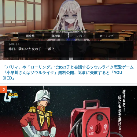
「パリィ」や「ローリング」で女の子と会話するソウルライク恋愛ゲーム
『小早川さんはソウルライク』無料公開。返事に失敗すると「YOU
DIED」
2