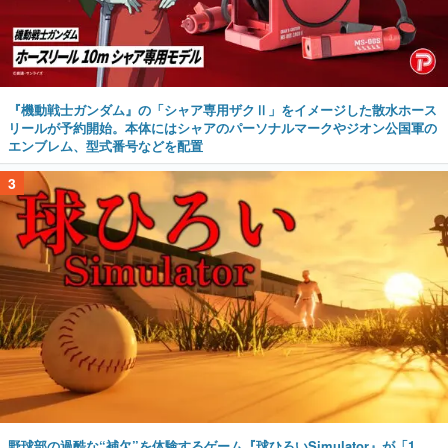
『機動戦士ガンダム』の「シャア専用ザクⅡ」をイメージした散水ホース
リールが予約開始。本体にはシャアのパーソナルマークやジオン公国軍の
エンブレム、型式番号などを配置
3
野球部の過酷な“補欠”を体験するゲーム『球ひろいSimulator』が「1