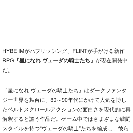
マンガ
女性向け
アプリレビュー
その他
HYBE IMがパブリッシング、FLINTが手がける新作
RPG
が現在開発中
『星になれ ヴェーダの騎士たち』
電ファミニコゲーマーとは？
だ。
運営：株式会社マレ
『星になれ ヴェーダの騎士たち』はダークファンタ
ジー世界を舞台に、80～90年代にかけて人気を博し
たベルトスクロールアクションの面白さを現代的に再
解釈すると謳う作品だ。ゲーム中ではさまざまな戦闘
スタイルを持つ“ヴェーダの騎士”たちを編成し、彼ら