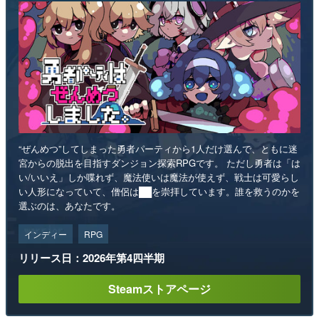
“ぜんめつ”してしまった勇者パーティから1人だけ選んで、ともに迷
宮からの脱出を目指すダンジョン探索RPGです。 ただし勇者は「は
い/いいえ」しか喋れず、魔法使いは魔法が使えず、戦士は可愛らし
い人形になっていて、僧侶は██を崇拝しています。誰を救うのかを
選ぶのは、あなたです。
インディー
RPG
リリース日：2026年第4四半期
Steamストアページ