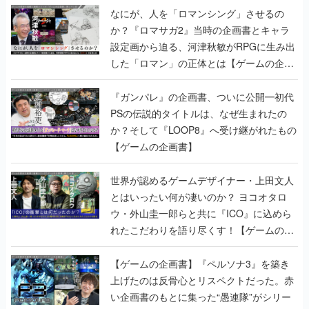
なにが、人を「ロマンシング」させるの
か？『ロマサガ2』当時の企画書とキャラ
設定画から迫る、河津秋敏がRPGに生み出
した「ロマン」の正体とは【ゲームの企画
書】
『ガンパレ』の企画書、ついに公開━初代
PSの伝説的タイトルは、なぜ生まれたの
か？そして『LOOP8』へ受け継がれたもの
【ゲームの企画書】
世界が認めるゲームデザイナー・上田文人
とはいったい何が凄いのか？ ヨコオタロ
ウ・外山圭一郎らと共に『ICO』に込めら
れたこだわりを語り尽くす！【ゲームの企
画書】
【ゲームの企画書】『ペルソナ3』を築き
上げたのは反骨心とリスペクトだった。赤
い企画書のもとに集った“愚連隊”がシリー