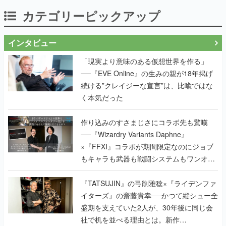
カテゴリーピックアップ
インタビュー
「現実より意味のある仮想世界を作る」
──『EVE Online』の生みの親が18年掲げ
続ける”クレイジーな宣言”は、比喩ではな
く本気だった
作り込みのすさまじさにコラボ先も驚嘆
──『Wizardry Variants Daphne』
×『FFXI』コラボが期間限定なのにジョブ
もキャラも武器も戦闘システムもワンオフ
で作り込まれた理由を両ディレクターに聞
く
『TATSUJIN』の弓削雅稔×『ライデンファ
イターズ』の齋藤貴幸──かつて縦シュー全
盛期を支えていた2人が、30年後に同じ会
社で机を並べる理由とは。新作