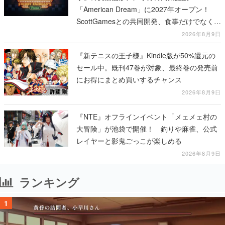
「American Dream」に2027年オープン！
ScottGamesとの共同開発、食事だけでなくス
テージショーや没入型のホラー体験も楽しめ
2026年8月9日
る
『新テニスの王子様』Kindle版が50%還元の
セール中。既刊47巻が対象、最終巻の発売前
にお得にまとめ買いするチャンス
2026年8月9日
『NTE』オフラインイベント「メェメェ村の
大冒険」が池袋で開催！ 釣りや麻雀、公式
レイヤーと影鬼ごっこが楽しめる
2026年8月9日
ランキング
1