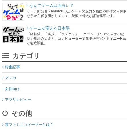
なんでゲームは面白い？
ゲーム開発者・hamatsu氏がゲームの魅力を画面や操作の具体的
な形から解き明かしていく、硬派で骨太な評論連載です。
ゲームが変えた日本語
「経験値」「裏技」「ラスボス」… ゲームにまつわる言葉の起
源や用法の変遷を、コンピューター文化史研究家・タイニーP氏
が徹底調査。
カテゴリ
特集記事
マンガ
女性向け
アプリレビュー
その他
電ファミニコゲーマーとは？