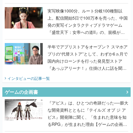
『TATSUJIN EXTREME』で初タッグを組
んだレジェンド2人に訊く開発秘話
実写映像1000分、ルート分岐100種類以
上。配信開始5日で100万本を売った、中国
発の実写インタラクティブドラマゲーム
『盛世天下：女帝への道II』の、規模が違
うこだわりをプロデューサーに聞いた
半年でアプリストアをオープン？ スマホア
プリの“代替ストア”として、わずか6ヵ月で
国内向けローンチを行った発見型ストア
『あっぷアリーナ！』仕掛け人に話を聞い
てみた
インタビュー
の記事一覧
ゲームの企画書
『アビス』は、ひとつの奇跡だった──膨大
な開発資料とともに『テイルズ オブ ジ ア
ビス』開発陣に聞く、「生まれた意味を知
るRPG」が生まれた理由【ゲームの企画
書】