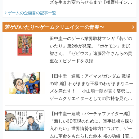
ズを生まれ変わらせるまで【橋野桂インタ
ビュー】
ゲームの企画書
の記事一覧
若ゲのいたり〜ゲームクリエイターの青春〜
田中圭一のゲーム業界取材マンガ『若ゲの
いたり』第2巻が発売。『ポケモン』田尻
智さん、『ゼビウス』遠藤雅伸さんらの貴
重なエピソードを収録
【田中圭一連載：アイマス/ガンダム 戦場
の絆 編】わがままな王様のわがままなニー
ズを満たす！──小山順一朗が貫く姿勢に、
ゲームクリエイターとしての矜持を見た
【若ゲのいたり最終回】
【田中圭一連載：バーチャファイター編】
「新しい3D表現のために、軍事技術を採り
入れたい」世界情勢を味方につけて、ゲー
ムに革命をもたらした鈴木 裕の功績【若ゲ