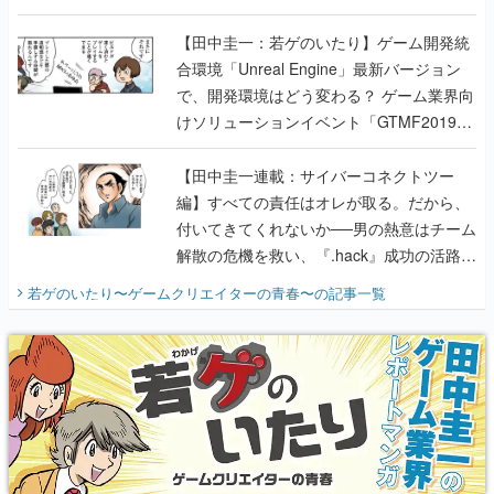
のいたり】
【田中圭一：若ゲのいたり】ゲーム開発統
合環境「Unreal Engine」最新バージョン
で、開発環境はどう変わる？ ゲーム業界向
けソリューションイベント「GTMF2019」
に行って、より理解を深めよう【PR】
【田中圭一連載：サイバーコネクトツー
編】すべての責任はオレが取る。だから、
付いてきてくれないか──男の熱意はチーム
解散の危機を救い、『.hack』成功の活路を
開く。業界の快男児・松山 洋に流れる血は
若ゲのいたり〜ゲームクリエイターの青春〜
の記事一覧
『少年ジャンプ』色だった【若ゲのいた
り】