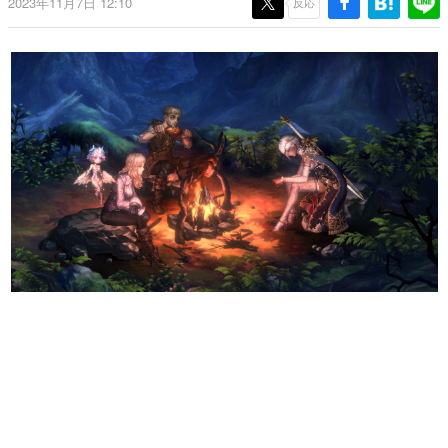
2023年11月7日 12:10
反応
日本のコンテンツ産業やカルチャーに与えた影響を探る企
画です。
日本モバイルゲーム産業史
日本のモバイルゲーム史における主要なトピック・タイト
ルを網羅するほか、開発者へのインタビューや識者による
解説を掲載。約20年の歴史が一望できる決定版！
若ゲのいたり〜ゲームクリエイターの青春〜
『うつヌケ』『ペンと箸』等で知られるマンガ家・田中圭
一先生によるゲーム業界レポートマンガです。
なんでゲームは面白い？
ゲーム開発者・hamatsu氏がゲームの魅力を画面や操作の
具体的な形から解き明かしていく、硬派で骨太な評論連載
です。
ゲームが変えた日本語
「経験値」「裏技」「ラスボス」… ゲームにまつわる言葉
の起源や用法の変遷を、コンピューター文化史研究家・タ
イニーP氏が徹底調査。
カテゴリ
特集記事