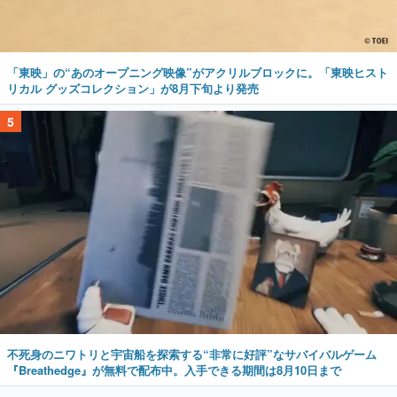
「東映」の“あのオープニング映像”がアクリルブロックに。「東映ヒスト
リカル グッズコレクション」が8月下旬より発売
5
不死身のニワトリと宇宙船を探索する“非常に好評”なサバイバルゲーム
『Breathedge』が無料で配布中。入手できる期間は8月10日まで