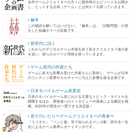
名作ゲームクリエイターの方々に製作時のエピソードをお聞き
し、ヒットする企画（ゲーム）とは何か？を探っていきます。
赫本
この物語を解いてはいけない。『赫本』は、〈試験問題〉の形
をした短編ホラー小説集です。
新世代に訊く
これからのデジタルゲーム市場を担う若きクリエイター達の姿
を追い、彼らのルーツと情熱を探っていきます。
ゲーム世代の作家たち
ゲームに多大な影響を受けた作家さんに取材し、ゲームが日本
のコンテンツ産業やカルチャーに与えた影響を探る企画です。
日本モバイルゲーム産業史
日本のモバイルゲーム史における主要なトピック・タイトルを
網羅するほか、開発者へのインタビューや識者による解説を掲
載。約20年の歴史が一望できる決定版！
若ゲのいたり〜ゲームクリエイターの青春〜
『うつヌケ』『ペンと箸』等で知られるマンガ家・田中圭一先
生によるゲーム業界レポートマンガです。