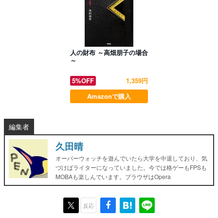
人の財布 ～高畑朋子の場合
～
5%OFF
1,359円
Amazonで購入
編集者
久田晴
オーバーウォッチを遊んでいたら大学を中退しており、気
づけばライターになっていました。今では格ゲーもFPSも
MOBAも楽しんでいます。ブラウザはOpera
反応