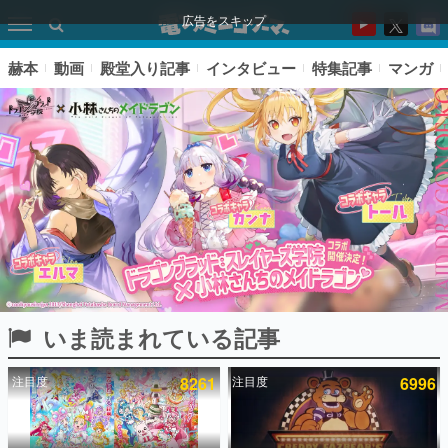
広告をスキップ
赫本
動画
殿堂入り記事
インタビュー
特集記事
マンガ
いま読まれている記事
ピックアップ
注目度
8261
注目度
6996
電ファミのいま読まれている記事ランキング
アプリセール情報