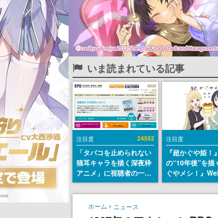
いま読まれている記事
24552
注目度
注目度
「タバコを止められない
『超かぐや姫！
猫耳キャラを描く深夜枠
の“10年後”を
アニメ」に視聴者の一部
ぐやメシ！』We
から批判意見。違法薬物
定。新たなWeb
の使用と思しき描写も含
ーベル「ビビビ
めて、BPOが議論を交わ
ク」にて特別話
ホーム
ニュース
す
タート、あのお