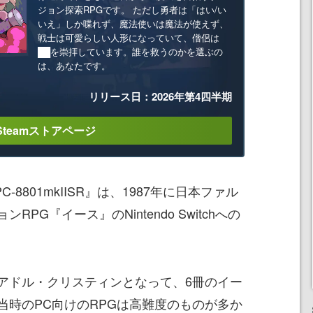
ジョン探索RPGです。 ただし勇者は「はい/い
いえ」しか喋れず、魔法使いは魔法が使えず、
戦士は可愛らしい人形になっていて、僧侶は
██を崇拝しています。誰を救うのかを選ぶの
は、あなたです。
リリース日：2026年第4四半期
Steamストアページ
-8801mkIISR』は、1987年に日本ファル
PG『イース』のNintendo Switchへの
アドル・クリスティンとなって、6冊のイー
当時のPC向けのRPGは高難度のものが多か