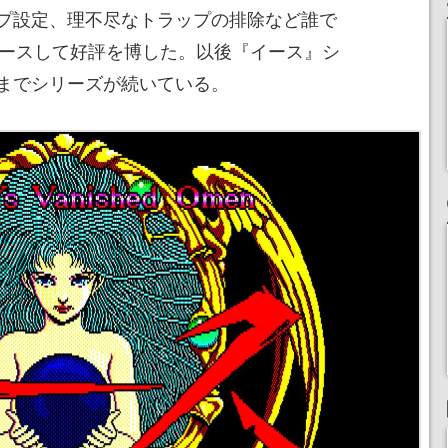
プ設定、理不尽なトラップの排除など誰で
リースして好評を博した。以後『イース』シ
までシリーズが続いている。