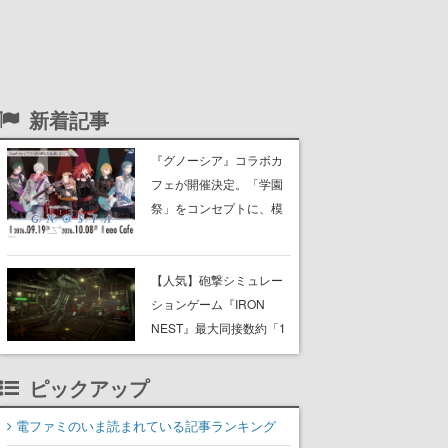
新着記事
『グノーシア』コラボカ
フェが開催決定。「学園
祭」をコンセプトに、模
擬店やセツやSQ、ラキオ
たちが学祭バンドを楽し
む様子を切り取った新グ
【人気】砲撃シミュレー
ッズが展開
ションゲーム『IRON
NEST』最大同接数約「1
万2000人」を超える盛
況。Steamレビューも約
ピックアップ
1200件・99％好評で“圧
倒的に好評”
電ファミのいま読まれている記事ランキング