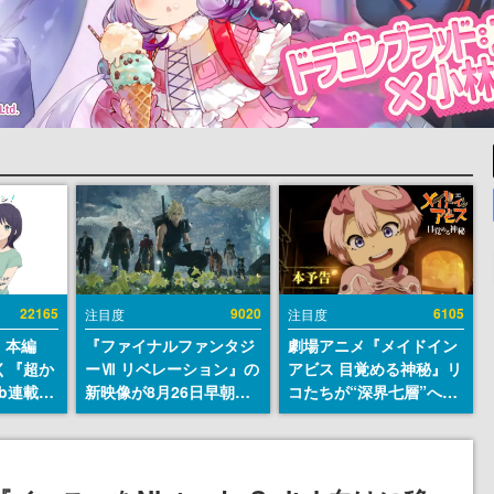
22165
9020
6105
注目度
注目度
』本編
『ファイナルファンタジ
劇場アニメ『メイドイン
描く『超か
ーⅦ リベレーション』の
アビス 目覚める神秘』リ
b連載決
新映像が8月26日早朝に
コたちが“深界七層”へ進
マンガレ
公開へ。『FF7』リメイ
む予告映像が公開。新キ
コミッ
クシリーズの完結編、
ャストも発表、テパステ
が掲載ス
「gamescom」のオープ
は諸星すみれさん、クラ
話には…
ニングナイトライブにて
ヴァリは星野貴紀さんが