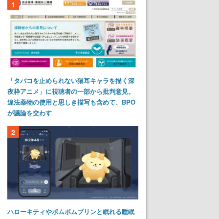
1
「タバコを止められない猫耳キャラを描く深
夜枠アニメ」に視聴者の一部から批判意見。
違法薬物の使用と思しき描写も含めて、BPO
が議論を交わす
2
ハローキティやポムポムプリンと眠れる睡眠