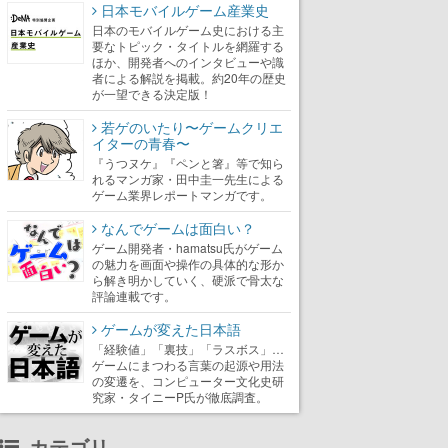
日本モバイルゲーム産業史
日本のモバイルゲーム史における主
要なトピック・タイトルを網羅する
ほか、開発者へのインタビューや識
者による解説を掲載。約20年の歴史
が一望できる決定版！
若ゲのいたり〜ゲームクリエ
イターの青春〜
『うつヌケ』『ペンと箸』等で知ら
れるマンガ家・田中圭一先生による
ゲーム業界レポートマンガです。
なんでゲームは面白い？
ゲーム開発者・hamatsu氏がゲーム
の魅力を画面や操作の具体的な形か
ら解き明かしていく、硬派で骨太な
評論連載です。
ゲームが変えた日本語
「経験値」「裏技」「ラスボス」…
ゲームにまつわる言葉の起源や用法
の変遷を、コンピューター文化史研
究家・タイニーP氏が徹底調査。
カテゴリ