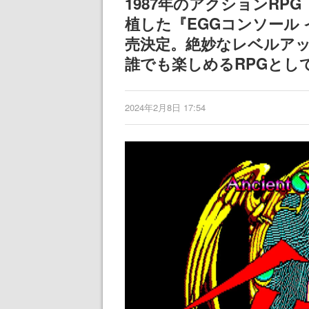
1987年のアクションRPG『
まだ続きがある
植した『EGGコンソール イー
売決定。絶妙なレベルア
誰でも楽しめるRPGとし
2024年2月8日 17:54