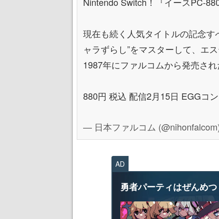
Nintendo Switch！『イースPC-88
現在も続く人気タイトルの記念す
ャラずらし”をマスターして、エ
1987年にファルコムから発売され
880円 税込 配信2月15日 EGGコ
— 日本ファルコム (@nihonfalcom
AD
勇者パーティはぜんめつ