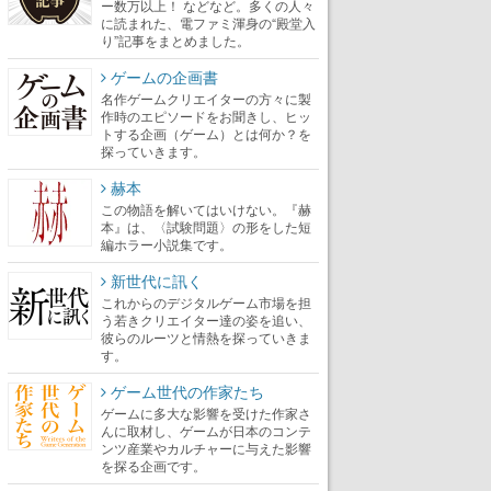
ー数万以上！ などなど。多くの人々
に読まれた、電ファミ渾身の“殿堂入
り”記事をまとめました。
ゲームの企画書
名作ゲームクリエイターの方々に製
作時のエピソードをお聞きし、ヒッ
トする企画（ゲーム）とは何か？を
探っていきます。
赫本
この物語を解いてはいけない。『赫
本』は、〈試験問題〉の形をした短
編ホラー小説集です。
新世代に訊く
これからのデジタルゲーム市場を担
う若きクリエイター達の姿を追い、
彼らのルーツと情熱を探っていきま
す。
ゲーム世代の作家たち
ゲームに多大な影響を受けた作家さ
んに取材し、ゲームが日本のコンテ
ンツ産業やカルチャーに与えた影響
を探る企画です。