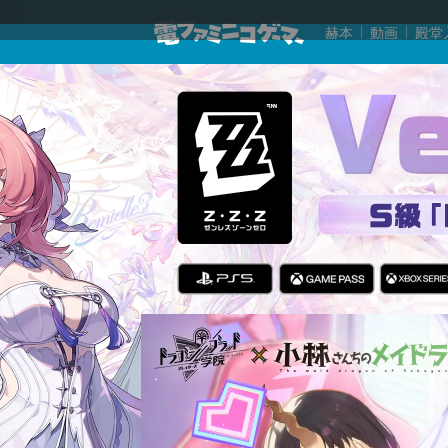
赫本
動画
殿堂