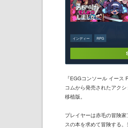
インディー
RPG
『EGGコンソール イース PC
コムから発売されたアクションR
移植版。
プレイヤーは赤毛の冒険家
スの本を求めて冒険する。