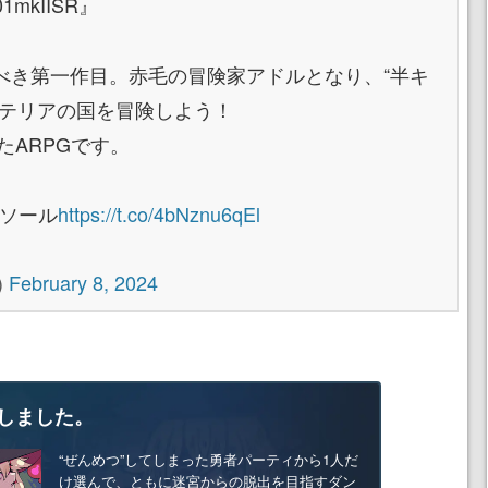
01mkIISR』
べき第一作目。赤毛の冒険家アドルとなり、“半キ
ステリアの国を冒険しよう！
たARPGです。
ンソール
https://t.co/4bNznu6qEl
)
February 8, 2024
しました。
“ぜんめつ”してしまった勇者パーティから1人だ
け選んで、ともに迷宮からの脱出を目指すダン