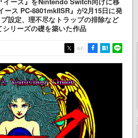
イース』をNintendo Switch向けに移
！
ディレクターの浜口直樹
担当する
ス PC-8801mkIISR』が2月15日に発
氏が登壇する予定
ップ設定、理不尽なトラップの排除など
てシリーズの礎を築いた作品
反応