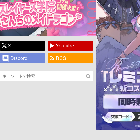
X
Youtube
Discord
RSS