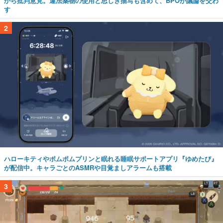
から批判意見。違法薬物の使用と思しき描写も含めて、BPOが議論を交わ
す
2
ハローキティやポムポムプリンと眠れる睡眠サポートアプリ『ゆめたび』
が配信中。キャラごとのASMRや目覚ましアラームも搭載
3