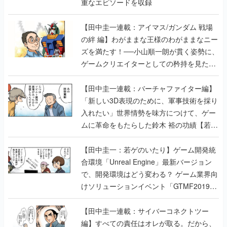
重なエピソードを収録
【田中圭一連載：アイマス/ガンダム 戦場
の絆 編】わがままな王様のわがままなニー
ズを満たす！──小山順一朗が貫く姿勢に、
ゲームクリエイターとしての矜持を見た
【若ゲのいたり最終回】
【田中圭一連載：バーチャファイター編】
「新しい3D表現のために、軍事技術を採り
入れたい」世界情勢を味方につけて、ゲー
ムに革命をもたらした鈴木 裕の功績【若ゲ
のいたり】
【田中圭一：若ゲのいたり】ゲーム開発統
合環境「Unreal Engine」最新バージョン
で、開発環境はどう変わる？ ゲーム業界向
けソリューションイベント「GTMF2019」
に行って、より理解を深めよう【PR】
【田中圭一連載：サイバーコネクトツー
編】すべての責任はオレが取る。だから、