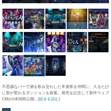
マンガ
女性向け
アプリレビュー
その他
電ファミニコゲーマーとは？
運営：株式会社マレ
不思議なバーで酒を飲み交わした常連客を仲間に、入るたび
に形が変わるダンジョンを探索。発売を記念して新作ウェブ
CMが3本同時公開...
[続きを読む]