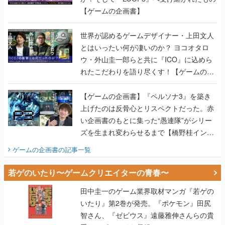
【ゲームの企画書】
世界が認めるゲームデザイナー・上田文人
とはいったい何が凄いのか？ ヨコオタロ
ウ・外山圭一郎らと共に『ICO』に込めら
れたこだわりを語り尽くす！【ゲームの企
画書】
【ゲームの企画書】『ペルソナ3』を築き
上げたのは反骨心とリスペクトだった。赤
い企画書のもとに集った“愚連隊”がシリー
ズを生まれ変わらせるまで【橋野桂インタ
ビュー】
ゲームの企画書
の記事一覧
若ゲのいたり〜ゲームクリエイターの青春〜
田中圭一のゲーム業界取材マンガ『若ゲの
いたり』第2巻が発売。『ポケモン』田尻
智さん、『ゼビウス』遠藤雅伸さんらの貴