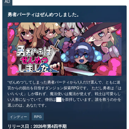
AD
勇者パーティはぜんめつしました。
“ぜんめつ”してしまった勇者パーティから1人だけ選んで、ともに迷
宮からの脱出を目指すダンジョン探索RPGです。 ただし勇者は「は
い/いいえ」しか喋れず、魔法使いは魔法が使えず、戦士は可愛らし
い人形になっていて、僧侶は██を崇拝しています。誰を救うのかを
選ぶのは、あなたです。
インディー
RPG
リリース日：2026年第4四半期