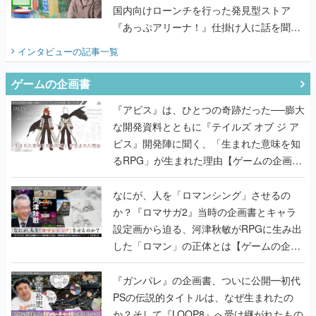
国内向けローンチを行った発見型ストア
『あっぷアリーナ！』仕掛け人に話を聞い
てみた
インタビュー
の記事一覧
ゲームの企画書
『アビス』は、ひとつの奇跡だった──膨大
な開発資料とともに『テイルズ オブ ジ ア
ビス』開発陣に聞く、「生まれた意味を知
るRPG」が生まれた理由【ゲームの企画
書】
なにが、人を「ロマンシング」させるの
か？『ロマサガ2』当時の企画書とキャラ
設定画から迫る、河津秋敏がRPGに生み出
した「ロマン」の正体とは【ゲームの企画
書】
『ガンパレ』の企画書、ついに公開━初代
PSの伝説的タイトルは、なぜ生まれたの
か？そして『LOOP8』へ受け継がれたもの