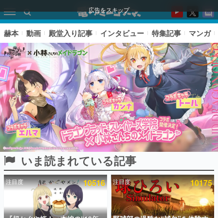
広告をスキップ
赫本
動画
殿堂入り記事
インタビュー
特集記事
マンガ
いま読まれている記事
ピックアップ
注目度
10516
注目度
10175
電ファミのいま読まれている記事ランキング
アプリセール情報