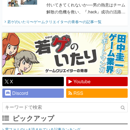
付いてきてくれないか──男の熱意はチーム
解散の危機を救い、『.hack』成功の活路を
開く。業界の快男児・松山 洋に流れる血は
若ゲのいたり〜ゲームクリエイターの青春〜
の記事一覧
『少年ジャンプ』色だった【若ゲのいた
り】
X
Youtube
Discord
RSS
ピックアップ
電ファミのいま読まれている記事ランキング