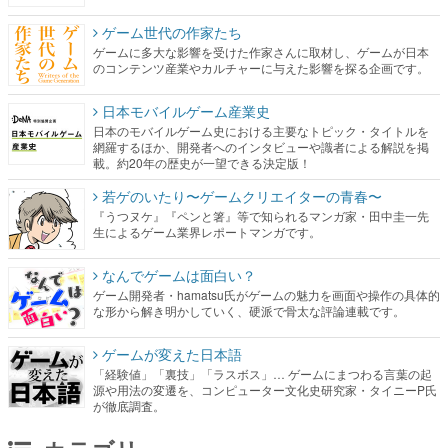
ゲーム世代の作家たち
ゲームに多大な影響を受けた作家さんに取材し、ゲームが日本
のコンテンツ産業やカルチャーに与えた影響を探る企画です。
日本モバイルゲーム産業史
日本のモバイルゲーム史における主要なトピック・タイトルを
網羅するほか、開発者へのインタビューや識者による解説を掲
載。約20年の歴史が一望できる決定版！
若ゲのいたり〜ゲームクリエイターの青春〜
『うつヌケ』『ペンと箸』等で知られるマンガ家・田中圭一先
生によるゲーム業界レポートマンガです。
なんでゲームは面白い？
ゲーム開発者・hamatsu氏がゲームの魅力を画面や操作の具体的
な形から解き明かしていく、硬派で骨太な評論連載です。
ゲームが変えた日本語
「経験値」「裏技」「ラスボス」… ゲームにまつわる言葉の起
源や用法の変遷を、コンピューター文化史研究家・タイニーP氏
が徹底調査。