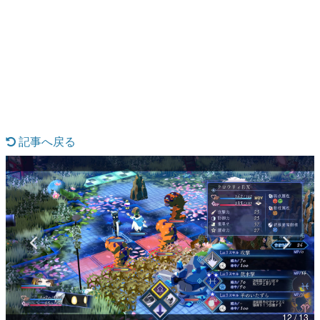
日本のコンテンツ産業やカルチャーに与えた影響を探る企
画です。
日本モバイルゲーム産業史
日本のモバイルゲーム史における主要なトピック・タイト
ルを網羅するほか、開発者へのインタビューや識者による
解説を掲載。約20年の歴史が一望できる決定版！
若ゲのいたり〜ゲームクリエイターの青春〜
『うつヌケ』『ペンと箸』等で知られるマンガ家・田中圭
一先生によるゲーム業界レポートマンガです。
記事へ戻る
なんでゲームは面白い？
ゲーム開発者・hamatsu氏がゲームの魅力を画面や操作の
具体的な形から解き明かしていく、硬派で骨太な評論連載
です。
ゲームが変えた日本語
「経験値」「裏技」「ラスボス」… ゲームにまつわる言葉
の起源や用法の変遷を、コンピューター文化史研究家・タ
イニーP氏が徹底調査。
カテゴリ
12 / 13
特集記事