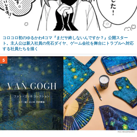
コロコロ初のゆるかわ4コマ『まだサ終しないんですか？』公開スター
ト。主人公は新入社員の侘石ダイヤ、ゲーム会社を舞台にトラブルへ対応
する社員たちを描く
5