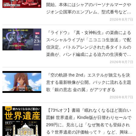
開始。本体にはシャアのパーソナルマークや
ジオン公国軍のエンブレム、型式番号などを
配置
2026年8月7日
『ライドウ』『真・女神転生』の楽曲による
スペシャルライブが「ニコニコ生放送」で配
信決定。バトルアレンジされた各タイトルの
楽曲が、バンド編成による迫力の生演奏で披
露、冒頭部分は“無料”で視聴できる
2026年8月7日
『空の軌跡 the 2nd』エステルが旅立ちを決
意する最新映像が公開。バックに流れる主題
歌「銀の意志 金の翼」がアツすぎる
2026年8月7日
【73%オフ】書籍『眠れなくなるほど面白い
図解 世界遺産』Kindle版が日替わりセールで
299円に。見出しは「なぜ無名でも登録され
る？世界遺産の評価軸って？ 」など、興味を