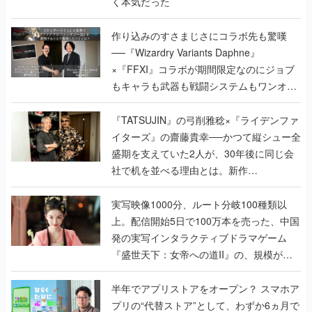
く本気だった
作り込みのすさまじさにコラボ先も驚嘆
──『Wizardry Variants Daphne』
×『FFXI』コラボが期間限定なのにジョブ
もキャラも武器も戦闘システムもワンオフ
で作り込まれた理由を両ディレクターに聞
く
『TATSUJIN』の弓削雅稔×『ライデンファ
イターズ』の齋藤貴幸──かつて縦シュー全
盛期を支えていた2人が、30年後に同じ会
社で机を並べる理由とは。新作
『TATSUJIN EXTREME』で初タッグを組
んだレジェンド2人に訊く開発秘話
実写映像1000分、ルート分岐100種類以
上。配信開始5日で100万本を売った、中国
発の実写インタラクティブドラマゲーム
『盛世天下：女帝への道II』の、規模が違
うこだわりをプロデューサーに聞いた
半年でアプリストアをオープン？ スマホア
プリの“代替ストア”として、わずか6ヵ月で