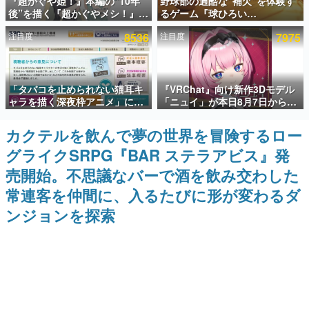
『超かぐや姫！』本編の“10年
野球部の過酷な“補欠”を体験す
後”を描く『超かぐやメシ！』
るゲーム『球ひろい
インタビュー
Web連載決定。新たなWebマン
Simulator』が「1件」のウィッ
注目度
8536
注目度
7975
ガレーベル「ビビビコミック」
シュリストをもとにチェコ語に
連載・特集一覧
にて特別話が掲載スタート、あ
対応しSNSで話題に。『キング
のお話には…まだ続きがある！
ダム・カム』開発元やチェコの
プロ野球選手から称賛の声
殿堂入り記事
「タバコを止められない猫耳キ
『VRChat』向け新作3Dモデル
SNS拡散数が数千以上！ ページビュー数万以上！ などな
ど。多くの人々に読まれた、電ファミ渾身の“殿堂入り”記
ャラを描く深夜枠アニメ」に視
「ニュイ」が本日8月7日から
事をまとめました。
聴者の一部から批判意見。違法
BOOTHにて発売。瞳に光る星
薬物の使用と思しき描写も含め
や感情豊かな表情が、小悪魔か
カクテルを飲んで夢の世界を冒険するロー
ゲームの企画書
て、BPOが議論を交わす
わいい
名作ゲームクリエイターの方々に製作時のエピソードをお
グライクSRPG『BAR ステラアビス』発
聞きし、ヒットする企画（ゲーム）とは何か？を探ってい
きます。
売開始。不思議なバーで酒を飲み交わした
赫本
常連客を仲間に、入るたびに形が変わるダ
この物語を解いてはいけない。『赫本』は、〈試験問題〉
ンジョンを探索
の形をした短編ホラー小説集です。
新世代に訊く
これからのデジタルゲーム市場を担う若きクリエイター達
の姿を追い、彼らのルーツと情熱を探っていきます。
ゲーム世代の作家たち
ゲームに多大な影響を受けた作家さんに取材し、ゲームが