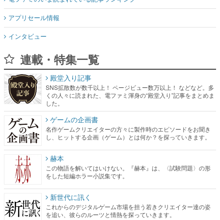
アプリセール情報
インタビュー
連載・特集一覧
殿堂入り記事
SNS拡散数が数千以上！ ページビュー数万以上！ などなど。多
くの人々に読まれた、電ファミ渾身の“殿堂入り”記事をまとめま
した。
ゲームの企画書
名作ゲームクリエイターの方々に製作時のエピソードをお聞き
し、ヒットする企画（ゲーム）とは何か？を探っていきます。
赫本
この物語を解いてはいけない。『赫本』は、〈試験問題〉の形
をした短編ホラー小説集です。
新世代に訊く
これからのデジタルゲーム市場を担う若きクリエイター達の姿
を追い、彼らのルーツと情熱を探っていきます。