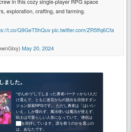
crew in this cozy single-player RPG space
rs, exploration, crafting, and farming.
ps://t.co/Q9GeT5hQuv
pic.twitter.com/ZR5ffq6Cfa
nownGlxy)
May 20, 2024
しました。
“ぜんめつ”してしまった勇者パーティから1人だ
け選んで、ともに迷宮からの脱出を目指すダン
ジョン探索RPGです。 ただし勇者は「はい/い
いえ」しか喋れず、魔法使いは魔法が使えず、
戦士は可愛らしい人形になっていて、僧侶は
██を崇拝しています。誰を救うのかを選ぶの
は、あなたです。