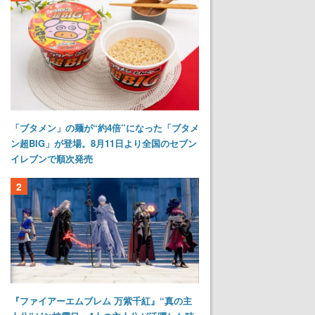
「ブタメン」の麺が“約4倍”になった「ブタメ
ン超BIG」が登場。8月11日より全国のセブン
イレブンで順次発売
2
『ファイアーエムブレム 万紫千紅』“真の主