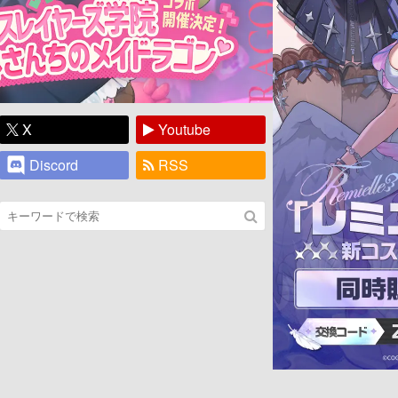
X
Youtube
Discord
RSS