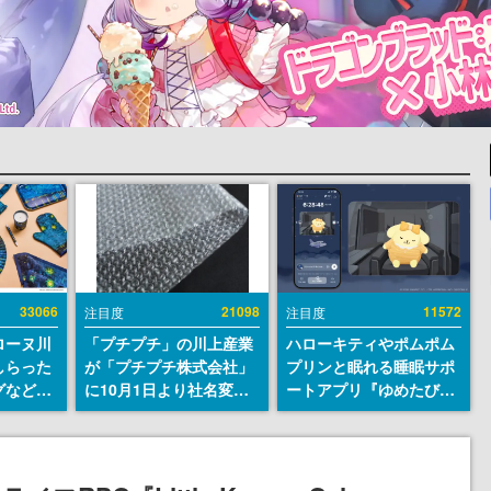
33066
21098
11572
注目度
注目度
ローヌ川
「プチプチ」の川上産業
ハローキティやポムポム
しらった
が「プチプチ株式会社」
プリンと眠れる睡眠サポ
グなどが
に10月1日より社名変更
ートアプリ『ゆめたび』
時より2
へ。創業58年で初めての
が配信中。キャラごとの
販売
変更で、“プチッ”と鳴る
ASMRや目覚ましアラー
おなじみの緩衝材が会社
ムも搭載
の名前に