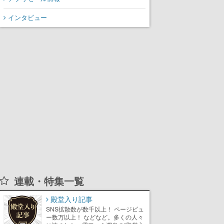
インタビュー
連載・特集一覧
殿堂入り記事
SNS拡散数が数千以上！ ページビュ
ー数万以上！ などなど。多くの人々