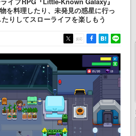
PG『Little-Known Galaxy』
農作物を料理したり、未発見の惑星に行っ
したりしてスローライフを楽しもう
反応