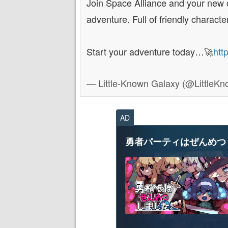
Join Space Alliance and your new 
adventure. Full of friendly characte
Start your adventure today…🚀
htt
— Little-Known Galaxy (@LittleK
AD
勇者パーティはぜんめつ