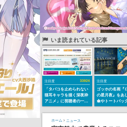
いま読まれている記事
33924
注目度
注目度
「タバコを止められない
ゴッホの名画『
猫耳キャラを描く深夜枠
の星月夜』をあ
アニメ」に視聴者の一部
傘やトートバッ
から批判意見。違法薬物
登場。8月7日21
の使用と思わしき描写も
日間限定で予約
含めて、BPOが議論を交
ホーム
ニュース
わす