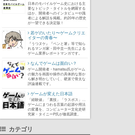
日本のモバイルゲーム史における主
要なトピック・タイトルを網羅する
ほか、開発者へのインタビューや識
者による解説を掲載。約20年の歴史
が一望できる決定版！
若ゲのいたり〜ゲームクリエ
イターの青春〜
『うつヌケ』『ペンと箸』等で知ら
れるマンガ家・田中圭一先生による
ゲーム業界レポートマンガです。
なんでゲームは面白い？
ゲーム開発者・hamatsu氏がゲーム
の魅力を画面や操作の具体的な形か
ら解き明かしていく、硬派で骨太な
評論連載です。
ゲームが変えた日本語
「経験値」「裏技」「ラスボス」…
ゲームにまつわる言葉の起源や用法
の変遷を、コンピューター文化史研
究家・タイニーP氏が徹底調査。
カテゴリ