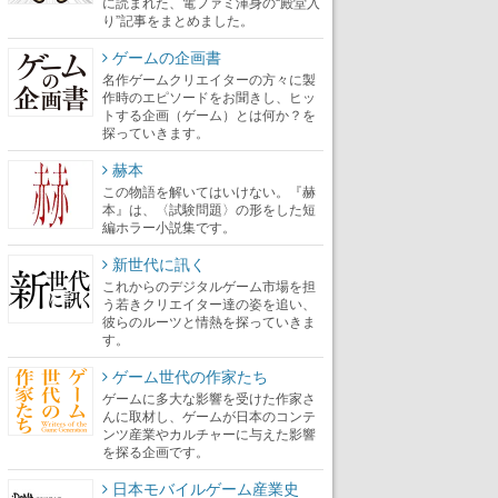
に読まれた、電ファミ渾身の“殿堂入
り”記事をまとめました。
ゲームの企画書
名作ゲームクリエイターの方々に製
作時のエピソードをお聞きし、ヒッ
トする企画（ゲーム）とは何か？を
探っていきます。
赫本
この物語を解いてはいけない。『赫
本』は、〈試験問題〉の形をした短
編ホラー小説集です。
新世代に訊く
これからのデジタルゲーム市場を担
う若きクリエイター達の姿を追い、
彼らのルーツと情熱を探っていきま
す。
ゲーム世代の作家たち
ゲームに多大な影響を受けた作家さ
んに取材し、ゲームが日本のコンテ
ンツ産業やカルチャーに与えた影響
を探る企画です。
日本モバイルゲーム産業史