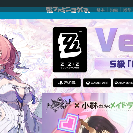
赫本
動画
殿堂