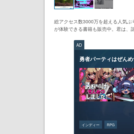
総アクセス数3000万を超える人気
が体験できる書籍も販売中。君は、謎
AD
勇者パーティはぜんめ
インディー
RPG