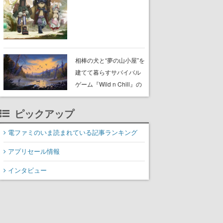
らが登壇する舞台挨拶も
実施
相棒の犬と“夢の山小屋”を
建てて暮らすサバイバル
ゲーム『Wild n Chill』の
体験版がSteamで配信
中。ドット絵の大自然
ピックアップ
で、喧騒を忘れよう
電ファミのいま読まれている記事ランキング
アプリセール情報
インタビュー