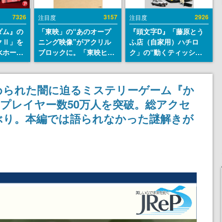
7326
3157
2926
注目度
注目度
ダム』の
「東映」の“あのオープ
『頭文字D』「藤原とう
クⅡ」を
ニング映像”がアクリル
ふ店（自家用）ハチロ
水ホース
ブロックに。「東映ヒス
ク」の“動くティッシュ
始。本体
トリカル グッズコレクシ
ケース”が買えるポップ
ーソナル
ョン」が8月下旬より発
アップショップが開催
公国軍の
売
へ。マンガの舞台である
められた闇に迫るミステリーゲーム『か
式番号な
群馬の「イオンモール高
プレイヤー数50万人を突破。総アクセ
崎」にて、8月11日から8
月20日までの期間限定で
気ぶり。本編では語られなかった謎解きが
開催予定