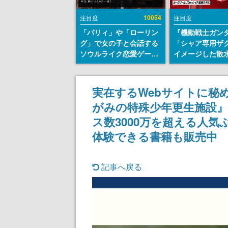
10054
注目度
注目度
「パリィ」や「ローリン
『機動戦士ガン
グ」で女の子と会話する
「シャア専用ザ
ソウルライク恋愛ゲーム
イメージした散
『小早川さんはソウルラ
リールが予約開
イク』無料公開。返事に
にはシャアのパ
失敗すると「YOU
マークやジオン
実在するWebサイトに秘
DIED」
エンブレム、型
がみの特殊少年更生施設』
どを配置
ス数3000万を超える人
体験できる書籍も販売中
記事へ戻る