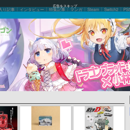
広告をスキップ
入り記事
インタビュー
特集記事
マンガ
Steam
Switch2
PS