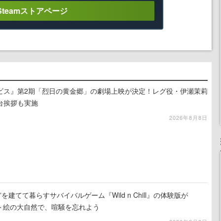
Steamストアページ
ビス』第2期「烈日の黄金郷」の劇場上映が決定！レグ役・伊瀬茉莉
台挨拶も実施
2026年8月8日
を建てて暮らすサバイバルゲーム『Wild n Chill』の体験版が
ット絵の大自然で、喧騒を忘れよう