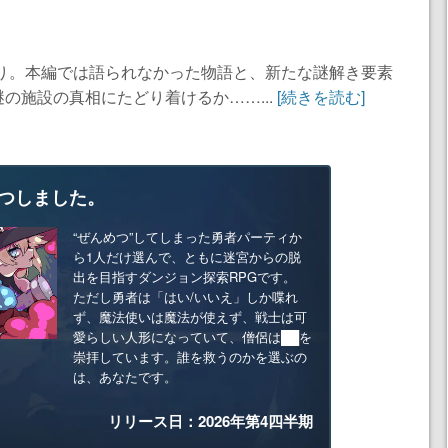
ぶり。本編では語られなかった物語と、新たな謎解き要素
の施設の真相にたどり着けるか……...
[続きを読む]
つしました。
“ぜんめつ”してしまった勇者パーティか
ら1人だけ選んで、ともに迷宮からの脱
出を目指すダンジョン探索RPGです。
ただし勇者は「はい/いいえ」しか喋れ
ず、魔法使いは魔法が使えず、戦士は可
愛らしい人形になっていて、僧侶は██を
崇拝しています。誰を救うのかを選ぶの
は、あなたです。
リリース日：2026年第4四半期