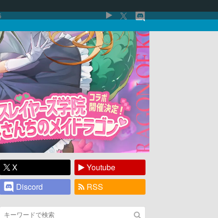
5
X
Youtube
Discord
RSS