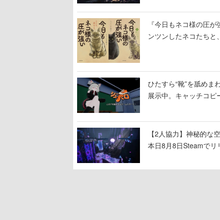
『今日もネコ様の圧が
ンツンしたネコたちと
ひたすら“靴”を舐めま
展示中。キャッチコピ
開設され、2026年リ
【2人協力】神秘的な空間でパ
本日8月8日Steam
ームを探索しながら脱