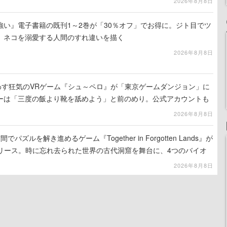
2026年8月8日
強い』電子書籍の既刊1～2巻が「30％オフ」でお得に。ジト目でツ
、ネコを溺愛する人間のすれ違いを描く
2026年8月8日
わす狂気のVRゲーム『シュ～ペロ』が「東京ゲームダンジョン」に
ーは「三度の飯より靴を舐めよう」と前のめり。公式アカウントも
リースに向けて開発中
2026年8月8日
ズルを解き進めるゲーム『Together in Forgotten Lands』が
でリリース。時に忘れ去られた世界の古代洞窟を舞台に、4つのバイオ
出を目指す
2026年8月8日