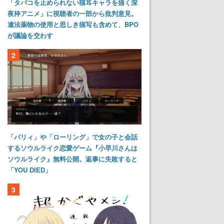
「タバコを止められない猫耳キャラを描く深
夜枠アニメ」に視聴者の一部から批判意見。
違法薬物の使用と思しき描写も含めて、BPO
が議論を交わす
2
「パリィ」や「ローリング」で女の子と会話
するソウルライク恋愛ゲーム『小早川さんは
ソウルライク』無料公開。返事に失敗すると
「YOU DIED」
3