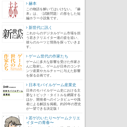
赫本
この物語を解いてはいけない。『赫
本』は、〈試験問題〉の形をした短
編ホラー小説集です。
新世代に訊く
これからのデジタルゲーム市場を担
う若きクリエイター達の姿を追い、
彼らのルーツと情熱を探っていきま
す。
ゲーム世代の作家たち
ゲームに多大な影響を受けた作家さ
んに取材し、ゲームが日本のコンテ
ンツ産業やカルチャーに与えた影響
を探る企画です。
日本モバイルゲーム産業史
日本のモバイルゲーム史における主
要なトピック・タイトルを網羅する
ほか、開発者へのインタビューや識
者による解説を掲載。約20年の歴史
が一望できる決定版！
若ゲのいたり〜ゲームクリエ
イターの青春〜