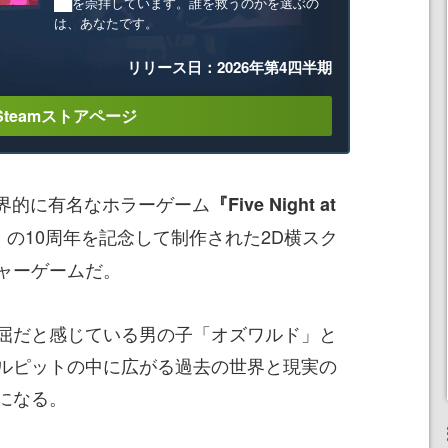
██を崇拝しています。誰を救うのかを選ぶの
は、あなたです。
リリース日：2026年第4四半期
Steamストアページ
it』は世界的に有名なホラーゲーム
『Five Night at
の10周年を記念して制作された2D横スク
』
ャーゲームだ。
屈だと感じている男の子「オズワルド」と
ルピットの中に広がる過去の世界と現実の
になる。