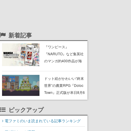
新着記事
『ワンピース』
『NARUTO』など集英社
のマンガ約400作品が海
外向けに無料配信。新サ
ービス「MANGA
ドット絵がかわいい“終末
MILLION」が公開
世界”の農業RPG『Doloc
Town』正式版が本日8月6
日発売。荒廃した大地を
農業で少しずつ再生させ
ピックアップ
つつ、建築・釣り・畜
産・冒険も楽しめる
電ファミのいま読まれている記事ランキング