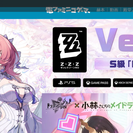
赫本
動画
殿堂