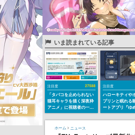
いま読まれている記事
27588
注目度
注目度
「タバコを止められない
ハローキティや
猫耳キャラを描く深夜枠
プリンと眠れる
アニメ」に視聴者の一部
ートアプリ『ゆ
から批判意見。違法薬物
が配信中。キャ
の使用と思しき描写も含
ASMRや目覚ま
めて、BPOが議論を交わ
ムも搭載
ホーム
ニュース
す