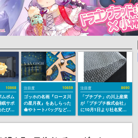
10868
10659
8690
注目度
注目度
ポムポム
ゴッホの名画『ローヌ川
「プチプチ」の川上産業
睡眠サポ
の星月夜』をあしらった
が「プチプチ株式会社」
めたび』
傘やトートバッグなどが
に10月1日より社名変更
ラごとの
登場。8月7日21時より2
へ。創業58年で初めての
しアラー
日間限定で予約販売
変更で、“プチッ”と鳴る
おなじみの緩衝材が会社
の名前に