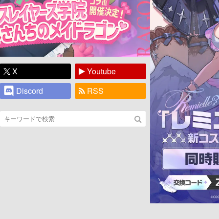
X
Youtube
Discord
RSS