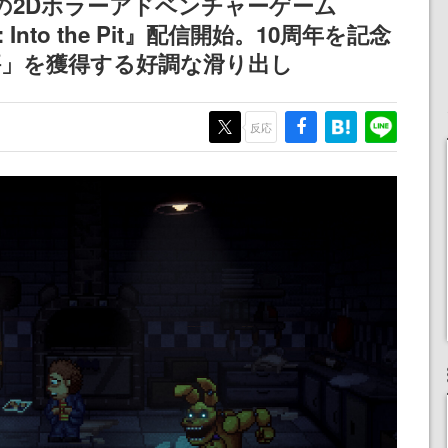
作の2Dホラーアドベンチャーゲーム
dy’s: Into the Pit』配信開始。10周年を記念
評」を獲得する好調な滑り出し
反応