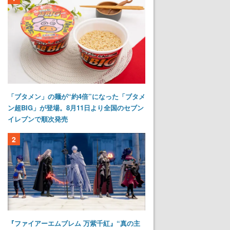
「ブタメン」の麺が“約4倍”になった「ブタメ
ン超BIG」が登場。8月11日より全国のセブン
イレブンで順次発売
2
『ファイアーエムブレム 万紫千紅』“真の主