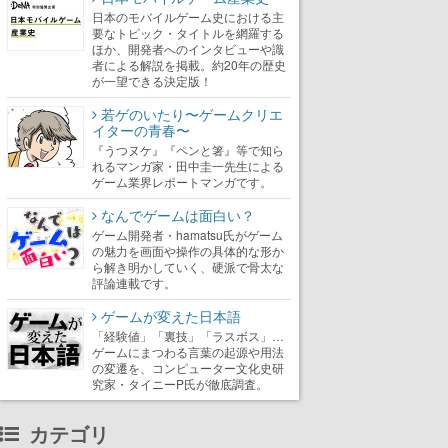
日本のモバイルゲーム史における主
要なトピック・タイトルを網羅する
ほか、開発者へのインタビューや識
者による解説を掲載。約20年の歴史
が一望できる決定版！
若ゲのいたり〜ゲームクリエ
イターの青春〜
『うつヌケ』『ペンと箸』等で知ら
れるマンガ家・田中圭一先生による
ゲーム業界レポートマンガです。
なんでゲームは面白い？
ゲーム開発者・hamatsu氏がゲーム
の魅力を画面や操作の具体的な形か
ら解き明かしていく、硬派で骨太な
評論連載です。
ゲームが変えた日本語
「経験値」「裏技」「ラスボス」…
ゲームにまつわる言葉の起源や用法
の変遷を、コンピューター文化史研
究家・タイニーP氏が徹底調査。
カテゴリ