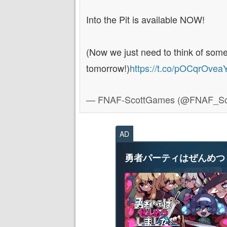
Into the Pit is available NOW!
(Now we just need to think of some
tomorrow!)
https://t.co/pOCqrOvea
— FNAF-ScottGames (@FNAF_S
AD
勇者パーティはぜんめつ