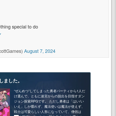
thing special to do
Y
cottGames)
August 7, 2024
しました。
“ぜんめつ”してしまった勇者パーティから1人だ
け選んで、ともに迷宮からの脱出を目指すダン
ジョン探索RPGです。 ただし勇者は「はい/い
いえ」しか喋れず、魔法使いは魔法が使えず、
戦士は可愛らしい人形になっていて、僧侶は