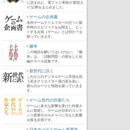
に読まれた、電ファミ渾身の“殿堂入
り”記事をまとめました。
ゲームの企画書
名作ゲームクリエイターの方々に製
作時のエピソードをお聞きし、ヒッ
トする企画（ゲーム）とは何か？を
探っていきます。
赫本
この物語を解いてはいけない。『赫
本』は、〈試験問題〉の形をした短
編ホラー小説集です。
新世代に訊く
これからのデジタルゲーム市場を担
う若きクリエイター達の姿を追い、
彼らのルーツと情熱を探っていきま
す。
ゲーム世代の作家たち
ゲームに多大な影響を受けた作家さ
んに取材し、ゲームが日本のコンテ
ンツ産業やカルチャーに与えた影響
を探る企画です。
日本モバイルゲーム産業史