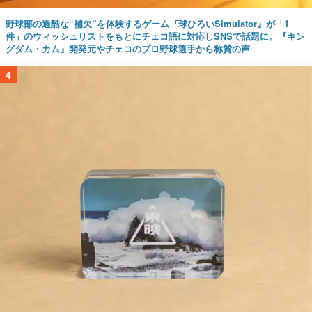
野球部の過酷な“補欠”を体験するゲーム『球ひろいSimulator』が「1
件」のウィッシュリストをもとにチェコ語に対応しSNSで話題に。『キン
グダム・カム』開発元やチェコのプロ野球選手から称賛の声
4