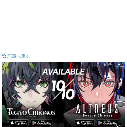
日本のコンテンツ産業やカルチャーに与えた影響を探る企
画です。
日本モバイルゲーム産業史
日本のモバイルゲーム史における主要なトピック・タイト
ルを網羅するほか、開発者へのインタビューや識者による
解説を掲載。約20年の歴史が一望できる決定版！
若ゲのいたり〜ゲームクリエイターの青春〜
『うつヌケ』『ペンと箸』等で知られるマンガ家・田中圭
一先生によるゲーム業界レポートマンガです。
記事へ戻る
なんでゲームは面白い？
ゲーム開発者・hamatsu氏がゲームの魅力を画面や操作の
具体的な形から解き明かしていく、硬派で骨太な評論連載
です。
ゲームが変えた日本語
「経験値」「裏技」「ラスボス」… ゲームにまつわる言葉
の起源や用法の変遷を、コンピューター文化史研究家・タ
イニーP氏が徹底調査。
カテゴリ
5 / 5
特集記事