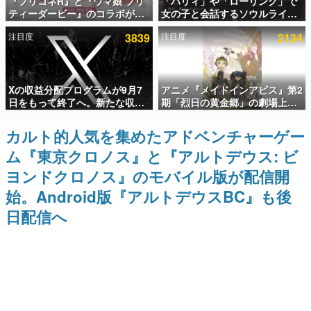
『プリコネR』と『ウマ娘 プリ
「パリィ」や「ローリング」で
ティーダービー』のコラボが決
女の子と会話するソウルライク
インタビュー
定！“最大170連無料”の8.5周年
恋愛ゲーム『小早川さんはソウ
注目度
3839
注目度
2134
キャンペーンなども発表
ルライク』無料公開。返事に失
連載・特集一覧
敗すると「YOU DIED」
殿堂入り記事
Xの収益分配プログラムが9月7
アニメ『メイドインアビス』第2
SNS拡散数が数千以上！ ページビュー数万以上！ などな
ど。多くの人々に読まれた、電ファミ渾身の“殿堂入り”記
日をもって終了へ。新たな収益
期「烈日の黄金郷」の劇場上映
事をまとめました。
化制度「Original Content
が決定！レグ役・伊瀬茉莉也さ
Rewards Program」を発表
んらが登壇する舞台挨拶も実施
カルト的人気を集めたアドベンチャーゲー
ゲームの企画書
名作ゲームクリエイターの方々に製作時のエピソードをお
ム『東京クロノス』と『アルトデウス: ビ
聞きし、ヒットする企画（ゲーム）とは何か？を探ってい
きます。
ヨンドクロノス』のモバイル版が配信開
赫本
始。Android版『アルトデウスBC』も後
この物語を解いてはいけない。『赫本』は、〈試験問題〉
日配信へ
の形をした短編ホラー小説集です。
新世代に訊く
これからのデジタルゲーム市場を担う若きクリエイター達
の姿を追い、彼らのルーツと情熱を探っていきます。
ゲーム世代の作家たち
ゲームに多大な影響を受けた作家さんに取材し、ゲームが