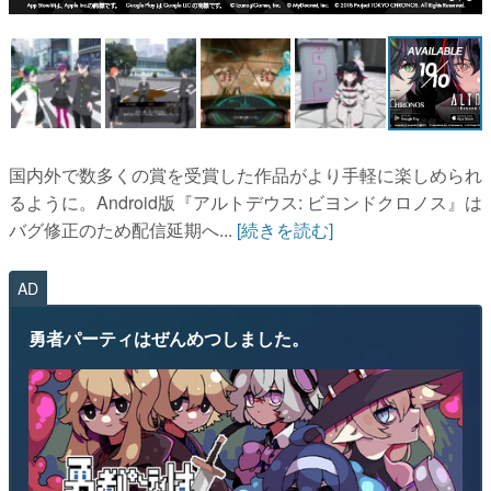
マンガ
女性向け
アプリレビュー
その他
国内外で数多くの賞を受賞した作品がより手軽に楽しめられ
るように。Android版『アルトデウス: ビヨンドクロノス』は
電ファミニコゲーマーとは？
バグ修正のため配信延期へ...
[続きを読む]
運営：株式会社マレ
AD
勇者パーティはぜんめつしました。