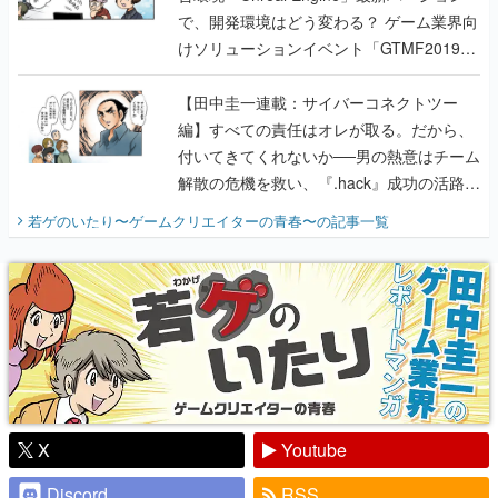
で、開発環境はどう変わる？ ゲーム業界向
けソリューションイベント「GTMF2019」
に行って、より理解を深めよう【PR】
【田中圭一連載：サイバーコネクトツー
編】すべての責任はオレが取る。だから、
付いてきてくれないか──男の熱意はチーム
解散の危機を救い、『.hack』成功の活路を
開く。業界の快男児・松山 洋に流れる血は
若ゲのいたり〜ゲームクリエイターの青春〜
の記事一覧
『少年ジャンプ』色だった【若ゲのいた
り】
X
Youtube
Discord
RSS