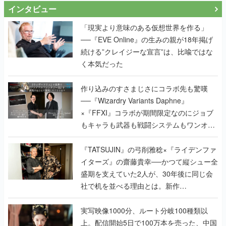
インタビュー
「現実より意味のある仮想世界を作る」
──『EVE Online』の生みの親が18年掲げ
続ける”クレイジーな宣言”は、比喩ではな
く本気だった
作り込みのすさまじさにコラボ先も驚嘆
──『Wizardry Variants Daphne』
×『FFXI』コラボが期間限定なのにジョブ
もキャラも武器も戦闘システムもワンオフ
で作り込まれた理由を両ディレクターに聞
く
『TATSUJIN』の弓削雅稔×『ライデンファ
イターズ』の齋藤貴幸──かつて縦シュー全
盛期を支えていた2人が、30年後に同じ会
社で机を並べる理由とは。新作
『TATSUJIN EXTREME』で初タッグを組
んだレジェンド2人に訊く開発秘話
実写映像1000分、ルート分岐100種類以
上。配信開始5日で100万本を売った、中国