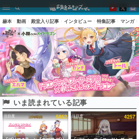
広告をスキップ
赫本
動画
殿堂入り記事
インタビュー
特集記事
マンガ
いま読まれている記事
ピックアップ
注目度
5852
注目度
4257
電ファミのいま読まれている記事ランキング
アプリセール情報