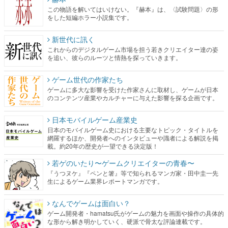
この物語を解いてはいけない。『赫本』は、〈試験問題〉の形
をした短編ホラー小説集です。
新世代に訊く
これからのデジタルゲーム市場を担う若きクリエイター達の姿
を追い、彼らのルーツと情熱を探っていきます。
ゲーム世代の作家たち
ゲームに多大な影響を受けた作家さんに取材し、ゲームが日本
のコンテンツ産業やカルチャーに与えた影響を探る企画です。
日本モバイルゲーム産業史
日本のモバイルゲーム史における主要なトピック・タイトルを
網羅するほか、開発者へのインタビューや識者による解説を掲
載。約20年の歴史が一望できる決定版！
若ゲのいたり〜ゲームクリエイターの青春〜
『うつヌケ』『ペンと箸』等で知られるマンガ家・田中圭一先
生によるゲーム業界レポートマンガです。
なんでゲームは面白い？
ゲーム開発者・hamatsu氏がゲームの魅力を画面や操作の具体的
な形から解き明かしていく、硬派で骨太な評論連載です。