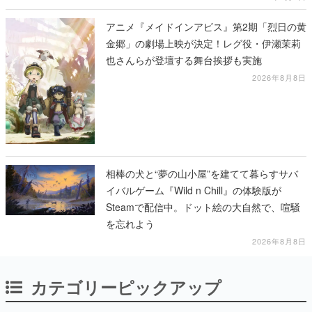
アニメ『メイドインアビス』第2期「烈日の黄
金郷」の劇場上映が決定！レグ役・伊瀬茉莉
也さんらが登壇する舞台挨拶も実施
2026年8月8日
相棒の犬と“夢の山小屋”を建てて暮らすサバ
イバルゲーム『Wild n Chill』の体験版が
Steamで配信中。ドット絵の大自然で、喧騒
を忘れよう
2026年8月8日
カテゴリーピックアップ