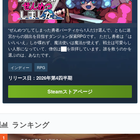
“ぜんめつ”してしまった勇者パーティから1人だけ選んで、ともに迷
宮からの脱出を目指すダンジョン探索RPGです。 ただし勇者は「は
い/いいえ」しか喋れず、魔法使いは魔法が使えず、戦士は可愛らし
い人形になっていて、僧侶は██を崇拝しています。誰を救うのかを
選ぶのは、あなたです。
インディー
RPG
リリース日：2026年第4四半期
Steamストアページ
ランキング
1