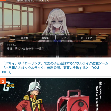
「パリィ」や「ローリング」で女の子と会話するソウルライク恋愛ゲーム
『小早川さんはソウルライク』無料公開。返事に失敗すると「YOU
DIED」
2