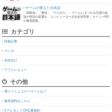
ゲームが変えた日本語
「経験値」「裏技」「ラスボス」… ゲームにまつわる言葉の起
源や用法の変遷を、コンピューター文化史研究家・タイニーP氏
が徹底調査。
カテゴリ
特集記事
マンガ
女性向け
アプリレビュー
その他
電ファミニコゲーマーとは？
媒体資料はこちら
XプレゼントCP応募規約