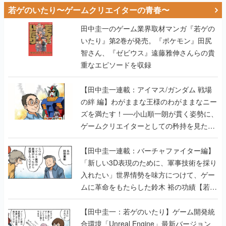
若ゲのいたり〜ゲームクリエイターの青春〜
田中圭一のゲーム業界取材マンガ『若ゲの
いたり』第2巻が発売。『ポケモン』田尻
智さん、『ゼビウス』遠藤雅伸さんらの貴
重なエピソードを収録
【田中圭一連載：アイマス/ガンダム 戦場
の絆 編】わがままな王様のわがままなニー
ズを満たす！──小山順一朗が貫く姿勢に、
ゲームクリエイターとしての矜持を見た
【若ゲのいたり最終回】
【田中圭一連載：バーチャファイター編】
「新しい3D表現のために、軍事技術を採り
入れたい」世界情勢を味方につけて、ゲー
ムに革命をもたらした鈴木 裕の功績【若ゲ
のいたり】
【田中圭一：若ゲのいたり】ゲーム開発統
合環境「Unreal Engine」最新バージョン