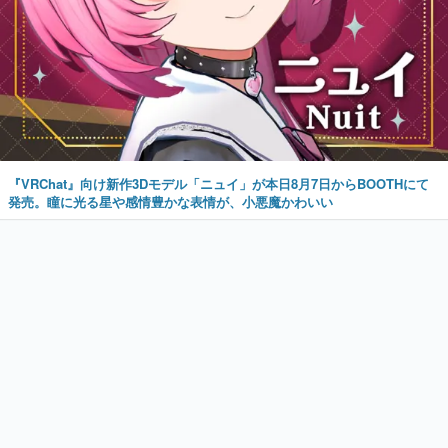
『VRChat』向け新作3Dモデル「ニュイ」が本日8月7日からBOOTHにて
発売。瞳に光る星や感情豊かな表情が、小悪魔かわいい