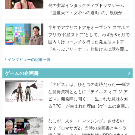
発の実写インタラクティブドラマゲーム
『盛世天下：女帝への道II』の、規模が違
うこだわりをプロデューサーに聞いた
半年でアプリストアをオープン？ スマホア
プリの“代替ストア”として、わずか6ヵ月で
国内向けローンチを行った発見型ストア
『あっぷアリーナ！』仕掛け人に話を聞い
てみた
インタビュー
の記事一覧
ゲームの企画書
『アビス』は、ひとつの奇跡だった──膨大
な開発資料とともに『テイルズ オブ ジ ア
ビス』開発陣に聞く、「生まれた意味を知
るRPG」が生まれた理由【ゲームの企画
書】
なにが、人を「ロマンシング」させるの
か？『ロマサガ2』当時の企画書とキャラ