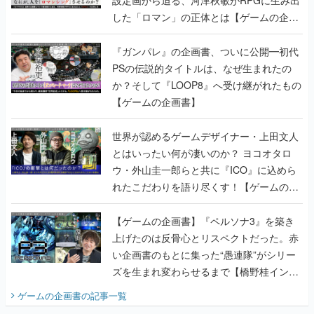
設定画から迫る、河津秋敏がRPGに生み出
した「ロマン」の正体とは【ゲームの企画
書】
『ガンパレ』の企画書、ついに公開━初代
PSの伝説的タイトルは、なぜ生まれたの
か？そして『LOOP8』へ受け継がれたもの
【ゲームの企画書】
世界が認めるゲームデザイナー・上田文人
とはいったい何が凄いのか？ ヨコオタロ
ウ・外山圭一郎らと共に『ICO』に込めら
れたこだわりを語り尽くす！【ゲームの企
画書】
【ゲームの企画書】『ペルソナ3』を築き
上げたのは反骨心とリスペクトだった。赤
い企画書のもとに集った“愚連隊”がシリー
ズを生まれ変わらせるまで【橋野桂インタ
ビュー】
ゲームの企画書
の記事一覧