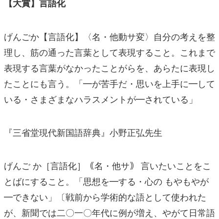
【大賞】言語化
げんごか【言語化】〈名・他動サ変〉自分の考えを整
理し、筋の通った言葉として表現すること。これまで
表現する言葉がなかったことがらを、あらたに表現し
たことにも言う。「━が苦手だ・思いを上手に━して
いる・さまざまなハラスメントが━されている」
『三省堂現代新国語辞典』小野正弘先生
げんご か［言語化］｟名・他サ｠ 言いたいことをこ
とばにすること。「思想を━する・心の もやもやが
━できない」〔戦前から学術的な語として使われた
が、新聞では二〇一〇年代に例が増え、やがて日常語