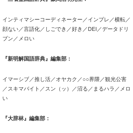
インティマシーコーディネーター／インプレ／横転／
顔ない／言語化／しごでき／好き／DEI／データドリ
ブン／メロい
『新明解国語辞典』編集部：
イマーシブ／推し活／オヤカク／○○界隈／観光公害
／スキマバイト／スン（ッ）／沼る／まるハラ／メロ
い
『大辞林』編集部：