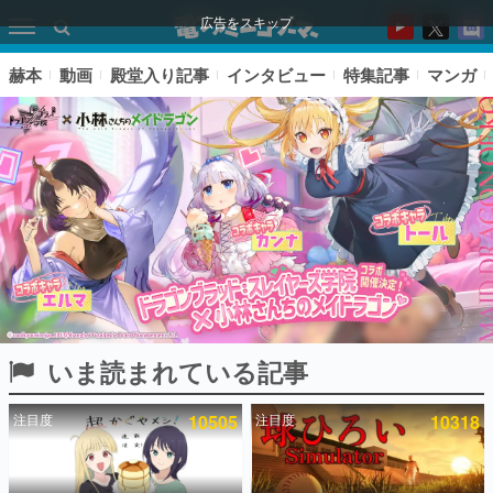
広告をスキップ
赫本
動画
殿堂入り記事
インタビュー
特集記事
マンガ
いま読まれている記事
ピックアップ
注目度
10505
注目度
10318
電ファミのいま読まれている記事ランキング
アプリセール情報