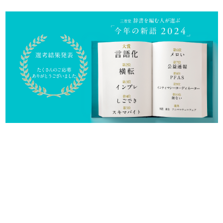
日本のコンテンツ産業やカルチャーに与えた影響を探る企
画です。
日本モバイルゲーム産業史
日本のモバイルゲーム史における主要なトピック・タイト
ルを網羅するほか、開発者へのインタビューや識者による
解説を掲載。約20年の歴史が一望できる決定版！
若ゲのいたり〜ゲームクリエイターの青春〜
『うつヌケ』『ペンと箸』等で知られるマンガ家・田中圭
一先生によるゲーム業界レポートマンガです。
なんでゲームは面白い？
ゲーム開発者・hamatsu氏がゲームの魅力を画面や操作の
具体的な形から解き明かしていく、硬派で骨太な評論連載
です。
ゲームが変えた日本語
「経験値」「裏技」「ラスボス」… ゲームにまつわる言葉
の起源や用法の変遷を、コンピューター文化史研究家・タ
イニーP氏が徹底調査。
カテゴリ
特集記事