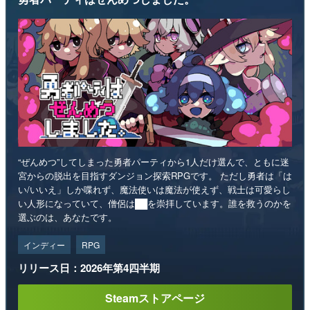
“ぜんめつ”してしまった勇者パーティから1人だけ選んで、ともに迷
宮からの脱出を目指すダンジョン探索RPGです。 ただし勇者は「は
い/いいえ」しか喋れず、魔法使いは魔法が使えず、戦士は可愛らし
い人形になっていて、僧侶は██を崇拝しています。誰を救うのかを
選ぶのは、あなたです。
インディー
RPG
リリース日：2026年第4四半期
Steamストアページ