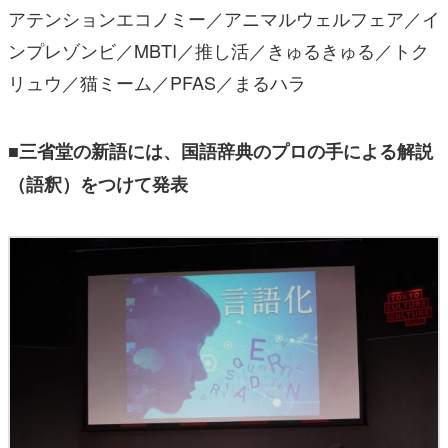
アテンションエコノミー／アニマルウェルフェア／イ
ンプレゾンビ／MBTI／推し活／きゅるきゅる／トク
リュウ／猫ミーム／PFAS／まるハラ
■三省堂の新語には、国語辞典のプロの手による解説
（語釈）をつけて発表