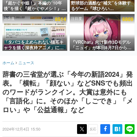
『超かぐや姫！』本編の“10年
野球部の過酷な“補欠”を体験す
後”を描く『超かぐやメシ！』
るゲーム『球ひろい
インタビュー
Web連載決定。新たなWebマン
Simulator』が「1件」のウィッ
注目度
8514
注目度
6809
ガレーベル「ビビビコミック」
シュリストをもとにチェコ語に
連載・特集一覧
にて特別話が掲載スタート、あ
対応しSNSで話題に。『キング
のお話には…まだ続きがある！
ダム・カム』開発元やチェコの
殿堂入り記事
プロ野球選手から称賛の声
SNS拡散数が数千以上！ ページビュー数万以上！ などな
「タバコを止められない猫耳キ
『VRChat』向け新作3Dモデル
ど。多くの人々に読まれた、電ファミ渾身の“殿堂入り”記
ャラを描く深夜枠アニメ」に視
「ニュイ」が本日8月7日から
事をまとめました。
聴者の一部から批判意見。違法
BOOTHにて発売。瞳に光る星
薬物の使用と思しき描写も含め
や感情豊かな表情が、小悪魔か
ゲームの企画書
ホーム
ニュース
て、BPOが議論を交わす
わいい
名作ゲームクリエイターの方々に製作時のエピソードをお
聞きし、ヒットする企画（ゲーム）とは何か？を探ってい
辞書の三省堂が選ぶ「今年の新語2024」発
きます。
表。「横転」「顔ない」などSNSでも頻出
赫本
この物語を解いてはいけない。『赫本』は、〈試験問題〉
のワードがランクイン。大賞は意外にも
の形をした短編ホラー小説集です。
「言語化」に。そのほか「しごでき」「メ
ロい」や「公益通報」など
新世代に訊く
これからのデジタルゲーム市場を担う若きクリエイター達
の姿を追い、彼らのルーツと情熱を探っていきます。
2024年12月4日 15:50
反応
ゲーム世代の作家たち
ゲームに多大な影響を受けた作家さんに取材し、ゲームが