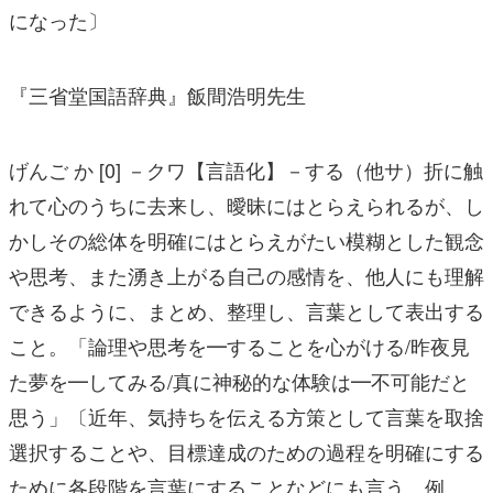
になった〕
『三省堂国語辞典』飯間浩明先生
げんご か [0] －クワ【言語化】－する（他サ）折に触
れて心のうちに去来し、曖昧にはとらえられるが、し
かしその総体を明確にはとらえがたい模糊とした観念
や思考、また湧き上がる自己の感情を、他人にも理解
できるように、まとめ、整理し、言葉として表出する
こと。「論理や思考を━することを心がける/昨夜見
た夢を━してみる/真に神秘的な体験は━不可能だと
思う」〔近年、気持ちを伝える方策として言葉を取捨
選択することや、目標達成のための過程を明確にする
ために各段階を言葉にすることなどにも言う。例、