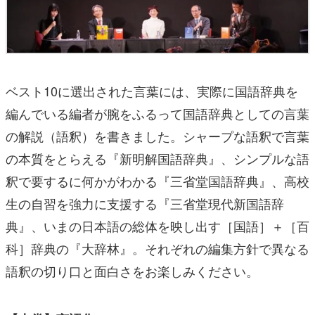
ベスト10に選出された言葉には、実際に国語辞典を
編んでいる編者が腕をふるって国語辞典としての言葉
の解説（語釈）を書きました。シャープな語釈で言葉
の本質をとらえる『新明解国語辞典』、シンプルな語
釈で要するに何かがわかる『三省堂国語辞典』、高校
生の自習を強力に支援する『三省堂現代新国語辞
典』、いまの日本語の総体を映し出す［国語］＋［百
科］辞典の『大辞林』。それぞれの編集方針で異なる
語釈の切り口と面白さをお楽しみください。