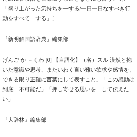
「盛り上がった気持ちを━する/一日一日なすべき行
動をすべて━する」〕
『新明解国語辞典』編集部
げんご か －くわ [0] 【言語化】（名）スル 漠然と抱
いた意識や思考、またいわく言い難い欲求や感情を、
できる限り正確に言葉にして表すこと。「この感動は
到底━不可能だ」「押し寄せる思いを━して伝えた
い」
『大辞林』編集部