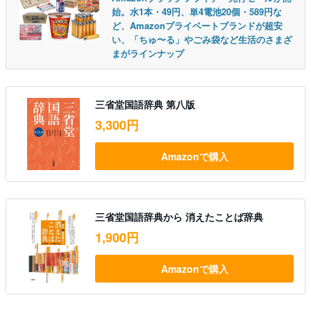
始。水1本・49円、単4電池20個・589円な
ど、Amazonプライベートブランドが超安
い、「ちゅ〜る」やごみ袋など生活のさまざ
まがラインナップ
三省堂国語辞典 第八版
3,300円
Amazonで購入
三省堂国語辞典から 消えたことば辞典
1,900円
Amazonで購入