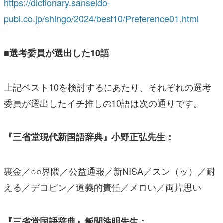
https://dictionary.sanseido-
publ.co.jp/shingo/2024/best10/Preference01.html
■選考委員が選出した10語
上記ベスト10を検討するにあたり、それぞれの選考
委員が選出したイチ推しの10語は次の通りです。
『三省堂現代新国語辞典』小野正弘先生：
裏金／○○界隈／公益通報／新NISA／スン（ッ）／耐
える／デコピン／道義的責任／メロい／両片思い
『三省堂国語辞典』飯間浩明先生：