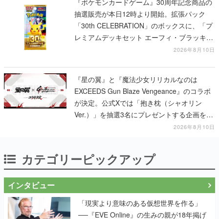
『ポケモンカードゲーム』30周年記念商品の
抽選販売が本日12時より開始。拡張パック
「30th CELEBRATION」のボックスに、「プ
レミアムデッキセット エーフィ・ブラッキ
ー」「FUTURISTIC BOX」の計3商品
2026年8月10日
『星の翼』と『魔法少女リリカルなのは
EXCEEDS Gun Blaze Vengeance』のコラボ
が決定。公式Xでは「抱き枕（シャオリン
Ver.）」を抽選3名にプレゼントする企画を実
施中
2026年8月10日
カテゴリーピックアップ
インタビュー
「現実より意味のある仮想世界を作る」
──『EVE Online』の生みの親が18年掲げ