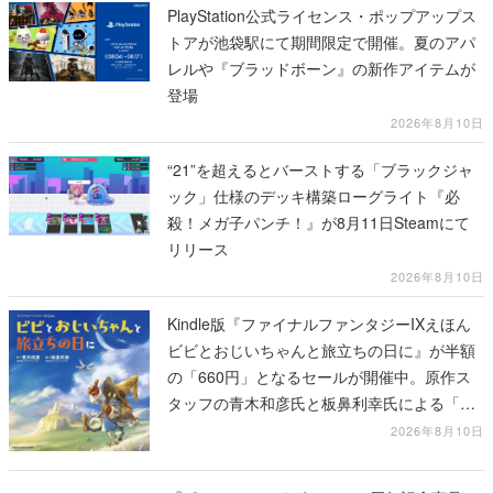
PlayStation公式ライセンス・ポップアップス
トアが池袋駅にて期間限定で開催。夏のアパ
レルや『ブラッドボーン』の新作アイテムが
登場
2026年8月10日
“21”を超えるとバーストする「ブラックジャ
ック」仕様のデッキ構築ローグライト『必
殺！メガ子パンチ！』が8月11日Steamにて
リリース
2026年8月10日
Kindle版『ファイナルファンタジーIXえほん
ビビとおじいちゃんと旅立ちの日に』が半額
の「660円」となるセールが開催中。原作ス
タッフの青木和彦氏と板鼻利幸氏による「ビ
ビ」の前日譚
2026年8月10日