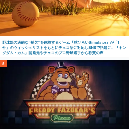
野球部の過酷な“補欠”を体験するゲーム『球ひろいSimulator』が「1
件」のウィッシュリストをもとにチェコ語に対応しSNSで話題に。『キン
グダム・カム』開発元やチェコのプロ野球選手から称賛の声
5