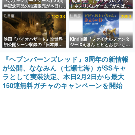
『ポケモンカードゲーム』30周
“朝凪先生”キャラデザのフィッ
年記念商品の抽選販売が本日12
トネスリズムゲーム『がんば
インタビュー
時より開始。拡張パック「30th
れ！チアリズム』Steamストア
注目度
13233
注目度
2893
CELEBRATION」のボックス
ページが公開。キャラクターの
連載・特集一覧
に、「プレミアムデッキセット
CVは陽向葵ゅかさん
エーフィ・ブラッキー」
「FUTURISTIC BOX」の計3商
殿堂入り記事
品
映画『バイオハザード』全世界
Kindle版『ファイナルファンタ
SNS拡散数が数千以上！ ページビュー数万以上！ などな
ど。多くの人々に読まれた、電ファミ渾身の“殿堂入り”記
初公開シーン収録の「日本限
ジーIXえほん ビビとおじいちゃ
事をまとめました。
定」予告映像が解禁。バイオの
んと旅立ちの日に』が半額の
日（8月10日）にあわせて、
「660円」となるセールが開催
『ヘブンバーンズレッド』3周年の新情報
ゲームの企画書
「ラクーンシティ総合病院」へ
中。原作スタッフの青木和彦氏
名作ゲームクリエイターの方々に製作時のエピソードをお
が公開、ななみん（七瀬七海）がSSキャ
行く配達人の姿が披露
と板鼻利幸氏による「ビビ」の
聞きし、ヒットする企画（ゲーム）とは何か？を探ってい
前日譚
きます。
ラとして実装決定、本日2月2日から最大
赫本
150連無料ガチャのキャンペーンを開始
この物語を解いてはいけない。『赫本』は、〈試験問題〉
の形をした短編ホラー小説集です。
新世代に訊く
これからのデジタルゲーム市場を担う若きクリエイター達
の姿を追い、彼らのルーツと情熱を探っていきます。
ゲーム世代の作家たち
ゲームに多大な影響を受けた作家さんに取材し、ゲームが