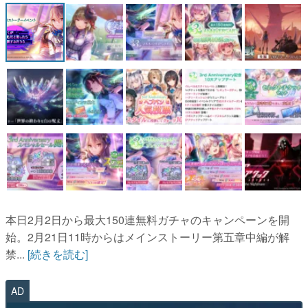
マンガ
女性向け
アプリレビュー
その他
電ファミニコゲーマーとは？
運営：株式会社マレ
本日2月2日から最大150連無料ガチャのキャンペーンを開
始。2月21日11時からはメインストーリー第五章中編が解
禁...
[続きを読む]
AD