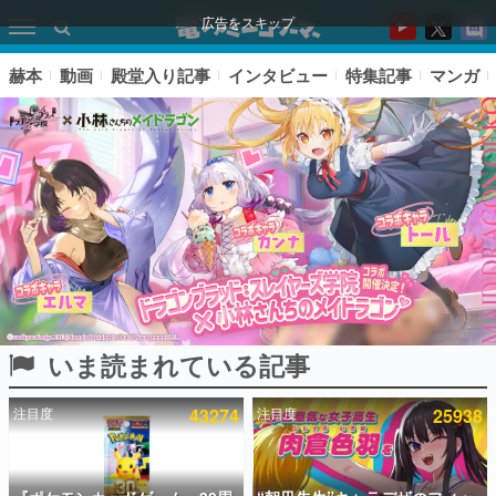
広告をスキップ
赫本
動画
殿堂入り記事
インタビュー
特集記事
マンガ
いま読まれている記事
ピックアップ
注目度
43274
注目度
25938
電ファミのいま読まれている記事ランキング
アプリセール情報