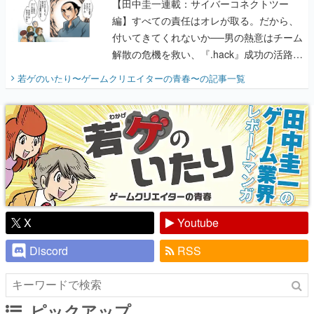
【田中圭一連載：サイバーコネクトツー
編】すべての責任はオレが取る。だから、
付いてきてくれないか──男の熱意はチーム
解散の危機を救い、『.hack』成功の活路を
開く。業界の快男児・松山 洋に流れる血は
若ゲのいたり〜ゲームクリエイターの青春〜
の記事一覧
『少年ジャンプ』色だった【若ゲのいた
り】
X
Youtube
Discord
RSS
ピックアップ