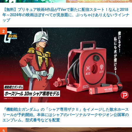
【無料】プリキュア映画4作品がTVerで新たに配信スタート！なんと2018
年～2024年の映画ほぼすべてが見放題に、ぶっちゃけありえないラインナ
ップ
2
『機動戦士ガンダム』の「シャア専用ザクⅡ」をイメージした散水ホース
リールが予約開始。本体にはシャアのパーソナルマークやジオン公国軍の
エンブレム、型式番号などを配置
3