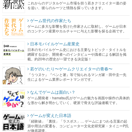
これからのデジタルゲーム市場を担う若きクリエイター達の姿
を追い、彼らのルーツと情熱を探っていきます。
ゲーム世代の作家たち
ゲームに多大な影響を受けた作家さんに取材し、ゲームが日本
のコンテンツ産業やカルチャーに与えた影響を探る企画です。
日本モバイルゲーム産業史
日本のモバイルゲーム史における主要なトピック・タイトルを
網羅するほか、開発者へのインタビューや識者による解説を掲
載。約20年の歴史が一望できる決定版！
若ゲのいたり〜ゲームクリエイターの青春〜
『うつヌケ』『ペンと箸』等で知られるマンガ家・田中圭一先
生によるゲーム業界レポートマンガです。
なんでゲームは面白い？
ゲーム開発者・hamatsu氏がゲームの魅力を画面や操作の具体的
な形から解き明かしていく、硬派で骨太な評論連載です。
ゲームが変えた日本語
「経験値」「裏技」「ラスボス」… ゲームにまつわる言葉の起
源や用法の変遷を、コンピューター文化史研究家・タイニーP氏
が徹底調査。