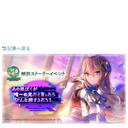
日本のコンテンツ産業やカルチャーに与えた影響を探る企
画です。
日本モバイルゲーム産業史
日本のモバイルゲーム史における主要なトピック・タイト
ルを網羅するほか、開発者へのインタビューや識者による
解説を掲載。約20年の歴史が一望できる決定版！
若ゲのいたり〜ゲームクリエイターの青春〜
『うつヌケ』『ペンと箸』等で知られるマンガ家・田中圭
記事へ戻る
一先生によるゲーム業界レポートマンガです。
なんでゲームは面白い？
ゲーム開発者・hamatsu氏がゲームの魅力を画面や操作の
具体的な形から解き明かしていく、硬派で骨太な評論連載
です。
ゲームが変えた日本語
「経験値」「裏技」「ラスボス」… ゲームにまつわる言葉
の起源や用法の変遷を、コンピューター文化史研究家・タ
イニーP氏が徹底調査。
カテゴリ
1 / 15
特集記事