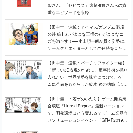
智さん、『ゼビウス』遠藤雅伸さんらの貴
重なエピソードを収録
【田中圭一連載：アイマス/ガンダム 戦場
の絆 編】わがままな王様のわがままなニー
ズを満たす！──小山順一朗が貫く姿勢に、
ゲームクリエイターとしての矜持を見た
【若ゲのいたり最終回】
【田中圭一連載：バーチャファイター編】
「新しい3D表現のために、軍事技術を採り
入れたい」世界情勢を味方につけて、ゲー
ムに革命をもたらした鈴木 裕の功績【若ゲ
のいたり】
【田中圭一：若ゲのいたり】ゲーム開発統
合環境「Unreal Engine」最新バージョン
で、開発環境はどう変わる？ ゲーム業界向
けソリューションイベント「GTMF2019」
に行って、より理解を深めよう【PR】