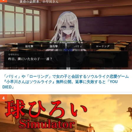
「パリィ」や「ローリング」で女の子と会話するソウルライク恋愛ゲーム
『小早川さんはソウルライク』無料公開。返事に失敗すると「YOU
DIED」
4