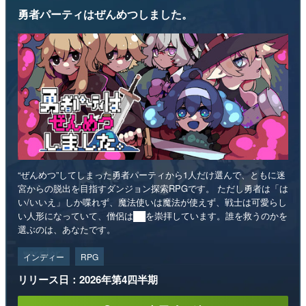
勇者パーティはぜんめつしました。
“ぜんめつ”してしまった勇者パーティから1人だけ選んで、ともに迷
宮からの脱出を目指すダンジョン探索RPGです。 ただし勇者は「は
い/いいえ」しか喋れず、魔法使いは魔法が使えず、戦士は可愛らし
い人形になっていて、僧侶は██を崇拝しています。誰を救うのかを
選ぶのは、あなたです。
インディー
RPG
リリース日：2026年第4四半期