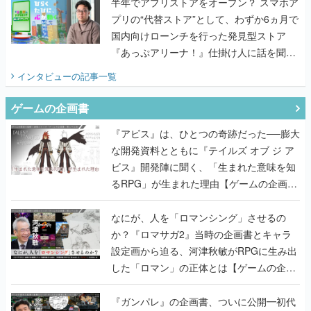
半年でアプリストアをオープン？ スマホア
プリの“代替ストア”として、わずか6ヵ月で
国内向けローンチを行った発見型ストア
『あっぷアリーナ！』仕掛け人に話を聞い
てみた
インタビュー
の記事一覧
ゲームの企画書
『アビス』は、ひとつの奇跡だった──膨大
な開発資料とともに『テイルズ オブ ジ ア
ビス』開発陣に聞く、「生まれた意味を知
るRPG」が生まれた理由【ゲームの企画
書】
なにが、人を「ロマンシング」させるの
か？『ロマサガ2』当時の企画書とキャラ
設定画から迫る、河津秋敏がRPGに生み出
した「ロマン」の正体とは【ゲームの企画
書】
『ガンパレ』の企画書、ついに公開━初代