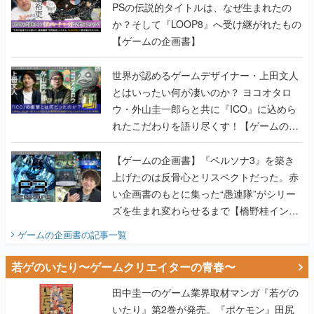
PSの伝説的タイトルは、なぜ生まれたの
か？そして『LOOP8』へ受け継がれたもの
【ゲームの企画書】
世界が認めるゲームデザイナー・上田文人
とはいったい何が凄いのか？ ヨコオタロ
ウ・外山圭一郎らと共に『ICO』に込めら
れたこだわりを語り尽くす！【ゲームの企
画書】
【ゲームの企画書】『ペルソナ3』を築き
上げたのは反骨心とリスペクトだった。赤
い企画書のもとに集った“愚連隊”がシリー
ズを生まれ変わらせるまで【橋野桂インタ
ビュー】
ゲームの企画書
の記事一覧
若ゲのいたり〜ゲームクリエイターの青春〜
田中圭一のゲーム業界取材マンガ『若ゲの
いたり』第2巻が発売。『ポケモン』田尻