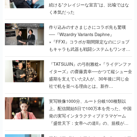
続ける”クレイジーな宣言”は、比喩ではな
く本気だった
作り込みのすさまじさにコラボ先も驚嘆
──『Wizardry Variants Daphne』
×『FFXI』コラボが期間限定なのにジョブ
もキャラも武器も戦闘システムもワンオフ
で作り込まれた理由を両ディレクターに聞
く
『TATSUJIN』の弓削雅稔×『ライデンファ
イターズ』の齋藤貴幸──かつて縦シュー全
盛期を支えていた2人が、30年後に同じ会
社で机を並べる理由とは。新作
『TATSUJIN EXTREME』で初タッグを組
んだレジェンド2人に訊く開発秘話
実写映像1000分、ルート分岐100種類以
上。配信開始5日で100万本を売った、中国
発の実写インタラクティブドラマゲーム
『盛世天下：女帝への道II』の、規模が違
うこだわりをプロデューサーに聞いた