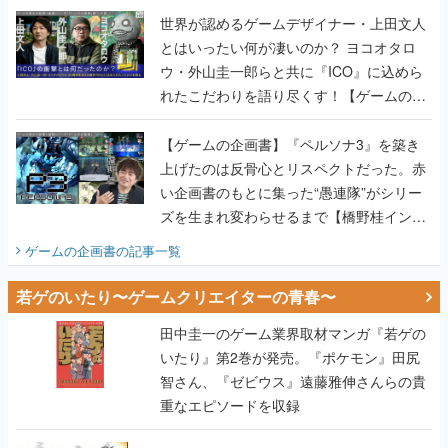
世界が認めるゲームデザイナー・上田文人
とはいったい何が凄いのか？ ヨコオタロ
ウ・外山圭一郎らと共に『ICO』に込めら
れたこだわりを語り尽くす！【ゲームの企
画書】
【ゲームの企画書】『ペルソナ3』を築き
上げたのは反骨心とリスペクトだった。赤
い企画書のもとに集った“愚連隊”がシリー
ズを生まれ変わらせるまで【橋野桂インタ
ビュー】
ゲームの企画書
の記事一覧
若ゲのいたり〜ゲームクリエイターの青春〜
田中圭一のゲーム業界取材マンガ『若ゲの
いたり』第2巻が発売。『ポケモン』田尻
智さん、『ゼビウス』遠藤雅伸さんらの貴
重なエピソードを収録