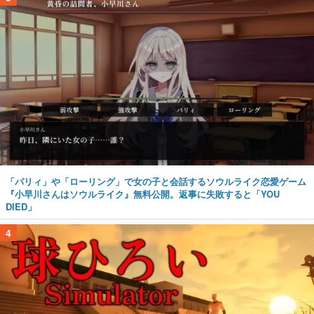
「パリィ」や「ローリング」で女の子と会話するソウルライク恋愛ゲーム
『小早川さんはソウルライク』無料公開。返事に失敗すると「YOU
DIED」
4