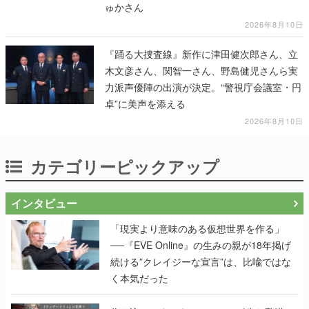
ゅかさん
2026年8月10日
『踊る大捜査線』新作に津田健次郎さん、立
木文彦さん、関智一さん、野島健児さんら実
力派声優陣の出演が決定。“警視庁会議室・円
卓”に美声を添える
2026年8月10日
カテゴリーピックアップ
インタビュー
「現実より意味のある仮想世界を作る」
──『EVE Online』の生みの親が18年掲げ
続ける”クレイジーな宣言”は、比喩ではな
く本気だった