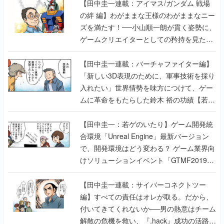
【田中圭一連載：アイマス/ガンダム 戦場
の絆 編】わがままな王様のわがままなニー
ズを満たす！──小山順一朗が貫く姿勢に、
ゲームクリエイターとしての矜持を見た
【若ゲのいたり最終回】
【田中圭一連載：バーチャファイター編】
「新しい3D表現のために、軍事技術を採り
入れたい」世界情勢を味方につけて、ゲー
ムに革命をもたらした鈴木 裕の功績【若ゲ
のいたり】
【田中圭一：若ゲのいたり】ゲーム開発統
合環境「Unreal Engine」最新バージョン
で、開発環境はどう変わる？ ゲーム業界向
けソリューションイベント「GTMF2019」
に行って、より理解を深めよう【PR】
【田中圭一連載：サイバーコネクトツー
編】すべての責任はオレが取る。だから、
付いてきてくれないか──男の熱意はチーム
解散の危機を救い、『.hack』成功の活路を