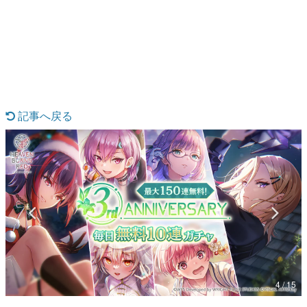
日本のコンテンツ産業やカルチャーに与えた影響を探る企
画です。
日本モバイルゲーム産業史
日本のモバイルゲーム史における主要なトピック・タイト
ルを網羅するほか、開発者へのインタビューや識者による
解説を掲載。約20年の歴史が一望できる決定版！
若ゲのいたり〜ゲームクリエイターの青春〜
『うつヌケ』『ペンと箸』等で知られるマンガ家・田中圭
記事へ戻る
一先生によるゲーム業界レポートマンガです。
なんでゲームは面白い？
ゲーム開発者・hamatsu氏がゲームの魅力を画面や操作の
具体的な形から解き明かしていく、硬派で骨太な評論連載
です。
ゲームが変えた日本語
「経験値」「裏技」「ラスボス」… ゲームにまつわる言葉
の起源や用法の変遷を、コンピューター文化史研究家・タ
イニーP氏が徹底調査。
カテゴリ
4 / 15
特集記事