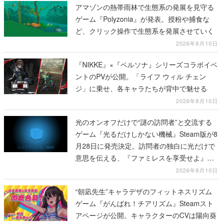
アマゾンの熱帯雨林で生態系の発展を見守る
ゲーム『Polyzonia』が発表。授粉や捕食な
ど、クリック操作で生態系を発展させていく
2026年8月10日
『NIKKE』×『ペルソナ』シリーズコラボイベ
ントのPVが公開。「ライフ ウィル チェン
ジ」に乗せ、各キャラたちが背中で魅せる
2026年8月10日
光のオンオフだけで“謎の訪問者”と交流する
ゲーム『光るだけしかない機械』Steam版が8
月28日に発売決定。訪問者の独白に光だけで
意思を伝える、『ファミレスを享受せよ』開
発元の最新作
2026年8月10日
“朝凪先生”キャラデザのフィットネスリズム
ゲーム『がんばれ！チアリズム』Steamスト
アページが公開。キャラクターのCVは陽向葵