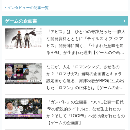
てみた
インタビュー
の記事一覧
ゲームの企画書
『アビス』は、ひとつの奇跡だった──膨大
な開発資料とともに『テイルズ オブ ジ ア
ビス』開発陣に聞く、「生まれた意味を知
るRPG」が生まれた理由【ゲームの企画
書】
なにが、人を「ロマンシング」させるの
か？『ロマサガ2』当時の企画書とキャラ
設定画から迫る、河津秋敏がRPGに生み出
した「ロマン」の正体とは【ゲームの企画
書】
『ガンパレ』の企画書、ついに公開━初代
PSの伝説的タイトルは、なぜ生まれたの
か？そして『LOOP8』へ受け継がれたもの
【ゲームの企画書】