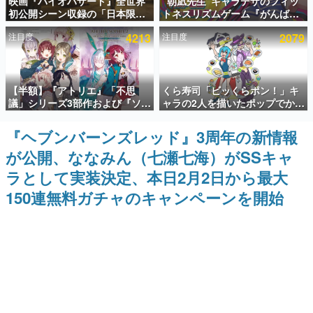
映画『バイオハザード』全世界
“朝凪先生”キャラデザのフィッ
初公開シーン収録の「日本限
トネスリズムゲーム『がんば
インタビュー
定」予告映像が解禁。バイオの
れ！チアリズム』Steamストア
注目度
4213
注目度
2079
日（8月10日）にあわせて、
ページが公開。キャラクターの
連載・特集一覧
「ラクーンシティ総合病院」へ
CVは陽向葵ゅかさん
行く配達人の姿が披露
殿堂入り記事
【半額】『アトリエ』「不思
くら寿司「ビッくらポン！」キ
SNS拡散数が数千以上！ ページビュー数万以上！ などな
ど。多くの人々に読まれた、電ファミ渾身の“殿堂入り”記
議」シリーズ3部作および『ソフ
ャラの2人を描いたポップでかわ
事をまとめました。
ィーのアトリエ2』公式画集の
いいコラボイラストが公開。コ
Kindle版が50%オフとなるセー
ラボイラストを使用した限定T
『ヘブンバーンズレッド』3周年の新情報
ゲームの企画書
ルが開催中。各作品の設定画や
シャツ&ステッカーがアソビシ
名作ゲームクリエイターの方々に製作時のエピソードをお
が公開、ななみん（七瀬七海）がSSキャ
美麗なイラストの数々をふんだ
ステム主催「Akaku展」にて販
聞きし、ヒットする企画（ゲーム）とは何か？を探ってい
んに収録
売へ
きます。
ラとして実装決定、本日2月2日から最大
赫本
150連無料ガチャのキャンペーンを開始
この物語を解いてはいけない。『赫本』は、〈試験問題〉
の形をした短編ホラー小説集です。
新世代に訊く
これからのデジタルゲーム市場を担う若きクリエイター達
の姿を追い、彼らのルーツと情熱を探っていきます。
ゲーム世代の作家たち
ゲームに多大な影響を受けた作家さんに取材し、ゲームが