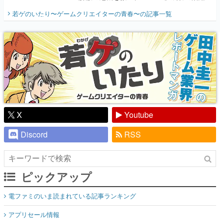
開く。業界の快男児・松山 洋に流れる血は
若ゲのいたり〜ゲームクリエイターの青春〜
の記事一覧
『少年ジャンプ』色だった【若ゲのいた
り】
X
Youtube
Discord
RSS
ピックアップ
電ファミのいま読まれている記事ランキング
アプリセール情報