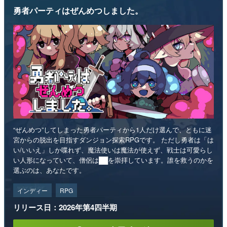
勇者パーティはぜんめつしました。
“ぜんめつ”してしまった勇者パーティから1人だけ選んで、ともに迷
宮からの脱出を目指すダンジョン探索RPGです。 ただし勇者は「は
い/いいえ」しか喋れず、魔法使いは魔法が使えず、戦士は可愛らし
い人形になっていて、僧侶は██を崇拝しています。誰を救うのかを
選ぶのは、あなたです。
インディー
RPG
リリース日：2026年第4四半期