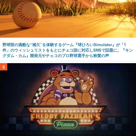
野球部の過酷な“補欠”を体験するゲーム『球ひろいSimulator』が「1
件」のウィッシュリストをもとにチェコ語に対応しSNSで話題に。『キン
グダム・カム』開発元やチェコのプロ野球選手から称賛の声
5