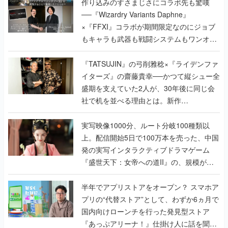
作り込みのすさまじさにコラボ先も驚嘆
──『Wizardry Variants Daphne』
×『FFXI』コラボが期間限定なのにジョブ
もキャラも武器も戦闘システムもワンオフ
で作り込まれた理由を両ディレクターに聞
く
『TATSUJIN』の弓削雅稔×『ライデンファ
イターズ』の齋藤貴幸──かつて縦シュー全
盛期を支えていた2人が、30年後に同じ会
社で机を並べる理由とは。新作
『TATSUJIN EXTREME』で初タッグを組
んだレジェンド2人に訊く開発秘話
実写映像1000分、ルート分岐100種類以
上。配信開始5日で100万本を売った、中国
発の実写インタラクティブドラマゲーム
『盛世天下：女帝への道II』の、規模が違
うこだわりをプロデューサーに聞いた
半年でアプリストアをオープン？ スマホア
プリの“代替ストア”として、わずか6ヵ月で
国内向けローンチを行った発見型ストア
『あっぷアリーナ！』仕掛け人に話を聞い