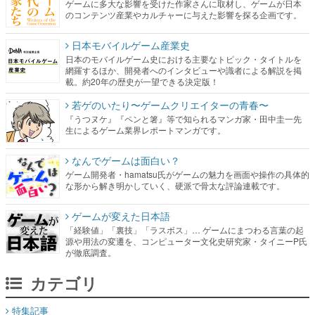
ゲームに多大な影響を受けた作家さんに取材し、ゲームが日本
のコンテンツ産業やカルチャーに与えた影響を探る企画です。
日本モバイルゲーム産業史
日本のモバイルゲーム史における主要なトピック・タイトルを
網羅するほか、開発者へのインタビューや識者による解説を掲
載。約20年の歴史が一望できる決定版！
若ゲのいたり〜ゲームクリエイターの青春〜
『うつヌケ』『ペンと箸』等で知られるマンガ家・田中圭一先
生によるゲーム業界レポートマンガです。
なんでゲームは面白い？
ゲーム開発者・hamatsu氏がゲームの魅力を画面や操作の具体的
な形から解き明かしていく、硬派で骨太な評論連載です。
ゲームが変えた日本語
「経験値」「裏技」「ラスボス」… ゲームにまつわる言葉の起
源や用法の変遷を、コンピューター文化史研究家・タイニーP氏
が徹底調査。
カテゴリ
特集記事