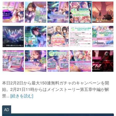
マンガ
女性向け
アプリレビュー
その他
電ファミニコゲーマーとは？
運営：株式会社マレ
本日2月2日から最大150連無料ガチャのキャンペーンを開
始。2月21日11時からはメインストーリー第五章中編が解
禁...
[続きを読む]
AD