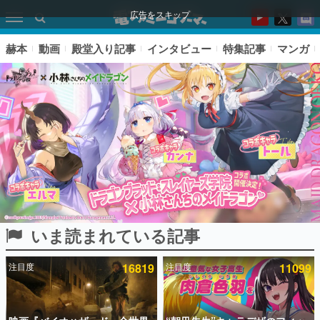
広告をスキップ
赫本
動画
殿堂入り記事
インタビュー
特集記事
マンガ
いま読まれている記事
ピックアップ
注目度
16819
注目度
11099
電ファミのいま読まれている記事ランキング
アプリセール情報