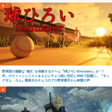
野球部の過酷な“補欠”を体験するゲーム『球ひろいSimulator』が「1
件」のウィッシュリストをもとにチェコ語に対応しSNSで話題に。『キン
グダム・カム』開発元やチェコのプロ野球選手から称賛の声
4