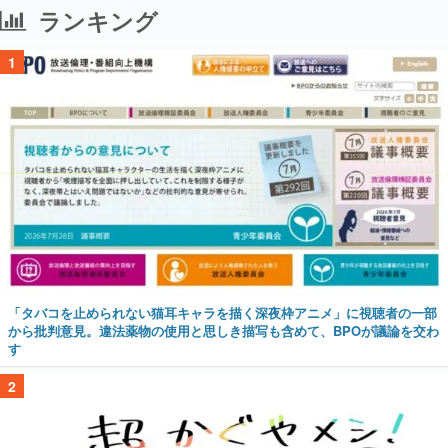
「タバコを止められない猫耳キャラを描く深夜枠アニメ」に視聴者の一部
から批判意見。違法薬物の使用と思しき描写も含めて、BPOが議論を交わ
す
2