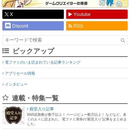
Discord
RSS
ピックアップ
電ファミのいま読まれている記事ランキング
アプリセール情報
インタビュー
連載・特集一覧
殿堂入り記事
SNS拡散数が数千以上！ ページビュー数万以上！ などなど。多
くの人々に読まれた、電ファミ渾身の“殿堂入り”記事をまとめま
した。
ゲームの企画書
名作ゲームクリエイターの方々に製作時のエピソードをお聞き
し、ヒットする企画（ゲーム）とは何か？を探っていきます。