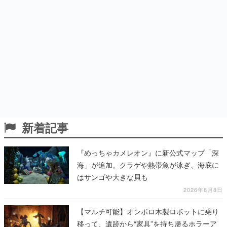
新着記事
『めっちゃカメレオン』に新公式マップ「深
海」が追加。クラゲや熱帯魚が泳ぎ、海底に
はサンゴや大きな貝も
2026年8月8日
【マルチ可能】オンボロ木製ロボットに乗り
移って、遺跡から“家具”を持ち帰るホラーア
クションゲーム『GRAIN ROT』が本日8月8
日Steamにて発売。迫る“腐敗”から逃げ延
び、持ち帰った家具で基地を再建
2026年8月8日