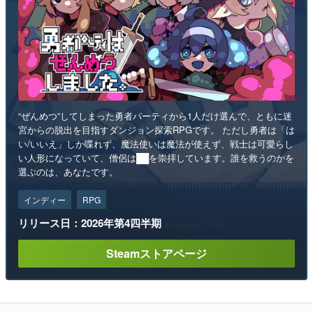
“ぜんめつ”してしまった勇者パーティから1人だけ選んで、ともに迷
宮からの脱出を目指すダンジョン探索RPGです。 ただし勇者は「は
い/いいえ」しか喋れず、魔法使いは魔法が使えず、戦士は可愛らし
い人形になっていて、僧侶は██を崇拝しています。誰を救うのかを
選ぶのは、あなたです。
インディー
RPG
リリース日：2026年第4四半期
Steamストアページ
ランキング
1