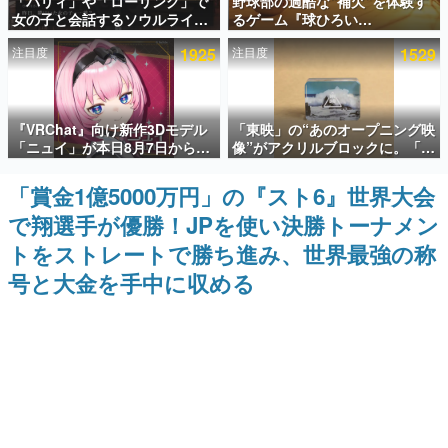
「パリィ」や「ローリング」で
野球部の過酷な“補欠”を体験す
女の子と会話するソウルライク
るゲーム『球ひろい
インタビュー
恋愛ゲーム『小早川さんはソウ
Simulator』が「1件」のウィッ
注目度
1925
注目度
1529
ルライク』無料公開。返事に失
シュリストをもとにチェコ語に
連載・特集一覧
敗すると「YOU DIED」
対応しSNSで話題に。『キング
ダム・カム』開発元やチェコの
プロ野球選手から称賛の声
殿堂入り記事
『VRChat』向け新作3Dモデル
「東映」の“あのオープニング映
SNS拡散数が数千以上！ ページビュー数万以上！ などな
ど。多くの人々に読まれた、電ファミ渾身の“殿堂入り”記
「ニュイ」が本日8月7日から
像”がアクリルブロックに。「東
事をまとめました。
BOOTHにて発売。瞳に光る星
映ヒストリカル グッズコレクシ
や感情豊かな表情が、小悪魔か
ョン」が8月下旬より発売
「賞金1億5000万円」の『スト6』世界大会
ゲームの企画書
わいい
名作ゲームクリエイターの方々に製作時のエピソードをお
で翔選手が優勝！JPを使い決勝トーナメン
聞きし、ヒットする企画（ゲーム）とは何か？を探ってい
きます。
トをストレートで勝ち進み、世界最強の称
赫本
号と大金を手中に収める
この物語を解いてはいけない。『赫本』は、〈試験問題〉
の形をした短編ホラー小説集です。
新世代に訊く
これからのデジタルゲーム市場を担う若きクリエイター達
の姿を追い、彼らのルーツと情熱を探っていきます。
ゲーム世代の作家たち
ゲームに多大な影響を受けた作家さんに取材し、ゲームが