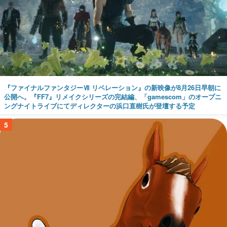
『ファイナルファンタジーⅦ リベレーション』の新映像が8月26日早朝に
公開へ。『FF7』リメイクシリーズの完結編、「gamescom」のオープニ
ングナイトライブにてディレクターの浜口直樹氏が登壇する予定
5