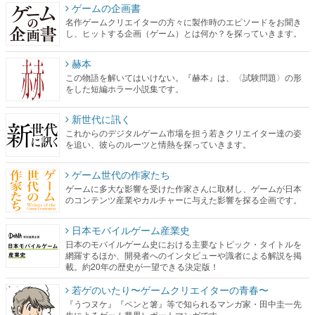
赫本
この物語を解いてはいけない。『赫本』は、〈試験問題〉の形
をした短編ホラー小説集です。
新世代に訊く
これからのデジタルゲーム市場を担う若きクリエイター達の姿
を追い、彼らのルーツと情熱を探っていきます。
ゲーム世代の作家たち
ゲームに多大な影響を受けた作家さんに取材し、ゲームが日本
のコンテンツ産業やカルチャーに与えた影響を探る企画です。
日本モバイルゲーム産業史
日本のモバイルゲーム史における主要なトピック・タイトルを
網羅するほか、開発者へのインタビューや識者による解説を掲
載。約20年の歴史が一望できる決定版！
若ゲのいたり〜ゲームクリエイターの青春〜
『うつヌケ』『ペンと箸』等で知られるマンガ家・田中圭一先
生によるゲーム業界レポートマンガです。
なんでゲームは面白い？
ゲーム開発者・hamatsu氏がゲームの魅力を画面や操作の具体的