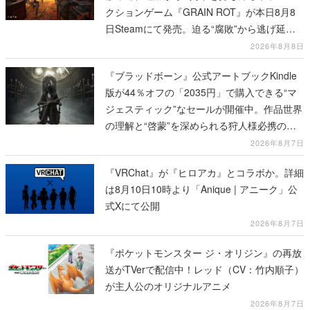
『ブラッドボーン』公式アートブックKindle
版が44％オフの「2035円」で購入できる“マ
ジェスティック”なセールが開催中。作品世界
の理解と“啓蒙”を深められる狩人様必携の一
冊
2026年8月7日
『VRChat』が『ヒロアカ』とコラボか。詳細
は8月10日10時より「Anique | アニーク」公
式Xにて公開
2026年8月7日
『ポケットモンスター ジ・オリジン』の再放
送がTVerで配信中！レッド（CV：竹内順子）
が主人公のオリジナルアニメ
2026年8月7日
カテゴリーピックアップ