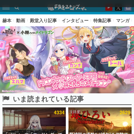
広告をスキップ
赫本
動画
殿堂入り記事
インタビュー
特集記事
マンガ
いま読まれている記事
ピックアップ
注目度
4334
注目度
2629
電ファミのいま読まれている記事ランキング
アプリセール情報