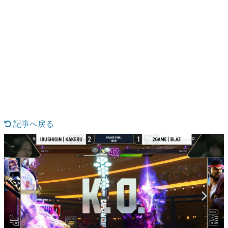
日本のコンテンツ産業やカルチャーに与えた影響を探る企
画です。
日本モバイルゲーム産業史
日本のモバイルゲーム史における主要なトピック・タイト
ルを網羅するほか、開発者へのインタビューや識者による
解説を掲載。約20年の歴史が一望できる決定版！
若ゲのいたり〜ゲームクリエイターの青春〜
『うつヌケ』『ペンと箸』等で知られるマンガ家・田中圭
記事へ戻る
一先生によるゲーム業界レポートマンガです。
なんでゲームは面白い？
ゲーム開発者・hamatsu氏がゲームの魅力を画面や操作の
具体的な形から解き明かしていく、硬派で骨太な評論連載
です。
ゲームが変えた日本語
「経験値」「裏技」「ラスボス」… ゲームにまつわる言葉
の起源や用法の変遷を、コンピューター文化史研究家・タ
イニーP氏が徹底調査。
カテゴリ
1 / 5
特集記事