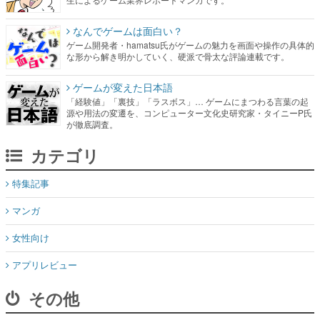
な形から解き明かしていく、硬派で骨太な評論連載です。
ゲームが変えた日本語
「経験値」「裏技」「ラスボス」… ゲームにまつわる言葉の起
源や用法の変遷を、コンピューター文化史研究家・タイニーP氏
が徹底調査。
カテゴリ
特集記事
マンガ
女性向け
アプリレビュー
その他
電ファミニコゲーマーとは？
媒体資料はこちら