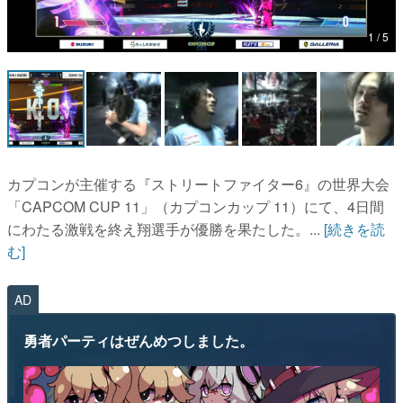
マンガ
女性向け
アプリレビュー
カプコンが主催する『ストリートファイター6』の世界大会
その他
「CAPCOM CUP 11」（カプコンカップ 11）にて、4日間
にわたる激戦を終え翔選手が優勝を果たした。...
[続きを読
む]
電ファミニコゲーマーとは？
運営：株式会社マレ
AD
勇者パーティはぜんめつしました。