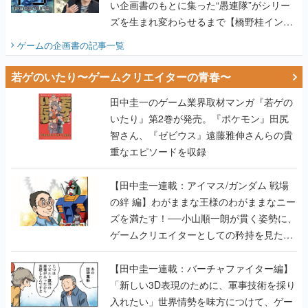
若ゲのいたり〜ゲームクリエイターの青春〜
田中圭一のゲーム業界取材マンガ『若ゲの
いたり』第2巻が発売。『ポケモン』田尻
智さん、『ゼビウス』遠藤雅伸さんらの貴
重なエピソードを収録
【田中圭一連載：アイマス/ガンダム 戦場
の絆 編】わがままな王様のわがままなニー
ズを満たす！──小山順一朗が貫く姿勢に、
ゲームクリエイターとしての矜持を見た
【若ゲのいたり最終回】
【田中圭一連載：バーチャファイター編】
「新しい3D表現のために、軍事技術を採り
入れたい」世界情勢を味方につけて、ゲー
ムに革命をもたらした鈴木 裕の功績【若ゲ
のいたり】
【田中圭一：若ゲのいたり】ゲーム開発統