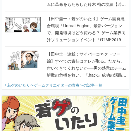
合環境「Unreal Engine」最新バージョン
で、開発環境はどう変わる？ ゲーム業界向
けソリューションイベント「GTMF2019」
に行って、より理解を深めよう【PR】
【田中圭一連載：サイバーコネクトツー
編】すべての責任はオレが取る。だから、
付いてきてくれないか──男の熱意はチーム
解散の危機を救い、『.hack』成功の活路を
開く。業界の快男児・松山 洋に流れる血は
若ゲのいたり〜ゲームクリエイターの青春〜
の記事一覧
『少年ジャンプ』色だった【若ゲのいた
り】
X
Youtube