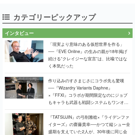
インタビュー
「現実より意味のある仮想世界を作る」
──『EVE Online』の生みの親が18年掲げ
続ける”クレイジーな宣言”は、比喩ではな
く本気だった
作り込みのすさまじさにコラボ先も驚嘆
──『Wizardry Variants Daphne』
×『FFXI』コラボが期間限定なのにジョブ
もキャラも武器も戦闘システムもワンオフ
で作り込まれた理由を両ディレクターに聞
く
『TATSUJIN』の弓削雅稔×『ライデンファ
イターズ』の齋藤貴幸──かつて縦シュー全
盛期を支えていた2人が、30年後に同じ会
社で机を並べる理由とは。新作
『TATSUJIN EXTREME』で初タッグを組
んだレジェンド2人に訊く開発秘話
実写映像1000分、ルート分岐100種類以