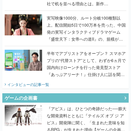
上。配信開始5日で100万本を売った、中国
発の実写インタラクティブドラマゲーム
『盛世天下：女帝への道II』の、規模が違
うこだわりをプロデューサーに聞いた
半年でアプリストアをオープン？ スマホア
プリの“代替ストア”として、わずか6ヵ月で
国内向けローンチを行った発見型ストア
『あっぷアリーナ！』仕掛け人に話を聞い
てみた
インタビュー
の記事一覧
ゲームの企画書
『アビス』は、ひとつの奇跡だった──膨大
な開発資料とともに『テイルズ オブ ジ ア
ビス』開発陣に聞く、「生まれた意味を知
るRPG」が生まれた理由【ゲームの企画
書】
なにが、人を「ロマンシング」させるの
か？『ロマサガ2』当時の企画書とキャラ