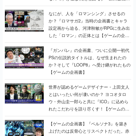
設定画から迫る、河津秋敏がRPGに生み出
した「ロマン」の正体とは【ゲームの企画
書】
『ガンパレ』の企画書、ついに公開━初代
PSの伝説的タイトルは、なぜ生まれたの
か？そして『LOOP8』へ受け継がれたもの
【ゲームの企画書】
世界が認めるゲームデザイナー・上田文人
とはいったい何が凄いのか？ ヨコオタロ
ウ・外山圭一郎らと共に『ICO』に込めら
れたこだわりを語り尽くす！【ゲームの企
画書】
【ゲームの企画書】『ペルソナ3』を築き
上げたのは反骨心とリスペクトだった。赤
い企画書のもとに集った“愚連隊”がシリー
ズを生まれ変わらせるまで【橋野桂インタ
ビュー】
ゲームの企画書
の記事一覧